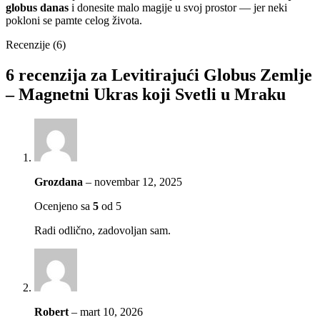
globus danas
i donesite malo magije u svoj prostor — jer neki
pokloni se pamte celog života.
Recenzije (6)
6 recenzija za
Levitirajući Globus Zemlje
– Magnetni Ukras koji Svetli u Mraku
Grozdana
–
novembar 12, 2025
Ocenjeno sa
5
od 5
Radi odlično, zadovoljan sam.
Robert
–
mart 10, 2026