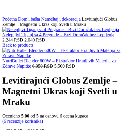
Click to enlarge
Početna
Dom i bašta
Nameštaj i dekoracija
Levitirajući Globus
Zemlje – Magnetni Ukras koji Svetli u Mraku
Nelepljivi Tiganj sa 4 Pregrade – Brzi Doručak bez Lepljenja
2.244
RSD
2.040
RSD
Back to products
NutriBullet Blender 600W – Ekstraktor Hranljivih Materija za
Zdrave Napitke
6.050
RSD
5.500
RSD
Levitirajući Globus Zemlje –
Magnetni Ukras koji Svetli u
Mraku
Ocenjeno
5.00
od 5 na osnovu
6
ocena kupaca
(
6
recenzije korisnika)