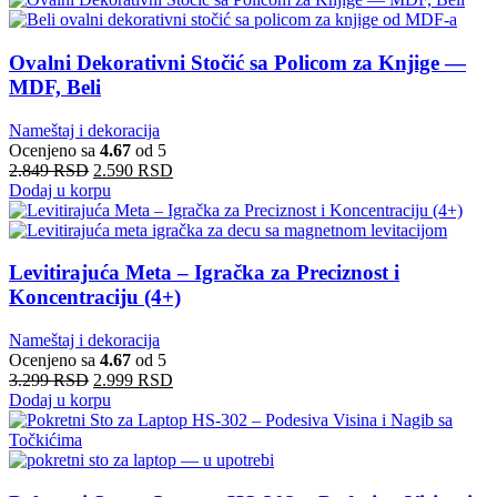
Ovalni Dekorativni Stočić sa Policom za Knjige —
MDF, Beli
Nameštaj i dekoracija
Ocenjeno sa
4.67
od 5
2.849
RSD
2.590
RSD
Dodaj u korpu
Levitirajuća Meta – Igračka za Preciznost i
Koncentraciju (4+)
Nameštaj i dekoracija
Ocenjeno sa
4.67
od 5
3.299
RSD
2.999
RSD
Dodaj u korpu