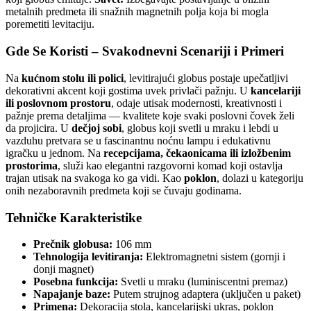
metalnih predmeta ili snažnih magnetnih polja koja bi mogla
poremetiti levitaciju.
Gde Se Koristi – Svakodnevni Scenariji i Primeri
Na
kućnom stolu ili polici
, levitirajući globus postaje upečatljivi
dekorativni akcent koji gostima uvek privlači pažnju. U
kancelariji
ili poslovnom prostoru
, odaje utisak modernosti, kreativnosti i
pažnje prema detaljima — kvalitete koje svaki poslovni čovek želi
da projicira. U
dečjoj sobi
, globus koji svetli u mraku i lebdi u
vazduhu pretvara se u fascinantnu noćnu lampu i edukativnu
igračku u jednom. Na
recepcijama, čekaonicama ili izložbenim
prostorima
, služi kao elegantni razgovorni komad koji ostavlja
trajan utisak na svakoga ko ga vidi. Kao
poklon
, dolazi u kategoriju
onih nezaboravnih predmeta koji se čuvaju godinama.
Tehničke Karakteristike
Prečnik globusa:
106 mm
Tehnologija levitiranja:
Elektromagnetni sistem (gornji i
donji magnet)
Posebna funkcija:
Svetli u mraku (luminiscentni premaz)
Napajanje baze:
Putem strujnog adaptera (uključen u paket)
Primena:
Dekoracija stola, kancelarijski ukras, poklon