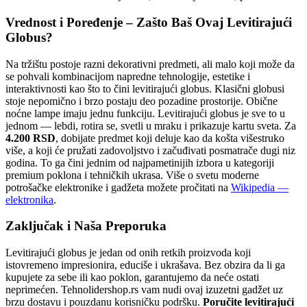
Vrednost i Poređenje – Zašto Baš Ovaj Levitirajući
Globus?
Na tržištu postoje razni dekorativni predmeti, ali malo koji može da
se pohvali kombinacijom napredne tehnologije, estetike i
interaktivnosti kao što to čini levitirajući globus. Klasični globusi
stoje nepomično i brzo postaju deo pozadine prostorije. Obične
noćne lampe imaju jednu funkciju. Levitirajući globus je sve to u
jednom — lebdi, rotira se, svetli u mraku i prikazuje kartu sveta. Za
4.200 RSD
, dobijate predmet koji deluje kao da košta višestruko
više, a koji će pružati zadovoljstvo i začuđivati posmatrače dugi niz
godina. To ga čini jednim od najpametinijih izbora u kategoriji
premium poklona i tehničkih ukrasa. Više o svetu moderne
potrošačke elektronike i gadžeta možete pročitati na
Wikipedia —
elektronika
.
Zaključak i Naša Preporuka
Levitirajući globus je jedan od onih retkih proizvoda koji
istovremeno impresionira, educiše i ukrašava. Bez obzira da li ga
kupujete za sebe ili kao poklon, garantujemo da neće ostati
neprimećen. Tehnolidershop.rs vam nudi ovaj izuzetni gadžet uz
brzu dostavu i pouzdanu korisničku podršku.
Poručite levitirajući