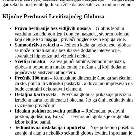
gadžeta do poslovnih ljudi koji žele da osvežili svoju radnu sredinu.
Ključne Prednosti Levitirajućeg Globusa
Pravo levitiranje bez vidljivih nosača
– Globus lebdi u
vazduhu između gornjeg i donjeg magneta, stvoren oslonac
koji deluje kao magija i privlači poglede svih koji ga vide.
Samoodrživa rotacija
– Jednom kada ga pokrenete, globus
se može rotirati satima bez ikakve dodatne intervencije,
stvarajući hipnotizujući vizuelni efekat.
Svetli u mraku
– Zahvaljujući luminiscentnom premazu,
globus u potpunom mraku emituje nežan sjaj koji dodatno
pojačava tajanstvenu atmosferu.
Prečnik 106 mm
– Kompaktne dimenzije čine ga savršenim
za sto, policu ili vitrinsku postavku, a dovoljno impresivan da
bude centralni dekorativni element.
Detaljna karta sveta
– Površina globusa prikazuje precizno
izrađenu kartu kontinenata i okeana, što ga čini i edukativnim
i vizuelno privlačnim.
Idealan poklon za svaku priliku
– Rođendan, poslovni
poklon, godišnjica, Božić — levitirajući globus je originalan
izbor koji se pamti.
Jednostavna instalacija i upotreba
– Nije potrebno posebno
znanje ni alat; u nekoliko sekundi globus levitira i spreman je