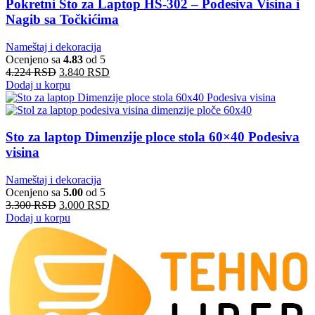
Pokretni Sto za Laptop HS-302 – Podesiva Visina i
Nagib sa Točkićima
Nameštaj i dekoracija
Ocenjeno sa
4.83
od 5
4.224
RSD
3.840
RSD
Dodaj u korpu
Sto za laptop Dimenzije ploce stola 60×40 Podesiva
visina
Nameštaj i dekoracija
Ocenjeno sa
5.00
od 5
3.300
RSD
3.000
RSD
Dodaj u korpu