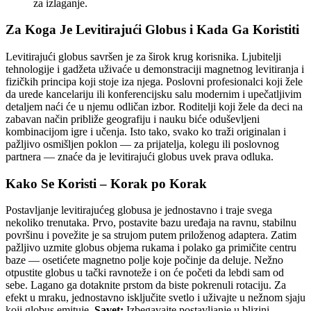
za izlaganje.
Za Koga Je Levitirajući Globus i Kada Ga Koristiti
Levitirajući globus savršen je za širok krug korisnika. Ljubitelji
tehnologije i gadžeta uživaće u demonstraciji magnetnog levitiranja i
fizičkih principa koji stoje iza njega. Poslovni profesionalci koji žele
da urede kancelariju ili konferencijsku salu modernim i upečatljivim
detaljem naći će u njemu odličan izbor. Roditelji koji žele da deci na
zabavan način približe geografiju i nauku biće oduševljeni
kombinacijom igre i učenja. Isto tako, svako ko traži originalan i
pažljivo osmišljen poklon — za prijatelja, kolegu ili poslovnog
partnera — znaće da je levitirajući globus uvek prava odluka.
Kako Se Koristi – Korak po Korak
Postavljanje levitirajućeg globusa je jednostavno i traje svega
nekoliko trenutaka. Prvo, postavite bazu uređaja na ravnu, stabilnu
površinu i povežite je sa strujom putem priloženog adaptera. Zatim
pažljivo uzmite globus objema rukama i polako ga primičite centru
baze — osetićete magnetno polje koje počinje da deluje. Nežno
otpustite globus u tački ravnoteže i on će početi da lebdi sam od
sebe. Lagano ga dotaknite prstom da biste pokrenuli rotaciju. Za
efekt u mraku, jednostavno isključite svetlo i uživajte u nežnom sjaju
koji globus emituje.
Savet:
Izbegavajte postavljanje u blizini