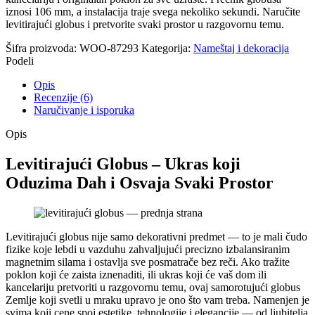
iznosi 106 mm, a instalacija traje svega nekoliko sekundi. Naručite
levitirajući globus i pretvorite svaki prostor u razgovornu temu.
Šifra proizvoda:
WOO-87293
Kategorija:
Nameštaj i dekoracija
Podeli
Opis
Recenzije (6)
Naručivanje i isporuka
Opis
Levitirajući Globus – Ukras koji
Oduzima Dah i Osvaja Svaki Prostor
Levitirajući globus nije samo dekorativni predmet — to je mali čudo
fizike koje lebdi u vazduhu zahvaljujući precizno izbalansiranim
magnetnim silama i ostavlja sve posmatrače bez reči. Ako tražite
poklon koji će zaista iznenaditi, ili ukras koji će vaš dom ili
kancelariju pretvoriti u razgovornu temu, ovaj samorotujući globus
Zemlje koji svetli u mraku upravo je ono što vam treba. Namenjen je
svima koji cene spoj estetike, tehnologije i elegancije — od ljubitelja