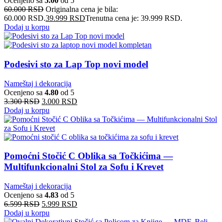
Ocenjeno sa
5.00
od 5
60.000
RSD
Originalna cena je bila:
60.000 RSD.
39.999
RSD
Trenutna cena je: 39.999 RSD.
Dodaj u korpu
Podesivi sto za Lap Top novi model
Nameštaj i dekoracija
Ocenjeno sa
4.80
od 5
3.300
RSD
3.000
RSD
Dodaj u korpu
Pomoćni Stočić C Oblika sa Točkićima —
Multifunkcionalni Stol za Sofu i Krevet
Nameštaj i dekoracija
Ocenjeno sa
4.83
od 5
6.599
RSD
5.999
RSD
Dodaj u korpu