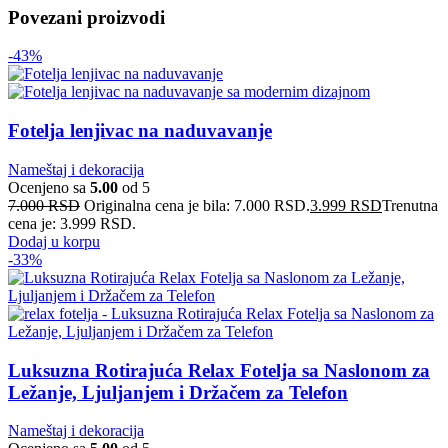
Povezani proizvodi
-43%
Fotelja lenjivac na naduvavanje
Nameštaj i dekoracija
Ocenjeno sa
5.00
od 5
7.000
RSD
Originalna cena je bila: 7.000 RSD.
3.999
RSD
Trenutna
cena je: 3.999 RSD.
Dodaj u korpu
-33%
Luksuzna Rotirajuća Relax Fotelja sa Naslonom za
Ležanje, Ljuljanjem i Držačem za Telefon
Nameštaj i dekoracija