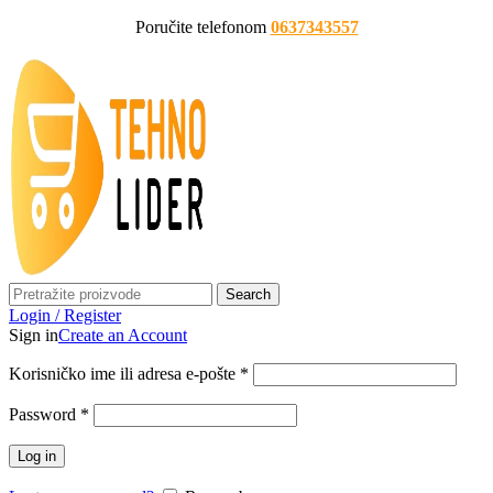
Poručite telefonom
0637343557
Search
Login / Register
Sign in
Create an Account
Korisničko ime ili adresa e-pošte
*
Password
*
Log in