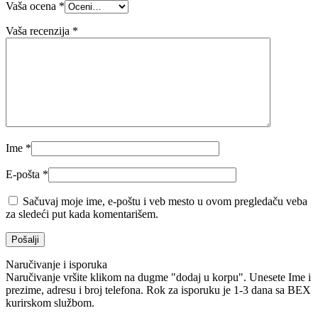
Vaša ocena
*
Vaša recenzija
*
Ime
*
E-pošta
*
Sačuvaj moje ime, e-poštu i veb mesto u ovom pregledaču veba
za sledeći put kada komentarišem.
Naručivanje i isporuka
Naručivanje vršite klikom na dugme "dodaj u korpu". Unesete Ime i
prezime, adresu i broj telefona. Rok za isporuku je 1-3 dana sa BEX
kurirskom službom.