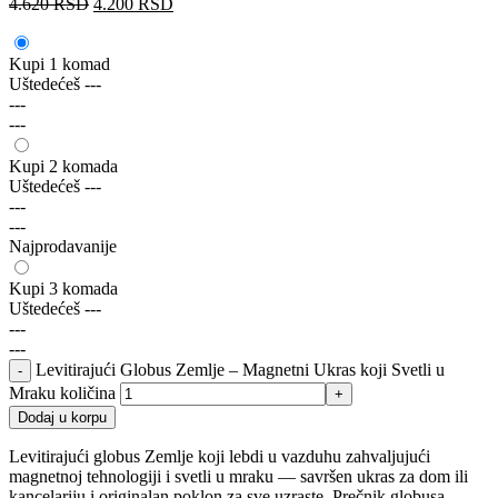
4.620
RSD
4.200
RSD
Kupi 1 komad
Uštedećeš
---
---
---
Kupi 2 komada
Uštedećeš
---
---
---
Najprodavanije
Kupi 3 komada
Uštedećeš
---
---
---
Levitirajući Globus Zemlje – Magnetni Ukras koji Svetli u
Mraku količina
Dodaj u korpu
Levitirajući globus Zemlje koji lebdi u vazduhu zahvaljujući
magnetnoj tehnologiji i svetli u mraku — savršen ukras za dom ili
kancelariju i originalan poklon za sve uzraste. Prečnik globusa