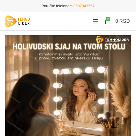
Poručite telefonom
0637343557
0
0
RSD