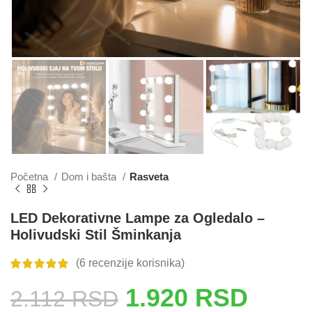
Početna
Dom i bašta
Rasveta
LED Dekorativne Lampe za Ogledalo –
Holivudski Stil Šminkanja
(
6
recenzije korisnika)
1.920
RSD
2.112
RSD