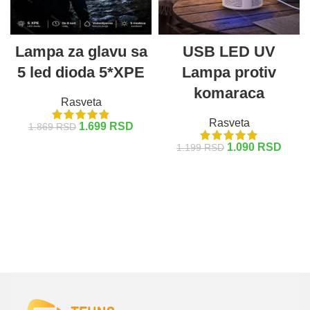
Lampa za glavu sa
USB LED UV
5 led dioda 5*XPE
Lampa protiv
komaraca
Rasveta
Rasveta
1.699
RSD
1.869
RSD
1.090
RSD
1.199
RSD
DODAJ U KORPU
DODAJ U KORPU