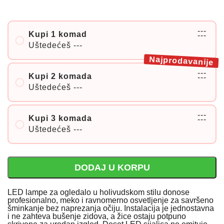
---
Kupi 1 komad
---
Uštedećeš
---
Najprodavanije
---
Kupi 2 komada
---
Uštedećeš
---
---
Kupi 3 komada
---
Uštedećeš
---
DODAJ U KORPU
LED lampe za ogledalo u holivudskom stilu donose
profesionalno, meko i ravnomerno osvetljenje za savršeno
šminkanje bez naprezanja očiju. Instalacija je jednostavna
i ne zahteva bušenje zidova, a žice ostaju potpuno