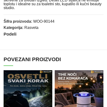
skrivene za uredan izgled. Deset LED sijalica ne emituje
toplotu i idealne su za toaletni sto, kupatilo ili kućni beauty
studio.
Šifra proizvoda:
WOO-90144
Kategorija:
Rasveta
Podeli
POVEZANI PROIZVODI