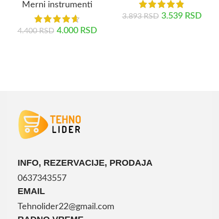
Merni instrumenti
3.539
RSD
3.893
RSD
4.000
RSD
4.400
RSD
DODAJ U KORPU
DODAJ U KORPU
INFO, REZERVACIJE, PRODAJA
0637343557
EMAIL
Tehnolider22@gmail.com