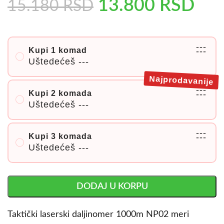
13.800
RSD
15.180
RSD
---
Kupi 1 komad
---
Uštedećeš
---
Najprodavanije
---
Kupi 2 komada
---
Uštedećeš
---
---
Kupi 3 komada
---
Uštedećeš
---
DODAJ U KORPU
Taktički laserski daljinomer 1000m NP02 meri