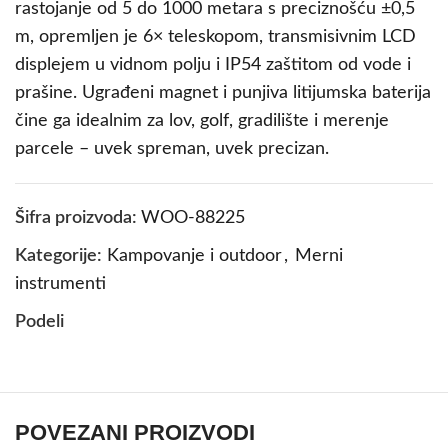
rastojanje od 5 do 1000 metara s preciznošću ±0,5
m, opremljen je 6× teleskopom, transmisivnim LCD
displejem u vidnom polju i IP54 zaštitom od vode i
prašine. Ugrađeni magnet i punjiva litijumska baterija
čine ga idealnim za lov, golf, gradilište i merenje
parcele – uvek spreman, uvek precizan.
Šifra proizvoda:
WOO-88225
Kategorije:
Kampovanje i outdoor
,
Merni
instrumenti
Podeli
POVEZANI PROIZVODI