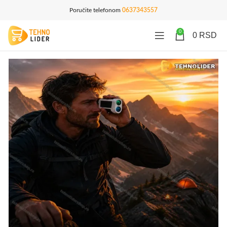
Poručite telefonom
0637343557
0
0
RSD