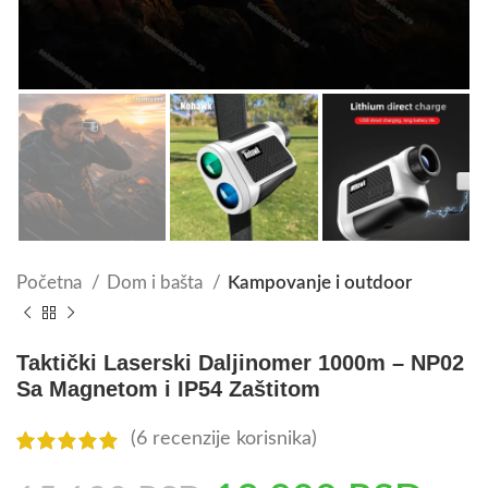
Početna
Dom i bašta
Kampovanje i outdoor
Taktički Laserski Daljinomer 1000m – NP02
Sa Magnetom i IP54 Zaštitom
(
6
recenzije korisnika)