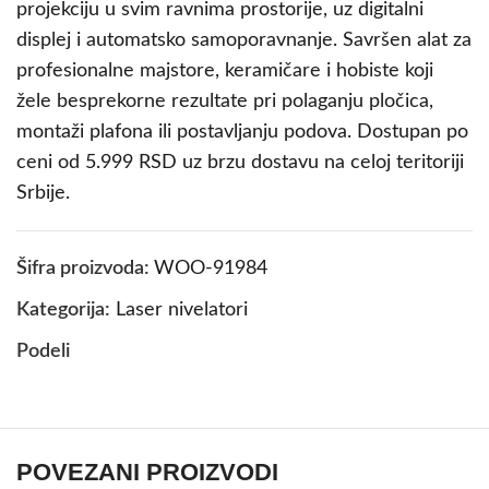
projekciju u svim ravnima prostorije, uz digitalni
displej i automatsko samoporavnanje. Savršen alat za
profesionalne majstore, keramičare i hobiste koji
žele besprekorne rezultate pri polaganju pločica,
montaži plafona ili postavljanju podova. Dostupan po
ceni od 5.999 RSD uz brzu dostavu na celoj teritoriji
Srbije.
Šifra proizvoda:
WOO-91984
Kategorija:
Laser nivelatori
Podeli
POVEZANI PROIZVODI