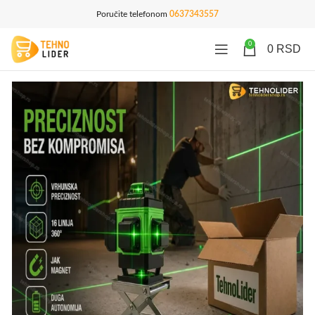
Poručite telefonom
0637343557
0
0
RSD