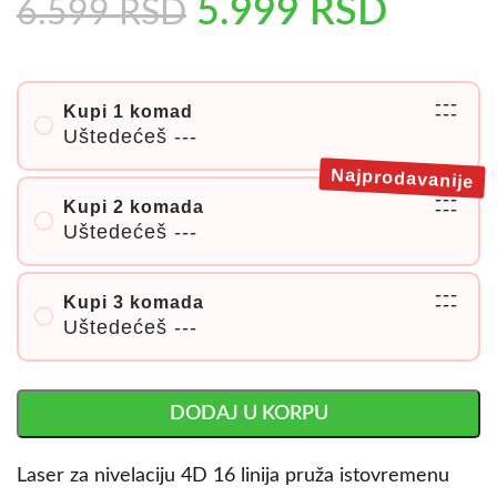
5.999
RSD
6.599
RSD
---
Kupi 1 komad
---
Uštedećeš
---
Najprodavanije
---
Kupi 2 komada
---
Uštedećeš
---
---
Kupi 3 komada
---
Uštedećeš
---
DODAJ U KORPU
Laser za nivelaciju 4D 16 linija pruža istovremenu