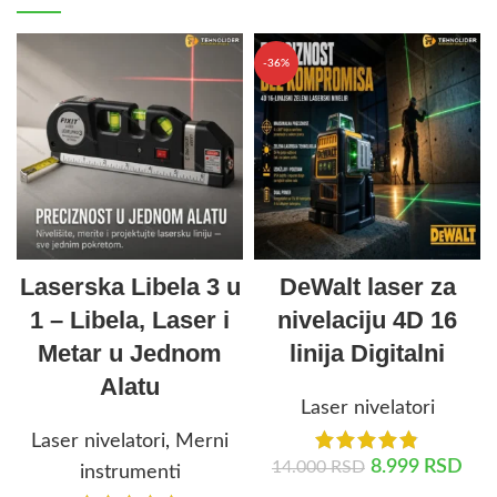
-36%
Laserska Libela 3 u
DeWalt laser za
1 – Libela, Laser i
nivelaciju 4D 16
Metar u Jednom
linija Digitalni
Alatu
Laser nivelatori
Laser nivelatori
,
Merni
8.999
RSD
14.000
RSD
instrumenti