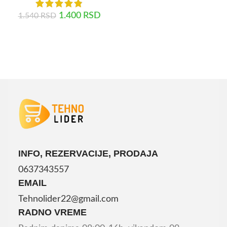
DODAJ U KORPU
1.400
RSD
1.540
RSD
DODAJ U KORPU
INFO, REZERVACIJE, PRODAJA
0637343557
EMAIL
Tehnolider22@gmail.com
RADNO VREME