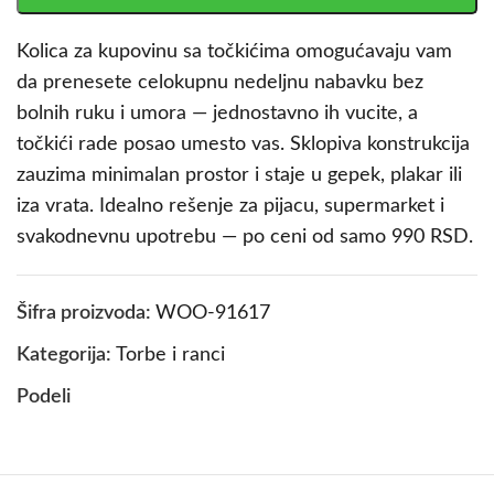
Kolica za kupovinu sa točkićima omogućavaju vam
da prenesete celokupnu nedeljnu nabavku bez
bolnih ruku i umora — jednostavno ih vucite, a
točkići rade posao umesto vas. Sklopiva konstrukcija
zauzima minimalan prostor i staje u gepek, plakar ili
iza vrata. Idealno rešenje za pijacu, supermarket i
svakodnevnu upotrebu — po ceni od samo 990 RSD.
Šifra proizvoda:
WOO-91617
Kategorija:
Torbe i ranci
Podeli