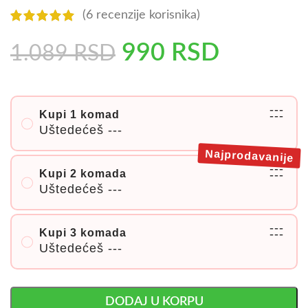
(
6
recenzije korisnika)
990
RSD
1.089
RSD
---
Kupi 1 komad
---
Uštedećeš
---
Najprodavanije
---
Kupi 2 komada
---
Uštedećeš
---
---
Kupi 3 komada
---
Uštedećeš
---
DODAJ U KORPU