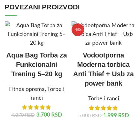
POVEZANI PROIZVODI
-60%
Aqua Bag Torba za
Vodootporna
Funkcionalni
Moderna torbica
Trening 5–20 kg
Anti Thief + Usb za
power bank
Fitnes oprema
,
Torbe i
ranci
Torbe i ranci
3.700
RSD
4.070
RSD
1.999
RSD
5.000
RSD
DODAJ U KORPU
DODAJ U KORPU