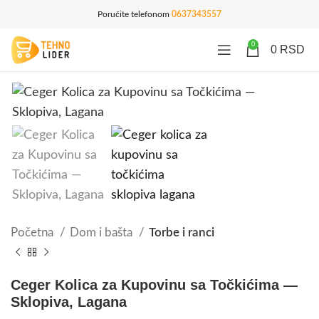
Poručite telefonom
0637343557
0
0
RSD
Početna
Dom i bašta
Torbe i ranci
Ceger Kolica za Kupovinu sa Točkićima —
Sklopiva, Lagana