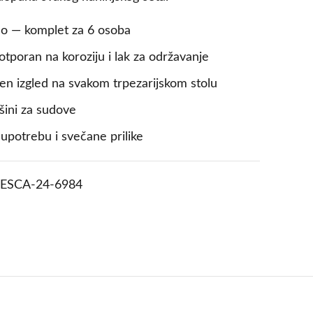
lo — komplet za 6 osoba
otporan na koroziju i lak za održavanje
en izgled na svakom trpezarijskom stolu
šini za sudove
upotrebu i svečane prilike
ESCA-24-6984