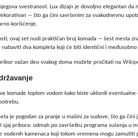
jegova svestranost. Lux dizajn je dovoljno elegantan da n
li dekorativan — što ga čini savršenim za svakodnevnu upot
larno korišćenje.
ti, ovaj set nudi praktičan broj komada — šest mesta zna
nabaviti dva kompleta koji će biti identični i međusobno 
i pribor važan deo svakog doma možete pročitati na
Wikip
održavanje
e komade toplom vodom kako biste uklonili eventualne o
potrebu.
seta je pogodan za pranje u mašini za sudove, što ga čini 
i sjaj pribora: odmah po završetku programa sušenja u maši
e vodenih kamenaca koji tokom vremena mogu zamutiti pov