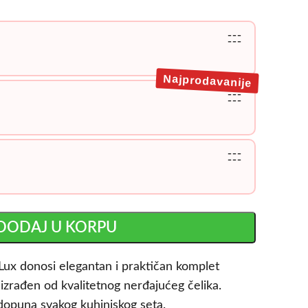
---
---
Najprodavanije
---
---
---
---
DODAJ U KORPU
Lux donosi elegantan i praktičan komplet
 izrađen od kvalitetnog nerđajućeg čelika.
 dopuna svakog kuhinjskog seta.