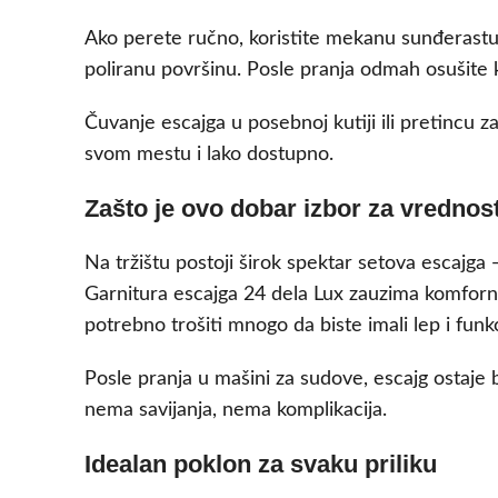
Ako perete ručno, koristite mekanu sunđerastu 
poliranu površinu. Posle pranja odmah osušite k
Čuvanje escajga u posebnoj kutiji ili pretincu z
svom mestu i lako dostupno.
Zašto je ovo dobar izbor za vrednos
Na tržištu postoji širok spektar setova escajga — 
Garnitura escajga 24 dela Lux zauzima komfornu
potrebno trošiti mnogo da biste imali lep i funkc
Posle pranja u mašini za sudove, escajg ostaje 
nema savijanja, nema komplikacija.
Idealan poklon za svaku priliku