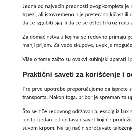
Jedna od najvećih prednosti ovog kompleta je n
trpezi, ali istovremeno nije preterano kičast i
da će izgubiti sjaj ili da će se oštetiti kroz regu
Za domaćinstva u kojima se redovno primaju gos
manji prijem. Za veće skupove, uvek je moguće 
Više o tome zašto su ovakvi kuhinjski aparati 
Praktični saveti za korišćenje i 
Pre prve upotrebe preporučujemo da isprete sv
transporta. Nakon toga, pribor je spreman za u
Što se tiče redovnog održavanja, escajg iz Lux 
postoji jedan jednostavan savet koji će produžit
suvom krpom. Na taj način sprečavate taloženj