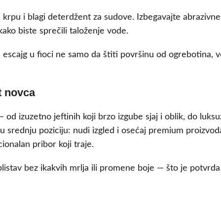
krpu i blagi deterdžent za sudove. Izbegavajte abrazivne
ako biste sprečili taloženje vode.
a escajg u fioci ne samo da štiti površinu od ogrebotina, v
t novca
od izuzetno jeftinih koji brzo izgube sjaj i oblik, do luksu
 srednju poziciju: nudi izgled i osećaj premium proizvod
ionalan pribor koji traje.
blistav bez ikakvih mrlja ili promene boje — što je potvrd