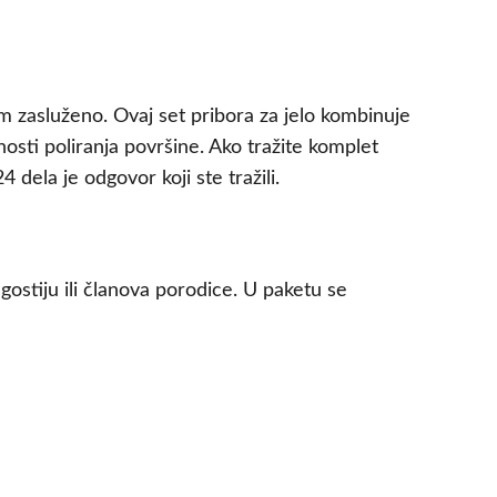
m zasluženo. Ovaj set pribora za jelo kombinuje
sti poliranja površine. Ako tražite komplet
dela je odgovor koji ste tražili.
ostiju ili članova porodice. U paketu se