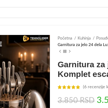
Početna
Kuhinja
Posu
Garnitura za jelo 24 dela L
Garnitura za
Komplet esc
(
6
recenzije k
3.
3.850
RSD