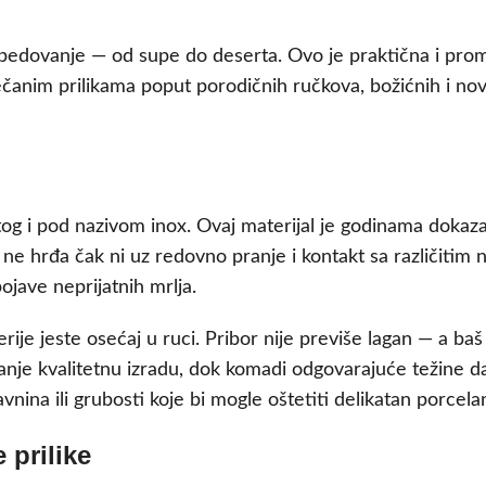
obedovanje — od supe do deserta. Ovo je praktična i prom
nim prilikama poput porodičnih ručkova, božićnih i novogo
og i pod nazivom inox. Ovaj materijal je godinama dokazan 
i ne hrđa čak ni uz redovno pranje i kontakt sa različitim
pojave neprijatnih mrlja.
je jeste osećaj u ruci. Pribor nije previše lagan — a baš t
nje kvalitetnu izradu, dok komadi odgovarajuće težine daj
nina ili grubosti koje bi mogle oštetiti delikatan porcelan 
prilike