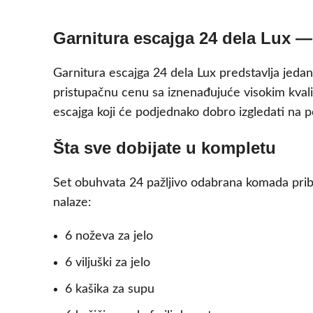
Garnitura escajga 24 dela Lux — 
Garnitura escajga 24 dela Lux predstavlja jedan
pristupačnu cenu sa iznenađujuće visokim kval
escajga koji će podjednako dobro izgledati na po
Šta sve dobijate u kompletu
Set obuhvata 24 pažljivo odabrana komada pribo
nalaze:
6 noževa za jelo
6 viljuški za jelo
6 kašika za supu