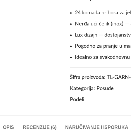
24 komada pribora za je
Nerđajući čelik (inox) — 
Lux dizajn — dostojanstv
Pogodno za pranje u ma
Idealno za svakodnevnu 
Šifra proizvoda:
TL-GARN-
Kategorija:
Posuđe
Podeli
OPIS
RECENZIJE (6)
NARUČIVANJE I ISPORUKA