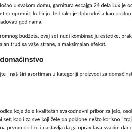
rodošao u svakom domu, garnitura escajga 24 dela Lux je 
etno opremiti kuhinju. Jednako je dobrodošla kao poklon z
 radovati godinama.
romnog budžeta, ovaj set nudi kombinaciju estetike, prakti
lan trud sa vaše strane, a maksimalan efekat.
a domaćinstvo
te i naš širi asortiman u kategoriji
proizvodi za domaćins
rodice koje žele kvalitetan svakodnevni pribor za jelo, os
et, kao i za sve koji žele da poklone nešto korisno i trajn
k na prvom dodiru i nastavlja da ga opravdava svakim da