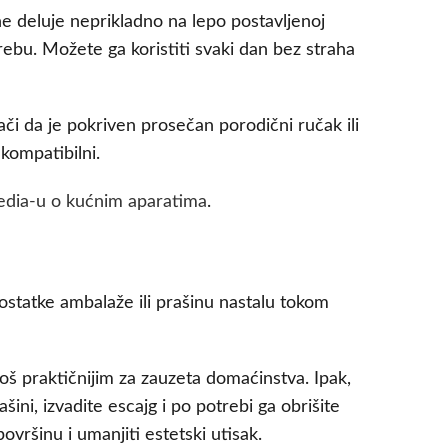
e deluje neprikladno na lepo postavljenoj
rebu. Možete ga koristiti svaki dan bez straha
či da je pokriven prosečan porodični ručak ili
kompatibilni.
edia-u o kućnim aparatima
.
statke ambalaže ili prašinu nastalu tokom
još praktičnijim za zauzeta domaćinstva. Ipak,
ni, izvadite escajg i po potrebi ga obrišite
ršinu i umanjiti estetski utisak.