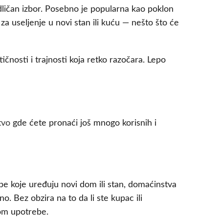
odličan izbor. Posebno je popularna kao poklon
a useljenje u novi stan ili kuću — nešto što će
čnosti i trajnosti koja retko razočara. Lepo
tvo
gde ćete pronaći još mnogo korisnih i
obe koje uređuju novi dom ili stan, domaćinstva
o. Bez obzira na to da li ste kupac ili
nom upotrebe.