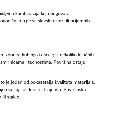
išljena kombinacija koja odgovara
dišnjih trpeza, slavskih sofri ili prijemnih
izbor za kuhinjski escajg iz nekoliko ključnih
 namirnicama i tečnostima. Površina ostaje
o je jedan od pokazatelja kvaliteta materijala.
u osećaj solidnosti i trajnosti. Površinska
ili staklo.