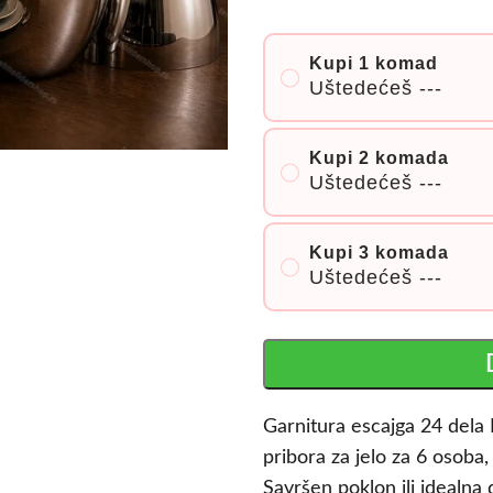
Kupi 1 komad
Uštedećeš
---
Kupi 2 komada
Uštedećeš
---
Kupi 3 komada
Uštedećeš
---
Garnitura escajga 24 dela 
pribora za jelo za 6 osoba,
Savršen poklon ili idealna