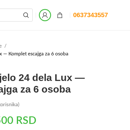
0637343557
đe
ux — Komplet escajga za 6 osoba
 jelo 24 dela Lux —
ajga za 6 osoba
orisnika)
500
RSD