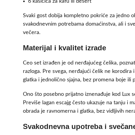
6 kašičica za kafu ili desert
Svaki gost dobija kompletno pokriće za jedno 
svakodnevnim potrebama domaćinstva, ali i sveča
večera.
Materijal i kvalitet izrade
Ceo set izrađen je od nerđajućeg čelika, poznat
razloga. Pre svega, nerđajući čelik ne korodira 
glatka i jednolično sjajna, bez promena boje ili 
Ono što posebno prijatno iznenađuje kod Lux seri
Previše lagan escajg često ukazuje na tanju i ma
obrada je ravnomerna i glatka, bez vidljivih nerav
Svakodnevna upotreba i svečane 