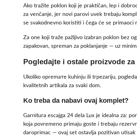
Ako tražite poklon koji je praktičan, lep i dob
za venčanje, jer novi parovi uvek trebaju kompl
se svakodnevno koristiti i čega će se primaoci
Za one koji traže pažljivo izabran poklon bez og
zapakovan, spreman za poklanjanje — uz minima
Pogledajte i ostale proizvode z
Ukoliko opremате kuhinju ili trpezariju, pogledaj
kvalitetnih artikala za svaki dom.
Ko treba da nabavi ovaj komplet?
Garnitura escajga 24 dela Lux je idealna za: po
koja povremeno primaju goste i trebaju rezervni s
daroprimac — ovaj set ostavlja pozitivan utisa