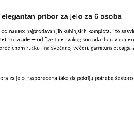
elegantan pribor za jelo za 6 osoba
 od naших najprodavanijih kuhinjskih kompleta, i to sasvi
itetom izrade — od čvrstine svakog komada do ravnomerno
rodičnom ručku i na svečanoj večeri, garnitura escajga 24 
ra za jelo, raspoređena tako da pokriju potrebe šestoro g