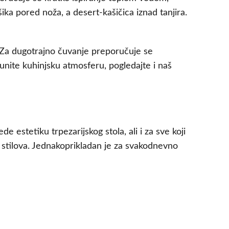
ka pored noža, a desert-kašičica iznad tanjira.
 Za dugotrajno čuvanje preporučuje se
punite kuhinjsku atmosferu, pogledajte i naš
estetiku trpezarijskog stola, ali i za sve koji
 stilova. Jednakoprikladan je za svakodnevno