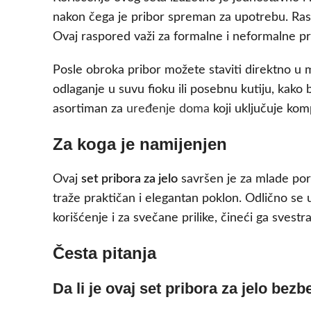
nakon čega je pribor spreman za upotrebu. Raspo
Ovaj raspored važi za formalne i neformalne pr
Posle obroka pribor možete staviti direktno u
odlaganje u suvu fioku ili posebnu kutiju, kako
asortiman za
uređenje doma
koji uključuje kom
Za koga je namijenjen
Ovaj
set pribora za jelo
savršen je za mlade poro
traže praktičan i elegantan poklon. Odlično se
korišćenje i za svečane prilike, čineći ga sve
Česta pitanja
Da li je ovaj set pribora za jelo be