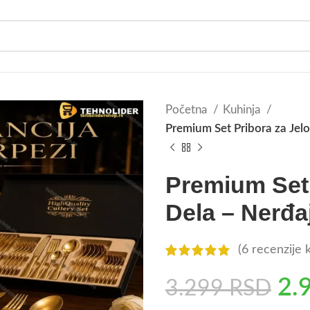
Početna
Kuhinja
Premium Set Pribora za Jelo
Premium Set 
Dela – Nerđa
(
6
recenzije k
2.
3.299
RSD