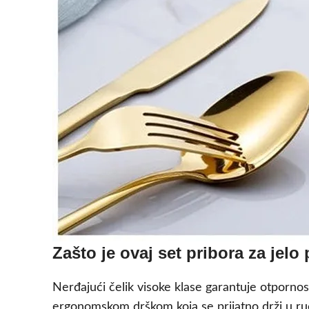
Zašto je ovaj set pribora za jelo
Nerđajući čelik visoke klase garantuje otpornos
ergonomskom drškom koja se prijatno drži u ruci 