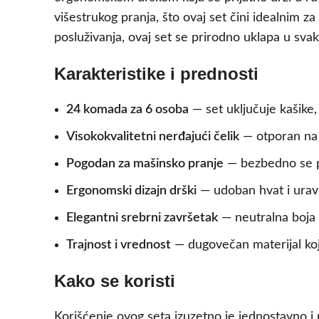
višestrukog pranja, što ovaj set čini idealnim
posluživanja, ovaj set se prirodno uklapa u sva
Karakteristike i prednosti
24 komada za 6 osoba
— set uključuje kašike,
Visokokvalitetni nerđajući čelik
— otporan na h
Pogodan za mašinsko pranje
— bezbedno se pe
Ergonomski dizajn drški
— udoban hvat i uravn
Elegantni srebrni završetak
— neutralna boja 
Trajnost i vrednost
— dugovečan materijal koj
Kako se koristi
Korišćenje ovog seta izuzetno je jednostavno 