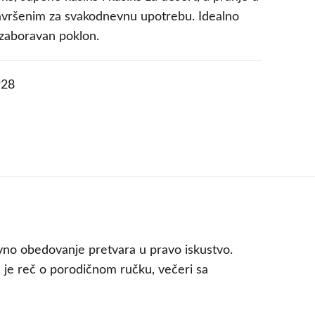
savršenim za svakodnevnu upotrebu. Idealno
ezaboravan poklon.
28
evno obedovanje pretvara u pravo iskustvo.
a je reč o porodičnom ručku, večeri sa