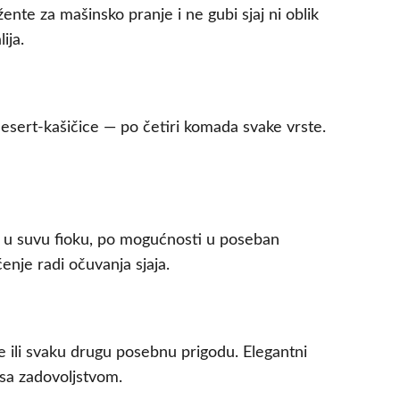
nte za mašinsko pranje i ne gubi sjaj ni oblik
ija.
esert-kašičice — po četiri komada svake vrste.
e u suvu fioku, po mogućnosti u poseban
enje radi očuvanja sjaja.
e ili svaku drugu posebnu prigodu. Elegantni
 sa zadovoljstvom.