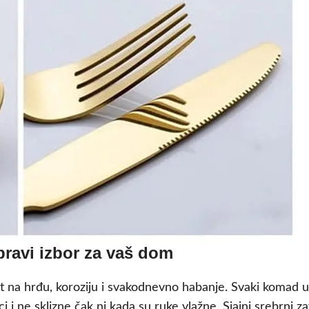
 pravi izbor za vaš dom
t na hrđu, koroziju i svakodnevno habanje. Svaki komad u
i ne sklizne čak ni kada su ruke vlažne. Sjajni srebrni za