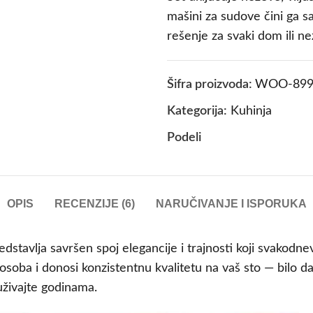
mašini za sudove čini ga 
rešenje za svaki dom ili n
Šifra proizvoda:
WOO-899
Kategorija:
Kuhinja
Podeli
OPIS
RECENZIJE (6)
NARUČIVANJE I ISPORUKA
dstavlja savršen spoj elegancije i trajnosti koji svakodn
soba i donosi konzistentnu kvalitetu na vaš sto — bilo d
i uživajte godinama.