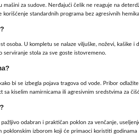
 mašini za sudove. Nerđajući čelik ne reaguje na deterdže
se korišćenje standardnih programa bez agresivnih hemikal
t?
 osoba. U kompletu se nalaze viljuške, noževi, kašike i d
o serviranje stola za sve goste istovremeno.
na?
ako bi se izbegla pojava tragova od vode. Pribor odlažit
t sa kiselim namirnicama ili agresivnim sredstvima za čišć
n?
 pažljivo odabran i praktičan poklon za venčanje, useljenj
nim poklonskim izborom koji će primaoci koristiti godinama