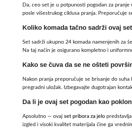
Da, ceo set je u potpunosti pogodan za pranje u
posle višestrukog ciklusa pranja. Preporučuje 
Koliko komada tačno sadrži ovaj se
Set sadrži ukupno 24 komada namenjenih za šest
Na taj način je osigurano kompletno i uniformn
Kako se čuva da se ne ošteti površi
Nakon pranja preporučuje se brisanje do suha k
pregradni uložak. Izbegavajte dugotrajan kontak
Da li je ovaj set pogodan kao poklo
Apsolutno — ovaj
set pribora za jelo
predstavlja
izgled i visoki kvalitet materijala čine ga vred