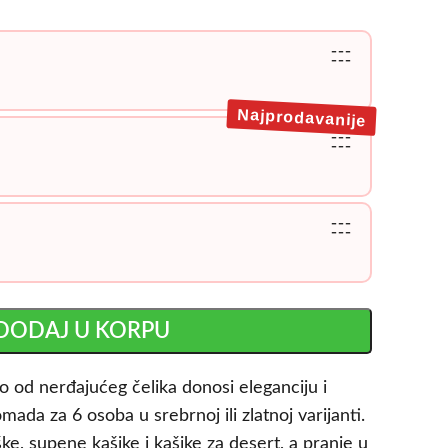
---
---
Najprodavanije
---
---
---
---
DODAJ U KORPU
o od nerđajućeg čelika donosi eleganciju i
mada za 6 osoba u srebrnoj ili zlatnoj varijanti.
ške, supene kašike i kašike za desert, a pranje u