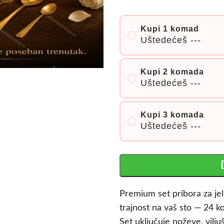
Kupi 1 komad
Uštedećeš
---
Kupi 2 komada
Uštedećeš
---
Kupi 3 komada
Uštedećeš
---
Premium set pribora za jel
trajnost na vaš sto — 24 ko
Set uključuje noževe, vilju