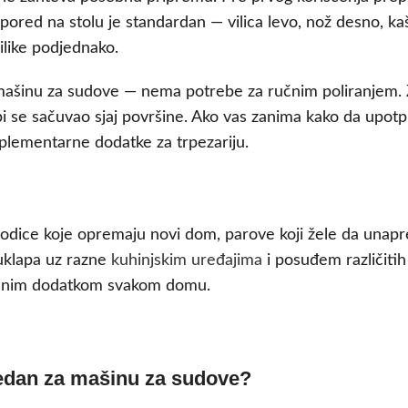
red na stolu je standardan — vilica levo, nož desno, kaši
ilike podjednako.
 mašinu za sudove — nema potrebe za ručnim poliranjem.
 bi se sačuvao sjaj površine. Ako vas zanima kako da upot
plementarne dodatke za trpezariju.
dice koje opremaju novi dom, parove koji žele da unaprede 
 uklapa uz razne
kuhinjskim uređajima
i posuđem različitih
stranim dodatkom svakom domu.
zbedan za mašinu za sudove?