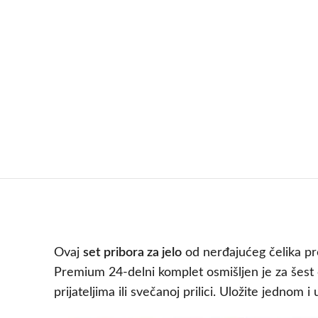
Ovaj
set pribora za jelo
od nerđajućeg čelika pre
Premium 24-delni komplet osmišljen je za šest o
prijateljima ili svečanoj prilici. Uložite jednom 