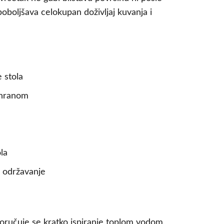
oboljšava celokupan doživljaj kuvanja i
 stola
a hranom
la
o održavanje
oručuje se kratko ispiranje toplom vodom,