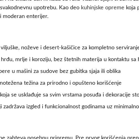
 za svakodnevnu upotrebu. Kao deo
kuhinjske opreme
koja p
ki moderan enterijer.
 viljuške, noževe i desert-kašičice za kompletno serviranje
rđu, mrlje i koroziju, bez štetnih materija u kontaktu s
re u mašini za sudove bez gubitka sjaja ili oblika
otežena težina za prirodno i opušteno korišćenje
koja se usklađuje sa svim vrstama posuđa i dekoracije sto
i zadržava izgled i funkcionalnost godinama uz minimaln
i ne zahteva posebnu pripremu. Pre prvog korišćenja prep