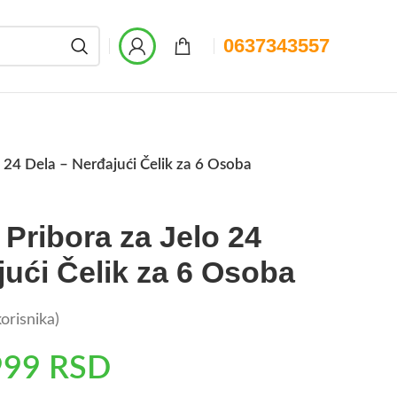
0637343557
 24 Dela – Nerđajući Čelik za 6 Osoba
Pribora za Jelo 24
jući Čelik za 6 Osoba
orisnika)
999
RSD