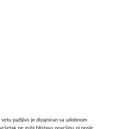
 setu pažljivo je dizajniran sa udobnom
vršetak ne gubi blistavu površinu ni posle