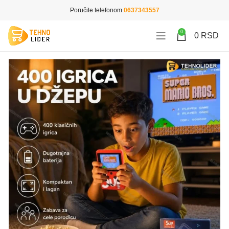
Poručite telefonom
0637343557
0
0
RSD