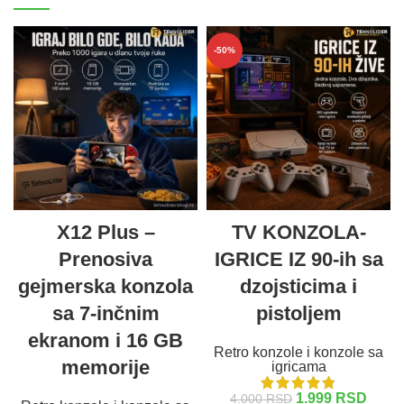
-50%
X12 Plus –
TV KONZOLA-
Prenosiva
IGRICE IZ 90-ih sa
gejmerska konzola
dzojsticima i
sa 7-inčnim
pistoljem
ekranom i 16 GB
Retro konzole i konzole sa
memorije
igricama
1.999
RSD
4.000
RSD