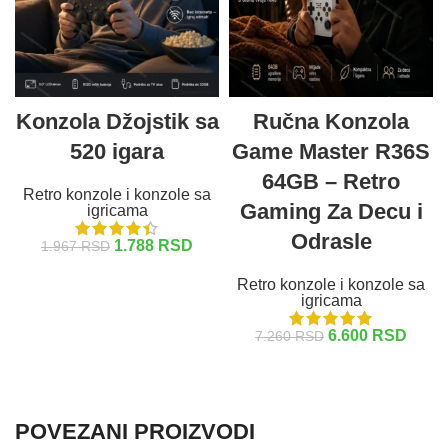
Konzola Džojstik sa
Ručna Konzola
520 igara
Game Master R36S
64GB – Retro
Retro konzole i konzole sa
Gaming Za Decu i
igricama
Odrasle
1.788
RSD
1.967
RSD
Retro konzole i konzole sa
DODAJ U KORPU
igricama
6.600
RSD
7.260
RSD
DODAJ U KORPU
POVEZANI PROIZVODI