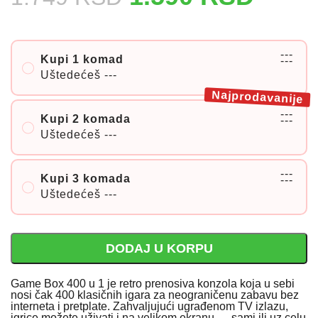
---
Kupi 1 komad
---
Uštedećeš
---
Najprodavanije
---
Kupi 2 komada
---
Uštedećeš
---
---
Kupi 3 komada
---
Uštedećeš
---
DODAJ U KORPU
Game Box 400 u 1 je retro prenosiva konzola koja u sebi
nosi čak 400 klasičnih igara za neograničenu zabavu bez
interneta i pretplate. Zahvaljujući ugrađenom TV izlazu,
igrice možete uživati i na velikom ekranu — sami ili uz celu