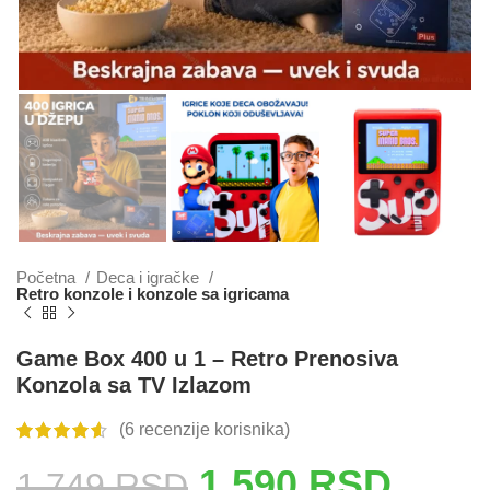
Početna
Deca i igračke
Retro konzole i konzole sa igricama
Game Box 400 u 1 – Retro Prenosiva
Konzola sa TV Izlazom
(
6
recenzije korisnika)
1.590
RSD
1.749
RSD