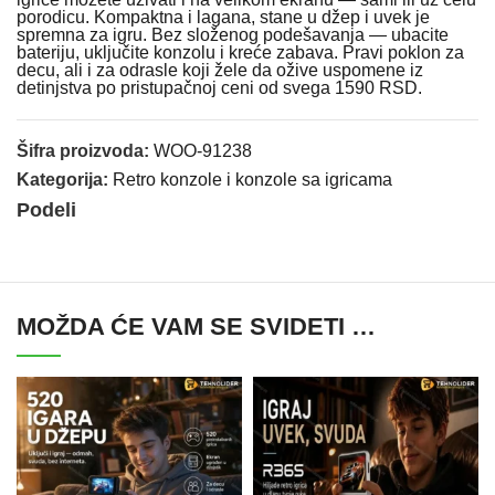
porodicu. Kompaktna i lagana, stane u džep i uvek je
spremna za igru. Bez složenog podešavanja — ubacite
bateriju, uključite konzolu i kreće zabava. Pravi poklon za
decu, ali i za odrasle koji žele da ožive uspomene iz
detinjstva po pristupačnoj ceni od svega 1590 RSD.
Šifra proizvoda:
WOO-91238
Kategorija:
Retro konzole i konzole sa igricama
Podeli
MOŽDA ĆE VAM SE SVIDETI …