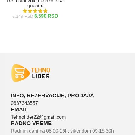
Retro konzole i konzole sa
igricama
DODAJ U KORPU
6.590
RSD
7.249
RSD
DODAJ U KORPU
INFO, REZERVACIJE, PRODAJA
0637343557
EMAIL
Tehnolider22@gmail.com
RADNO VREME
Radnim danima 08:00-16h, vikendom 09-15:30h