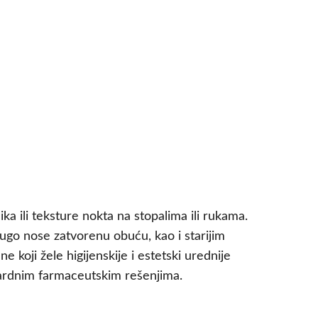
ka ili teksture nokta na stopalima ili rukama.
ugo nose zatvorenu obuću, kao i starijim
 koji žele higijenskije i estetski urednije
ndardnim farmaceutskim rešenjima.