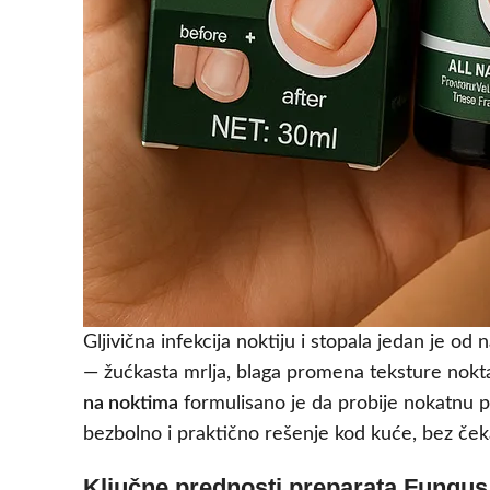
Gljivična infekcija noktiju i stopala jedan je o
— žućkasta mrlja, blaga promena teksture nokta
na noktima
formulisano je da probije nokatnu pl
bezbolno i praktično rešenje kod kuće, bez če
Ključne prednosti preparata Fungus