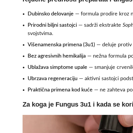
Dubinsko delovanje
— formula prodire kroz no
Prirodni biljni sastojci
— sadrži ekstrakte
Soph
svojstvima.
Višenamenska primena (3u1)
— deluje protiv 
Bez agresivnih hemikalija
— nežna formula po
Ublažava simptome upale
— smanjuje crvenilo,
Ubrzava regeneraciju
— aktivni sastojci podst
Praktična primena kod kuće
— ne zahteva pos
Za koga je Fungus 3u1 i kada se kori