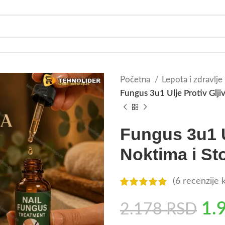
Početna
Lepota i zdravlje
Fungus 3u1 Ulje Protiv Glji
Fungus 3u1 Ul
Noktima i St
(
6
recenzije k
1.
2.178
RSD