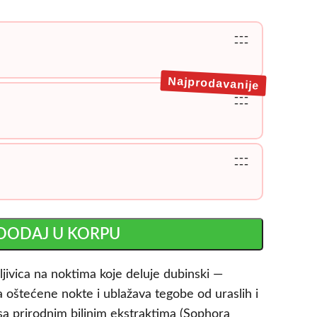
---
---
Najprodavanije
---
---
---
---
DODAJ U KORPU
ljivica na noktima koje deluje dubinski —
ja oštećene nokte i ublažava tegobe od uraslih i
 sa prirodnim biljnim ekstraktima (Sophora