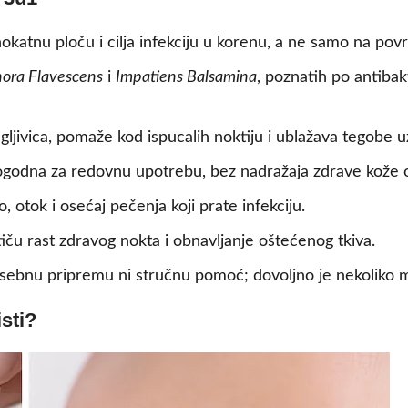
katnu ploču i cilja infekciju u korenu, a ne samo na površ
ora Flavescens
i
Impatiens Balsamina
, poznatih po antibak
gljivica, pomaže kod ispucalih noktiju i ublažava tegobe
godna za redovnu upotrebu, bez nadražaja zdrave kože 
 otok i osećaj pečenja koji prate infekciju.
iču rast zdravog nokta i obnavljanje oštećenog tkiva.
ebnu pripremu ni stručnu pomoć; dovoljno je nekoliko 
sti?