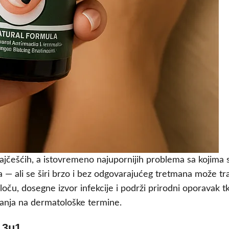
d najčešćih, a istovremeno najupornijih problema sa kojima 
 — ali se širi brzo i bez odgovarajućeg tretmana može t
oču, dosegne izvor infekcije i podrži prirodni oporavak t
kanja na dermatološke termine.
 3u1