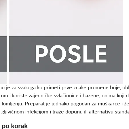
no je za svakoga ko primeti prve znake promene boje, obli
m i koriste zajedničke svlačionice i bazene, onima koji d
i lomljenju. Preparat je jednako pogodan za muškarce i žene
m gljivičnom infekcijom i traže dopunu ili alternativu sta
 po korak