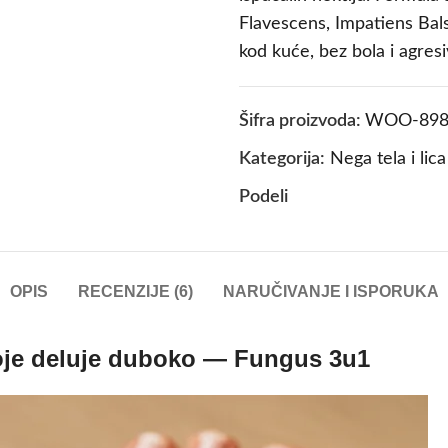
Flavescens, Impatiens Ba
kod kuće, bez bola i agresi
Šifra proizvoda:
WOO-898
Kategorija:
Nega tela i lica
Podeli
OPIS
RECENZIJE (6)
NARUČIVANJE I ISPORUKA
 koje deluje duboko — Fungus 3u1