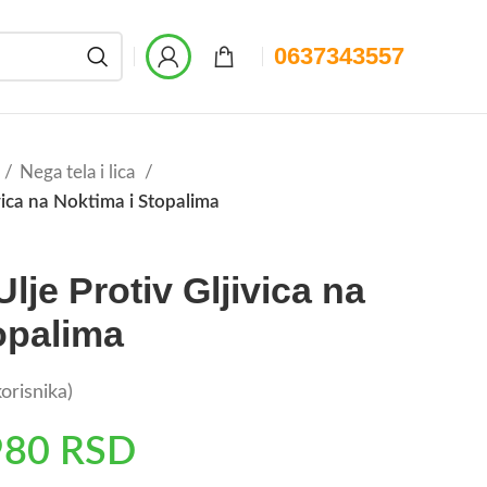
0637343557
Nega tela i lica
vica na Noktima i Stopalima
je Protiv Gljivica na
opalima
orisnika)
980
RSD