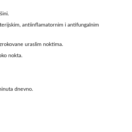
ini.
terijskim, antiinflamatornim i antifungalnim
 uzrokovane uraslim noktima.
oko nokta.
minuta dnevno.