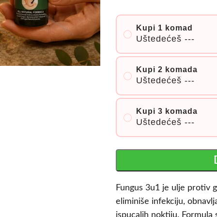
Kupi 1 komad
Uštedećeš
---
Kupi 2 komada
Uštedećeš
---
Kupi 3 komada
Uštedećeš
---
Fungus 3u1 je ulje protiv g
eliminiše infekciju, obnavl
ispucalih noktiju. Formula