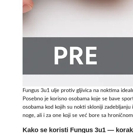
Fungus 3u1 ulje protiv gljivica na noktima ideal
Posebno je korisno osobama koje se bave sporto
osobama kod kojih su nokti skloniji zadebljanju 
noge, ali i za one koji se već bore sa hronično
Kako se koristi Fungus 3u1 — korak