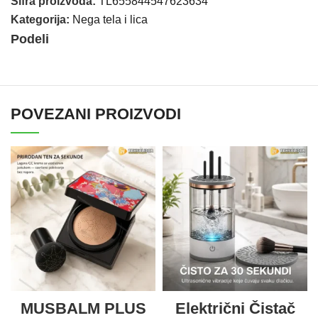
Šifra proizvoda:
TL655844547623634
Kategorija:
Nega tela i lica
Podeli
POVEZANI PROIZVODI
MUSBALM PLUS
Električni Čistač