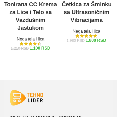
Tonirana CC Krema
Četkica za Šminku
za Lice i Telo sa
sa Ultrasoničnim
Vazdušnim
Vibracijama
Jastukom
Nega tela i lica
Nega tela i lica
1.800
RSD
1.980
RSD
1.100
RSD
1.210
RSD
DODAJ U KORPU
DODAJ U KORPU