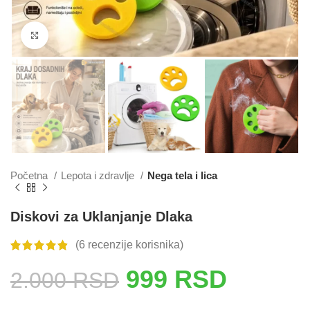
Click to enlarge
Početna
Lepota i zdravlje
Nega tela i lica
Diskovi za Uklanjanje Dlaka
(
6
recenzije korisnika)
999
RSD
2.000
RSD