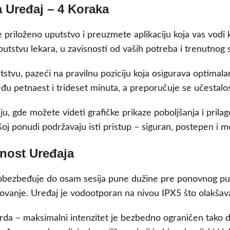
a Uređaj – 4 Koraka
 priloženo uputstvo i preuzmete aplikaciju koja vas vodi 
utstvu lekara, u zavisnosti od vaših potreba i trenutnog s
vu, pazeći na pravilnu poziciju koja osigurava optimalan k
eđu petnaest i trideset minuta, a preporučuje se učestalos
ju, gde možete videti grafičke prikaze poboljšanja i pril
oj ponudi podržavaju isti pristup – siguran, postepen i 
dnost Uređaja
itet obezbeđuje do osam sesija pune dužine pre ponovnog p
ovanje. Uređaj je vodootporan na nivou IPX5 što olakšava
arda – maksimalni intenzitet je bezbedno ograničen tako