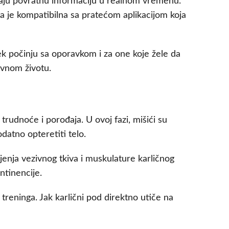
užaju povratnu informaciju u realnom vremenu.
ura je kompatibilna sa pratećom aplikacijom koja
ek počinju sa oporavkom i za one koje žele da
evnom životu.
rudnoće i porođaja. U ovoj fazi, mišići su
datno opteretiti telo.
nja vezivnog tkiva i muskulature karličnog
tinencije.
 treninga. Jak karlični pod direktno utiče na