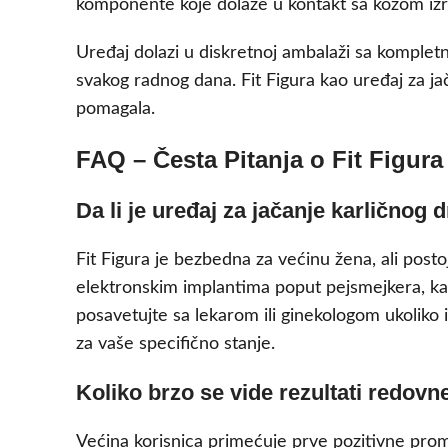
komponente koje dolaze u kontakt sa kožom izrađe
Uređaj dolazi u diskretnoj ambalaži sa kompl
svakog radnog dana. Fit Figura kao uređaj za j
pomagala.
FAQ – Česta Pitanja o Fit Figura
Da li je uređaj za jačanje karličnog
Fit Figura je bezbedna za većinu žena, ali pos
elektronskim implantima poput pejsmejkera, kao
posavetujte sa lekarom ili ginekologom ukoliko i
za vaše specifično stanje.
Koliko brzo se vide rezultati redov
Većina korisnica primećuje prve pozitivne prom