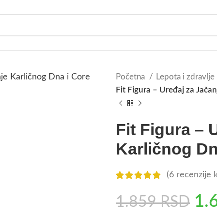
Početna
Lepota i zdravlje
Fit Figura – Uređaj za Jača
Fit Figura – 
Karličnog Dn
(
6
recenzije k
1.
1.859
RSD