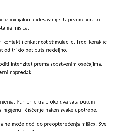
kroz inicijalno podešavanje. U prvom koraku
tanja mišića.
ontakt i efikasnost stimulacije. Treći korak je
t od tri do pet puta nedeljno.
agoditi intenzitet prema sopstvenim osećajima.
merni napredak.
unjenja. Punjenje traje oko dva sata putem
 higijenu i čišćenje nakon svake upotrebe.
 da ne može doći do preopterećenja mišića. Sve