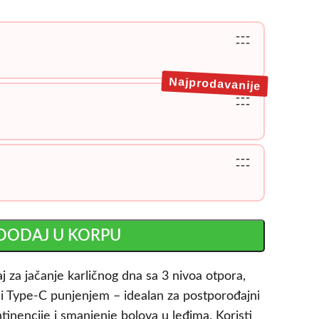
---
---
Najprodavanije
---
---
---
---
DODAJ U KORPU
j za jačanje karličnog dna sa 3 nivoa otpora,
i Type-C punjenjem – idealan za postporođajni
tinencije i smanjenje bolova u leđima. Koristi