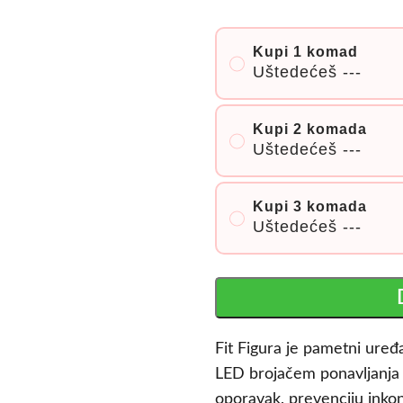
Kupi 1 komad
Uštedećeš
---
Kupi 2 komada
Uštedećeš
---
Kupi 3 komada
Uštedećeš
---
Fit Figura je pametni uređa
LED brojačem ponavljanja 
oporavak, prevenciju inkon