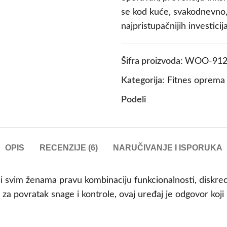
se kod kuće, svakodnevno,
najpristupačnijih investici
Šifra proizvoda:
WOO-912
Kategorija:
Fitnes oprema
Podeli
OPIS
RECENZIJE (6)
NARUČIVANJE I ISPORUKA
i svim ženama pravu kombinaciju funkcionalnosti, diskreci
 za povratak snage i kontrole, ovaj uređaj je odgovor koji 