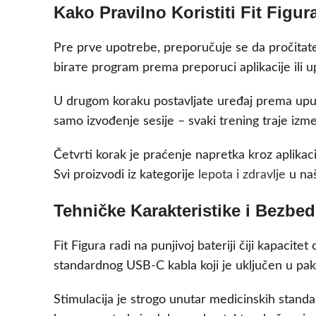
Kako Pravilno Koristiti Fit Figur
Pre prve upotrebe, preporučuje se da pročitate
birате program prema preporuci aplikacije ili up
U drugom koraku postavljate uređaj prema uputst
samo izvođenje sesije – svaki trening traje izm
Četvrti korak je praćenje napretka kroz aplikaci
Svi proizvodi iz kategorije
lepota i zdravlje
u naš
Tehničke Karakteristike i Bezbe
Fit Figura radi na punjivoj bateriji čiji kapac
standardnog USB-C kabla koji je uključen u pak
Stimulacija je strogo unutar medicinskih stand