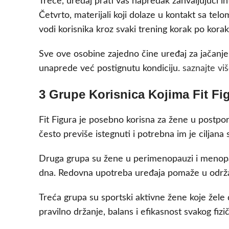
Treće, uređaj prati vaš napredak zahvaljujući 
Četvrto, materijali koji dolaze u kontakt sa tel
vodi korisnika kroz svaki trening korak po korak
Sve ove osobine zajedno čine uređaj za jačanje
unaprede već postignutu kondiciju.
saznajte vi
3 Grupe Korisnica Kojima Fit Fi
Fit Figura je posebno korisna za žene u postpor
često previše istegnuti i potrebna im je ciljana
Druga grupa su žene u perimenopauzi i menopa
dna. Redovna upotreba uređaja pomaže u održa
Treća grupa su sportski aktivne žene koje žele d
pravilno držanje, balans i efikasnost svakog fizi