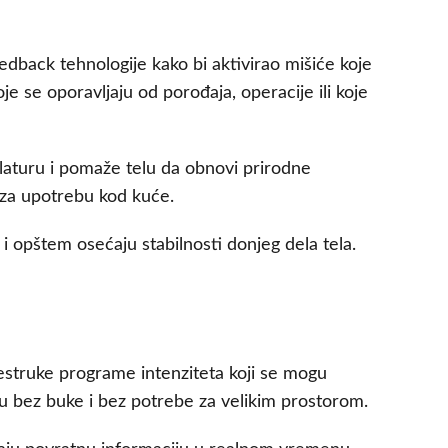
eedback tehnologije kako bi aktivirao mišiće koje
 se oporavljaju od porođaja, operacije ili koje
ulaturu i pomaže telu da obnovi prirodne
a za upotrebu kod kuće.
 opštem osećaju stabilnosti donjeg dela tela.
višestruke programe intenziteta koji se mogu
u bez buke i bez potrebe za velikim prostorom.