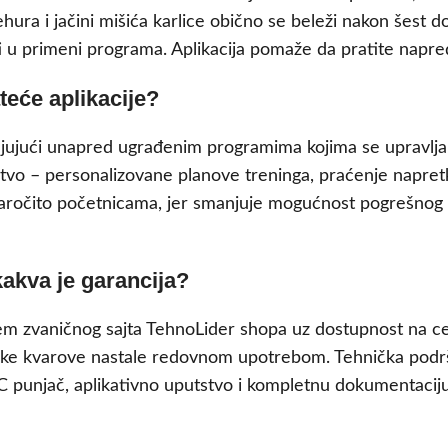
ura i jačini mišića karlice obično se beleži nakon šest d
ti u primeni programa. Aplikacija pomaže da pratite napr
ateće aplikacije?
hvaljujući unapred ugrađenim programima kojima se upravl
tvo – personalizovane planove treninga, praćenje napretka
ročito početnicama, jer smanjuje mogućnost pogrešnog ko
kakva je garancija?
em zvaničnog sajta TehnoLider shopa uz dostupnost na celoj
ičke kvarove nastale redovnom upotrebom. Tehnička podr
C punjač, aplikativno uputstvo i kompletnu dokumentaciju