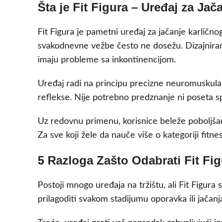
Šta je Fit Figura – Uređaj za Ja
Fit Figura je pametni uređaj za jačanje karlično
svakodnevne vežbe često ne dosežu. Dizajniran j
imaju probleme sa inkontinencijom.
Uređaj radi na principu precizne neuromuskularn
reflekse. Nije potrebno predznanje ni poseta sp
Uz redovnu primenu, korisnice beleže poboljšan
Za sve koji žele da nauče više o kategoriji fit
5 Razloga Zašto Odabrati Fit Fig
Postoji mnogo uređaja na tržištu, ali Fit Figura
prilagoditi svakom stadijumu oporavka ili jača