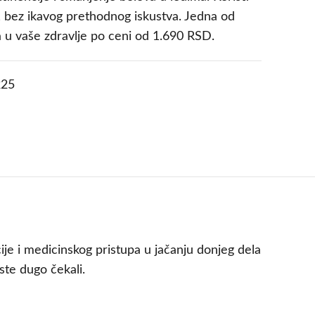
 bez ikavog prethodnog iskustva. Jedna od
ja u vaše zdravlje po ceni od 1.690 RSD.
25
je i medicinskog pristupa u jačanju donjeg dela
ste dugo čekali.