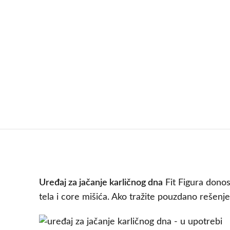
Uređaj za jačanje karličnog dna
Fit Figura donos
tela i core mišića. Ako tražite pouzdano rešenje