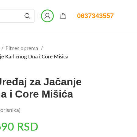
0637343557
Fitnes oprema
nje Karličnog Dna i Core Mišića
Uređaj za Jačanje
a i Core Mišića
orisnika)
690
RSD