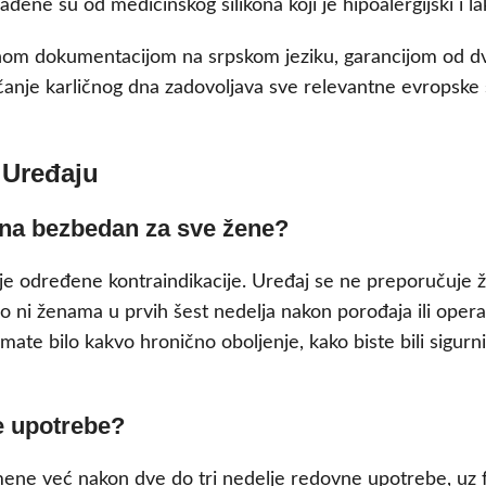
ne su od medicinskog silikona koji je hipoalergijski i lak
etnom dokumentacijom na srpskom jeziku, garancijom od
ačanje karličnog dna zadovoljava sve relevantne evropske 
 Uređaju
 dna bezbedan za sve žene?
toje određene kontraindikacije. Uređaj se ne preporučuj
 ni ženama u prvih šest nedelja nakon porođaja ili opera
mate bilo kakvo hronično oboljenje, kako biste bili sigurn
ne upotrebe?
ene već nakon dve do tri nedelje redovne upotrebe, uz fre