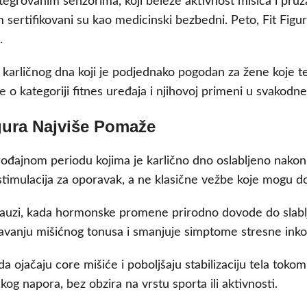
integrovanim senzorima, koji beleže aktivnost mišića i pr
om sertifikovani su kao medicinski bezbedni. Peto, Fit Fig
.
 karličnog dna koji je podjednako pogodan za žene koje t
še
o kategoriji fitnes uređaja i njihovoj primeni u svakodn
gura Najviše Pomaže
ođajnom periodu kojima je karlično dno oslabljeno nakon t
 stimulacija za oporavak, a ne klasične vežbe koje mogu do
uzi, kada hormonske promene prirodno dovode do slablje
vanju mišićnog tonusa i smanjuje simptome stresne inkon
a ojačaju core mišiće i poboljšaju stabilizaciju tela tokom
čkog napora, bez obzira na vrstu sporta ili aktivnosti.