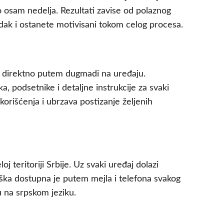
o osam nedelja. Rezultati zavise od polaznog
edak i ostanete motivisani tokom celog procesa.
ja direktno putem dugmadi na uređaju.
, podsetnike i detaljne instrukcije za svaki
rišćenja i ubrzava postizanje željenih
 teritoriji Srbije. Uz svaki uređaj dolazi
ška dostupna je putem mejla i telefona svakog
 na srpskom jeziku.