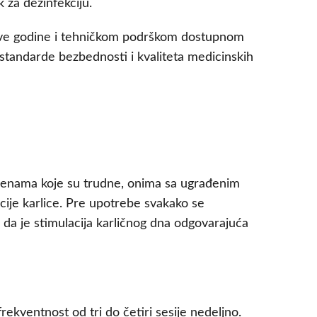
 za dezinfekciju.
 dve godine i tehničkom podrškom dostupnom
standarde bezbednosti i kvaliteta medicinskih
e ženama koje su trudne, onima sa ugrađenim
cije karlice. Pre upotrebe svakako se
i da je stimulacija karličnog dna odgovarajuća
kventnost od tri do četiri sesije nedeljno.