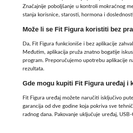
Značajnije poboljšanje u kontroli mokraćnog meh
stanja korisnice, starosti, hormona i doslednos
Može li se Fit Figura koristiti bez pr
Da, Fit Figura funkcioniše i bez aplikacije za
Međutim, aplikacija pruža znatno bogatije iskus
program. Preporučujemo upotrebu aplikacije na
rezultata.
Gde mogu kupiti Fit Figura uređaj i 
Fit Figura uređaj možete naručiti isključivo put
garancija od dve godine koja pokriva sve tehn
radnog dana. Pakovanje uključuje uređaj, USB-