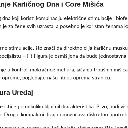
čanje Karličnog Dna i Core Mišića
g dna koji koristi kombinaciju električne stimulacije i biof
e za žene svih uzrasta, a posebno je koristan ženama koje
e stimulacije, što znači da direktno cilja karličnu musk
ecijalistu – Fit Figura je osmišljena da bude jednostavn
je u kontroli mokraćnog mehura, jačanju trbušnih mišića i
nes opreme, pogledajte našu
fitnes oprema
stranicu.
ura Uređaj
 se ističe po nekoliko ključnih karakteristika. Prvo, nudi 
nja. Drugo, kompaktni dizajn omogućava diskretnu upotreb