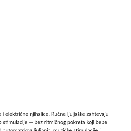
e i električne njihalice. Ručne ljuljaške zahtevaju
tip stimulacije — bez ritmičnog pokreta koji bebe
automatskog ljuljanja, muzičke stimulacije i