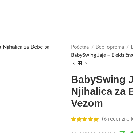
Početna
Bebi oprema
E
BabySwing Jaje – Električn
BabySwing Ja
Njihalica za
Vezom
(
6
recenzije k