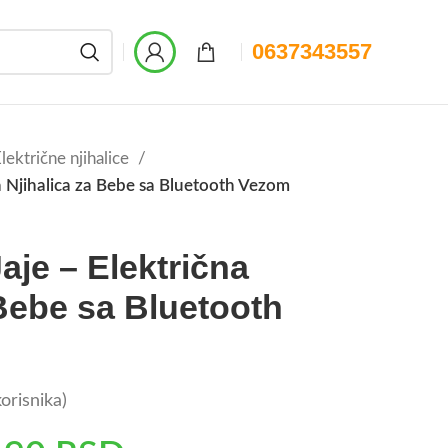
0637343557
lektrične njihalice
a Njihalica za Bebe sa Bluetooth Vezom
je – Električna
 Bebe sa Bluetooth
orisnika)