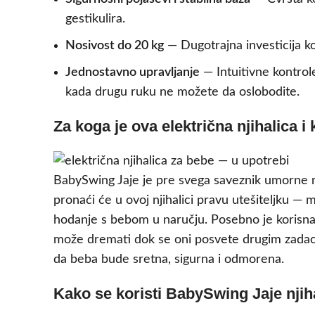
gestikulira.
Nosivost do 20 kg
— Dugotrajna investicija ko
Jednostavno upravljanje
— Intuitivne kontro
kada drugu ruku ne možete da oslobodite.
Za koga je ova električna njihalica i
BabySwing Jaje je pre svega saveznik umorne m
pronaći će u ovoj njihalici pravu utešiteljku — 
hodanje s bebom u naručju. Posebno je korisna 
može dremati dok se oni posvete drugim zadacima
da beba bude sretna, sigurna i odmorena.
Kako se koristi BabySwing Jaje njih