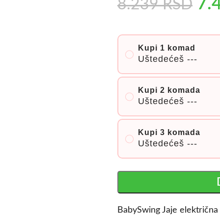
7.
8.239
RSD
Kupi 1 komad
Uštedećeš
---
Kupi 2 komada
Uštedećeš
---
Kupi 3 komada
Uštedećeš
---
BabySwing Jaje električna