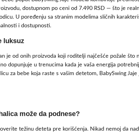
zvodu, dostupnom po ceni od 7.490 RSD — što je realna
odicu. U poređenju sa stranim modelima sličnih karakteris
lnosti i dostupnosti.
e luksuz
 je od onih proizvoda koji roditelji najčešće požale što ni
jajno dopunjuje u trenucima kada je vaša energija potrebni
icu za bebe koja raste s vašim detetom, BabySwing Jaje je
jihalica može da podnese?
proverite težinu deteta pre korišćenja. Nikad nemoj da na