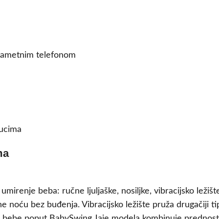
pametnim telefonom
tucima
ma
umirenje beba: ručne ljuljaške, nosiljke, vibracijsko ležišt
ivne noću bez buđenja. Vibracijsko ležište pruža drugačiji 
 za bebe poput BabySwing Jaje modela kombinuje prednosti 