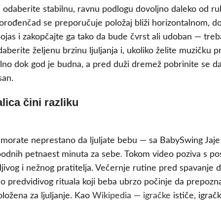
pre odaberite stabilnu, ravnu podlogu dovoljno daleko od r
orođenčad se preporučuje položaj bliži horizontalnom, d
ojas i zakopčajte ga tako da bude čvrst ali udoban — treb
rite željenu brzinu ljuljanja i, ukoliko želite muzičku pra
elno dok god je budna, a pred duži dremež pobrinite se da
san.
ica čini razliku
to morate neprestano da ljuljate bebu — sa BabySwing Jaje 
bodnih petnaest minuta za sebe. Tokom video poziva s posl
ljivog i nežnog pratitelja. Večernje rutine pred spavanje
 predvidivog rituala koji beba ubrzo počinje da prepoznaje
ložena za ljuljanje. Kao
Wikipedia — igračke
ističe, igrač