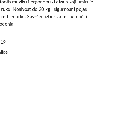
uetooth muziku i ergonomski dizajn koji umiruje
 ruke. Nosivost do 20 kg i sigurnosni pojas
om trenutku. Savršen izbor za mirne noći i
ođenja.
19
alice