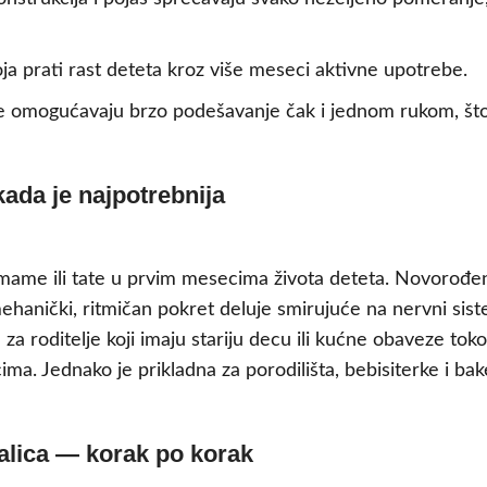
ja prati rast deteta kroz više meseci aktivne upotrebe.
le omogućavaju brzo podešavanje čak i jednom rukom, što
 kada je najpotrebnija
ame ili tate u prvim mesecima života deteta. Novorođen
mehanički, ritmičan pokret deluje smirujuće na nervni sist
za roditelje koji imaju stariju decu ili kućne obaveze to
. Jednako je prikladna za porodilišta, bebisiterke i bake
alica — korak po korak