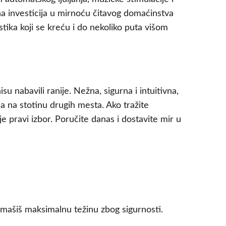
 investicija u mirnoću čitavog domaćinstva
tika koji se kreću i do nekoliko puta višom
su nabavili ranije. Nežna, sigurna i intuitivna,
ja na stotinu drugih mesta. Ako tražite
 pravi izbor. Poručite danas i dostavite mir u
dmašiš maksimalnu težinu zbog sigurnosti.