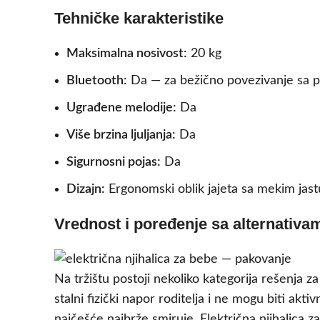
Tehničke karakteristike
Maksimalna nosivost:
20 kg
Bluetooth:
Da — za bežično povezivanje sa 
Ugrađene melodije:
Da
Više brzina ljuljanja:
Da
Sigurnosni pojas:
Da
Dizajn:
Ergonomski oblik jajeta sa mekim jas
Vrednost i poređenje sa alternativa
Na tržištu postoji nekoliko kategorija rešenja za 
stalni fizički napor roditelja i ne mogu biti akt
najčešće najbrže smiruje. Električna njihalica