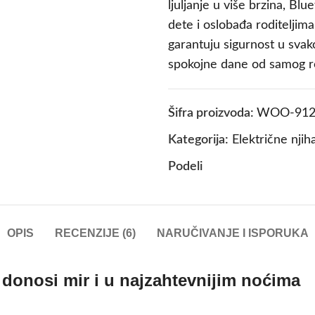
ljuljanje u više brzina, Bl
dete i oslobađa roditeljima
garantuju sigurnost u svak
spokojne dane od samog r
Šifra proizvoda:
WOO-912
Kategorija:
Električne njih
Podeli
OPIS
RECENZIJE (6)
NARUČIVANJE I ISPORUKA
a donosi mir i u najzahtevnijim noćima