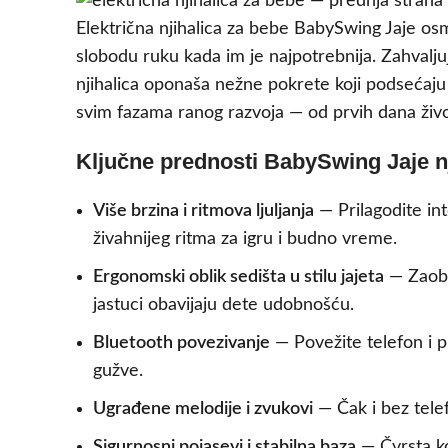
Električna njihalica za bebe BabySwing Jaje osmi
slobodu ruku kada im je najpotrebnija. Zahvalj
njihalica oponaša nežne pokrete koji podsećaju 
svim fazama ranog razvoja — od prvih dana živo
Ključne prednosti BabySwing Jaje nj
Više brzina i ritmova ljuljanja
— Prilagodite in
živahnijeg ritma za igru i budno vreme.
Ergonomski oblik sedišta u stilu jajeta
— Zaobl
jastuci obavijaju dete udobnošću.
Bluetooth povezivanje
— Povežite telefon i p
gužve.
Ugrađene melodije i zvukovi
— Čak i bez telef
Sigurnosni pojasevi i stabilna baza
— Čvrsta ko