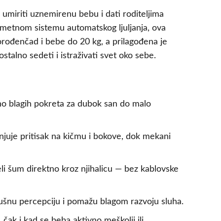
 umiriti uznemirenu bebu i dati roditeljima
ametnom sistemu automatskog ljuljanja, ova
orođenčad i bebe do 20 kg, a prilagođena je
alno sedeti i istraživati svet oko sebe.
no blagih pokreta za dubok san do malo
juje pritisak na kičmu i bokove, dok mekani
eli šum direktno kroz njihalicu — bez kablovske
slušnu percepciju i pomažu blagom razvoju sluha.
čak i kad se beba aktivno meškolji ili