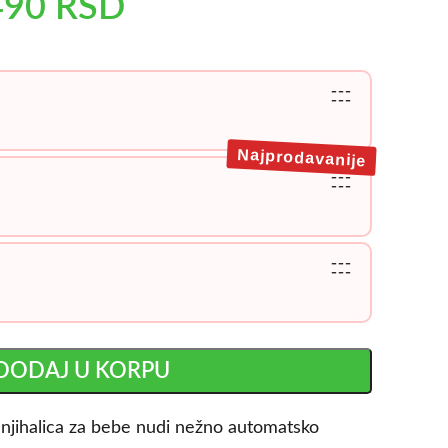
490
RSD
---
---
Najprodavanije
---
---
---
---
DODAJ U KORPU
 njihalica za bebe nudi nežno automatsko