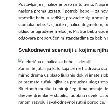
Postavljanje njihalice je brzo i intuitivno. Naj
naslona prema uzrastu i potrebi bebe — za nov
smestite bebu u sedište, provucite sigurnosni p
stomaka bebe. Uključite njihalicu dugmetom, odabe
uključite ugrađene melodije. Pratite bebu vizu
odgovara preporučenim standardima za bebin 
Svakodnevni scenariji u kojima njihal
Zamislite jutarnju kafu koja se ne hladi zato š
mirno drema uz blago ljuljanje dok vi imate slo
pripremate ručak, njihalica preuzima ulogu strp
Bluetooth muzike i umirujućeg ritma postaje deo
dnevne dremke — stabilna, udobna i uvek raspo
ranom razvoju i svakodnevnoj rutini porodice.