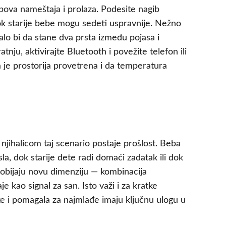
ubova nameštaja i prolaza. Podesite nagib
ok starije bebe mogu sedeti uspravnije. Nežno
alo bi da stane dva prsta između pojasa i
tnju, aktivirajte Bluetooth i povežite telefon ili
 je prostorija provetrena i da temperatura
njihalicom taj scenario postaje prošlost. Beba
a, dok starije dete radi domaći zadatak ili dok
 dobijaju novu dimenziju — kombinacija
 kao signal za san. Isto važi i za kratke
ke i pomagala za najmlađe imaju ključnu ulogu u