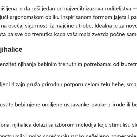
šljena je da reši jedan od najvećih izazova roditeljstva —
ujući ergonomskom obliku inspirisanom formom jajeta i p
na osećaj sigurnosti iz majčine utrobe. Idealna je za nov
ta pa sve do trenutka kada vaša mala zvezda počne samost
ihalice
tenzitet njihanja bebinim trenutnim potrebama: od izuzet
jeni dizajn pruža prirodnu potporu celom telu bebe, sman
ustite bebi njene omiljene uspavanke, zvuke prirode ili b
ona, njihalica dolazi sa izborom melodija koje stimulišu 
nstrukcija i pojas sprečavaju svako neželjeno pomeranje, 