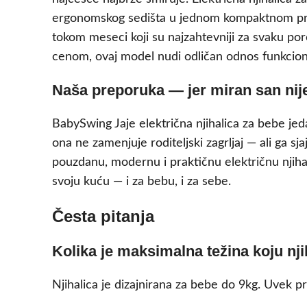
ergonomskog sedišta u jednom kompaktnom proi
tokom meseci koji su najzahtevniji za svaku por
cenom, ovaj model nudi odličan odnos funkciona
Naša preporuka — jer miran san nij
BabySwing Jaje električna njihalica za bebe jedan
ona ne zamenjuje roditeljski zagrljaj — ali ga s
pouzdanu, modernu i praktičnu električnu njihal
svoju kuću — i za bebu, i za sebe.
Česta pitanja
Kolika je maksimalna težina koju n
Njihalica je dizajnirana za bebe do 9kg. Uvek 