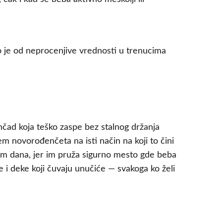
 je od neprocenjive vrednosti u trenucima
čad koja teško zaspe bez stalnog držanja
em novorođenčeta na isti način na koji to čini
kom dana, jer im pruža sigurno mesto gde beba
 i deke koji čuvaju unučiće — svakoga ko želi