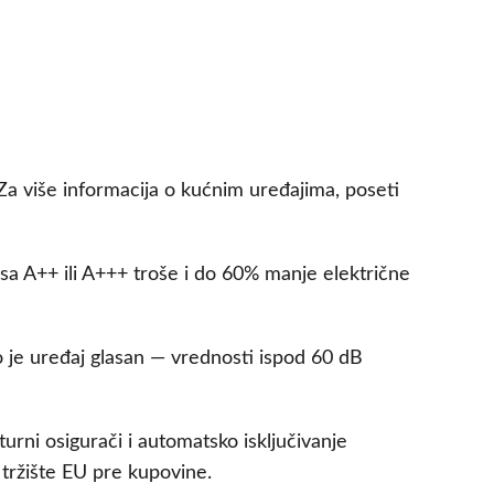
 Za više informacija o kućnim uređajima, poseti
 sa A++ ili A+++ troše i do 60% manje električne
ko je uređaj glasan — vrednosti ispod 60 dB
turni osigurači i automatsko isključivanje
 tržište EU pre kupovine.