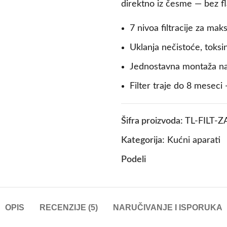
direktno iz česme — bez fl
7 nivoa filtracije za ma
Uklanja nečistoće, toksin
Jednostavna montaža na 
Filter traje do 8 mesec
Šifra proizvoda:
TL-FILT-Z
Kategorija:
Kućni aparati
Podeli
OPIS
RECENZIJE (5)
NARUČIVANJE I ISPORUKA