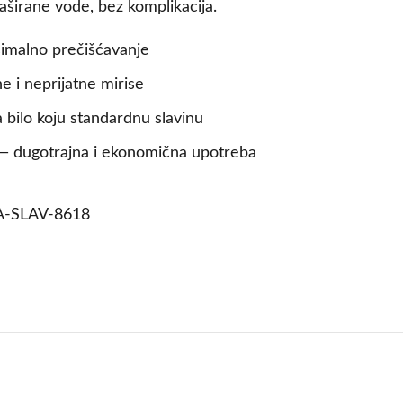
aširane vode, bez komplikacija.
ksimalno prečišćavanje
e i neprijatne mirise
bilo koju standardnu slavinu
i — dugotrajna i ekonomična upotreba
A-SLAV-8618