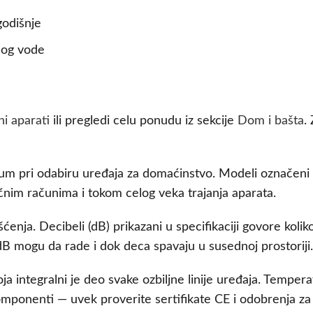
godišnje
nog vode
ni aparati
ili pregledi celu ponudu iz sekcije
Dom i bašta
.
ijum pri odabiru uređaja za domaćinstvo. Modeli označeni
čnim računima i tokom celog veka trajanja aparata.
enja. Decibeli (dB) prikazani u specifikaciji govore koli
B mogu da rade i dok deca spavaju u susednoj prostoriji.
a integralni je deo svake ozbiljne linije uređaja. Tempera
omponenti — uvek proverite sertifikate CE i odobrenja za