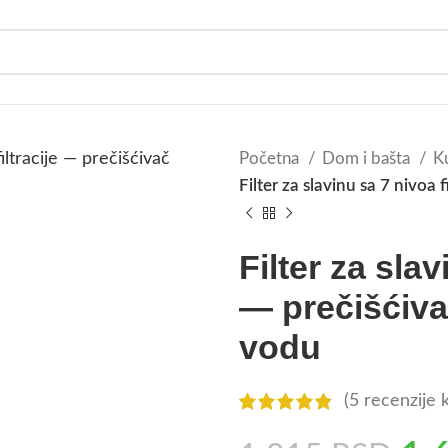
Početna
Dom i bašta
K
Filter za slavinu sa 7 nivoa 
Filter za slav
— prečišćiva
vodu
(
5
recenzije k