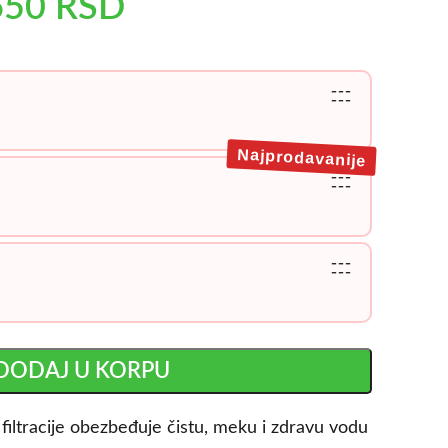
650
RSD
---
---
Najprodavanije
---
---
---
---
DODAJ U KORPU
a filtracije obezbeđuje čistu, meku i zdravu vodu