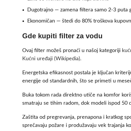
Dugotrajno — zamena filtera samo 2-3 puta 
Ekonomičan — štedi do 80% troškova kupov
Gde kupiti filter za vodu
Ovaj filter možeš pronaći u našoj kategoriji
kuć
Kućni uređaji (Wikipedia)
.
Energetska efikasnost postala je ključan kriter
energije od standardnih, što se primeti u mese
Buka tokom rada direktno utiče na komfor korišć
smatraju se tihim radom, dok modeli ispod 50 d
Zaštita od pregrevanja, prenapona i kratkog spoj
sprečavaju požare i produžavaju vek trajanja k