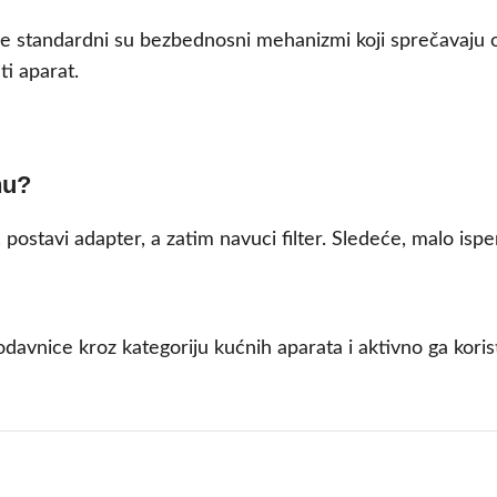
je standardni su bezbednosni mehanizmi koji sprečavaju o
ti aparat.
nu?
 postavi adapter, a zatim navuci filter. Sledeće, malo ispe
odavnice kroz kategoriju kućnih aparata i aktivno ga koris