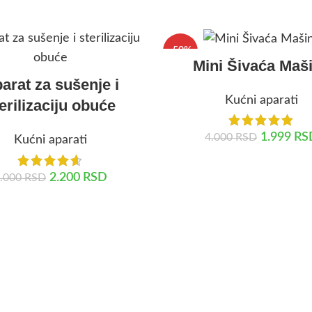
-50%
Mini Šivaća Maš
arat za sušenje i
Kućni aparati
erilizaciju obuće
1.999
RS
4.000
RSD
Kućni aparati
DODAJ U KORPU
2.200
RSD
.000
RSD
DODAJ U KORPU