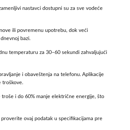
 zamenljivi nastavci dostupni su za sve vodeće
tanove ili povremenu upotrebu, dok veći
 dnevnoj bazi.
adnu temperaturu za 30–60 sekundi zahvaljujući
vljanje i obaveštenja na telefonu. Aplikacije
e troškove.
 troše i do 60% manje električne energije, što
proverite ovaj podatak u specifikacijama pre