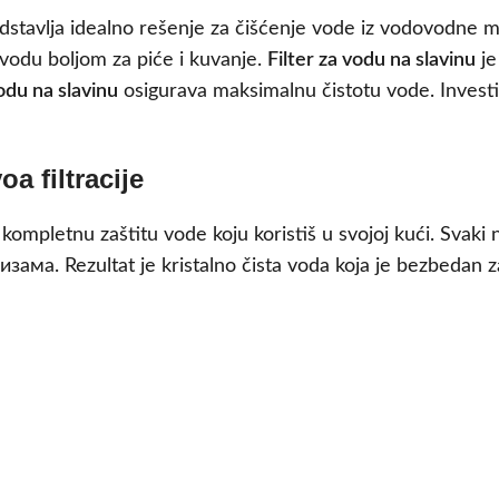
redstavlja idealno rešenje za čišćenje vode iz vodovodne 
i vodu boljom za piće i kuvanje.
Filter za vodu na slavinu
je
vodu na slavinu
osigurava maksimalnu čistotu vode. Investi
a filtracije
kompletnu zaštitu vode koju koristiš u svojoj kući. Svaki n
изама. Rezultat je kristalno čista voda koja je bezbedan