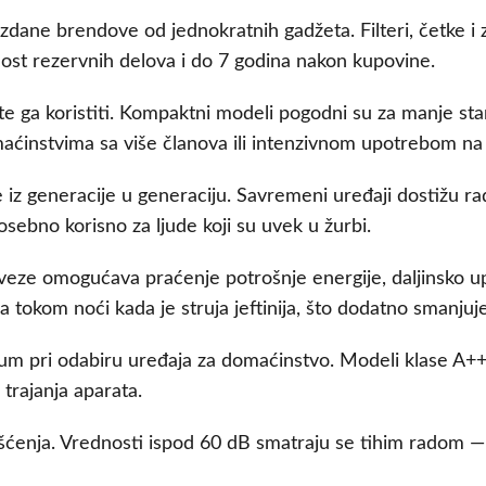
uzdane brendove od jednokratnih gadžeta. Filteri, četke i
ost rezervnih delova i do 7 godina nakon kupovine.
ete ga koristiti. Kompaktni modeli pogodni su za manje s
aćinstvima sa više članova ili intenzivnom upotrebom na
 iz generacije u generaciju. Savremeni uređaji dostižu r
osebno korisno za ljude koji su uvek u žurbi.
eze omogućava praćenje potrošnje energije, daljinsko upra
 tokom noći kada je struja jeftinija, što dodatno smanjuj
ijum pri odabiru uređaja za domaćinstvo. Modeli klase A++
trajanja aparata.
šćenja. Vrednosti ispod 60 dB smatraju se tihim radom — 