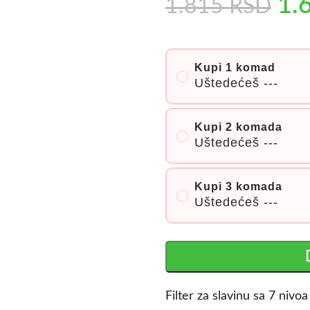
1.
1.815
RSD
Kupi 1 komad
Uštedećeš
---
Kupi 2 komada
Uštedećeš
---
Kupi 3 komada
Uštedećeš
---
Filter za slavinu sa 7 nivo