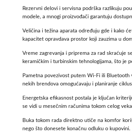
Rezervni delovi i servisna podrška razlikuju po
modele, a mnogi proizvođači garantuju dostupn
Veličina i težina aparata određuju gde i kako ć
kapacitet opravdava prostor koji zauzima u dom
Vreme zagrevanja i priprema za rad skraćuje se
keramičkim i turbinskim tehnologijama, što je p
Pametna povezivost putem Wi-Fi ili Bluetooth v
nekih brendova omogućavaju i planiranje ciklusa
Energetska efikasnost postala je ključan kriter
se vidi u mesečnim računima tokom celog veka 
Buka tokom rada direktno utiče na komfor kori
nego što donesete konačnu odluku o kupovini.