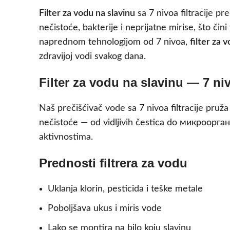
Filter za vodu na slavinu
sa 7 nivoa filtracije p
nečistoće, bakterije i neprijatne mirise, što čin
naprednom tehnologijom od 7 nivoa,
filter za 
zdravijoj vodi svakog dana.
Filter za vodu na slavinu — 7 nivo
Naš prečišćivač vode sa 7 nivoa filtracije pruža 
nečistoće — od vidljivih čestica do микроорган
aktivnostima.
Prednosti filtrera za vodu
Uklanja klorin, pesticida i teške metale
Poboljšava ukus i miris vode
Lako se montira na bilo koju slavinu