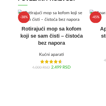
-38%
-45%
Rotirajući mop sa kofom
Ap
koji se sam čisti – čistoća
st
bez napora
Kućni aparati
4
2.499
RSD
4.000
RSD
DODAJ U KORPU