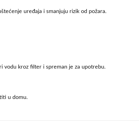
štećenje uređaja i smanjuju rizik od požara.
ri vodu kroz filter i spreman je za upotrebu.
titi u domu.