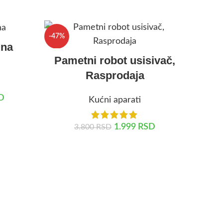
-47%
ina
Pametni robot usisivač,
Rasprodaja
D
Kućni aparati
1.999
RSD
3.800
RSD
DODAJ U KORPU
Podm
osta