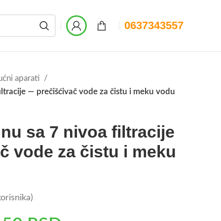
0637343557
ućni aparati
filtracije — prečišćivač vode za čistu i meku vodu
inu sa 7 nivoa filtracije
č vode za čistu i meku
orisnika)