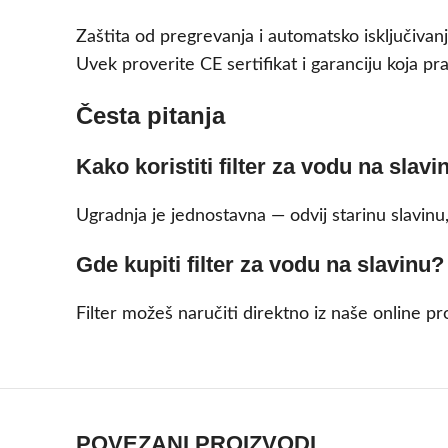
Zaštita od pregrevanja i automatsko isključivan
Uvek proverite CE sertifikat i garanciju koja pra
Česta pitanja
Kako koristiti filter za vodu na slavi
Ugradnja je jednostavna — odvij starinu slavinu,
Gde kupiti filter za vodu na slavinu?
Filter možeš naručiti direktno iz naše online pr
POVEZANI PROIZVODI