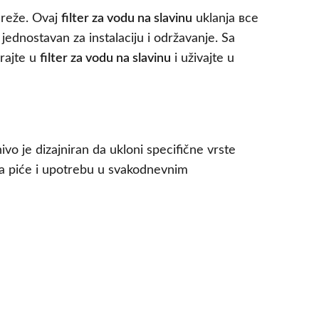
mreže. Ovaj
filter za vodu na slavinu
uklanja все
 jednostavan za instalaciju i održavanje. Sa
rajte u
filter za vodu na slavinu
i uživajte u
ivo je dizajniran da ukloni specifične vrste
 za piće i upotrebu u svakodnevnim