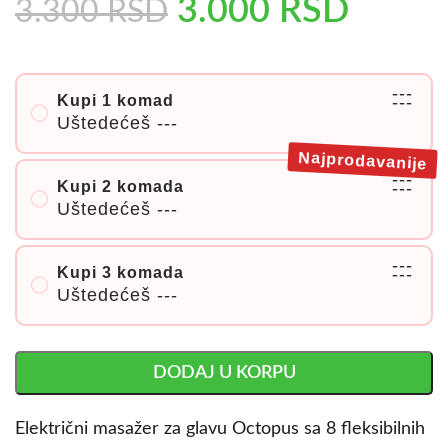
3.000
RSD
3.300
RSD
---
Kupi 1 komad
---
Uštedećeš
---
Najprodavanije
---
Kupi 2 komada
---
Uštedećeš
---
---
Kupi 3 komada
---
Uštedećeš
---
DODAJ U KORPU
Električni masažer za glavu Octopus sa 8 fleksibilnih