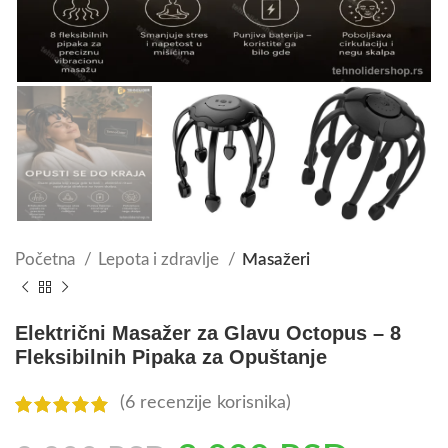
Početna
Lepota i zdravlje
Masažeri
Električni Masažer za Glavu Octopus – 8
Fleksibilnih Pipaka za Opuštanje
(
6
recenzije korisnika)