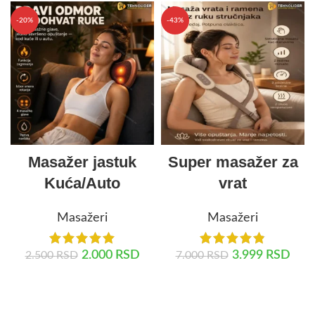
-20%
-43%
Masažer jastuk
Super masažer za
Kuća/Auto
vrat
Masažeri
Masažeri
2.000
RSD
3.999
RSD
2.500
RSD
7.000
RSD
DODAJ U KORPU
DODAJ U KORPU