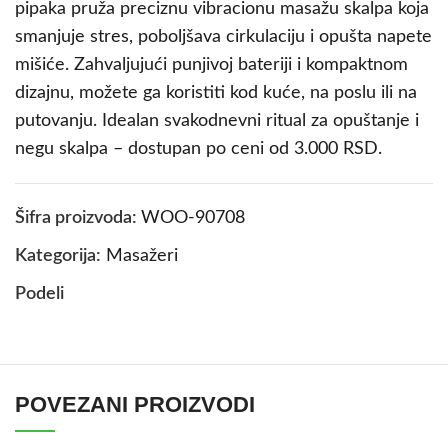
pipaka pruža preciznu vibracionu masažu skalpa koja
smanjuje stres, poboljšava cirkulaciju i opušta napete
mišiće. Zahvaljujući punjivoj bateriji i kompaktnom
dizajnu, možete ga koristiti kod kuće, na poslu ili na
putovanju. Idealan svakodnevni ritual za opuštanje i
negu skalpa – dostupan po ceni od 3.000 RSD.
Šifra proizvoda:
WOO-90708
Kategorija:
Masažeri
Podeli
POVEZANI PROIZVODI