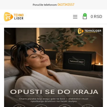
Poručite telefonom
0637343557
0
0
RSD