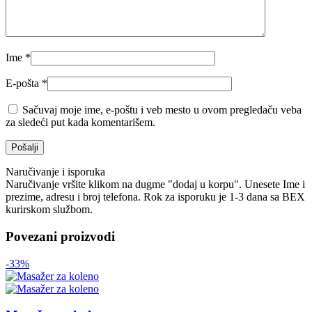
Ime
*
E-pošta
*
Sačuvaj moje ime, e-poštu i veb mesto u ovom pregledaču veba
za sledeći put kada komentarišem.
Naručivanje i isporuka
Naručivanje vršite klikom na dugme "dodaj u korpu". Unesete Ime i
prezime, adresu i broj telefona. Rok za isporuku je 1-3 dana sa BEX
kurirskom službom.
Povezani proizvodi
-33%