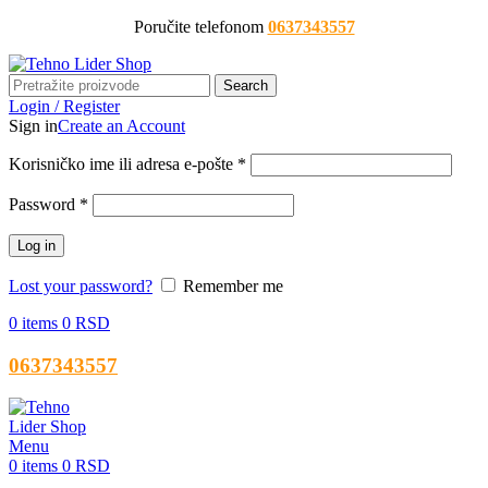
Poručite telefonom
0637343557
Search
Login / Register
Sign in
Create an Account
Korisničko ime ili adresa e-pošte
*
Password
*
Log in
Lost your password?
Remember me
0
items
0
RSD
0637343557
Menu
0
items
0
RSD