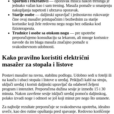
Sportisti i rekreativci
— oporavak mišića nakon treninga je
jednako važan kao i sam trening. Masaža pomaže u smanjenju
nakupljanja napetosti i ubrzava oporavak.
Starije osobe
— daljinski upravljač i jednostavno rukovanje
čine ovaj masažer pristupačnim i bezbednim za starije
korisnike koji žele redovnu negu nogu bez odlaska kod
fizioterapeuta.
Trudnice i osobe sa otokom nogu
— pre upotrebe
preporučujemo konsultaciju sa lekarom, ali mnoge korisnice
navode da im blaga masaža značajno pomaže u
svakodnevnom udobnosti.
Kako pravilno koristiti električni
masažer za stopala i listove
Postavi masažer na ravnu, stabilnu podlogu. Udobno sedi u fotelji ili
na kauču i ubaci stopala i listove u uređaj. Priključi kabl na struju,
uključi uređaj i koristi daljinski upravljač da odabereš željeni
program i intenzitet. Preporučena dužina sesije je između 15 i 30
minuta. Nakon završene sesije isključi uređaj pomoću daljinskog,
polako izvadi noge i odmori se još koji minut pre nego što ustanete.
Za najbolje rezultate preporučuje se svakodnevna upotreba, idealno
uveče, kao deo rutine opuštanja pred spavanje. Redovno korišćenje