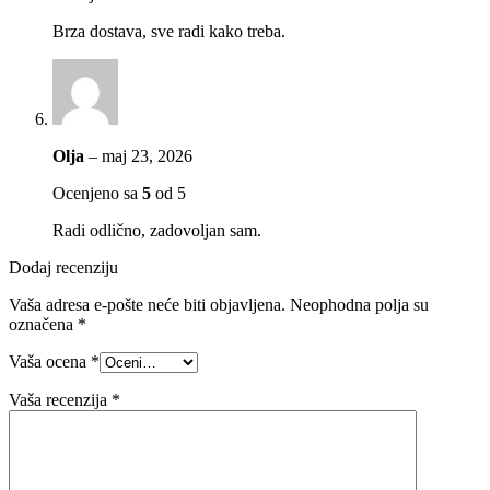
Brza dostava, sve radi kako treba.
Olja
–
maj 23, 2026
Ocenjeno sa
5
od 5
Radi odlično, zadovoljan sam.
Dodaj recenziju
Vaša adresa e-pošte neće biti objavljena.
Neophodna polja su
označena
*
Vaša ocena
*
Vaša recenzija
*