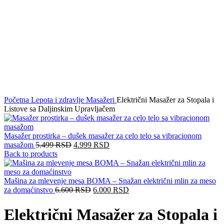
Početna
Lepota i zdravlje
Masažeri
Električni Masažer za Stopala i
Listove sa Daljinskim Upravljačem
Masažer prostirka – dušek masažer za celo telo sa vibracionom
masažom
5.499
RSD
4.999
RSD
Back to products
Mašina za mlevenje mesa BOMA – Snažan električni mlin za meso
za domaćinstvo
6.600
RSD
6.000
RSD
Električni Masažer za Stopala i