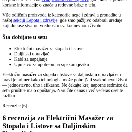
korisne informacije o značaju redovne brige o telu.
Više odličnih proizvoda iz kategorije nege i zdravlja pronađite u
našoj
sekciji Lepota i zdravlje
, gde smo pažljivo odabrali uređaje
koji donose stvarnu vrednost u svakodnevnom životu.
Šta dobijate u setu
Električni masažer za stopala i listove
Daljinski upravljač
Kabl za napajanje
Uputstvo za upotrebu na srpskom jeziku
Električni masažer za stopala i listove sa daljinskim upravljačem
pravi je primer kako tehnologija može poboljšati svakodnevni život
— jednostavno, tiho i efikasno. Ne čekajte kraj naporne sedmice da
sebi priuštite malo opuštanja. Naručite danas i već večeras osetite
razliku.
Recenzije (6)
6 recenzija za
Električni Masažer za
Stopala i Listove sa Daljinskim