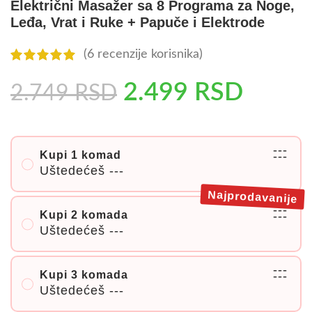
Električni Masažer sa 8 Programa za Noge,
Leđa, Vrat i Ruke + Papuče i Elektrode
(
6
recenzije korisnika)
2.499
RSD
2.749
RSD
---
Kupi 1 komad
---
Uštedećeš
---
Najprodavanije
---
Kupi 2 komada
---
Uštedećeš
---
---
Kupi 3 komada
---
Uštedećeš
---