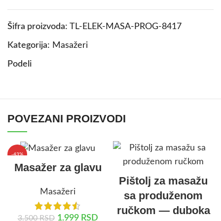
Šifra proizvoda:
TL-ELEK-MASA-PROG-8417
Kategorija:
Masažeri
Podeli
POVEZANI PROIZVODI
-43%
Masažer za glavu
Pištolj za masažu
Masažeri
sa produženom
ručkom — duboka
1.999
RSD
3.500
RSD