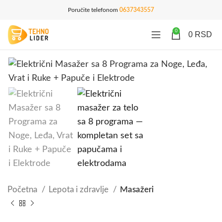
Poručite telefonom
0637343557
0
0
RSD
Početna
Lepota i zdravlje
Masažeri