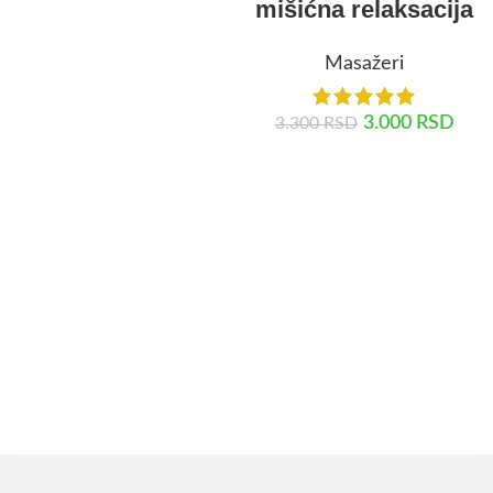
mišićna relaksacija
DODAJ U KORPU
Masažeri
3.000
RSD
3.300
RSD
DODAJ U KORPU