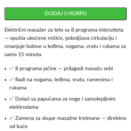
DODAJ U KORPU
Električni masažer za telo sa 8 programa intenziteta
— opušta ukočene mišiće, poboljšava cirkulaciju i
smanjuje bolove u leđima, nogama, vratu i rukama za
samo 15 minuta.
✅ 8 programa jačine — prilagodi masažu sebi
✅ Radi na nogama, leđima, vratu, ramenima i
rukama
✅ Dolazi sa papučama za noge i samolepljivim
elektrodama
✅ Zamena za skupe masažne tretmane — direktno
od kuće