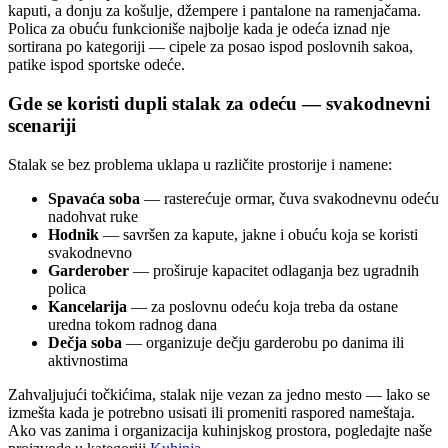
kaputi, a donju za košulje, džempere i pantalone na ramenjačama.
Polica za obuću funkcioniše najbolje kada je odeća iznad nje
sortirana po kategoriji — cipele za posao ispod poslovnih sakoa,
patike ispod sportske odeće.
Gde se koristi dupli stalak za odeću — svakodnevni
scenariji
Stalak se bez problema uklapa u različite prostorije i namene:
Spavaća soba
— rasterećuje ormar, čuva svakodnevnu odeću
nadohvat ruke
Hodnik
— savršen za kapute, jakne i obuću koja se koristi
svakodnevno
Garderober
— proširuje kapacitet odlaganja bez ugradnih
polica
Kancelarija
— za poslovnu odeću koja treba da ostane
uredna tokom radnog dana
Dečja soba
— organizuje dečju garderobu po danima ili
aktivnostima
Zahvaljujući točkićima, stalak nije vezan za jedno mesto — lako se
izmešta kada je potrebno usisati ili promeniti raspored nameštaja.
Ako vas zanima i organizacija kuhinjskog prostora, pogledajte naše