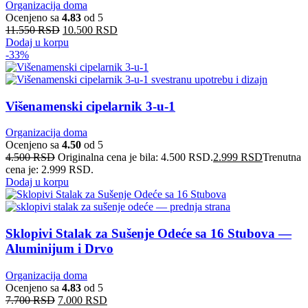
Organizacija doma
Ocenjeno sa
4.83
od 5
11.550
RSD
10.500
RSD
Dodaj u korpu
-33%
Višenamenski cipelarnik 3-u-1
Organizacija doma
Ocenjeno sa
4.50
od 5
4.500
RSD
Originalna cena je bila: 4.500 RSD.
2.999
RSD
Trenutna
cena je: 2.999 RSD.
Dodaj u korpu
Sklopivi Stalak za Sušenje Odeće sa 16 Stubova —
Aluminijum i Drvo
Organizacija doma
Ocenjeno sa
4.83
od 5
7.700
RSD
7.000
RSD