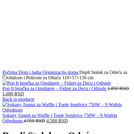
Click to enlarge
Početna
Dom i bašta
Organizacija doma
Dupli Stalak za Odeću sa
Čivilukom i Policom za Obuću 110×57×150 cm
Pop It Igračka za Opuštanje – Fidzet za Decu i Odrasle
1.859
RSD
1.690
RSD
Back to products
Sokany Aparat za Waffle i Tople Sendvice 750W – 9 Wafela
Odjednom
4.950
RSD
4.500
RSD