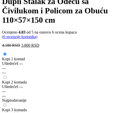
Dupli Stalak za Odeću sa
Čivilukom i Policom za Obuću
110×57×150 cm
Ocenjeno
4.83
od 5 na osnovu
6
ocena kupaca
(
6
recenzije korisnika)
4.180
RSD
3.800
RSD
Kupi 1 komad
Uštedećeš
---
---
---
Kupi 2 komada
Uštedećeš
---
---
---
Najprodavanije
Kupi 3 komada