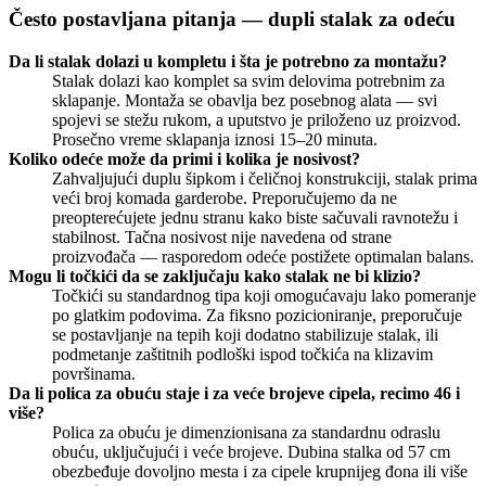
Često postavljana pitanja — dupli stalak za odeću
Da li stalak dolazi u kompletu i šta je potrebno za montažu?
Stalak dolazi kao komplet sa svim delovima potrebnim za
sklapanje. Montaža se obavlja bez posebnog alata — svi
spojevi se stežu rukom, a uputstvo je priloženo uz proizvod.
Prosečno vreme sklapanja iznosi 15–20 minuta.
Koliko odeće može da primi i kolika je nosivost?
Zahvaljujući duplu šipkom i čeličnoj konstrukciji, stalak prima
veći broj komada garderobe. Preporučujemo da ne
preopterećujete jednu stranu kako biste sačuvali ravnotežu i
stabilnost. Tačna nosivost nije navedena od strane
proizvođača — rasporedom odeće postižete optimalan balans.
Mogu li točkići da se zaključaju kako stalak ne bi klizio?
Točkići su standardnog tipa koji omogućavaju lako pomeranje
po glatkim podovima. Za fiksno pozicioniranje, preporučuje
se postavljanje na tepih koji dodatno stabilizuje stalak, ili
podmetanje zaštitnih podloški ispod točkića na klizavim
površinama.
Da li polica za obuću staje i za veće brojeve cipela, recimo 46 i
više?
Polica za obuću je dimenzionisana za standardnu odraslu
obuću, uključujući i veće brojeve. Dubina stalka od 57 cm
obezbeđuje dovoljno mesta i za cipele krupnijeg đona ili više