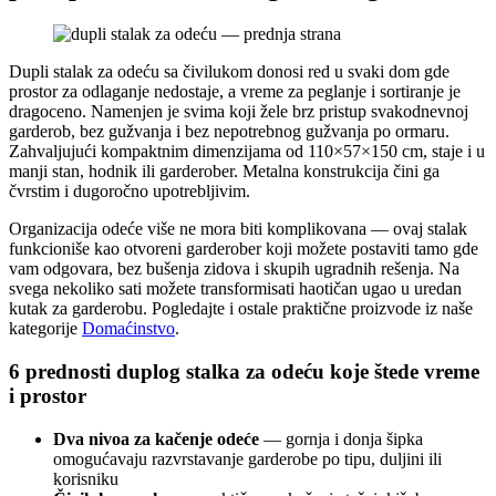
Dupli stalak za odeću sa čivilukom donosi red u svaki dom gde
prostor za odlaganje nedostaje, a vreme za peglanje i sortiranje je
dragoceno. Namenjen je svima koji žele brz pristup svakodnevnoj
garderob, bez gužvanja i bez nepotrebnog gužvanja po ormaru.
Zahvaljujući kompaktnim dimenzijama od 110×57×150 cm, staje i u
manji stan, hodnik ili garderober. Metalna konstrukcija čini ga
čvrstim i dugoročno upotrebljivim.
Organizacija odeće više ne mora biti komplikovana — ovaj stalak
funkcioniše kao otvoreni garderober koji možete postaviti tamo gde
vam odgovara, bez bušenja zidova i skupih ugradnih rešenja. Na
svega nekoliko sati možete transformisati haotičan ugao u uredan
kutak za garderobu. Pogledajte i ostale praktične proizvode iz naše
kategorije
Domaćinstvo
.
6 prednosti duplog stalka za odeću koje štede vreme
i prostor
Dva nivoa za kačenje odeće
— gornja i donja šipka
omogućavaju razvrstavanje garderobe po tipu, duljini ili
korisniku