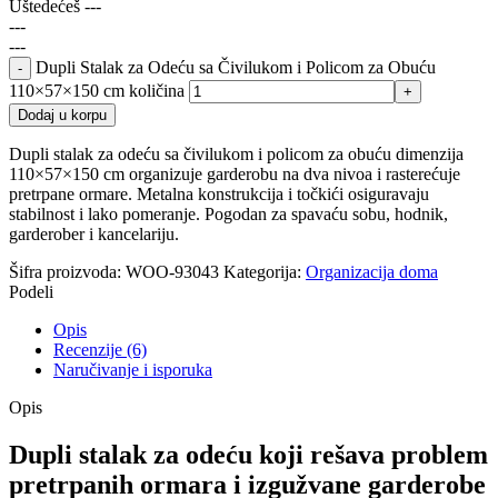
Uštedećeš
---
---
---
Dupli Stalak za Odeću sa Čivilukom i Policom za Obuću
110×57×150 cm količina
Dodaj u korpu
Dupli stalak za odeću sa čivilukom i policom za obuću dimenzija
110×57×150 cm organizuje garderobu na dva nivoa i rasterećuje
pretrpane ormare. Metalna konstrukcija i točkići osiguravaju
stabilnost i lako pomeranje. Pogodan za spavaću sobu, hodnik,
garderober i kancelariju.
Šifra proizvoda:
WOO-93043
Kategorija:
Organizacija doma
Podeli
Opis
Recenzije (6)
Naručivanje i isporuka
Opis
Dupli stalak za odeću koji rešava problem
pretrpanih ormara i izgužvane garderobe