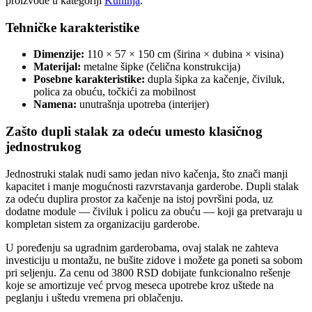
proizvode u kategoriji
Kuhinja
.
Tehničke karakteristike
Dimenzije:
110 × 57 × 150 cm (širina × dubina × visina)
Materijal:
metalne šipke (čelična konstrukcija)
Posebne karakteristike:
dupla šipka za kačenje, čiviluk,
polica za obuću, točkići za mobilnost
Namena:
unutrašnja upotreba (interijer)
Zašto dupli stalak za odeću umesto klasičnog
jednostrukog
Jednostruki stalak nudi samo jedan nivo kačenja, što znači manji
kapacitet i manje mogućnosti razvrstavanja garderobe. Dupli stalak
za odeću duplira prostor za kačenje na istoj površini poda, uz
dodatne module — čiviluk i policu za obuću — koji ga pretvaraju u
kompletan sistem za organizaciju garderobe.
U poređenju sa ugradnim garderobama, ovaj stalak ne zahteva
investiciju u montažu, ne bušite zidove i možete ga poneti sa sobom
pri seljenju. Za cenu od 3800 RSD dobijate funkcionalno rešenje
koje se amortizuje već prvog meseca upotrebe kroz uštede na
peglanju i uštedu vremena pri oblačenju.