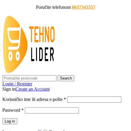
Poručite telefonom
0637343557
Search
Login / Register
Sign in
Create an Account
Korisničko ime ili adresa e-pošte
*
Password
*
Log in