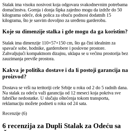
Stalak ima visoku nosivost koja odgovara svakodnevnim potrebama
domaćinstva. Gornja i donja šipka zajedno mogu da izdrže do 50
kilograma odeće, dok polica za obuću podnosi dodatnih 15
kilograma, što je sasvim dovoljno za uređenu garderobu.
Koje su dimenzije stalka i gde mogu da ga koristim?
Stalak ima dimenzije 110×57×150 cm, što ga čini idealnim za
spavaće sobe, hodnike, garderobere i poslovne prostore.
Zahvaljujući kompaktnom dizajnu, uklapa se u većinu prostorija bez
zauzimanja previše prostora.
Kakva je politika dostave i da li postoji garancija na
proizvod?
Dostava se vrši na teritoriji cele Srbije u roku od 2 do 5 radnih dana.
Na stalak za odeću važi garancija od 12 meseci koja pokriva sve
fabričke nedostatke. U slučaju oštećenja tokom transporta,
reklamaciju možete podneti u roku od 24 sata.
Recenzije (6)
6 recenzija za
Dupli Stalak za Odeću sa