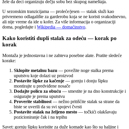
žele da deci organizuju dečju sobu bez skupog nameštaja.
U sezonskim tranzicijama — proleće/jesen — stalak služi kao
privremeno odlagalište za garderobu koja se ne koristi svakodnevno,
ali nije vreme da ide u kofer. Za više informacija o organizaciji
doma, pogledajte i
Wikipedia — domaćinstvo
.
Kako koristiti dupli stalak za odeću — korak po
korak
Montaža je jednostavna i ne zahteva posebne alate. Pratite sledeće
korake:
Sklopite metalnu bazu
— povežite noge stalka prema
uputstvu koje dolazi uz proizvod
Postavite šipke za kačenje
— gornju i donju šipku
montirajte u predviđene nosače
Dodajte policu za obuću
— smestite je na dno konstrukcije i
osigurajte je prema uputstvu
Proverite stabilnost
— nežno pritišćite stalak sa strane da
biste se uverili da su svi spojevi čvrsti
Postavite stalak na željeno mesto
— točkići olakšavaju
pozicioniranje čak i na tepihu
Savet: gornju šipku koristite za duže komade kao što su haljine i