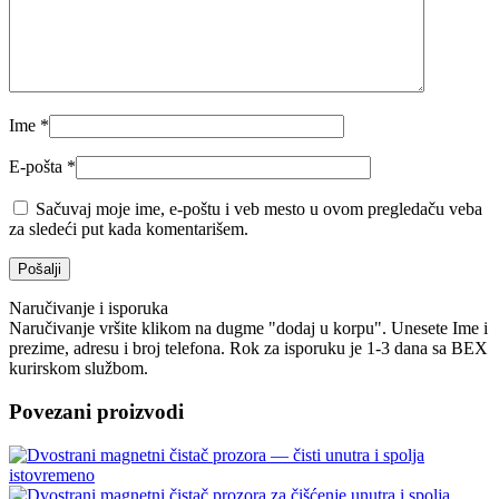
Ime
*
E-pošta
*
Sačuvaj moje ime, e-poštu i veb mesto u ovom pregledaču veba
za sledeći put kada komentarišem.
Naručivanje i isporuka
Naručivanje vršite klikom na dugme "dodaj u korpu". Unesete Ime i
prezime, adresu i broj telefona. Rok za isporuku je 1-3 dana sa BEX
kurirskom službom.
Povezani proizvodi