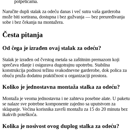
potpeticama.
Naručite dupli stalak za odeću danas i već sutra vaša garderoba
može biti sortirana, dostupna i bez gužvanja — bez preuređivanja
sobe i bez čekanja na montažera.
Česta pitanja
Od čega je izrađen ovaj stalak za odeću?
Stalak je izrađen od čvrstog metala sa zaštitnim premazom koji
sprečava rđanje i osigurava dugotrajnu upotrebu. Stabilna
konstrukcija podnosi težinu svakodnevne garderobe, dok polica za
obuću pruža dodatnu praktičnost u organizaciji prostora.
Koliko je jednostavna montaža stalka za odeću?
Montaža je veoma jednostavna i ne zahteva posebne alate. U paketu
se nalaze sve potrebne komponente zajedno sa uputstvom za
sklapanje. Većina korisnika završi montažu za 15 do 20 minuta bez
ikakvih poteškoća.
Kolika je nosivost ovog duplog stalka za odeću?