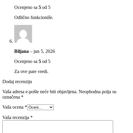
Ocenjeno sa
5
od 5
Odlično funkcioniše.
Biljana
–
jun 5, 2026
Ocenjeno sa
5
od 5
Za ove pare vredi.
Dodaj recenziju
Vaša adresa e-pošte neće biti objavljena.
Neophodna polja su
označena
*
Vaša ocena
*
Vaša recenzija
*