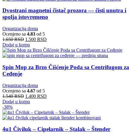
Dvostrani magnetni čistač prozora — čisti unutra i
spolja istovremeno
Organizacija doma
Ocenjeno sa
4.83
od 5
1.650
RSD
1.500
RSD
Dodaj u korpu
Spin Mop za Brzo Čišćenje Poda sa Centrifugom za
Ceđenje
Organizacija doma
Ocenjeno sa
4.67
od 5
1.540
RSD
1.400
RSD
Dodaj u korpu
-38%
4u1 Čiviluk – Cipelarnik – Stalak – Štender