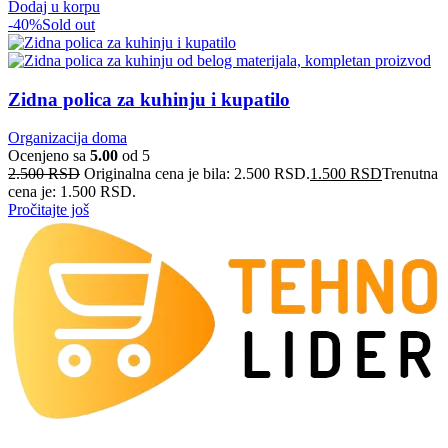
Dodaj u korpu
-40%
Sold out
Zidna polica za kuhinju i kupatilo
Organizacija doma
Ocenjeno sa
5.00
od 5
2.500
RSD
Originalna cena je bila: 2.500 RSD.
1.500
RSD
Trenutna
cena je: 1.500 RSD.
Pročitajte još