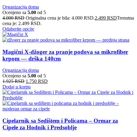
Organizacija doma
Ocenjeno sa
5.00
od 5
4.000
RSD
Originalna cena je bila: 4.000 RSD.
2.499
RSD
Trenutna
cena je: 2.499 RSD.
Odaberite opcije
Magični X-džoger za pranje podova sa mikrofiber
krpom — drška 140cm
Organizacija doma
Ocenjeno sa
5.00
od 5
1.925
RSD
1.750
RSD
Dodaj u korpu
Cipelarnik sa Sedištem i Policama – Ormar za
Cipele za Hodnik i Predsoblje