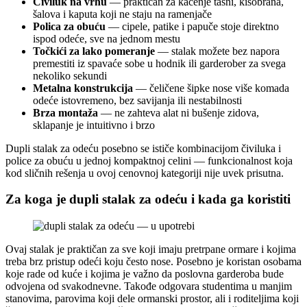
Čiviluk na vrhu
— praktičan za kačenje tašni, kišobrana,
šalova i kaputa koji ne staju na ramenjače
Polica za obuću
— cipele, patike i papuče stoje direktno
ispod odeće, sve na jednom mestu
Točkići za lako pomeranje
— stalak možete bez napora
premestiti iz spavaće sobe u hodnik ili garderober za svega
nekoliko sekundi
Metalna konstrukcija
— čeličene šipke nose više komada
odeće istovremeno, bez savijanja ili nestabilnosti
Brza montaža
— ne zahteva alat ni bušenje zidova,
sklapanje je intuitivno i brzo
Dupli stalak za odeću posebno se ističe kombinacijom čiviluka i
police za obuću u jednoj kompaktnoj celini — funkcionalnost koja
kod sličnih rešenja u ovoj cenovnoj kategoriji nije uvek prisutna.
Za koga je dupli stalak za odeću i kada ga koristiti
Ovaj stalak je praktičan za sve koji imaju pretrpane ormare i kojima
treba brz pristup odeći koju često nose. Posebno je koristan osobama
koje rade od kuće i kojima je važno da poslovna garderoba bude
odvojena od svakodnevne. Takođe odgovara studentima u manjim
stanovima, parovima koji dele ormanski prostor, ali i roditeljima koji