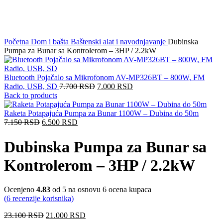
Click to enlarge
Početna
Dom i bašta
Baštenski alat i navodnjavanje
Dubinska
Pumpa za Bunar sa Kontrolerom – 3HP / 2.2kW
Bluetooth Pojačalo sa Mikrofonom AV-MP326BT – 800W, FM
Radio, USB, SD
7.700
RSD
7.000
RSD
Back to products
Raketa Potapajuća Pumpa za Bunar 1100W – Dubina do 50m
7.150
RSD
6.500
RSD
Dubinska Pumpa za Bunar sa
Kontrolerom – 3HP / 2.2kW
Ocenjeno
4.83
od 5 na osnovu
6
ocena kupaca
(
6
recenzije korisnika)
23.100
RSD
21.000
RSD