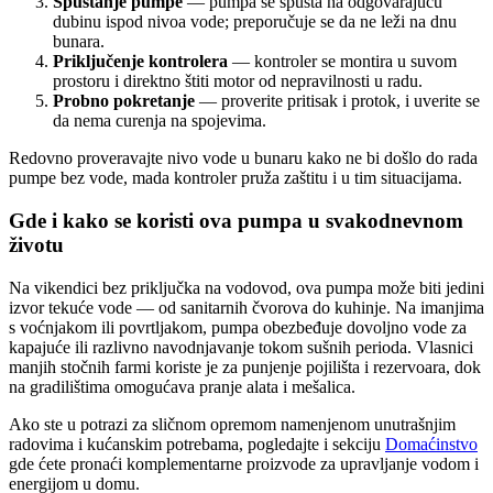
Spuštanje pumpe
— pumpa se spušta na odgovarajuću
dubinu ispod nivoa vode; preporučuje se da ne leži na dnu
bunara.
Priključenje kontrolera
— kontroler se montira u suvom
prostoru i direktno štiti motor od nepravilnosti u radu.
Probno pokretanje
— proverite pritisak i protok, i uverite se
da nema curenja na spojevima.
Redovno proveravajte nivo vode u bunaru kako ne bi došlo do rada
pumpe bez vode, mada kontroler pruža zaštitu i u tim situacijama.
Gde i kako se koristi ova pumpa u svakodnevnom
životu
Na vikendici bez priključka na vodovod, ova pumpa može biti jedini
izvor tekuće vode — od sanitarnih čvorova do kuhinje. Na imanjima
s voćnjakom ili povrtljakom, pumpa obezbeđuje dovoljno vode za
kapajuće ili razlivno navodnjavanje tokom sušnih perioda. Vlasnici
manjih stočnih farmi koriste je za punjenje pojilišta i rezervoara, dok
na gradilištima omogućava pranje alata i mešalica.
Ako ste u potrazi za sličnom opremom namenjenom unutrašnjim
radovima i kućanskim potrebama, pogledajte i sekciju
Domaćinstvo
gde ćete pronaći komplementarne proizvode za upravljanje vodom i
energijom u domu.