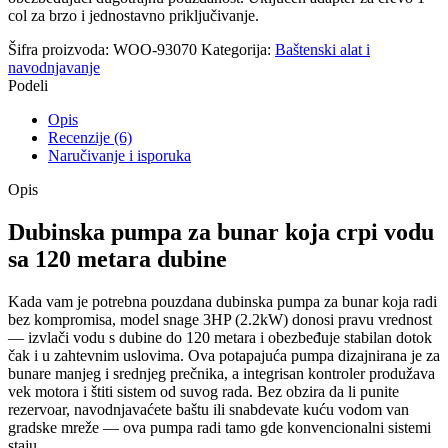
col za brzo i jednostavno priključivanje.
Šifra proizvoda:
WOO-93070
Kategorija:
Baštenski alat i
navodnjavanje
Podeli
Opis
Recenzije (6)
Naručivanje i isporuka
Opis
Dubinska pumpa za bunar koja crpi vodu
sa 120 metara dubine
Kada vam je potrebna pouzdana dubinska pumpa za bunar koja radi
bez kompromisa, model snage 3HP (2.2kW) donosi pravu vrednost
— izvlači vodu s dubine do 120 metara i obezbeđuje stabilan dotok
čak i u zahtevnim uslovima. Ova potapajuća pumpa dizajnirana je za
bunare manjeg i srednjeg prečnika, a integrisan kontroler produžava
vek motora i štiti sistem od suvog rada. Bez obzira da li punite
rezervoar, navodnjavaćete baštu ili snabdevate kuću vodom van
gradske mreže — ova pumpa radi tamo gde konvencionalni sistemi
staju.