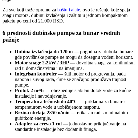
Za sve koji traže opremu za
baštu i alate
, ovo je rešenje koje spaja
snagu motora, dubinu izvlačenja i zaštitu u jednom kompaktnom
paketu po ceni od 21.000 RSD.
6 prednosti dubinske pumpe za bunar vrednih
pažnje
Dubina izvlačenja do 120 m
— pogodna za duboke bunare
gde površinske pumpe ne mogu da dosegnu vodeni horizont.
Motor snage 2.2kW / 3HP
— dovoljna snaga za kontinuiran
rad u domaćinstvima i na imanjima.
Integrisan kontroler
— štiti motor od pregrevanja, pada
napona i suvog rada, čime se značajno produžava trajnost
pumpe.
Protok 2 m³/h
— obezbeđuje stabilan dotok vode za kućne
instalacije i navodnjavanje.
Temperatura tečnosti do 40°C
— prikladna za bunare s
temperaturom vode u uobičajenom rasponu.
Brzina obrtaja 2850 o/min
— efikasan rad s minimalnim
gubitkom energije.
Adapter za crevo 1 col
— jednostavno priključivanje na
standardne instalacije bez dodatnih fitinga.