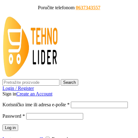
Poručite telefonom
0637343557
Search
Login / Register
Sign in
Create an Account
Korisničko ime ili adresa e-pošte
*
Password
*
Log in