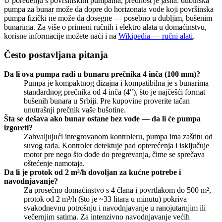
U poređenju s površinskim pumpama, prednost je jasna: dubinska
pumpa za bunar može da dopre do horizonata vode koji površinska
pumpa fizički ne može da dosegne — posebno u dubljim, bušenim
bunarima. Za više o primeni ručnih i elektro alata u domaćinstvu,
korisne informacije možete naći i na
Wikipedia — ručni alati
.
Često postavljana pitanja
Da li ova pumpa radi u bunaru prečnika 4 inča (100 mm)?
Pumpa je kompaktnog dizajna i kompatibilna je s bunarima
standardnog prečnika od 4 inča (4″), što je najčešći format
bušenih bunara u Srbiji. Pre kupovine proverite tačan
unutrašnji prečnik vaše bušotine.
Šta se dešava ako bunar ostane bez vode — da li će pumpa
izgoreti?
Zahvaljujući integrovanom kontroleru, pumpa ima zaštitu od
suvog rada. Kontroler detektuje pad opterećenja i isključuje
motor pre nego što dođe do pregrevanja, čime se sprečava
oštećenje namotaja.
Da li je protok od 2 m³/h dovoljan za kućne potrebe i
navodnjavanje?
Za prosečno domaćinstvo s 4 člana i povrtlakom do 500 m²,
protok od 2 m³/h (što je ~33 litara u minutu) pokriva
svakodnevnu potrošnju i navodnjavanje u ranojutarnjim ili
večernjim satima. Za intenzivno navodnjavanje većih