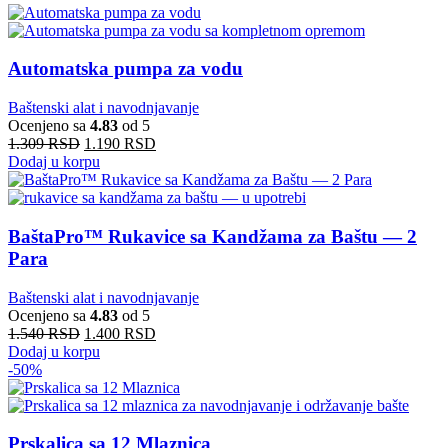
Automatska pumpa za vodu
Baštenski alat i navodnjavanje
Ocenjeno sa
4.83
od 5
1.309
RSD
1.190
RSD
Dodaj u korpu
BaštaPro™ Rukavice sa Kandžama za Baštu — 2
Para
Baštenski alat i navodnjavanje
Ocenjeno sa
4.83
od 5
1.540
RSD
1.400
RSD
Dodaj u korpu
-50%
Prskalica sa 12 Mlaznica