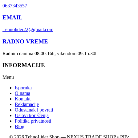
0637343557
EMAIL
Tehnolider22@gmail.com
RADNO VREME
Radnim danima 08:00-16h, vikendom 09-15:30h
INFORMACIJE
Menu
Isporuka
O nama
Kontakt
Reklamacije
Odustanak i povrati
Uslovi korišćenja
Politika privatnosti
Blog
© 2026 TehnoLider Shop — NEXUS TRADE SHOP • PIB: