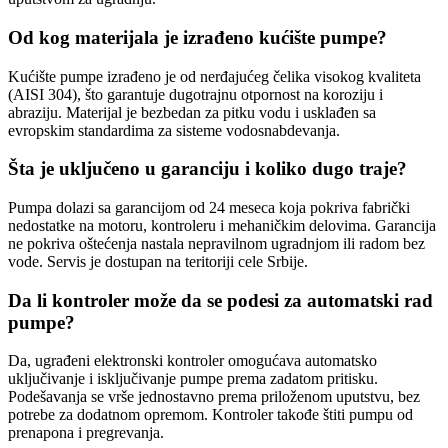
Od kog materijala je izrađeno kućište pumpe?
Kućište pumpe izrađeno je od nerđajućeg čelika visokog kvaliteta
(AISI 304), što garantuje dugotrajnu otpornost na koroziju i
abraziju. Materijal je bezbedan za pitku vodu i usklađen sa
evropskim standardima za sisteme vodosnabdevanja.
Šta je uključeno u garanciju i koliko dugo traje?
Pumpa dolazi sa garancijom od 24 meseca koja pokriva fabrički
nedostatke na motoru, kontroleru i mehaničkim delovima. Garancija
ne pokriva oštećenja nastala nepravilnom ugradnjom ili radom bez
vode. Servis je dostupan na teritoriji cele Srbije.
Da li kontroler može da se podesi za automatski rad
pumpe?
Da, ugrađeni elektronski kontroler omogućava automatsko
uključivanje i isključivanje pumpe prema zadatom pritisku.
Podešavanja se vrše jednostavno prema priloženom uputstvu, bez
potrebe za dodatnom opremom. Kontroler takođe štiti pumpu od
prenapona i pregrevanja.