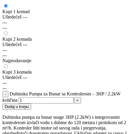
Kupi 1 komad
Uštedećeš
---
---
---
Kupi 2 komada
Uštedećeš
---
---
---
Najprodavanije
Kupi 3 komada
Uštedećeš
---
---
---
Dubinska Pumpa za Bunar sa Kontrolerom – 3HP / 2.2kW
količina
Dodaj u korpu
Dubinska pumpa za bunar snage 3HP (2.2kW) s integrovanim
kontrolerom izvlači vodu s dubine do 120 metara i protokom od 2
m³/h. Kontroler štiti motor od suvog rada i pregrevanja,
obezbeđujući dugotrajnu pouzdanost. Uključen adapter za crevo 1