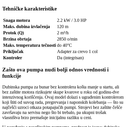
Tehničke karakteristike
Snaga motora
2.2 kW / 3.0 HP
Maks. dubina izvlačenja
120 m
Protok (Q)
2 m³/h
Brzina obrtaja
2850 o/min
Maks. temperatura tečnosti
do 40°C
Priključak
Adapter za crevo 1 col
Kontroler
Da (integrisan)
Zašto ova pumpa nudi bolji odnos vrednosti i
funkcije
Dubinska pumpa za bunar bez kontrolera košta manje u startu, ali
bez zaštite motora rizikujete skupe kvarove u roku od godinu-dve
intenzivnog korišćenja. Ovaj model dolazi s ugrađenim kontrolerom
koji štiti od suvog rada, pregrevanja i naponskih kolebanja — što su
najčešći uzroci otkaza potapajućih pumpi. Strojevi bez zaštite češće
završavaju na servisu nego što bi trebalo, pa ukupni trošak
vlasništva brzo premašuje inicijalnu razliku u ceni.