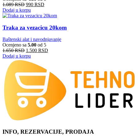
1.089
RSD
990
RSD
Dodaj u korpu
Traka za vezacicu 20kom
Baštenski alat i navodnjavanje
Ocenjeno sa
5.00
od 5
1.650
RSD
1.500
RSD
Dodaj u korpu
INFO, REZERVACIJE, PRODAJA