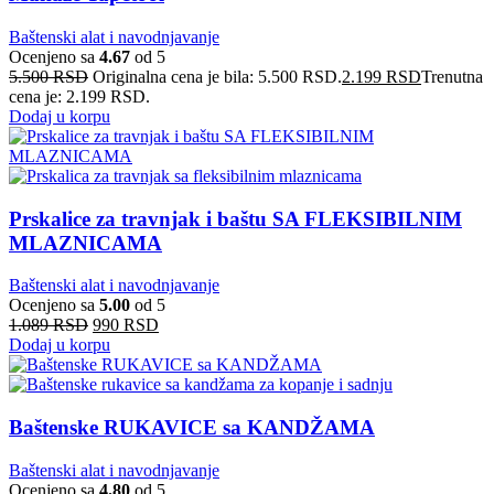
Baštenski alat i navodnjavanje
Ocenjeno sa
4.67
od 5
5.500
RSD
Originalna cena je bila: 5.500 RSD.
2.199
RSD
Trenutna
cena je: 2.199 RSD.
Dodaj u korpu
Prskalice za travnjak i baštu SA FLEKSIBILNIM
MLAZNICAMA
Baštenski alat i navodnjavanje
Ocenjeno sa
5.00
od 5
1.089
RSD
990
RSD
Dodaj u korpu
Baštenske RUKAVICE sa KANDŽAMA
Baštenski alat i navodnjavanje
Ocenjeno sa
4.80
od 5