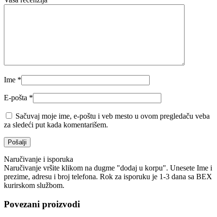
Ime
*
E-pošta
*
Sačuvaj moje ime, e-poštu i veb mesto u ovom pregledaču veba
za sledeći put kada komentarišem.
Naručivanje i isporuka
Naručivanje vršite klikom na dugme "dodaj u korpu". Unesete Ime i
prezime, adresu i broj telefona. Rok za isporuku je 1-3 dana sa BEX
kurirskom službom.
Povezani proizvodi