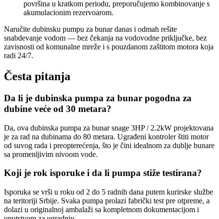
površina u kratkom periodu, preporučujemo kombinovanje s
akumulacionim rezervoarom.
Naručite dubinsku pumpu za bunar danas i odmah rešite
snabdevanje vodom — bez čekanja na vodovodne priključke, bez
zavisnosti od komunalne mreže i s pouzdanom zaštitom motora koja
radi 24/7.
Česta pitanja
Da li je dubinska pumpa za bunar pogodna za
dubine veće od 30 metara?
Da, ova dubinska pumpa za bunar snage 3HP / 2.2kW projektovana
je za rad na dubinama do 80 metara. Ugrađeni kontroler štiti motor
od suvog rada i preopterećenja, što je čini idealnom za dublje bunare
sa promenljivim nivoom vode.
Koji je rok isporuke i da li pumpa stiže testirana?
Isporuka se vrši u roku od 2 do 5 radnih dana putem kurirske službe
na teritoriji Srbije. Svaka pumpa prolazi fabrički test pre otpreme, a
dolazi u originalnoj ambalaži sa kompletnom dokumentacijom i
uputstvom za ugradnju.