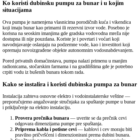
Ko koristi dubinsku pumpu za bunar i u kojim
situacijama
Ova pumpa je namenjena vlasnicima porodičnih kuća i vikendica
koji imaju bunar kao primarni ili rezervni izvor vode. Posebno je
korisna na seoskim imanjima gde gradska vodovodna mreža nije
dostupna ili nije pouzdana. Koriste je i povrtari i voćari koji
navodnjavanje oslanjaju na podzemne vode, kao i investitori koji
opremaju novoizgrađene objekte autonomnim vodosnabdevanjem.
Pored privatnih domaćinstava, pumpa nalazi primenu u manjim
radionicama, stočarskim farmama i na gradilištima gde je potrebno
crpiti vodu iz bušenih bunara tokom rada.
Kako se instalira i koristi dubinska pumpa za bunar
Instalacija zahteva osnovne elektro i vodoinstalaterske veštine —
preporučujemo angažovanje stručnjaka za spuštanje pumpe u bunar
i priključenje na elektro instalaciju.
Provera prečnika bunara
— uverite se da prečnik cevi
odgovara dimenzijama pumpe pre spuštanja.
Priprema kabla i potisne cevi
— kablovi i cev moraju biti
pravilno pričvršćeni i dimenzionirani prema dubini bunara.