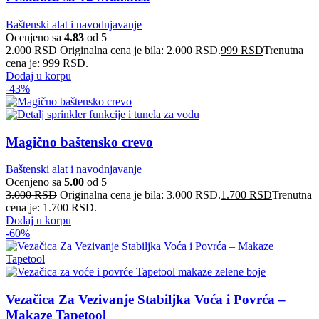
Baštenski alat i navodnjavanje
Ocenjeno sa
4.83
od 5
2.000
RSD
Originalna cena je bila: 2.000 RSD.
999
RSD
Trenutna
cena je: 999 RSD.
Dodaj u korpu
-43%
Magično baštensko crevo
Baštenski alat i navodnjavanje
Ocenjeno sa
5.00
od 5
3.000
RSD
Originalna cena je bila: 3.000 RSD.
1.700
RSD
Trenutna
cena je: 1.700 RSD.
Dodaj u korpu
-60%
Vezačica Za Vezivanje Stabiljka Voća i Povrća –
Makaze Tapetool