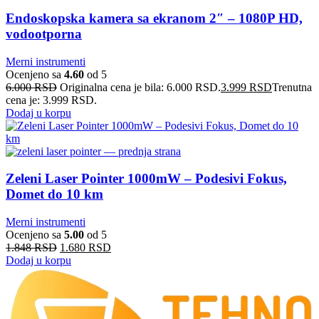
Endoskopska kamera sa ekranom 2″ – 1080P HD,
vodootporna
Merni instrumenti
Ocenjeno sa
4.60
od 5
6.000
RSD
Originalna cena je bila: 6.000 RSD.
3.999
RSD
Trenutna
cena je: 3.999 RSD.
Dodaj u korpu
Zeleni Laser Pointer 1000mW – Podesivi Fokus,
Domet do 10 km
Merni instrumenti
Ocenjeno sa
5.00
od 5
1.848
RSD
1.680
RSD
Dodaj u korpu