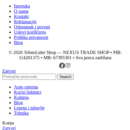
Isporuka
O nama
Kontakt
Reklamacije
Odustanak i povrati
Uslovi korišćenja
Politika privatnosti
Blog
© 2026 TehnoLider Shop — NEXUS TRADE SHOP • PIB:
114201375 • MB: 67395301 • Sva prava zadržana
Zatvori
Search
Auto oprema
Kućni ljubimci
Kuhinja
Blog
Lepota i zdravlje
Tehnika
Korpa
Zatvori