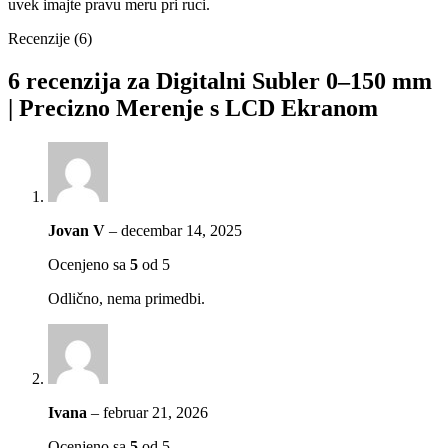
uvek imajte pravu meru pri ruci.
Recenzije (6)
6 recenzija za
Digitalni Subler 0–150 mm
| Precizno Merenje s LCD Ekranom
Jovan V
–
decembar 14, 2025
Ocenjeno sa
5
od 5
Odlično, nema primedbi.
Ivana
–
februar 21, 2026
Ocenjeno sa
5
od 5