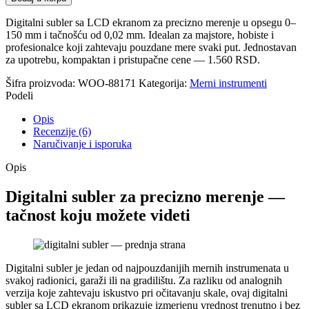
Digitalni subler sa LCD ekranom za precizno merenje u opsegu 0–
150 mm i tačnošću od 0,02 mm. Idealan za majstore, hobiste i
profesionalce koji zahtevaju pouzdane mere svaki put. Jednostavan
za upotrebu, kompaktan i pristupačne cene — 1.560 RSD.
Šifra proizvoda:
WOO-88171
Kategorija:
Merni instrumenti
Podeli
Opis
Recenzije (6)
Naručivanje i isporuka
Opis
Digitalni subler za precizno merenje —
tačnost koju možete videti
Digitalni subler je jedan od najpouzdanijih mernih instrumenata u
svakoj radionici, garaži ili na gradilištu. Za razliku od analognih
verzija koje zahtevaju iskustvo pri očitavanju skale, ovaj digitalni
subler sa LCD ekranom prikazuje izmerjenu vrednost trenutno i bez