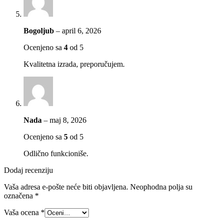
Bogoljub
–
april 6, 2026
Ocenjeno sa
4
od 5
Kvalitetna izrada, preporučujem.
Nada
–
maj 8, 2026
Ocenjeno sa
5
od 5
Odlično funkcioniše.
Dodaj recenziju
Vaša adresa e-pošte neće biti objavljena.
Neophodna polja su
označena
*
Vaša ocena
*