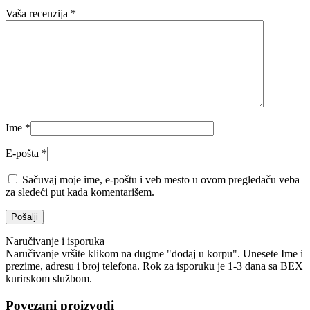
Vaša recenzija
*
Ime
*
E-pošta
*
Sačuvaj moje ime, e-poštu i veb mesto u ovom pregledaču veba
za sledeći put kada komentarišem.
Naručivanje i isporuka
Naručivanje vršite klikom na dugme "dodaj u korpu". Unesete Ime i
prezime, adresu i broj telefona. Rok za isporuku je 1-3 dana sa BEX
kurirskom službom.
Povezani proizvodi