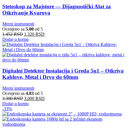
Stetoskop za Majstore — Dijagnostički Alat za
Otkrivanje Kvarova
Merni instrumenti
Ocenjeno sa
5.00
od 5
1.452
RSD
1.320
RSD
Dodaj u korpu
Digitalni Detektor Instalacija i Greda 5u1 – Otkriva
Kablove, Metal i Drvo do 60mm
Merni instrumenti
Ocenjeno sa
4.83
od 5
3.300
RSD
3.000
RSD
Dodaj u korpu
-33%