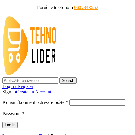
Poručite telefonom
0637343557
Search
Login / Register
Sign in
Create an Account
Korisničko ime ili adresa e-pošte
*
Password
*
Log in