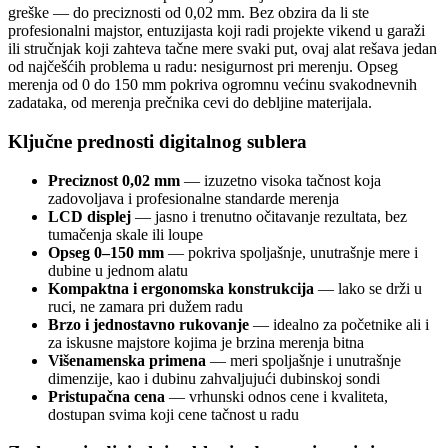
greške — do preciznosti od 0,02 mm. Bez obzira da li ste
profesionalni majstor, entuzijasta koji radi projekte vikend u garaži
ili stručnjak koji zahteva tačne mere svaki put, ovaj alat rešava jedan
od najčešćih problema u radu: nesigurnost pri merenju. Opseg
merenja od 0 do 150 mm pokriva ogromnu većinu svakodnevnih
zadataka, od merenja prečnika cevi do debljine materijala.
Ključne prednosti digitalnog sublera
Preciznost 0,02 mm
— izuzetno visoka tačnost koja
zadovoljava i profesionalne standarde merenja
LCD displej
— jasno i trenutno očitavanje rezultata, bez
tumačenja skale ili loupe
Opseg 0–150 mm
— pokriva spoljašnje, unutrašnje mere i
dubine u jednom alatu
Kompaktna i ergonomska konstrukcija
— lako se drži u
ruci, ne zamara pri dužem radu
Brzo i jednostavno rukovanje
— idealno za početnike ali i
za iskusne majstore kojima je brzina merenja bitna
Višenamenska primena
— meri spoljašnje i unutrašnje
dimenzije, kao i dubinu zahvaljujući dubinskoj sondi
Pristupačna cena
— vrhunski odnos cene i kvaliteta,
dostupan svima koji cene tačnost u radu