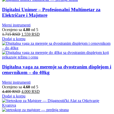
Digitalni Unimer – Profesionalni Multimetar za
Električare i Majstore
Merni instrumenti
Ocenjeno sa
4.80
od 5
1.715
RSD
1.559
RSD
Dodaj u korpu
Digitalna vaga za merenje sa dvostranim displejom i
cenovnikom – do 40kg
Merni instrumenti
Ocenjeno sa
4.60
od 5
4.400
RSD
4.000
RSD
Dodaj u korpu