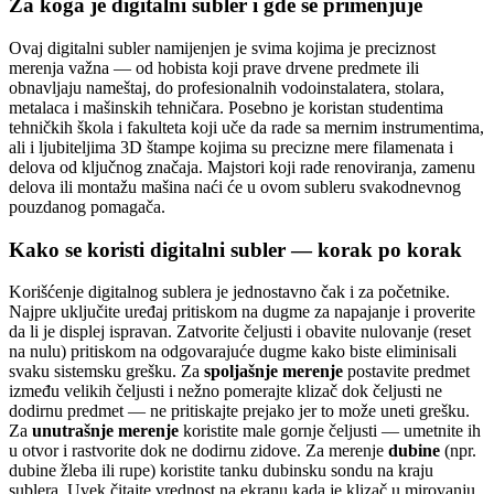
Za koga je digitalni subler i gde se primenjuje
Ovaj digitalni subler namijenjen je svima kojima je preciznost
merenja važna — od hobista koji prave drvene predmete ili
obnavljaju nameštaj, do profesionalnih vodoinstalatera, stolara,
metalaca i mašinskih tehničara. Posebno je koristan studentima
tehničkih škola i fakulteta koji uče da rade sa mernim instrumentima,
ali i ljubiteljima 3D štampe kojima su precizne mere filamenata i
delova od ključnog značaja. Majstori koji rade renoviranja, zamenu
delova ili montažu mašina naći će u ovom subleru svakodnevnog
pouzdanog pomagača.
Kako se koristi digitalni subler — korak po korak
Korišćenje digitalnog sublera je jednostavno čak i za početnike.
Najpre uključite uređaj pritiskom na dugme za napajanje i proverite
da li je displej ispravan. Zatvorite čeljusti i obavite nulovanje (reset
na nulu) pritiskom na odgovarajuće dugme kako biste eliminisali
svaku sistemsku grešku. Za
spoljašnje merenje
postavite predmet
između velikih čeljusti i nežno pomerajte klizač dok čeljusti ne
dodirnu predmet — ne pritiskajte prejako jer to može uneti grešku.
Za
unutrašnje merenje
koristite male gornje čeljusti — umetnite ih
u otvor i rastvorite dok ne dodirnu zidove. Za merenje
dubine
(npr.
dubine žleba ili rupe) koristite tanku dubinsku sondu na kraju
sublera. Uvek čitajte vrednost na ekranu kada je klizač u mirovanju.