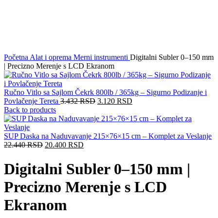
Click to enlarge
Početna
Alat i oprema
Merni instrumenti
Digitalni Subler 0–150 mm
| Precizno Merenje s LCD Ekranom
Ručno Vitlo sa Sajlom Čekrk 800lb / 365kg – Sigurno Podizanje i
Povlačenje Tereta
3.432
RSD
3.120
RSD
Back to products
SUP Daska na Naduvavanje 215×76×15 cm – Komplet za Veslanje
22.440
RSD
20.400
RSD
Digitalni Subler 0–150 mm |
Precizno Merenje s LCD
Ekranom