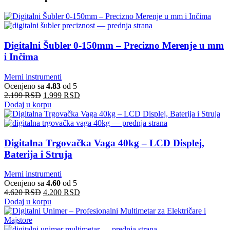
Digitalni Šubler 0-150mm – Precizno Merenje u mm
i Inčima
Merni instrumenti
Ocenjeno sa
4.83
od 5
2.199
RSD
1.999
RSD
Dodaj u korpu
Digitalna Trgovačka Vaga 40kg – LCD Displej,
Baterija i Struja
Merni instrumenti
Ocenjeno sa
4.60
od 5
4.620
RSD
4.200
RSD
Dodaj u korpu