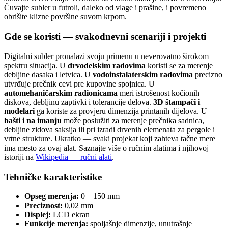
Čuvajte subler u futroli, daleko od vlage i prašine, i povremeno
obrišite klizne površine suvom krpom.
Gde se koristi — svakodnevni scenariji i projekti
Digitalni subler pronalazi svoju primenu u neverovatno širokom
spektru situacija. U
drvodelskim radovima
koristi se za merenje
debljine dasaka i letvica. U
vodoinstalaterskim radovima
precizno
utvrđuje prečnik cevi pre kupovine spojnica. U
automehaničarskim radionicama
meri istrošenost kočionih
diskova, debljinu zaptivki i tolerancije delova.
3D štampači i
modelari
ga koriste za provjeru dimenzija printanih dijelova. U
bašti i na imanju
može poslužiti za merenje prečnika sadnica,
debljine zidova saksija ili pri izradi drvenih elemenata za pergole i
vrtne strukture. Ukratko — svaki projekat koji zahteva tačne mere
ima mesto za ovaj alat. Saznajte više o ručnim alatima i njihovoj
istoriji na
Wikipedia — ručni alati
.
Tehničke karakteristike
Opseg merenja:
0 – 150 mm
Preciznost:
0,02 mm
Displej:
LCD ekran
Funkcije merenja:
spoljašnje dimenzije, unutrašnje