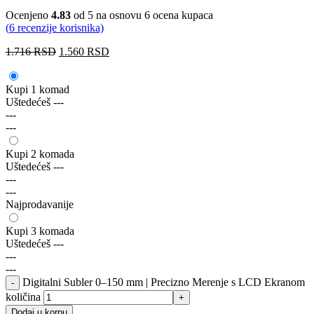
Ocenjeno
4.83
od 5 na osnovu
6
ocena kupaca
(
6
recenzije korisnika)
1.716
RSD
1.560
RSD
Kupi 1 komad
Uštedećeš
---
---
---
Kupi 2 komada
Uštedećeš
---
---
---
Najprodavanije
Kupi 3 komada
Uštedećeš
---
---
---
Digitalni Subler 0–150 mm | Precizno Merenje s LCD Ekranom
količina
Dodaj u korpu