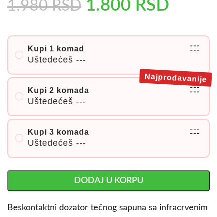
1.800
RSD
1.980
RSD
---
Kupi 1 komad
---
Uštedećeš
---
Najprodavanije
---
Kupi 2 komada
---
Uštedećeš
---
---
Kupi 3 komada
---
Uštedećeš
---
DODAJ U KORPU
Beskontaktni dozator tečnog sapuna sa infracrvenim