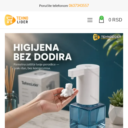
Poručite telefonom
0637343557
0
0
RSD