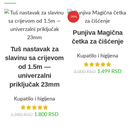
-50%
Punjiva Magična
četka za čišćenje
Tuš nastavak za
Kupatilo i higijena
slavinu sa crijevom
od 1.5m —
1.499
RSD
3.000
RSD
univerzalni
priključak 23mm
DODAJ U KORPU
Kupatilo i higijena
1.800
RSD
1.980
RSD
DODAJ U KORPU