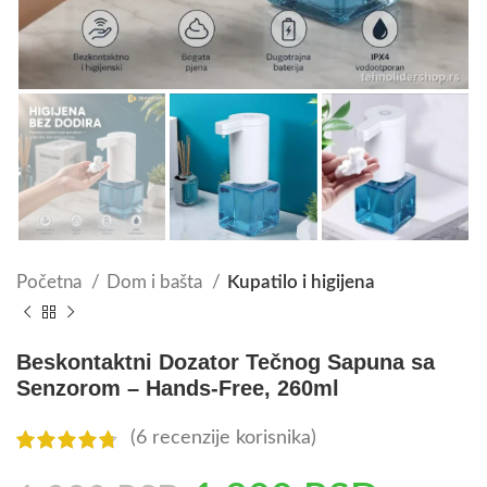
Početna
Dom i bašta
Kupatilo i higijena
Beskontaktni Dozator Tečnog Sapuna sa
Senzorom – Hands-Free, 260ml
(
6
recenzije korisnika)