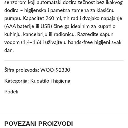
senzorom koji automatski dozira tečnost bez ikakvog
dodira – higijenska i pametna zamena za klasičnu
pumpu. Kapacitet 260 ml, tih rad i dvojako napajanje
(AAA baterije ili USB) čine ga idealnim za kupatilo,
kuhinju, kancelariju ili radionicu. Razredite sapun
vodom (1:4–1:6) i uživajte u hands-free higijeni svaki
dan.
Šifra proizvoda:
WOO-92330
Kategorija:
Kupatilo i higijena
Podeli
POVEZANI PROIZVODI