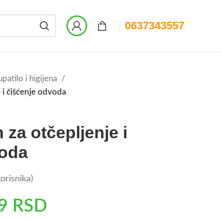
0637343557
patilo i higijena
 i čišćenje odvoda
za otčepljenje i
voda
orisnika)
99
RSD