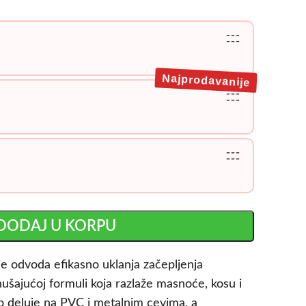
---
---
Najprodavanije
---
---
---
---
DODAJ U KORPU
e odvoda efikasno uklanja začepljenja
nušajućoj formuli koja razlaže masnoće, kosu i
 deluje na PVC i metalnim cevima, a