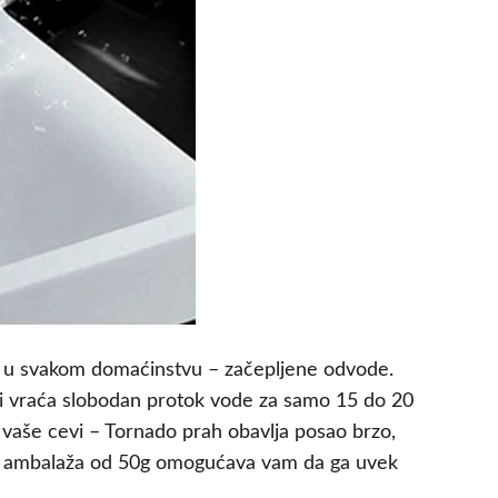
ma u svakom domaćinstvu – začepljene odvode.
e i vraća slobodan protok vode za samo 15 do 20
 vaše cevi – Tornado prah obavlja posao brzo,
ktna ambalaža od 50g omogućava vam da ga uvek