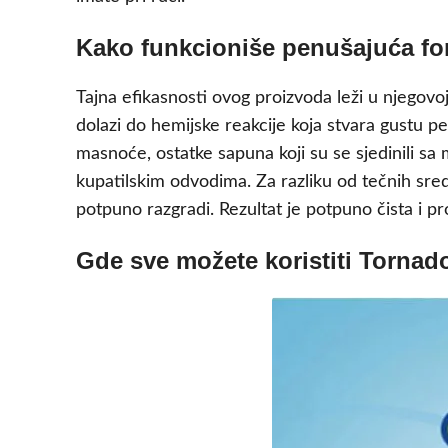
Kako funkcioniše penušajuća fo
Tajna efikasnosti ovog proizvoda leži u njegovo
dolazi do hemijske reakcije koja stvara gustu 
masnoće, ostatke sapuna koji su se sjedinili sa 
kupatilskim odvodima. Za razliku od tečnih sred
potpuno razgradi. Rezultat je potpuno čista i p
Gde sve možete koristiti Tornad