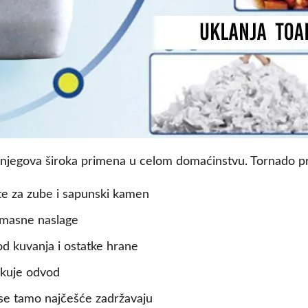
 njegova široka primena u celom domaćinstvu. Tornado pr
te za zube i sapunski kamen
 masne naslage
d kuvanja i ostatke hrane
ikuje odvod
e se tamo najčešće zadržavaju