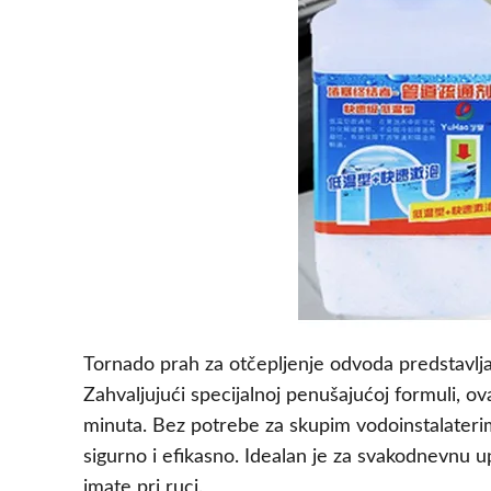
Tornado prah za otčepljenje odvoda predstavlj
Zahvaljujući specijalnoj penušajućoj formuli, 
minuta. Bez potrebe za skupim vodoinstalaterim
sigurno i efikasno. Idealan je za svakodnevnu 
imate pri ruci.