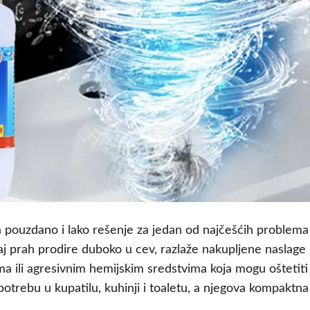
a pouzdano i lako rešenje za jedan od najčešćih proble
ovaj prah prodire duboko u cev, razlaže nakupljene naslag
a ili agresivnim hemijskim sredstvima koja mogu oštetiti
upotrebu u kupatilu, kuhinji i toaletu, a njegova kompa