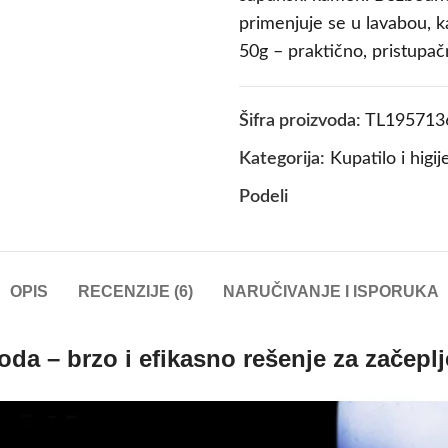
primenjuje se u lavabou, k
50g – praktično, pristupačn
Šifra proizvoda:
TL195713
Kategorija:
Kupatilo i higij
Podeli
OPIS
RECENZIJE (6)
NARUČIVANJE I ISPORUKA
da – brzo i efikasno rešenje za začeplj