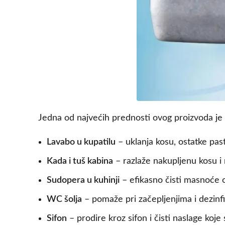
Jedna od najvećih prednosti ovog proizvoda je
Lavabo u kupatilu
– uklanja kosu, ostatke pas
Kada i tuš kabina
– razlaže nakupljenu kosu i
Sudopera u kuhinji
– efikasno čisti masnoće o
WC šolja
– pomaže pri začepljenjima i dezinf
Sifon
– prodire kroz sifon i čisti naslage koj