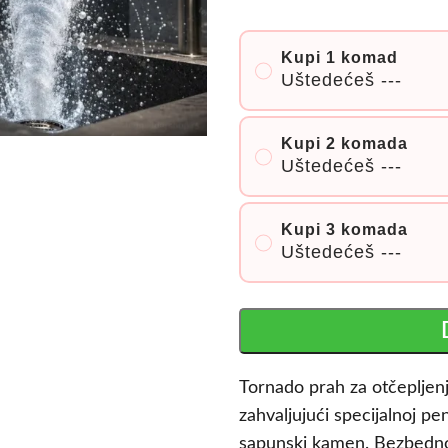
Kupi 1 komad
Uštedećeš
---
Kupi 2 komada
Uštedećeš
---
Kupi 3 komada
Uštedećeš
---
Tornado prah za otčepljenj
zahvaljujući specijalnoj pe
sapunski kamen. Bezbedno