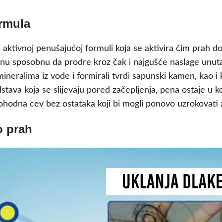
rmula
j aktivnoj penušajućoj formuli koja se aktivira čim prah
penu sposobnu da prodre kroz čak i najgušće naslage unuta
mineralima iz vode i formirali tvrdi sapunski kamen, kao i 
stava koja se slijevaju pored začepljenja, pena ostaje u 
rohodna cev bez ostataka koji bi mogli ponovo uzrokovati 
o prah