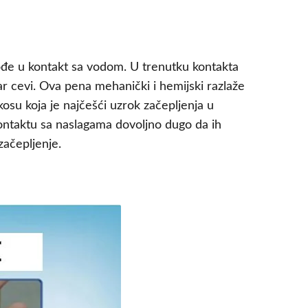
 dođe u kontakt sa vodom. U trenutku kontakta
r cevi. Ova pena mehanički i hemijski razlaže
kosu koja je najčešći uzrok začepljenja u
kontaktu sa naslagama dovoljno dugo da ih
začepljenje.