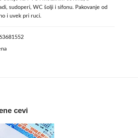
adi, sudoperi, WC šolji i sifonu. Pakovanje od
o i uvek pri ruci.
63681552
ena
ene cevi