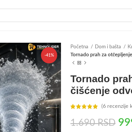
Početna
Dom i bašta
Ku
Tornado prah za otčepljenje
-41%
Tornado prah 
čišćenje od
(
6
recenzije k
9
1.690
RSD