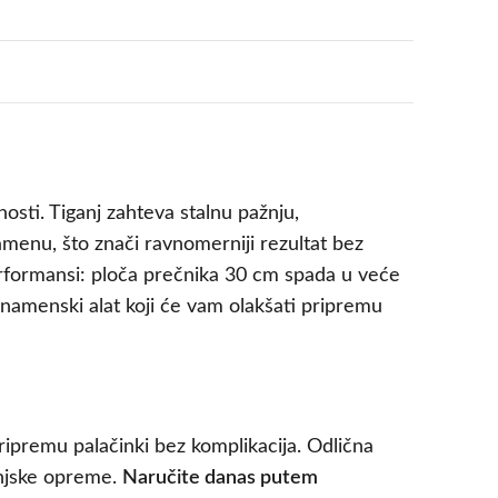
sti. Tiganj zahteva stalnu pažnju,
menu, što znači ravnomerniji rezultat bez
erformansi: ploča prečnika 30 cm spada u veće
namenski alat koji će vam olakšati pripremu
ripremu palačinki bez komplikacija. Odlična
injske opreme.
Naručite danas putem