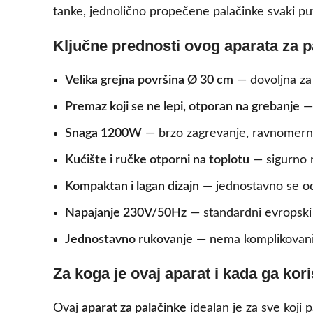
tanke, jednolično propečene palačinke svaki pu
Ključne prednosti ovog aparata za p
Velika grejna površina Ø 30 cm
— dovoljna za 
Premaz koji se ne lepi, otporan na grebanje
— 
Snaga 1200W
— brzo zagrevanje, ravnomerna 
Kućište i ručke otporni na toplotu
— sigurno r
Kompaktan i lagan dizajn
— jednostavno se od
Napajanje 230V/50Hz
— standardni evropski 
Jednostavno rukovanje
— nema komplikovanih 
Za koga je ovaj aparat i kada ga koris
Ovaj
aparat za palačinke
idealan je za sve koj