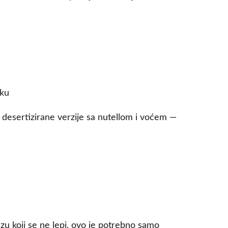
oku
i desertizirane verzije sa nutellom i voćem —
zu koji se ne lepi, ovo je potrebno samo