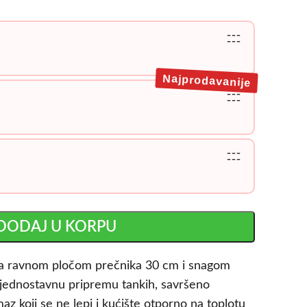
---
---
Najprodavanije
---
---
---
---
DODAJ U KORPU
sa ravnom pločom prečnika 30 cm i snagom
ednostavnu pripremu tankih, savršeno
az koji se ne lepi i kućište otporno na toplotu