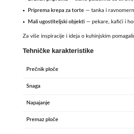
Priprema krepa za torte
— tanka i ravnomerna 
Mali ugostiteljski objekti
— pekare, kafići i ho
Za više inspiracije i ideja o kuhinjskim pomaga
Tehničke karakteristike
Prečnik ploče
Snaga
Napajanje
Premaz ploče