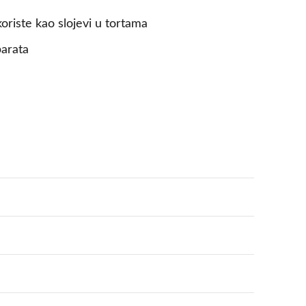
oriste kao slojevi u tortama
parata