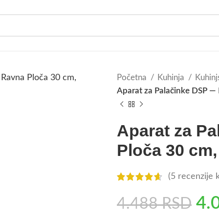
Početna
Kuhinja
Kuhinj
Aparat za Palačinke DSP —
Aparat za P
Ploča 30 cm
(
5
recenzije k
4.
4.488
RSD