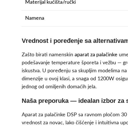
Materijal kućišta/ručki
Namena
Vrednost i poređenje sa alternativa
Zašto birati namenskin
aparat za palačinke
umes
podešavanje temperature šporeta i vežbu — grej
iskustva. U poređenju sa skupljim modelima na 
dimenzije u ovoj klasi, a snaga od 1200W osigu
jednog od omiljenih domaćih jela.
Naša preporuka — idealan izbor za 
Aparat za palačinke DSP sa ravnom pločom 30 cm
vrednost za novac, lako čišćenje i intuitivna 