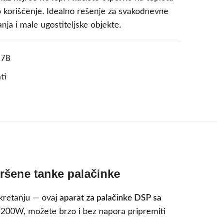
o korišćenje. Idealno rešenje za svakodnevne
nja i male ugostiteljske objekte.
78
ti
vršene tanke palačinke
okretanju — ovaj
aparat za palačinke DSP sa
 1200W, možete brzo i bez napora pripremiti