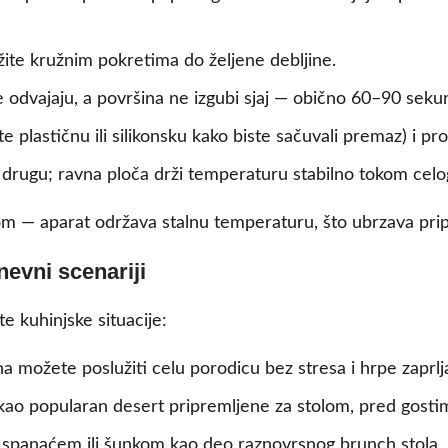
žite kružnim pokretima do željene debljine.
 odvajaju, a površina ne izgubi sjaj — obično 60–90 sekun
e plastičnu ili silikonsku kako biste sačuvali premaz) i p
na drugu; ravna ploča drži temperaturu stabilno tokom cel
 — aparat održava stalnu temperaturu, što ubrzava prip
evni scenariji
te kuhinjske situacije:
 možete poslužiti celu porodicu bez stresa i hrpe zaprl
kao popularan desert pripremljene za stolom, pred gosti
, spanaćem ili šunkom kao deo raznovrsnog brunch stola