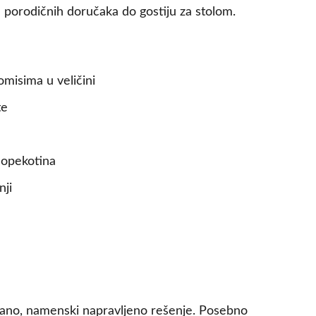
 porodičnih doručaka do gostiju za stolom.
misima u veličini
te
 opekotina
nji
dano, namenski napravljeno rešenje. Posebno