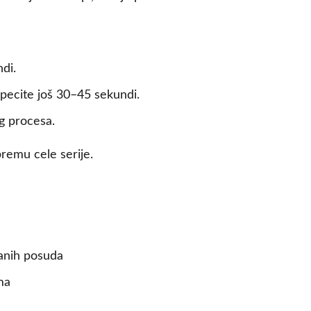
di.
ropecite još 30–45 sekundi.
og procesa.
remu cele serije.
janih posuda
ma