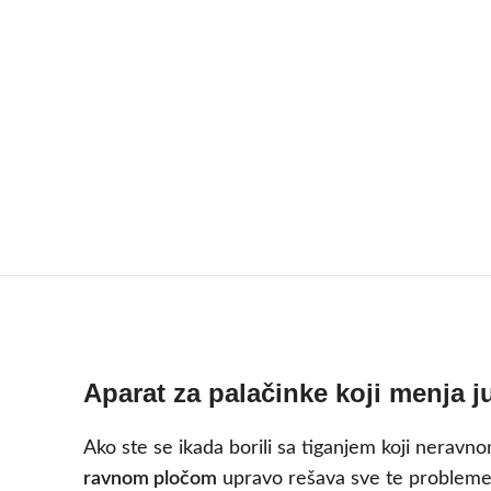
Aparat za palačinke koji menja j
Ako ste se ikada borili sa tiganjem koji neravno
ravnom pločom
upravo rešava sve te probleme. 