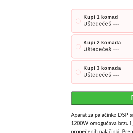
Kupi 1 komad
Uštedećeš
---
Kupi 2 komada
Uštedećeš
---
Kupi 3 komada
Uštedećeš
---
Aparat za palačinke DSP 
1200W omogućava brzu i j
propečenih palačinki. Prem