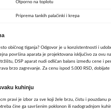
Otporno na toplotu
Priprema tankih palačinki i krepa
ma
to običnog tiganja? Odgovor je u konzistentnosti i udobno
na površina aparata je projektovana isključivo za ovu na
tržištu, DSP aparat nudi odličan balans između cene i p
rava brzo zagrevanje. Za cenu ispod 5.000 RSD, dobijate 
svaku kuhinju
 pravi je izbor za sve koji žele brzu, čistu i pouzdanu p
upotreba čine ga savršenim poklonon ili nadogradnjom kuh