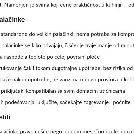
t. Namenjen je svima koji cene praktičnost u kuhinji — od
alačinke
standardne do velikih palačinki; nema potrebe za kompro
palačinke se lako odvajaju, čišćenje traje manje od minu
raspodela toplote po celoj površini ploče
ukovanje čak i tokom dugotrajne upotrebe, bez rizika od
laže nakon upotrebe, ne zauzima mnogo prostora u kuhi
priključak, kompatibilan sa svim domaćim utičnicama
podešavanja; uključite, sačekajte zagrevanje i počnite
titi
i palačinke prave češće nego jednom mesečno i žele pouz