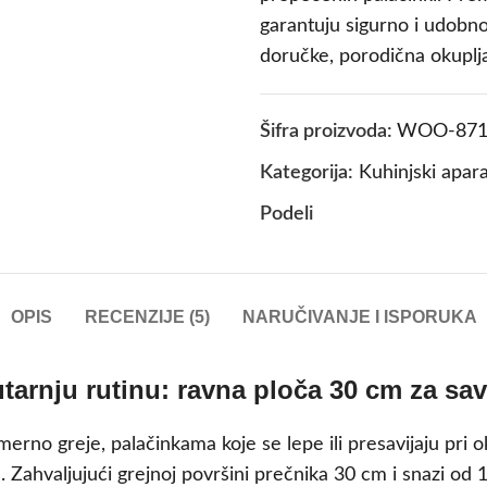
garantuju sigurno i udobn
doručke, porodična okuplja
Šifra proizvoda:
WOO-871
Kategorija:
Kuhinjski apara
Podeli
OPIS
RECENZIJE (5)
NARUČIVANJE I ISPORUKA
utarnju rutinu: ravna ploča 30 cm za sa
merno greje, palačinkama koje se lepe ili presavijaju pri 
Zahvaljujući grejnoj površini prečnika 30 cm i snazi od