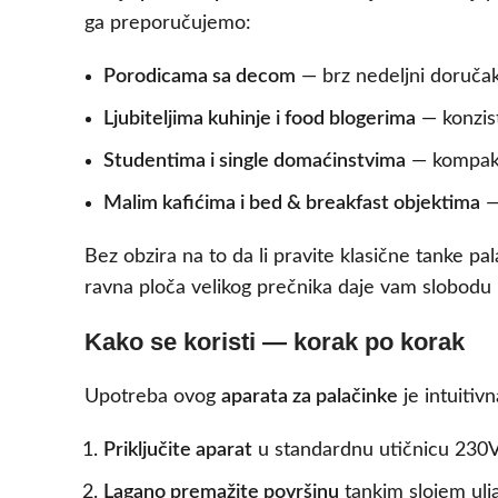
ga preporučujemo:
Porodicama sa decom
— brz nedeljni doručak
Ljubiteljima kuhinje i food blogerima
— konzist
Studentima i single domaćinstvima
— kompakt
Malim kafićima i bed & breakfast objektima
—
Bez obzira na to da li pravite klasične tanke p
ravna ploča velikog prečnika daje vam slobodu i 
Kako se koristi — korak po korak
Upotreba ovog
aparata za palačinke
je intuitiv
Priključite aparat
u standardnu utičnicu 230V
Lagano premažite površinu
tankim slojem ulj