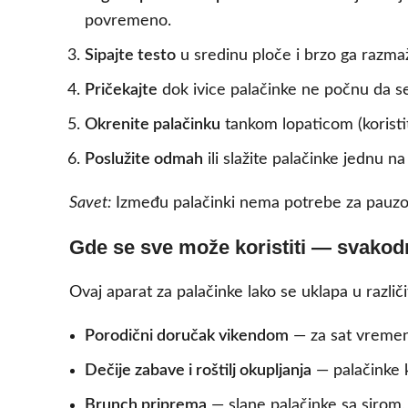
povremeno.
Sipajte testo
u sredinu ploče i brzo ga razma
Pričekajte
dok ivice palačinke ne počnu da se
Okrenite palačinku
tankom lopaticom (koristit
Poslužite odmah
ili slažite palačinke jednu 
Savet:
Između palačinki nema potrebe za pauzom
Gde se sve može koristiti — svakodn
Ovaj aparat za palačinke lako se uklapa u različi
Porodični doručak vikendom
— za sat vremena
Dečije zabave i roštilj okupljanja
— palačinke 
Brunch priprema
— slane palačinke sa sirom