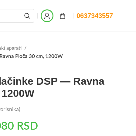
0637343557
ski aparati
 Ravna Ploča 30 cm, 1200W
alačinke DSP — Ravna
, 1200W
orisnika)
080
RSD