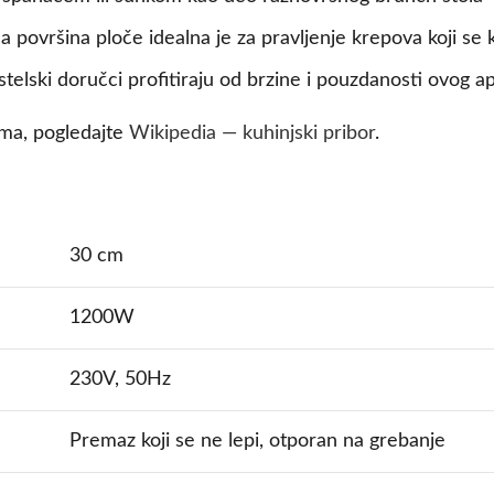
površina ploče idealna je za pravljenje krepova koji se k
stelski doručci profitiraju od brzine i pouzdanosti ovog a
lima, pogledajte
Wikipedia — kuhinjski pribor
.
30 cm
1200W
230V, 50Hz
Premaz koji se ne lepi, otporan na grebanje