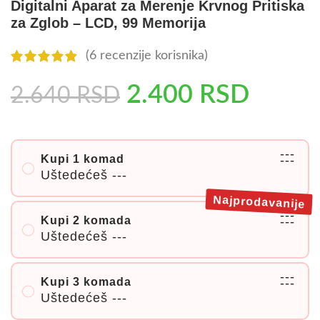
Digitalni Aparat za Merenje Krvnog Pritiska
za Zglob – LCD, 99 Memorija
(
6
recenzije korisnika)
2.400
RSD
2.640
RSD
---
Kupi 1 komad
---
Uštedećeš
---
Najprodavanije
---
Kupi 2 komada
---
Uštedećeš
---
---
Kupi 3 komada
---
Uštedećeš
---