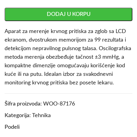
DODAJ U KORPU
Aparat za merenje krvnog pritiska za zglob sa LCD
ekranom, dvostrukom memorijom za 99 rezultata i
detekcijom nepravilnog pulsnog talasa. Oscilografska
metoda merenja obezbeđuje tačnost ±3 mmHg, a
kompaktne dimenzije omogućavaju korišćenje kod
kuće ili na putu. Idealan izbor za svakodnevni
monitoring krvnog pritiska bez posete lekaru.
Šifra proizvoda:
WOO-87176
Kategorija:
Tehnika
Podeli