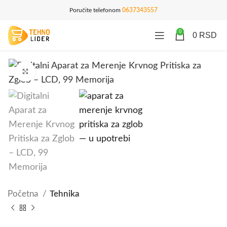
Poručite telefonom
0637343557
0
0
RSD
Click to enlarge
Početna
Tehnika