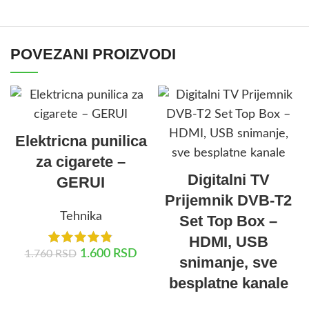
POVEZANI PROIZVODI
Elektricna punilica
za cigarete –
Digitalni TV
GERUI
Prijemnik DVB-T2
Tehnika
Set Top Box –
HDMI, USB
1.600
RSD
1.760
RSD
snimanje, sve
besplatne kanale
DODAJ U KORPU