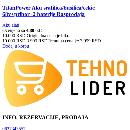
TitanPower Aku srafilica/busilica/cekic
68v+pribor+2 baterije Rasprodaja
Aku alati
Ocenjeno sa
4.80
od 5
10.000
RSD
Originalna cena je bila:
10.000 RSD.
3.999
RSD
Trenutna cena je: 3.999 RSD.
Dodaj u korpu
INFO, REZERVACIJE, PRODAJA
0637343557