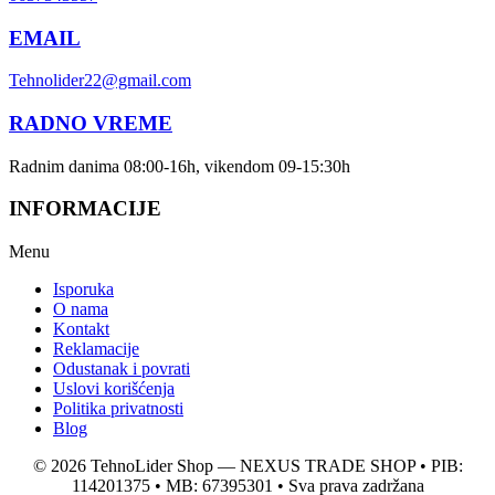
EMAIL
Tehnolider22@gmail.com
RADNO VREME
Radnim danima 08:00-16h, vikendom 09-15:30h
INFORMACIJE
Menu
Isporuka
O nama
Kontakt
Reklamacije
Odustanak i povrati
Uslovi korišćenja
Politika privatnosti
Blog
© 2026 TehnoLider Shop — NEXUS TRADE SHOP • PIB:
114201375 • MB: 67395301 • Sva prava zadržana