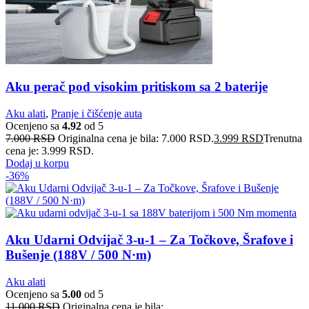
Aku perač pod visokim pritiskom sa 2 baterije
Aku alati
,
Pranje i čišćenje auta
Ocenjeno sa
4.92
od 5
7.000
RSD
Originalna cena je bila: 7.000 RSD.
3.999
RSD
Trenutna
cena je: 3.999 RSD.
Dodaj u korpu
-36%
Aku Udarni Odvijač 3-u-1 – Za Točkove, Šrafove i
Bušenje (188V / 500 N·m)
Aku alati
Ocenjeno sa
5.00
od 5
11.000
RSD
Originalna cena je bila: