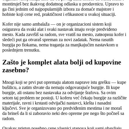
montiruješ bez ikakvog dodatnog odlaska u prodavnicu. Upravo to
ga čini jednim od najpopularnijih izbora za domaće majstore i
hobiste koji cene red, praktičnost i efikasnost u svakoj situaciji.
Kofer nije samo ambalaža — on je organizacioni sistem koji
osigurava da svaki alat i svaki nastavak imaju svoje predviđeno
mesto. Kada završiš sa radom, sve vratiš na mesto, zatвориш kofer i
sledeći put ga otvaraš spreman za novi zadatak. Nema rasutih
burgija po fiokama, nema traganja za manjkajućim nastavkom u
poslednjem trenutku.
Zašto je komplet alata bolji od kupovine
zasebno?
Mnogi koji se prvi put opremaju alatom naprave istu grešku — kupe
bušilicu, a zatim shvate da nemaju odgovarajuće burgije. Ili kupe
burgije, ali ostanu bez nastavaka za odvijanje šrafova. Sa ovim
setom taj problem ne postoji. U koferu već čekaju burgije za različite
materijale, ravni i krstasti odvijački nastavci, klešta i nasadni
ključevi. Sve je organizovano po predviđenim mestima i ne moraš
da brineš da li si zaboravio neki deo opreme pre nego što počneš sa
radom.
Ovakav pristup posebno cene vlasnici stanova koji sami obavljaju