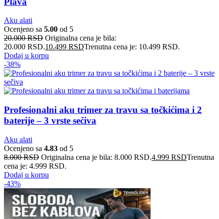
Plava
Aku alati
Ocenjeno sa
5.00
od 5
20.000
RSD
Originalna cena je bila:
20.000 RSD.
10.499
RSD
Trenutna cena je: 10.499 RSD.
Dodaj u korpu
-38%
Profesionalni aku trimer za travu sa točkićima i 2
baterije – 3 vrste sečiva
Aku alati
Ocenjeno sa
4.83
od 5
8.000
RSD
Originalna cena je bila: 8.000 RSD.
4.999
RSD
Trenutna
cena je: 4.999 RSD.
Dodaj u korpu
-43%