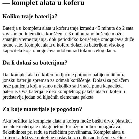
— komplet alata u koferu
Koliko traje baterija?
Baterija u kompletu alata u koferu traje između 45 minuta do 2 sata
zavisno od intenziteta korišćenja. Kontinuirano bušenje može
smanjiti vreme trajanja, dok periodičko korišćenje omogućava duže
radne sate. Komplet alata u koferu dolazi sa baterijom visokog
kapaciteta koja omogućava udoban rad tokom celog dana.
Da li dolazi sa baterijom?
Da, komplet alata u koferu uključuje potpuno nabijenu litijum-
jonsku bateriju spreman za odmah korišćenje. Dolazi sa polačem
brze punjenja koji u samo nekoliko sati vraća punu kapaciteta
baterije. Ova baterija je deo kompletnog paketa alata u koferu i
predstavlja jedan od ključnih elemenata paketa.
Za koje materijale je pogodan?
Aku bušilica iz kompleta alata u koferu može bušiti drvo, plastiku,
metalne materijale i blagi beton. Priloženi pribor omogućava
fleksibilnost pri radu sa različitim površinama. Komplet alata u
koferu sadrži sve potrebne nastavke za efikasno bušenje većine