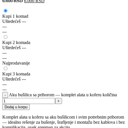
6.600
RSD
6.000
RSD
Kupi 1 komad
Uštedećeš
---
---
---
Kupi 2 komada
Uštedećeš
---
---
---
Najprodavanije
Kupi 3 komada
Uštedećeš
---
---
---
Aku bušilica sa priborom — komplet alata u koferu količina
Dodaj u korpu
Komplet alata u koferu sa aku bušilicom i svim potrebnim priborom
— idealno rešenje za bušenje, šrafljenje i montažu bez kablova i bez
komplikacija, uvek spreman za akciju.