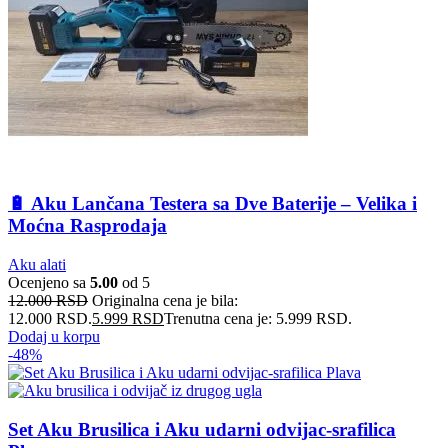
🔋 Aku Lančana Testera sa Dve Baterije – Velika i
Moćna Rasprodaja
Aku alati
Ocenjeno sa
5.00
od 5
12.000
RSD
Originalna cena je bila:
12.000 RSD.
5.999
RSD
Trenutna cena je: 5.999 RSD.
Dodaj u korpu
-48%
Set Aku Brusilica i Aku udarni odvijac-srafilica