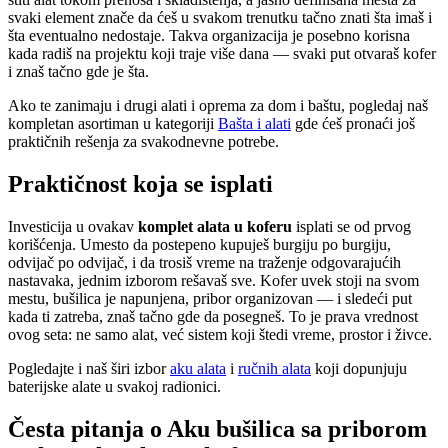
svaki element znače da ćeš u svakom trenutku tačno znati šta imaš i
šta eventualno nedostaje. Takva organizacija je posebno korisna
kada radiš na projektu koji traje više dana — svaki put otvaraš kofer
i znaš tačno gde je šta.
Ako te zanimaju i drugi alati i oprema za dom i baštu, pogledaj naš
kompletan asortiman u kategoriji
Bašta i alati
gde ćeš pronaći još
praktičnih rešenja za svakodnevne potrebe.
Praktičnost koja se isplati
Investicija u ovakav
komplet alata u koferu
isplati se od prvog
korišćenja. Umesto da postepeno kupuješ burgiju po burgiju,
odvijač po odvijač, i da trosiš vreme na traženje odgovarajućih
nastavaka, jednim izborom rešavaš sve. Kofer uvek stoji na svom
mestu, bušilica je napunjena, pribor organizovan — i sledeći put
kada ti zatreba, znaš tačno gde da posegneš. To je prava vrednost
ovog seta: ne samo alat, već sistem koji štedi vreme, prostor i živce.
Pogledajte i naš širi izbor
aku alata
i
ručnih alata
koji dopunjuju
baterijske alate u svakoj radionici.
Česta pitanja o Aku bušilica sa priborom