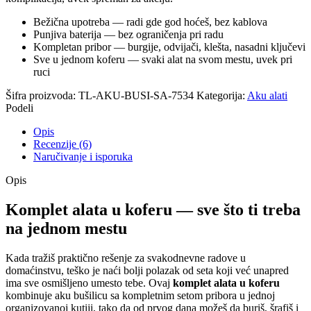
Bežična upotreba — radi gde god hoćeš, bez kablova
Punjiva baterija — bez ograničenja pri radu
Kompletan pribor — burgije, odvijači, klešta, nasadni ključevi
Sve u jednom koferu — svaki alat na svom mestu, uvek pri
ruci
Šifra proizvoda:
TL-AKU-BUSI-SA-7534
Kategorija:
Aku alati
Podeli
Opis
Recenzije (6)
Naručivanje i isporuka
Opis
Komplet alata u koferu — sve što ti treba
na jednom mestu
Kada tražiš praktično rešenje za svakodnevne radove u
domaćinstvu, teško je naći bolji polazak od seta koji već unapred
ima sve osmišljeno umesto tebe. Ovaj
komplet alata u koferu
kombinuje aku bušilicu sa kompletnim setom pribora u jednoj
organizovanoj kutiji, tako da od prvog dana možeš da buriš, šrafiš i