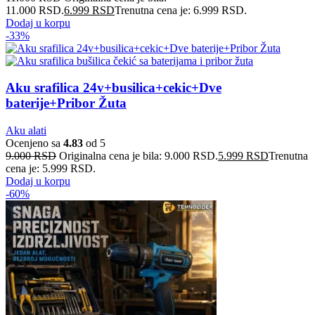
11.000 RSD.
6.999
RSD
Trenutna cena je: 6.999 RSD.
Dodaj u korpu
-33%
Aku srafilica 24v+busilica+cekic+Dve
baterije+Pribor Žuta
Aku alati
Ocenjeno sa
4.83
od 5
9.000
RSD
Originalna cena je bila: 9.000 RSD.
5.999
RSD
Trenutna
cena je: 5.999 RSD.
Dodaj u korpu
-60%