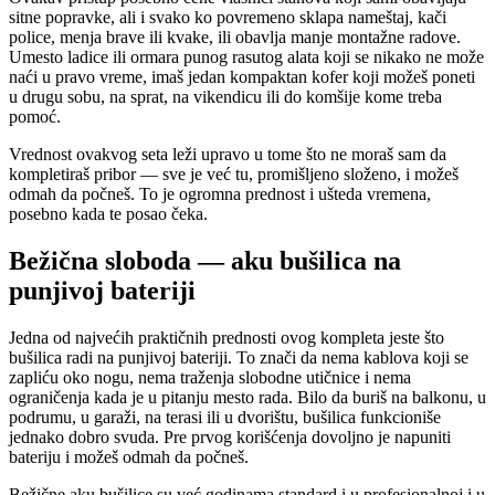
sitne popravke, ali i svako ko povremeno sklapa nameštaj, kači
police, menja brave ili kvake, ili obavlja manje montažne radove.
Umesto ladice ili ormara punog rasutog alata koji se nikako ne može
naći u pravo vreme, imaš jedan kompaktan kofer koji možeš poneti
u drugu sobu, na sprat, na vikendicu ili do komšije kome treba
pomoć.
Vrednost ovakvog seta leži upravo u tome što ne moraš sam da
kompletiraš pribor — sve je već tu, promišljeno složeno, i možeš
odmah da počneš. To je ogromna prednost i ušteda vremena,
posebno kada te posao čeka.
Bežična sloboda — aku bušilica na
punjivoj bateriji
Jedna od najvećih praktičnih prednosti ovog kompleta jeste što
bušilica radi na punjivoj bateriji. To znači da nema kablova koji se
zapliću oko nogu, nema traženja slobodne utičnice i nema
ograničenja kada je u pitanju mesto rada. Bilo da buriš na balkonu, u
podrumu, u garaži, na terasi ili u dvorištu, bušilica funkcioniše
jednako dobro svuda. Pre prvog korišćenja dovoljno je napuniti
bateriju i možeš odmah da počneš.
Bežične aku bušilice su već godinama standard i u profesionalnoj i u