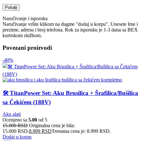
Naručivanje i isporuka
Naručivanje vršite klikom na dugme "dodaj u korpu". Unesete Ime i
prezime, adresu i broj telefona. Rok za isporuku je 1-3 dana sa BEX
kurirskom službom.
Povezani proizvodi
-40%
🛠️ TitanPower Set: Aku Brusilica + Šrafilica/Bušilica
sa Čekićem (188V)
Aku alati
Ocenjeno sa
5.00
od 5
15.000
RSD
Originalna cena je bila:
15.000 RSD.
8.999
RSD
Trenutna cena je: 8.999 RSD.
Dodaj u korpu