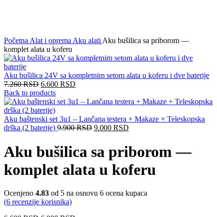
Click to enlarge
Početna
Alat i oprema
Aku alati
Aku bušilica sa priborom —
komplet alata u koferu
Aku bušilica 24V sa kompletnim setom alata u koferu i dve baterije
7.260
RSD
6.600
RSD
Back to products
Aku baštenski set 3u1 – Lančana testera + Makaze + Teleskopska
drška (2 baterije)
9.900
RSD
9.000
RSD
Aku bušilica sa priborom —
komplet alata u koferu
Ocenjeno
4.83
od 5 na osnovu
6
ocena kupaca
(
6
recenzije korisnika)