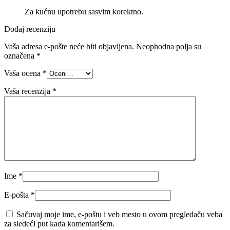
Za kućnu upotrebu sasvim korektno.
Dodaj recenziju
Vaša adresa e-pošte neće biti objavljena.
Neophodna polja su
označena
*
Vaša ocena
*
Vaša recenzija
*
Ime
*
E-pošta
*
Sačuvaj moje ime, e-poštu i veb mesto u ovom pregledaču veba
za sledeći put kada komentarišem.