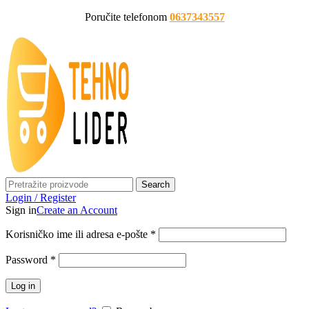
Poručite telefonom
0637343557
Search
Login / Register
Sign in
Create an Account
Korisničko ime ili adresa e-pošte
*
Password
*
Log in