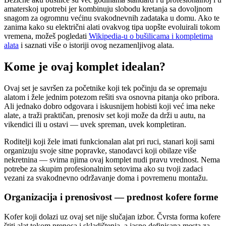
amaterskoj upotrebi jer kombinuju slobodu kretanja sa dovoljnom
snagom za ogromnu većinu svakodnevnih zadataka u domu. Ako te
zanima kako su električni alati ovakvog tipa uopšte evoluirali tokom
vremena, možeš pogledati
Wikipedia-u o bušilicama i kompletima
alata
i saznati više o istoriji ovog nezamenljivog alata.
Kome je ovaj komplet idealan?
Ovaj set je savršen za početnike koji tek počinju da se opremaju
alatom i žele jednim potezom rešiti sva osnovna pitanja oko pribora.
Ali jednako dobro odgovara i iskusnijem hobisti koji već ima neke
alate, a traži praktičan, prenosiv set koji može da drži u autu, na
vikendici ili u ostavi — uvek spreman, uvek kompletiran.
Roditelji koji žele imati funkcionalan alat pri ruci, stanari koji sami
organizuju svoje sitne popravke, stanodavci koji obilaze više
nekretnina — svima njima ovaj komplet nudi pravu vrednost. Nema
potrebe za skupim profesionalnim setovima ako su tvoji zadaci
vezani za svakodnevno održavanje doma i povremenu montažu.
Organizacija i prenosivost — prednost kofere forme
Kofer koji dolazi uz ovaj set nije slučajan izbor. Čvrsta forma kofere
štiti alat tokom prenosa i skladištenja, a jasno definisana mesta za