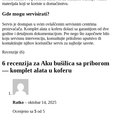
materijala koji se koriste u domaćinstvu.
Gde mogu servisirati?
Servis je dostupan u svim ovlašćenim servisnim centrima
proizvaćača. Komplet alata u koferu dolazi sa garantijom od dve
godine i detaljnom dokumentacijom. Pre nego što započnete bilo
koju servisnu intervenciju, konsultujte priloženo uputstvo ili
kontaktirajte njihov korisničke servis za najbolje savete.
Recenzije (6)
6 recenzija za
Aku bušilica sa priborom
— komplet alata u koferu
Ratko
–
oktobar 14, 2025
Ocenjeno sa
5
od 5