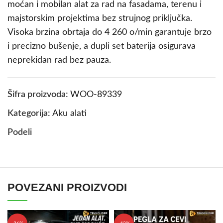
moćan i mobilan alat za rad na fasadama, terenu i
majstorskim projektima bez strujnog priključka.
Visoka brzina obrtaja do 4 260 o/min garantuje brzo
i precizno bušenje, a dupli set baterija osigurava
neprekidan rad bez pauza.
Šifra proizvoda:
WOO-89339
Kategorija:
Aku alati
Podeli
POVEZANI PROIZVODI