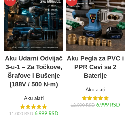
-36%
-42%
Aku Udarni Odvijač
Aku Pegla za PVC i
3-u-1 – Za Točkove,
PPR Cevi sa 2
Šrafove i Bušenje
Baterije
(188V / 500 N·m)
Aku alati
Aku alati
6.999
RSD
12.000
RSD
6.999
RSD
11.000
RSD
DODAJ U KORPU
DODAJ U KORPU