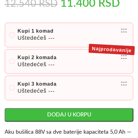
11.400
RSD
12.540
RSD
---
Kupi 1 komad
---
Uštedećeš
---
Najprodavanije
---
Kupi 2 komada
---
Uštedećeš
---
---
Kupi 3 komada
---
Uštedećeš
---
DODAJ U KORPU
Aku bušilica 88V sa dve baterije kapaciteta 5,0 Ah —