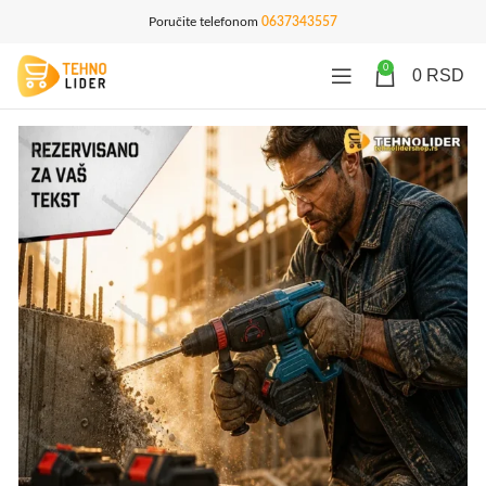
Poručite telefonom
0637343557
0
0
RSD