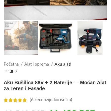
Početna
Alat i oprema
Aku alati
Aku Bušilica 88V + 2 Baterije — Moćan Alat
za Teren i Fasade
(
6
recenzije korisnika)