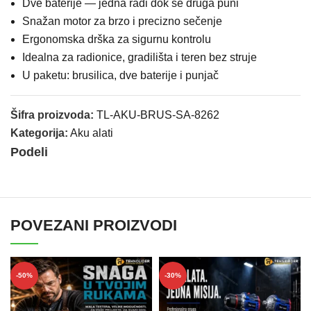
Dve baterije — jedna radi dok se druga puni
Snažan motor za brzo i precizno sečenje
Ergonomska drška za sigurnu kontrolu
Idealna za radionice, gradilišta i teren bez struje
U paketu: brusilica, dve baterije i punjač
Šifra proizvoda:
TL-AKU-BRUS-SA-8262
Kategorija:
Aku alati
Podeli
POVEZANI PROIZVODI
-50%
-30%