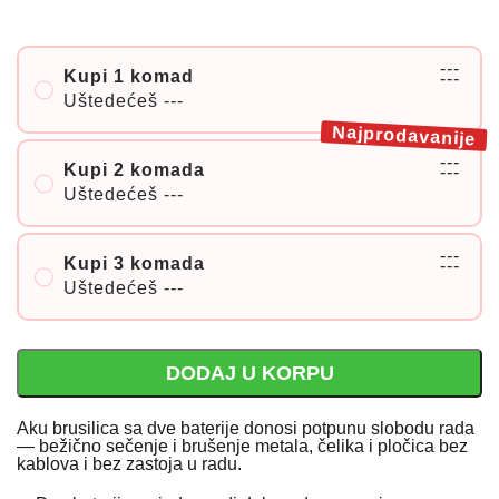
---
Kupi 1 komad
---
Uštedećeš
---
Najprodavanije
---
Kupi 2 komada
---
Uštedećeš
---
---
Kupi 3 komada
---
Uštedećeš
---
DODAJ U KORPU
Aku brusilica sa dve baterije donosi potpunu slobodu rada
— bežično sečenje i brušenje metala, čelika i pločica bez
kablova i bez zastoja u radu.