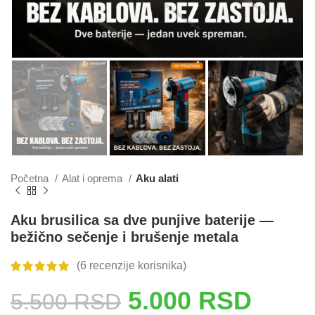
Početna
Alat i oprema
Aku alati
Aku brusilica sa dve punjive baterije —
bežično sečenje i brušenje metala
(
6
recenzije korisnika)
5.000
RSD
5.500
RSD