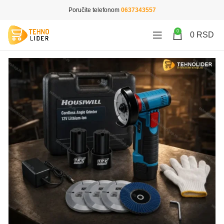
Poručite telefonom
0637343557
0
0
RSD