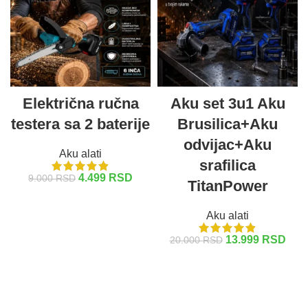
Električna ručna
Aku set 3u1 Aku
testera sa 2 baterije
Brusilica+Aku
odvijac+Aku
Aku alati
srafilica
4.499
RSD
9.000
RSD
TitanPower
DODAJ U KORPU
Aku alati
13.999
RSD
20.000
RSD
DODAJ U KORPU