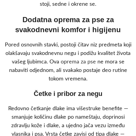
stoji, sedne i okrene se.
Dodatna oprema za pse za
svakodnevni komfor i higijenu
Pored osnovnih stavki, postoji čitav niz predmeta koji
olakšavaju svakodnevnu negu i podižu kvalitet života
vašeg ljubimca. Ova
oprema za pse
ne mora se
nabaviti odjednom, ali svakako postaje deo rutine
tokom vremena.
Četke i pribor za negu
Redovno četkanje dlake ima višestruke benefite —
smanjuje količinu dlake po nameštaju, doprinosi
zdravlju kože i dlake, a ujedno jača vezu između
vlasnika i psa. Vrsta četke zavisi od tipa dlake —