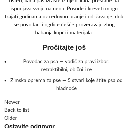
ošteti, kada pas izraste iz nje ili kada prestane da
ispunjava svoju namenu. Posude i kreveti mogu
trajati godinama uz redovno pranje i održavanje, dok
se povodaci i ogrlice češće proveravaju zbog
habanja kopči i materijala.
Pročitajte još
Povodac za psa — vodič za pravi izbor:
retraktibilni, obični i re
Zimska oprema za pse — 5 stvari koje štite psa od
hladnoće
Newer
Back to list
Older
Ostavite odgovor