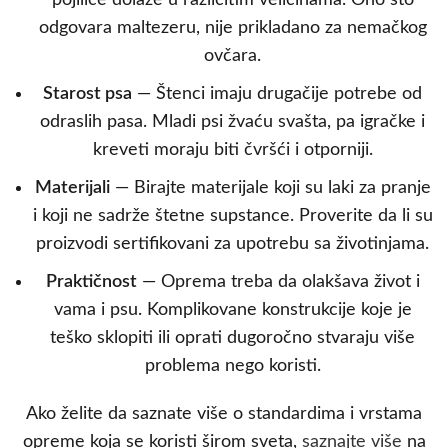
pojilice dolaze u različitim veličinama. Ono što
odgovara maltezeru, nije prikladano za nemačkog
ovčara.
Starost psa
— Štenci imaju drugačije potrebe od
odraslih pasa. Mladi psi žvaću svašta, pa igračke i
kreveti moraju biti čvršći i otporniji.
Materijali
— Birajte materijale koji su laki za pranje
i koji ne sadrže štetne supstance. Proverite da li su
proizvodi sertifikovani za upotrebu sa životinjama.
Praktičnost
— Oprema treba da olakšava život i
vama i psu. Komplikovane konstrukcije koje je
teško sklopiti ili oprati dugoročno stvaraju više
problema nego koristi.
Ako želite da saznate više o standardima i vrstama
opreme koja se koristi širom sveta,
saznajte više
na