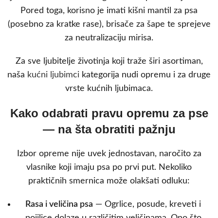
Pored toga, korisno je imati kišni mantil za psa
(posebno za kratke rase), brisače za šape te sprejeve
za neutralizaciju mirisa.
Za sve ljubitelje životinja koji traže širi asortiman,
naša
kućni ljubimci
kategorija nudi opremu i za druge
vrste kućnih ljubimaca.
Kako odabrati pravu opremu za pse
— na šta obratiti pažnju
Izbor opreme nije uvek jednostavan, naročito za
vlasnike koji imaju psa po prvi put. Nekoliko
praktičnih smernica može olakšati odluku:
Rasa i veličina psa
— Ogrlice, posude, kreveti i