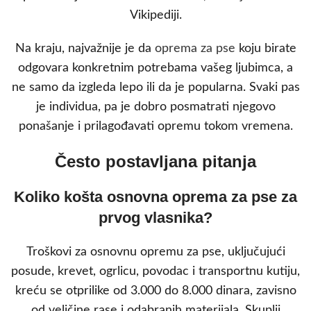
Vikipediji.
Na kraju, najvažnije je da
oprema za pse
koju birate
odgovara konkretnim potrebama vašeg ljubimca, a
ne samo da izgleda lepo ili da je popularna. Svaki pas
je individua, pa je dobro posmatrati njegovo
ponašanje i prilagođavati opremu tokom vremena.
Često postavljana pitanja
Koliko košta osnovna oprema za pse za
prvog vlasnika?
Troškovi za osnovnu opremu za pse, uključujući
posude, krevet, ogrlicu, povodac i transportnu kutiju,
kreću se otprilike od 3.000 do 8.000 dinara, zavisno
od veličine rase i odabranih materijala. Skuplji