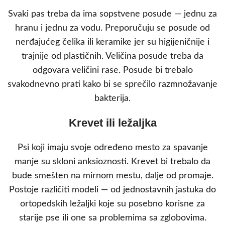
Svaki pas treba da ima sopstvene posude — jednu za
hranu i jednu za vodu. Preporučuju se posude od
nerđajućeg čelika ili keramike jer su higijeničnije i
trajnije od plastičnih. Veličina posude treba da
odgovara veličini rase. Posude bi trebalo
svakodnevno prati kako bi se sprečilo razmnožavanje
bakterija.
Krevet ili ležaljka
Psi koji imaju svoje određeno mesto za spavanje
manje su skloni anksioznosti. Krevet bi trebalo da
bude smešten na mirnom mestu, dalje od promaje.
Postoje različiti modeli — od jednostavnih jastuka do
ortopedskih ležaljki koje su posebno korisne za
starije pse ili one sa problemima sa zglobovima.