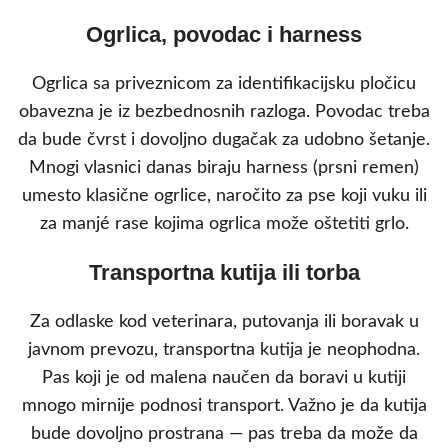
Ogrlica, povodac i harness
Ogrlica sa priveznicom za identifikacijsku pločicu
obavezna je iz bezbednosnih razloga. Povodac treba
da bude čvrst i dovoljno dugačak za udobno šetanje.
Mnogi vlasnici danas biraju harness (prsni remen)
umesto klasične ogrlice, naročito za pse koji vuku ili
za manjé rase kojima ogrlica može oštetiti grlo.
Transportna kutija ili torba
Za odlaske kod veterinara, putovanja ili boravak u
javnom prevozu, transportna kutija je neophodna.
Pas koji je od malena naučen da boravi u kutiji
mnogo mirnije podnosi transport. Važno je da kutija
bude dovoljno prostrana — pas treba da može da