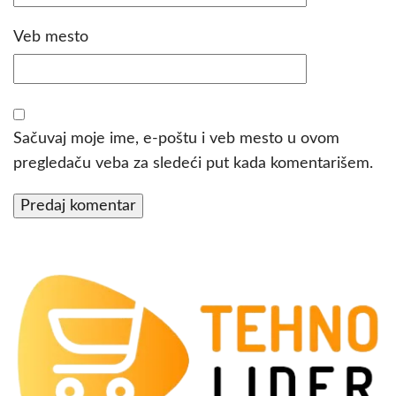
Veb mesto
Sačuvaj moje ime, e-poštu i veb mesto u ovom
pregledaču veba za sledeći put kada komentarišem.