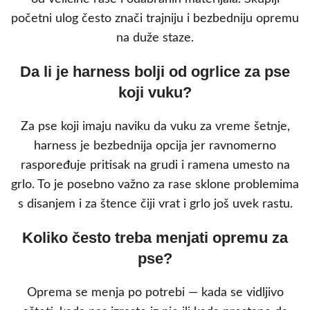
početni ulog često znači trajniju i bezbedniju opremu
na duže staze.
Da li je harness bolji od ogrlice za pse
koji vuku?
Za pse koji imaju naviku da vuku za vreme šetnje,
harness je bezbednija opcija jer ravnomerno
raspoređuje pritisak na grudi i ramena umesto na
grlo. To je posebno važno za rase sklone problemima
s disanjem i za štence čiji vrat i grlo još uvek rastu.
Koliko često treba menjati opremu za
pse?
Oprema se menja po potrebi — kada se vidljivo