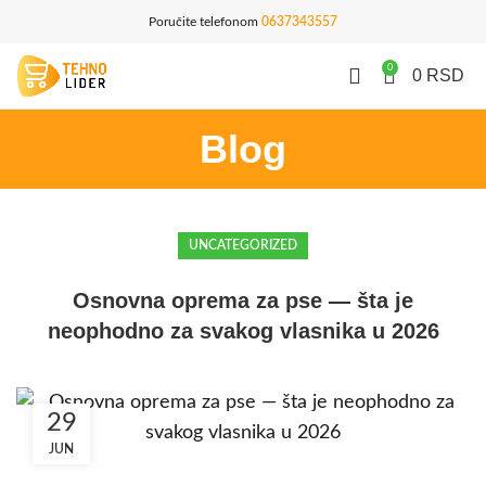
Poručite telefonom
0637343557
0
0
RSD
Blog
UNCATEGORIZED
Osnovna oprema za pse — šta je
neophodno za svakog vlasnika u 2026
29
JUN