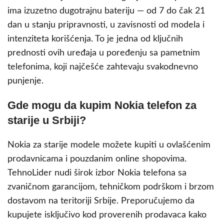
ima izuzetno dugotrajnu bateriju — od 7 do čak 21
dan u stanju pripravnosti, u zavisnosti od modela i
intenziteta korišćenja. To je jedna od ključnih
prednosti ovih uređaja u poređenju sa pametnim
telefonima, koji najčešće zahtevaju svakodnevno
punjenje.
Gde mogu da kupim Nokia telefon za
starije u Srbiji?
Nokia za starije modele možete kupiti u ovlašćenim
prodavnicama i pouzdanim online shopovima.
TehnoLider nudi širok izbor Nokia telefona sa
zvaničnom garancijom, tehničkom podrškom i brzom
dostavom na teritoriji Srbije. Preporučujemo da
kupujete isključivo kod proverenih prodavaca kako