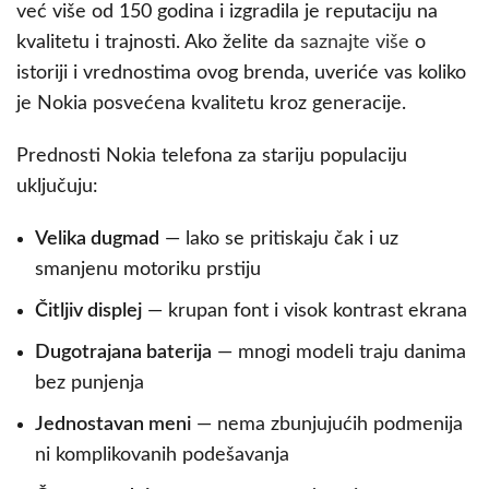
već više od 150 godina i izgradila je reputaciju na
kvalitetu i trajnosti. Ako želite da
saznajte više
o
istoriji i vrednostima ovog brenda, uveriće vas koliko
je Nokia posvećena kvalitetu kroz generacije.
Prednosti Nokia telefona za stariju populaciju
uključuju:
Velika dugmad
— lako se pritiskaju čak i uz
smanjenu motoriku prstiju
Čitljiv displej
— krupan font i visok kontrast ekrana
Dugotrajana baterija
— mnogi modeli traju danima
bez punjenja
Jednostavan meni
— nema zbunjujućih podmenija
ni komplikovanih podešavanja