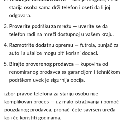
starija osoba sama drži telefon i oseti da li joj
odgovara.
Proverite podršku za mrežu
— uverite se da
telefon radi na mreži dostupnoj u vašem kraju.
Razmotrite dodatnu opremu
— futrola, punjač za
auto i slušalice mogu biti korisni dodaci.
Birajte proverenog prodavca
— kupovina od
renomiranog prodavca sa garancijom i tehničkom
podrškom uvek je sigurnija opcija.
izbor pravog telefona za stariju osobu nije
komplikovan proces — uz malo istraživanja i pomoć
pouzdanog prodavca, pronaći ćete savršen uređaj
koji će koristiti godinama.