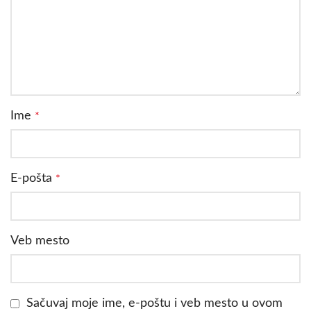
Ime
*
E-pošta
*
Veb mesto
Sačuvaj moje ime, e-poštu i veb mesto u ovom