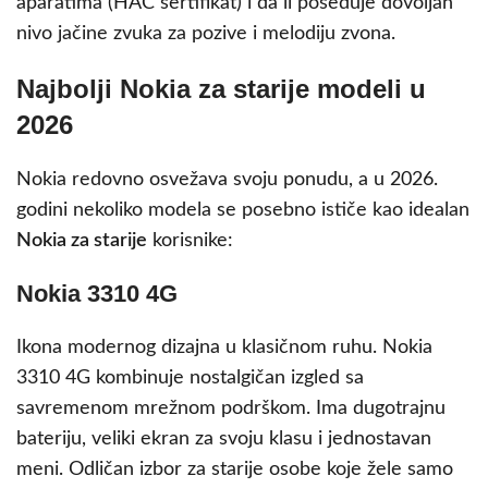
aparatima (HAC sertifikat) i da li poseduje dovoljan
nivo jačine zvuka za pozive i melodiju zvona.
Najbolji Nokia za starije modeli u
2026
Nokia redovno osvežava svoju ponudu, a u 2026.
godini nekoliko modela se posebno ističe kao idealan
Nokia za starije
korisnike:
Nokia 3310 4G
Ikona modernog dizajna u klasičnom ruhu. Nokia
3310 4G kombinuje nostalgičan izgled sa
savremenom mrežnom podrškom. Ima dugotrajnu
bateriju, veliki ekran za svoju klasu i jednostavan
meni. Odličan izbor za starije osobe koje žele samo