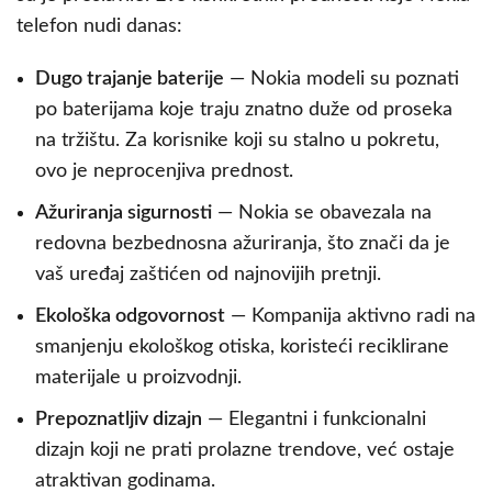
telefon nudi danas:
Dugo trajanje baterije
— Nokia modeli su poznati
po baterijama koje traju znatno duže od proseka
na tržištu. Za korisnike koji su stalno u pokretu,
ovo je neprocenjiva prednost.
Ažuriranja sigurnosti
— Nokia se obavezala na
redovna bezbednosna ažuriranja, što znači da je
vaš uređaj zaštićen od najnovijih pretnji.
Ekološka odgovornost
— Kompanija aktivno radi na
smanjenju ekološkog otiska, koristeći reciklirane
materijale u proizvodnji.
Prepoznatljiv dizajn
— Elegantni i funkcionalni
dizajn koji ne prati prolazne trendove, već ostaje
atraktivan godinama.