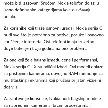
može biti izazovan. Srećom, Nokia telefon dolazi u
jasno definisanim kategorijama koje olakšavaju
odluku.
Za korisnike koji traže osnovni uređaj
, Nokia serija C
nudi sve što je potrebno za pozive, poruke i osnovno
korišćenje interneta. Ovi telefoni imaju izuzetno
duge baterije i traju godinama bez problema.
Za one koji žele balans između cene i performansi
,
Nokia serija G i X su odlični izbori. Ovi modeli dolaze
sa pristojnim kamerama, dovoljno RAM memorije za
multitasking i ekranima koji pružaju prijatan vizuelni
doživljaj.
Za zahtevnije korisnike
, Nokia nudi flagship modele
sa naprednim kamerama, brzim procesorima i