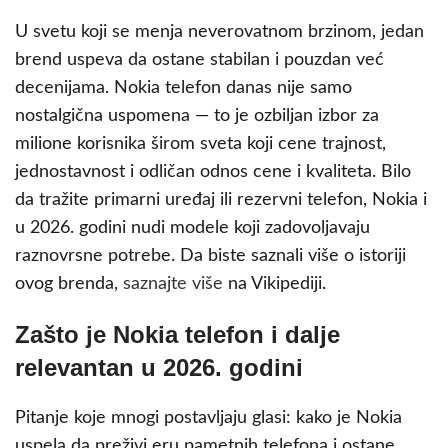
U svetu koji se menja neverovatnom brzinom, jedan
brend uspeva da ostane stabilan i pouzdan već
decenijama. Nokia telefon danas nije samo
nostalgična uspomena — to je ozbiljan izbor za
milione korisnika širom sveta koji cene trajnost,
jednostavnost i odličan odnos cene i kvaliteta. Bilo
da tražite primarni uređaj ili rezervni telefon, Nokia i
u 2026. godini nudi modele koji zadovoljavaju
raznovrsne potrebe. Da biste saznali više o istoriji
ovog brenda,
saznajte više
na Vikipediji.
Zašto je Nokia telefon i dalje
relevantan u 2026. godini
Pitanje koje mnogi postavljaju glasi: kako je Nokia
uspela da preživi eru pametnih telefona i ostane