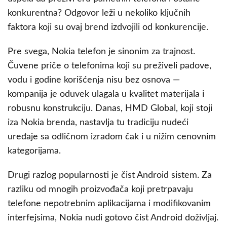
konkurentna? Odgovor leži u nekoliko ključnih
faktora koji su ovaj brend izdvojili od konkurencije.
Pre svega, Nokia telefon je sinonim za trajnost.
Čuvene priče o telefonima koji su preživeli padove,
vodu i godine korišćenja nisu bez osnova —
kompanija je oduvek ulagala u kvalitet materijala i
robusnu konstrukciju. Danas, HMD Global, koji stoji
iza Nokia brenda, nastavlja tu tradiciju nudeći
uređaje sa odličnom izradom čak i u nižim cenovnim
kategorijama.
Drugi razlog popularnosti je čist Android sistem. Za
razliku od mnogih proizvođača koji pretrpavaju
telefone nepotrebnim aplikacijama i modifikovanim
interfejsima, Nokia nudi gotovo čist Android doživljaj.