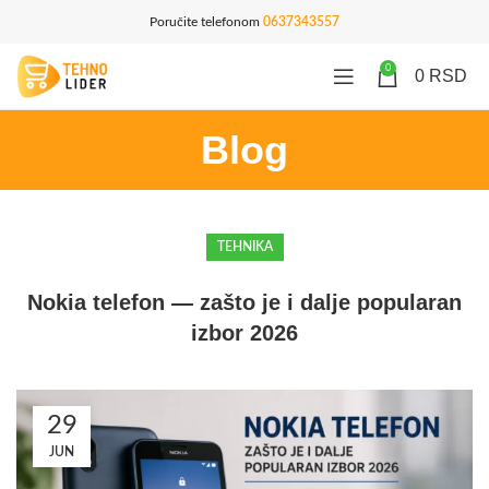
Poručite telefonom
0637343557
0
0
RSD
Blog
TEHNIKA
Nokia telefon — zašto je i dalje popularan
izbor 2026
29
JUN