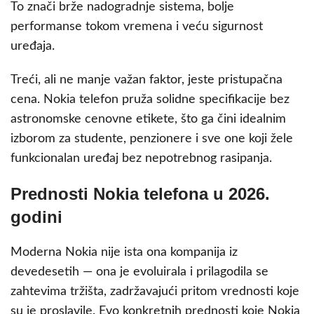
To znači brže nadogradnje sistema, bolje
performanse tokom vremena i veću sigurnost
uređaja.
Treći, ali ne manje važan faktor, jeste pristupačna
cena. Nokia telefon pruža solidne specifikacije bez
astronomske cenovne etikete, što ga čini idealnim
izborom za studente, penzionere i sve one koji žele
funkcionalan uređaj bez nepotrebnog rasipanja.
Prednosti Nokia telefona u 2026.
godini
Moderna Nokia nije ista ona kompanija iz
devedesetih — ona je evoluirala i prilagodila se
zahtevima tržišta, zadržavajući pritom vrednosti koje
su je proslavile. Evo konkretnih prednosti koje Nokia