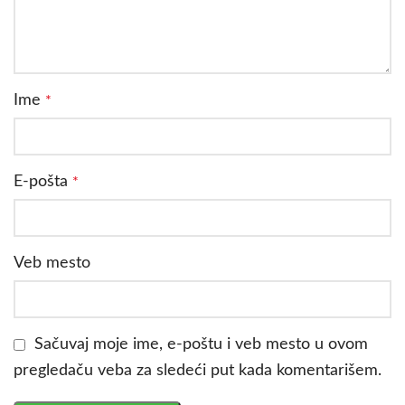
Ime
*
E-pošta
*
Veb mesto
Sačuvaj moje ime, e-poštu i veb mesto u ovom
pregledaču veba za sledeći put kada komentarišem.