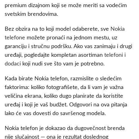
premium dizajnom koji se može meriti sa vodećim
svetskim brendovima.
Bez obzira na to koji model odaberete, sve
Nokia
telefone
možete pronaći na jednom mestu, uz
garanciju i stručnu podršku. Ako vas zanimaju i drugi
uređaji, pogledajte kompletan asortiman
telefoni i
dodaci
koji nudi sve što vam je potrebno.
Kada birate Nokia telefon, razmislite o sledećim
faktorima: koliko fotografišete, da li vam je važna
veličina ekrana, koliko dugo planirate da koristite
uređaj i koji je vaš budžet. Odgovori na ova pitanja
lako će vas dovesti do savršenog modela.
Nokia telefon je dokazao da dugovečnost brenda
nije slučajnost — ona je rezultat doslednog