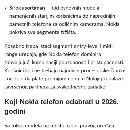
Širok asortiman
— Od osnovnih modela
namenjenih starijim korisnicima do naprednijih
pametnih telefona sa odličnim kamerama, Nokia
pokriva sve segmente tržišta.
Posebno treba istaći segment entry-level i mid-
range uređaja, gde Nokia telefon dominira
zahvaljujući kombinaciji pouzdanosti i pristupačnosti.
Korisnici koji ne trebaju najnovije procesorske čipove
i ne žele da plate premijum cenu, u Nokiji pronalaze
savršenog partnera za svakodnevne zadatke.
Koji Nokia telefon odabrati u 2026.
godini
Sa toliko modela na tržištu, izbor pravog uređaja