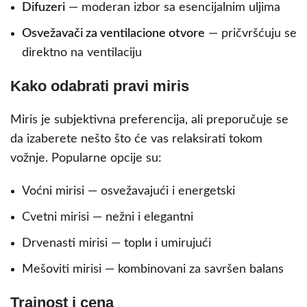
Difuzeri
— moderan izbor sa esenciјalnim uljima
Osvežavači za ventilacione otvore
— pričvršćuјu se
direktno na ventilaciju
Kako odabrati pravi miris
Miris je subjektivna preferencija, ali preporučuјe se
da izaberete nešto što će vas relaksirati tokom
vožnje. Popularne opcije su:
Voćni mirisi — osvežavajući i energetski
Cvetni mirisi — nežni i elegantni
Drvenasti mirisi — toplи i umirujući
Mešoviti mirisi — kombinovani za savršen balans
Trajnost i cena