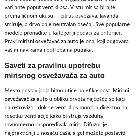
varijante poput vent klipsa. Vrstu mirisa birajte
prema ličnom ukusu — citrus osvežava, lavanda
smiruje, a drvo daje neutralan osećaj. Sve popularne
modele pronađite u kategoriji
dodaci za enterijer
.
Pravi
mirisni osvežavač za auto
je onaj koji odgovara
vašim navikama i potrebama putnika.
Saveti za pravilnu upotrebu
mirisnog osvežavača za auto
Mesto postavljanja bitno utiče na efikasnost.
Mirisni
osvežavač za auto
u obliku drveta najčešće se kači
na retrovizor, dok se vent klips montira direktno na
rešetku ventilacije kako bi struja vazduha
ravnomerno raspoređivala miris. Difuzor je
najpraktičniji u nosaču čaša, a gel možete postaviti