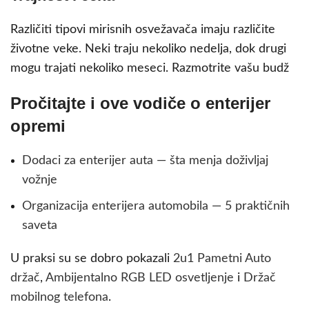
Različiti tipovi mirisnih osvežavača imaju različite
životne veke. Neki traju nekoliko nedelja, dok drugi
mogu trajati nekoliko meseci. Razmotrite vašu budž
Pročitajte i ove vodiče o enterijer
opremi
Dodaci za enterijer auta — šta menja doživljaj
vožnje
Organizacija enterijera automobila — 5 praktičnih
saveta
U praksi su se dobro pokazali
2u1 Pametni Auto
držač
,
Ambijentalno RGB LED osvetljenje
i
Držač
mobilnog telefona
.