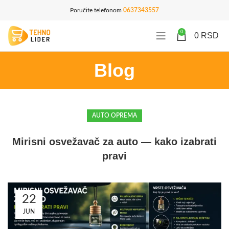
Poručite telefonom
0637343557
0
0
RSD
Blog
AUTO OPREMA
Mirisni osvežavač za auto — kako izabrati
pravi
22
JUN