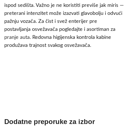
ispod sedišta. Važno je ne koristiti previše jak miris —
preterani intenzitet može izazvati glavobolju i odvući
pažnju vozača. Za čist i svež enterijer pre
postavljanja osvežavača pogledajte i asortiman za
pranje auta
. Redovna higijenska kontrola kabine
produžava trajnost svakog osvežavača.
Dodatne preporuke za izbor