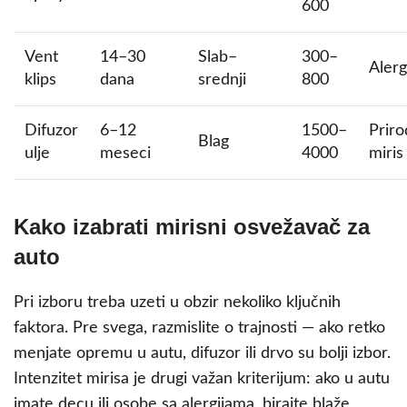
600
Vent
14–30
Slab–
300–
Alerg
klips
dana
srednji
800
Difuzor
6–12
1500–
Prir
Blag
ulje
meseci
4000
miris
Kako izabrati mirisni osvežavač za
auto
Pri izboru treba uzeti u obzir nekoliko ključnih
faktora. Pre svega, razmislite o trajnosti — ako retko
menjate opremu u autu, difuzor ili drvo su bolji izbor.
Intenzitet mirisa je drugi važan kriterijum: ako u autu
imate decu ili osobe sa alergijama, birajte blaže