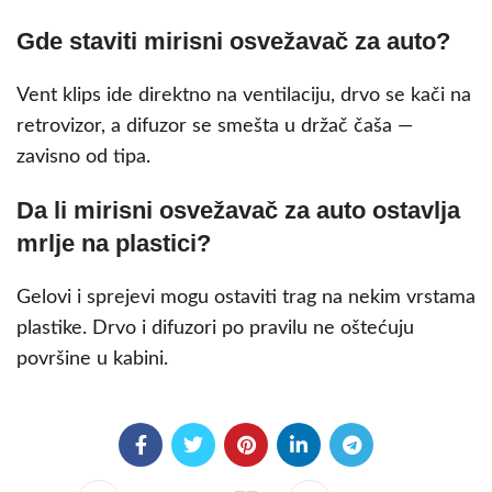
Gde staviti mirisni osvežavač za auto?
Vent klips ide direktno na ventilaciju, drvo se kači na
retrovizor, a difuzor se smešta u držač čaša —
zavisno od tipa.
Da li mirisni osvežavač za auto ostavlja
mrlje na plastici?
Gelovi i sprejevi mogu ostaviti trag na nekim vrstama
plastike. Drvo i difuzori po pravilu ne oštećuju
površine u kabini.