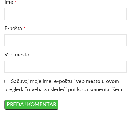
Ime
*
E-pošta
*
Veb mesto
Sačuvaj moje ime, e-poštu i veb mesto u ovom
pregledaču veba za sledeći put kada komentarišem.