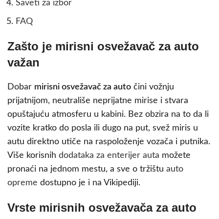
Saveti za izbor
FAQ
Zašto je mirisni osvežavač za auto
važan
Dobar
mirisni osvežavač za auto
čini vožnju
prijatnijom, neutrališe neprijatne mirise i stvara
opuštajuću atmosferu u kabini. Bez obzira na to da li
vozite kratko do posla ili dugo na put, svež miris u
autu direktno utiče na raspoloženje vozača i putnika.
Više korisnih
dodataka za enterijer auta
možete
pronaći na jednom mestu, a sve o tržištu
auto
opreme
dostupno je i na Vikipediji.
Vrste mirisnih osvežavača za auto