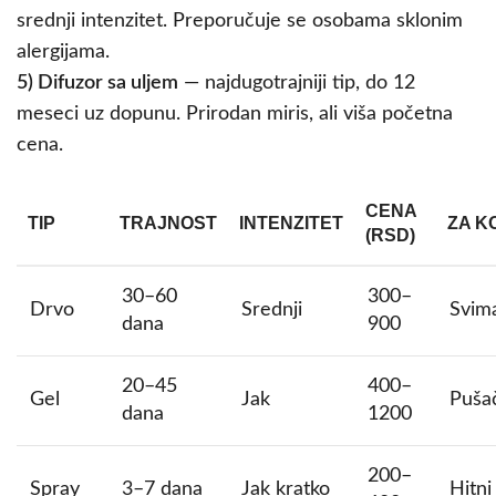
srednji intenzitet. Preporučuje se osobama sklonim
alergijama.
5) Difuzor sa uljem
— najdugotrajniji tip, do 12
meseci uz dopunu. Prirodan miris, ali viša početna
cena.
CENA
TIP
TRAJNOST
INTENZITET
ZA K
(RSD)
30–60
300–
Drvo
Srednji
Svim
dana
900
20–45
400–
Gel
Jak
Puša
dana
1200
200–
Spray
3–7 dana
Jak kratko
Hitni