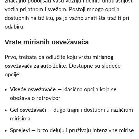
značajno poboljšati vašu vožnju i učiniti unutrašnjost
vozila prijatnom i svežom. Postoji mnogo opcija
dostupnih na tržištu, pa je važno znati šta tražiti pri
odabiru.
Vrste mirisnih osvežavača
Prvo, trebate da odlučite koju vrstu
mirisnog
osvežavača za auto
želite. Dostupne su sledeće
opcije:
Viseće osvežavače
— klasična opcija koja se
obešava o retrovizor
Gel osvežavači
— dugo trajni i dostupni u različitim
mirisima
Spreјevi
— brzo deluјu i pruživaјu intenzivne mirise