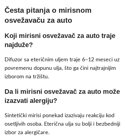
Česta pitanja o mirisnom
osvežavaču za auto
Koji mirisni osvežavač za auto traje
najduže?
Difuzor sa eteričnim uljem traje 6–12 meseci uz
povremenu dopunu ulja, što ga čini najtrajnijim
izborom na tržištu.
Da li mirisni osvežavač za auto može
izazvati alergiju?
Sintetički mirisi ponekad izazivaju reakciju kod
osetljivih osoba. Eterična ulja su bolji i bezbedniji
izbor za alergičare.