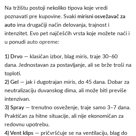
Na tržištu postoji nekoliko tipova koje vredi
poznavati pre kupovine. Svaki
mirisni osvežavač za
auto
ima drugačiji način delovanja, trajnost i
intenzitet. Evo pet najčešćih vrsta koje možete naći i
u ponudi
auto opreme
:
1) Drvo
— klasičan izbor, blag miris, traje 30–60
dana. Jednostavan za postavljanje, ali se brže troši na
toploti.
2) Gel
— jak i dugotrajan miris, do 45 dana. Dobar za
neutralizaciju duvanskog dima, ali može biti previše
intenzivan.
3) Spray
— trenutno osveženje, traje samo 3–7 dana.
Praktičan za hitne situacije, ali nije ekonomičan za
redovnu upotrebu.
4) Vent klips
— pričvršćuje se na ventilaciju, blag do