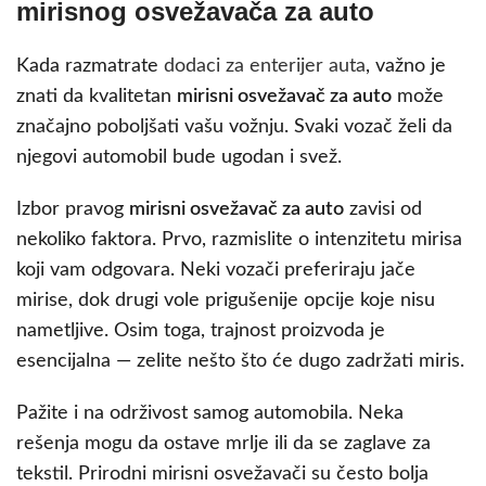
mirisnog osvežavača za auto
Kada razmatrate
dodaci za enterijer auta
, važno je
znati da kvalitetan
mirisni osvežavač za auto
može
značajno poboljšati vašu vožnju. Svaki vozač želi da
njegovi automobil bude ugodan i svež.
Izbor pravog
mirisni osvežavač za auto
zavisi od
nekoliko faktora. Prvo, razmislite o intenzitetu mirisa
koji vam odgovara. Neki vozači preferiraju jače
mirise, dok drugi vole prigušenije opcije koje nisu
nametljive. Osim toga, trajnost proizvoda je
esencijalna — zelite nešto što će dugo zadržati miris.
Pažite i na održivost samog automobila. Neka
rešenja mogu da ostave mrlje ili da se zaglave za
tekstil. Prirodni mirisni osvežavači su često bolja