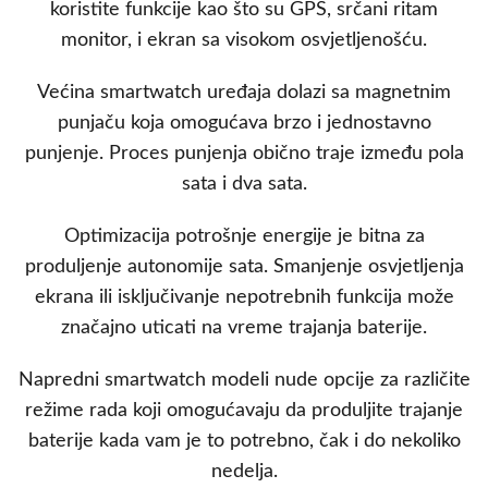
koristite funkcije kao što su GPS, srčani ritam
monitor, i ekran sa visokom osvjetljenošću.
Većina smartwatch uređaja dolazi sa magnetnim
punjaču koja omogućava brzo i jednostavno
punjenje. Proces punjenja obično traje između pola
sata i dva sata.
Optimizacija potrošnje energije je bitna za
produljenje autonomije sata. Smanjenje osvjetljenja
ekrana ili isključivanje nepotrebnih funkcija može
značajno uticati na vreme trajanja baterije.
Napredni smartwatch modeli nude opcije za različite
režime rada koji omogućavaju da produljite trajanje
baterije kada vam je to potrebno, čak i do nekoliko
nedelja.