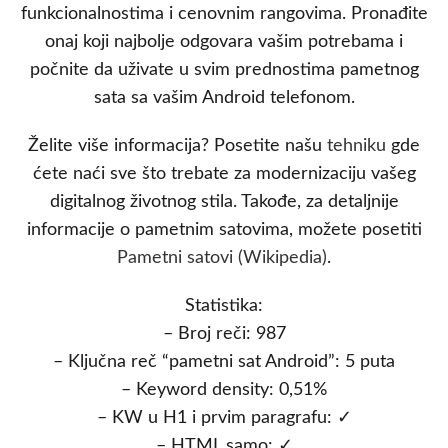
funkcionalnostima i cenovnim rangovima. Pronađite
onaj koji najbolje odgovara vašim potrebama i
počnite da uživate u svim prednostima pametnog
sata sa vašim Android telefonom.
Želite više informacija? Posetite našu
tehniku
gde
ćete naći sve što trebate za modernizaciju vašeg
digitalnog životnog stila. Takođe, za detaljnije
informacije o pametnim satovima, možete posetiti
Pametni satovi (Wikipedia)
.
Statistika:
– Broj reči: 987
– Ključna reč “pametni sat Android”: 5 puta
– Keyword density: 0,51%
– KW u H1 i prvim paragrafu: ✓
– HTML samo: ✓