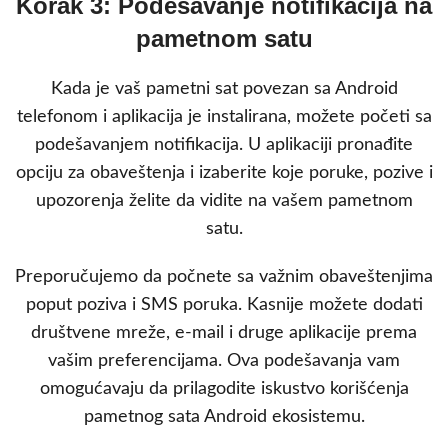
Korak 3: Podešavanje notifikacija na
pametnom satu
Kada je vaš pametni sat povezan sa Android
telefonom i aplikacija je instalirana, možete početi sa
podešavanjem notifikacija. U aplikaciji pronađite
opciju za obaveštenja i izaberite koje poruke, pozive i
upozorenja želite da vidite na vašem pametnom
satu.
Preporučujemo da počnete sa važnim obaveštenjima
poput poziva i SMS poruka. Kasnije možete dodati
društvene mreže, e-mail i druge aplikacije prema
vašim preferencijama. Ova podešavanja vam
omogućavaju da prilagodite iskustvo korišćenja
pametnog sata Android ekosistemu.