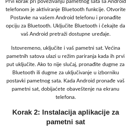
Prvi korak pri povezivanju pametnog sata sa Android
telefonom je aktiviranje Bluetooth funkcije. Otvorite
Postavke na vašem Android telefonu i pronađite
opciju za Bluetooth. Uključite Bluetooth i čekajte da
vaš Android pretraži dostupne uređaje.
Istovremeno, uključite i vaš pametni sat. Većina
pametnih satova ulazi u režim pariranja kada ih prvi
put uključite. Ako to nije slučaj, pronađite dugme za
Bluetooth ili dugme za uključivanje u izborniku
postavki pametnog sata. Kada Android pronađe vaš
pametni sat, dobijaćete obaveštenje na ekranu
telefona.
Korak 2: Instalacija aplikacije za
pametni sat