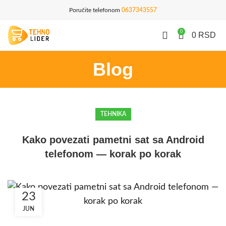
Poručite telefonom
0637343557
0
0
RSD
Blog
TEHNIKA
Kako povezati pametni sat sa Android
telefonom — korak po korak
23
JUN