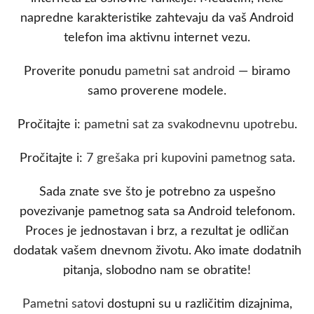
napredne karakteristike zahtevaju da vaš Android
telefon ima aktivnu internet vezu.
Proverite ponudu
pametni sat android
— biramo
samo proverene modele.
Pročitajte i:
pametni sat za svakodnevnu upotrebu
.
Pročitajte i:
7 grešaka pri kupovini pametnog sata
.
Sada znate sve što je potrebno za uspešno
povezivanje pametnog sata sa Android telefonom.
Proces je jednostavan i brz, a rezultat je odličan
dodatak vašem dnevnom životu. Ako imate dodatnih
pitanja, slobodno nam se obratite!
Pametni satovi
dostupni su u različitim dizajnima,