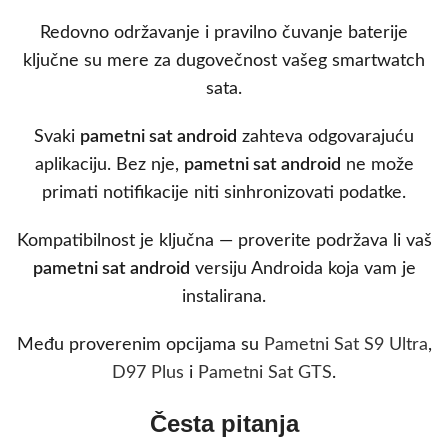
Redovno održavanje i pravilno čuvanje baterije
ključne su mere za dugovečnost vašeg smartwatch
sata.
Svaki
pametni sat android
zahteva odgovarajuću
aplikaciju. Bez nje,
pametni sat android
ne može
primati notifikacije niti sinhronizovati podatke.
Kompatibilnost je ključna — proverite podržava li vaš
pametni sat android
versiju Androida koja vam je
instalirana.
Među proverenim opcijama su
Pametni Sat S9 Ultra
,
D97 Plus
i
Pametni Sat GTS
.
Česta pitanja