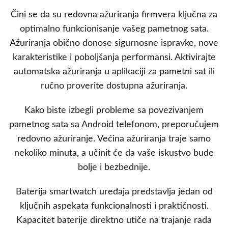
Čini se da su redovna ažuriranja firmvera ključna za
optimalno funkcionisanje vašeg pametnog sata.
Ažuriranja obično donose sigurnosne ispravke, nove
karakteristike i poboljšanja performansi. Aktivirajte
automatska ažuriranja u aplikaciji za pametni sat ili
ručno proverite dostupna ažuriranja.
Kako biste izbegli probleme sa povezivanjem
pametnog sata sa Android telefonom, preporučujem
redovno ažuriranje. Većina ažuriranja traje samo
nekoliko minuta, a učinit će da vaše iskustvo bude
bolje i bezbednije.
Baterija smartwatch uređaja predstavlja jedan od
ključnih aspekata funkcionalnosti i praktičnosti.
Kapacitet baterije direktno utiče na trajanje rada