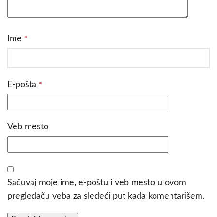
Ime
*
E-pošta
*
Veb mesto
Sačuvaj moje ime, e-poštu i veb mesto u ovom
pregledaču veba za sledeći put kada komentarišem.