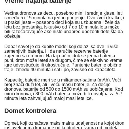
Vreme trajanja baterije
Većina dronova za decu, posebno mini i srednje klase, leti
između 5 i 15 minuta na jedno punjenje. Ovo zvuči kratko, i
u praksi jeste – posebno deci koja su uzbuđena i žele da
letu bez prestanka. Iskustvo od 7 do 10 minuta leta može
biti razočaravajuće ako niste unapred upozorili dete šta da
očekuje.
Dobar savet je da kupite model koji dolazi sa dve ili više
zamenjivih baterija, ili da naručite rezervne baterije
zajedno sa dronom. Na taj način, dok se jedna baterija
puni, dron može leteti sa drugom, čime se efektivno vreme
igre udvostručuje ili utrostručuje. Punjenje baterije obično
traje između 40 minuta i sat i po, zavisno od kapaciteta.
Kapacitet baterije meri se u miliamper-satima (mAh). Veći
broj znači duži let, ali i veću masu baterije. Za dečije
dronove, baterije od 500 do 1500 mAh su uobičajene. Kod
mini dronova, i 300 mAh baterija može biti dovoljna za 5-7
minuta leta zahvaljujući maloj masi letelice.
Domet kontrolera
Domet, koji označava maksimalnu udaljenost na kojoj dron
još uvek prima komande od kontrolera, varira od modela