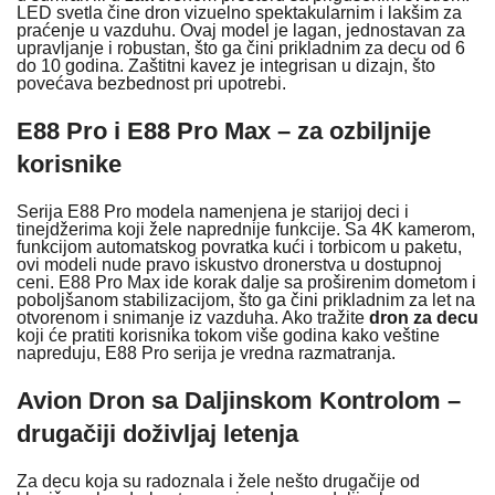
LED svetla čine dron vizuelno spektakularnim i lakšim za
praćenje u vazduhu. Ovaj model je lagan, jednostavan za
upravljanje i robustan, što ga čini prikladnim za decu od 6
do 10 godina. Zaštitni kavez je integrisan u dizajn, što
povećava bezbednost pri upotrebi.
E88 Pro i E88 Pro Max – za ozbiljnije
korisnike
Serija E88 Pro modela namenjena je starijoj deci i
tinejdžerima koji žele naprednije funkcije. Sa 4K kamerom,
funkcijom automatskog povratka kući i torbicom u paketu,
ovi modeli nude pravo iskustvo dronerstva u dostupnoj
ceni. E88 Pro Max ide korak dalje sa proširenim dometom i
poboljšanom stabilizacijom, što ga čini prikladnim za let na
otvorenom i snimanje iz vazduha. Ako tražite
dron za decu
koji će pratiti korisnika tokom više godina kako veštine
napreduju, E88 Pro serija je vredna razmatranja.
Avion Dron sa Daljinskom Kontrolom –
drugačiji doživljaj letenja
Za decu koja su radoznala i žele nešto drugačije od