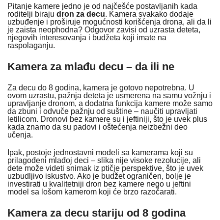
Pitanje kamere jedno je od najčešće postavljanih kada
roditelji biraju
dron za decu
. Kamera svakako dodaje
uzbuđenje i proširuje mogućnosti korišćenja drona, ali da li
je zaista neophodna? Odgovor zavisi od uzrasta deteta,
njegovih interesovanja i budžeta koji imate na
raspolaganju.
Kamera za mlađu decu – da ili ne
Za decu do 8 godina, kamera je gotovo nepotrebna. U
ovom uzrastu, pažnja deteta je usmerena na samu vožnju i
upravljanje dronom, a dodatna funkcija kamere može samo
da zbuni i odvuče pažnju od suštine – naučiti upravljati
letilicom. Dronovi bez kamere su i jeftiniji, što je uvek plus
kada znamo da su padovi i oštećenja neizbežni deo
učenja.
Ipak, postoje jednostavni modeli sa kamerama koji su
prilagođeni mlađoj deci – slika nije visoke rezolucije, ali
dete može videti snimak iz ptičje perspektive, što je uvek
uzbudljivo iskustvo. Ako je budžet ograničen, bolje je
investirati u kvalitetniji dron bez kamere nego u jeftini
model sa lošom kamerom koji će brzo razočarati.
Kamera za decu stariju od 8 godina