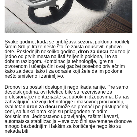
Svake godine, kada se približava sezona poklona, roditelji
širom Srbije traže nešto što će zaista oduševiti njihovo
dete. Poslednjih nekoliko godina,
dron za decu
zauzeo je
jedno od prvih mesta na listi željenih poklona, i to sa
dobrim razlogom. Kombinacija tehnologije, igre na
otvorenom i učenja čini ovaj gadžet posebno privlačnim
kako za decu, tako i za odrasle koji žele da im poklone
nešto smisleno i zanimljivo.
Dronovi su postali dostupniji nego ikada ranije. Pre samo
desetak godina, ovi letelice bile su rezervisane za
profesionalce i entuzijaste sa dubokim džepovima. Danas,
zahvaljujući razvoju tehnologije i masovnoj proizvodnji,
kvalitetan
dron za decu
može se pronaći po pristupačnoj
ceni, sa funkcijama koje su prilagođene mlađim
korisnicima. Jednostavno upravljanje, zaštitni kavezi,
automatska stabilizacija – sve ovo čini savremene dronove
mnogo bezbednijim i lakšim za korišćenje nego što su
nekada bili.