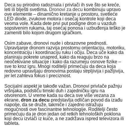
Deca su prirodno radoznala i privlači ih sve što se kreće,
leti ili blješti svetlima.
Dronovi za decu
kombinuju upravo
ove elemente – dinamično kretanje u prostoru, svetleće
LED diode, zvukove motora i osećaj kontrole koji deca
veoma vole. Kada dete prvi put podigne dron u vazduh
sopstvenim rukama, taj osećaj ponosa i uzbuđenja teško je
zameniti bilo kojom drugom igračkom.
Osim zabave, dronovi nude i obrazovne prednosti.
Upravljanje dronom razvija prostornu orijentaciju, motoriku,
koncentraciju i koordinaciju ruku i očiju. Deca uče kako da
planiraju pokrete unapred, kako da reaguju brzo na
neočekivane situacije i kako da razumeju osnove fizike –
sve to kroz igru. Mnogi roditelji primećuju da deca koja
redovno upravljaju dronovima postaju strpljivija i pažljivija,
jer let zahteva fokus i preciznost.
Socijalni aspekt je takođe važan. Dronovi privlače pažnju
vršnjaka, podstiču timski duh i zajedničku igru na
otvorenom. U vreme kada su deca sve više vezana za
ekrane,
dron za decu
predstavlja odličan povod da izađu
napolje, da se druže, takmiče i zajedno istražuju
mogućnosti ove fascinantne tehnologije. Roditelji često
primećuju da je dron jedan od retkih tehnoloških poklona
koji decu izvlači iz kuće, a ne zadržava ispred televizora ili
tableta.