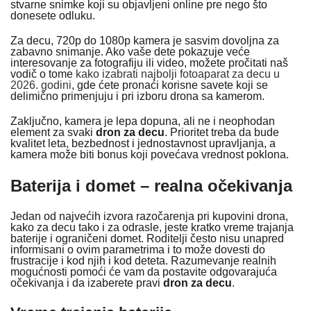
stvarne snimke koji su objavljeni online pre nego što
donesete odluku.
Za decu, 720p do 1080p kamera je sasvim dovoljna za
zabavno snimanje. Ako vaše dete pokazuje veće
interesovanje za fotografiju ili video, možete pročitati naš
vodič o tome
kako izabrati najbolji fotoaparat za decu u
2026. godini
, gde ćete pronaći korisne savete koji se
delimično primenjuju i pri izboru drona sa kamerom.
Zaključno, kamera je lepa dopuna, ali ne i neophodan
element za svaki
dron za decu
. Prioritet treba da bude
kvalitet leta, bezbednost i jednostavnost upravljanja, a
kamera može biti bonus koji povećava vrednost poklona.
Baterija i domet – realna očekivanja
Jedan od najvećih izvora razočarenja pri kupovini drona,
kako za decu tako i za odrasle, jeste kratko vreme trajanja
baterije i ograničeni domet. Roditelji često nisu unapred
informisani o ovim parametrima i to može dovesti do
frustracije i kod njih i kod deteta. Razumevanje realnih
mogućnosti pomoći će vam da postavite odgovarajuća
očekivanja i da izaberete pravi
dron za decu
.