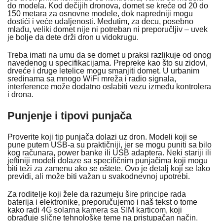
do modela. Kod dečijih dronova, domet se kreće od 20 do
150 metara za osnovne modele, dok napredniji mogu
dostići i veće udaljenosti. Međutim, za decu, posebno
mlađu, veliki domet nije ni potreban ni preporučljiv – uvek
je bolje da dete drži dron u vidokrugu.
Treba imati na umu da se domet u praksi razlikuje od onog
navedenog u specifikacijama. Prepreke kao što su zidovi,
drveće i druge letelice mogu smanjiti domet. U urbanim
sredinama sa mnogo WiFi mreža i radio signala,
interference može dodatno oslabiti vezu između kontrolera
i drona.
Punjenje i tipovi punjača
Proverite koji tip punjača dolazi uz dron. Modeli koji se
pune putem USB-a su praktičniji, jer se mogu puniti sa bilo
kog računara, power banke ili USB adaptera. Neki stariji ili
jeftiniji modeli dolaze sa specifičnim punjačima koji mogu
biti teži za zamenu ako se oštete. Ovo je detalj koji se lako
previdi, ali može biti važan u svakodnevnoj upotrebi.
Za roditelje koji žele da razumeju šire principe rada
baterija i elektronike, preporučujemo i naš tekst o tome
kako radi
4G solarna kamera sa SIM karticom
, koji
obrađuje slične tehnološke teme na pristupačan način.