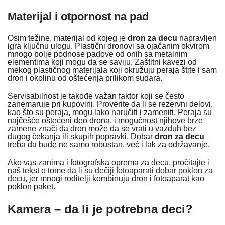
Materijal i otpornost na pad
Osim težine, materijal od kojeg je
dron za decu
napravljen
igra ključnu ulogu. Plastični dronovi sa ojačanim okvirom
mnogo bolje podnose padove od onih sa metalnim
elementima koji mogu da se saviju. Zaštitni kavezi od
mekog plastičnog materijala koji okružuju peraja štite i sam
dron i okolinu od oštećenja prilikom sudara.
Servisabilnost je takođe važan faktor koji se često
zanemaruje pri kupovini. Proverite da li se rezervni delovi,
kao što su peraja, mogu lako naručiti i zameniti. Peraja su
najčešće oštećeni deo drona, i mogućnost njihove brze
zamene znači da dron može da se vrati u vazduh bez
dugog čekanja ili skupih popravki. Dobar
dron za decu
treba da bude ne samo robustan, već i lak za održavanje.
Ako vas zanima i fotografska oprema za decu, pročitajte i
naš tekst o tome
da li su dečiji fotoaparati dobar poklon za
decu
, jer mnogi roditelji kombinuju dron i fotoaparat kao
poklon paket.
Kamera – da li je potrebna deci?