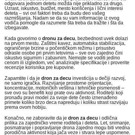
odgovara jednom detetu možda nije prikladno za drugo.
Uzrast, iskustvo, budžet, mesto korišćenja i lični interesi
deteta – svi ovi faktori treba da budu deo vašeg
razmišljanja. Nadam se da su vam informacije iz ovog
vodiča pomogle da razumete šta treba da tražite i šta da
izbegavate.
Kada govorimo o
dronu za decu
, bezbednost uvek dolazi
na prvom mestu. Zaštitni kavez, automatska stabilizacija,
ograničenje brzine u počentičkom režimu i prisustvo
odrasle osobe pri prvim letovima – sve ovo zajedno čini
iskustvo sigurnim i zabavnim. Nemojte se voditi jedino
cenom ili izgledom, već analizirajte specifikacije i proverite
recenzije korisnika pre kupovine.
Zapamtite i da je
dron za decu
investicija u dečiji razvoj,
ne samo igračka. Razvijanje prostorne orijentacije,
koncentracije, motoričkih veština i tehničke pismenosti –
sve ovo su benefiti koji prate ovu aktivnost. Roditelji koji
pronađu pravi model za svoje dete često iznenađeno
primete koliko brzo deca napreduju i koliku strast razvijaju
prema ovom hobiju.
Konačno, ne zaboravite da je
dron za decu
i odlična
prilika za zajedničko vreme roditelja i deteta. Let, snimanje,
posmatranje i popravljanje drona zajedno mogu biti vredna
porodična aktivnost koja jača veze i stvara lepe uspomene.