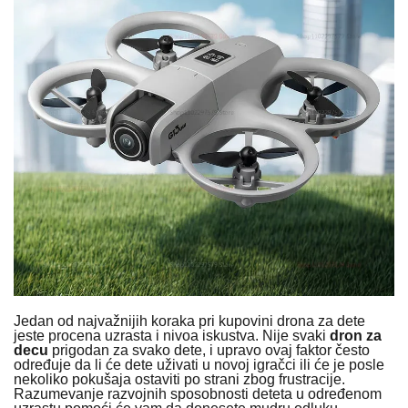
Jedan od najvažnijih koraka pri kupovini drona za dete
jeste procena uzrasta i nivoa iskustva. Nije svaki
dron za
decu
prigodan za svako dete, i upravo ovaj faktor često
određuje da li će dete uživati u novoj igračci ili će je posle
nekoliko pokušaja ostaviti po strani zbog frustracije.
Razumevanje razvojnih sposobnosti deteta u određenom