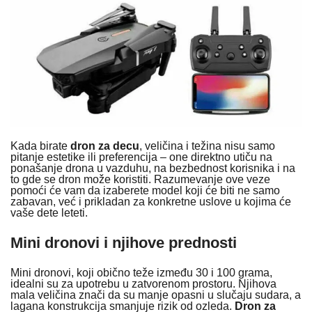
Kada birate
dron za decu
, veličina i težina nisu samo
pitanje estetike ili preferencija – one direktno utiču na
ponašanje drona u vazduhu, na bezbednost korisnika i na
to gde se dron može koristiti. Razumevanje ove veze
pomoći će vam da izaberete model koji će biti ne samo
zabavan, već i prikladan za konkretne uslove u kojima će
vaše dete leteti.
Mini dronovi i njihove prednosti
Mini dronovi, koji obično teže između 30 i 100 grama,
idealni su za upotrebu u zatvorenom prostoru. Njihova
mala veličina znači da su manje opasni u slučaju sudara, a
lagana konstrukcija smanjuje rizik od ozleda.
Dron za