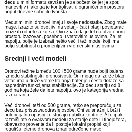
decu
u mini formatu savršen je za početnike jer je spor,
manevrljiv i lako ga je kontrolisati u ograničenom prostoru
poput dnevne sobe ili dvorišta.
Međutim, mini dronovi imaju i svoje nedostatke. Zbog male
mase, izrazito su osetljivi na vetar – čak i blagi povjetarac
može ih odneti sa kursa. Ovo znači da je let na otvorenom
prostoru izazovan, posebno u vetrovitim uslovima. Za let
napolju, bolje je izabrati nešto veći i teži model koji ima
bolju stabilnost u promenljivim vremenskim uslovima.
Srednji i veći modeli
Dronovi težine između 100 i 500 grama nude bolji balans
između stabilnosti i prenosivosti. Oni mogu da izdrže blagi
vetar, imaju duže vreme trajanja baterije i često dolaze sa
naprednim funkcijama stabilizacije. Za decu stariju od 8
godina koja žele da lete napolju, ovo je kategorija vredna
razmatranja.
Veći dronovi, teži od 500 grama, retko se preporučuju za
decu bez prisustva odrasle osobe. Oni su snažniji, brži i
potencijalno opasniji u slučaju gubitka kontrole. Ako ipak
razmišljate o ovakvom modelu za starije dete ili tinejdžera,
obavezno proverite da li postoje lokalni propisi koji
regulišu letenje dronova iznad određene mase.