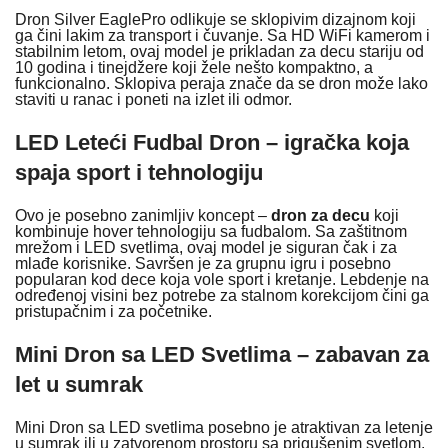
Dron Silver EaglePro odlikuje se sklopivim dizajnom koji
ga čini lakim za transport i čuvanje. Sa HD WiFi kamerom i
stabilnim letom, ovaj model je prikladan za decu stariju od
10 godina i tinejdžere koji žele nešto kompaktno, a
funkcionalno. Sklopiva peraja znače da se dron može lako
staviti u ranac i poneti na izlet ili odmor.
LED Leteći Fudbal Dron – igračka koja
spaja sport i tehnologiju
Ovo je posebno zanimljiv koncept –
dron za decu
koji
kombinuje hover tehnologiju sa fudbalom. Sa zaštitnom
mrežom i LED svetlima, ovaj model je siguran čak i za
mlađe korisnike. Savršen je za grupnu igru i posebno
popularan kod dece koja vole sport i kretanje. Lebdenje na
određenoj visini bez potrebe za stalnom korekcijom čini ga
pristupačnim i za početnike.
Mini Dron sa LED Svetlima – zabavan za
let u sumrak
Mini Dron sa LED svetlima posebno je atraktivan za letenje
u sumrak ili u zatvorenom prostoru sa prigušenim svetlom.