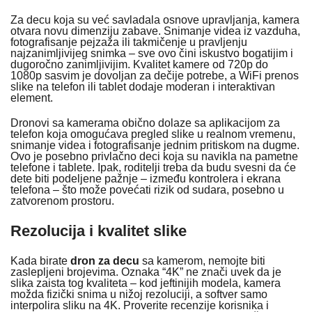
Za decu koja su već savladala osnove upravljanja, kamera
otvara novu dimenziju zabave. Snimanje videa iz vazduha,
fotografisanje pejzaža ili takmičenje u pravljenju
najzanimljivijeg snimka – sve ovo čini iskustvo bogatijim i
dugoročno zanimljivijim. Kvalitet kamere od 720p do
1080p sasvim je dovoljan za dečije potrebe, a WiFi prenos
slike na telefon ili tablet dodaje moderan i interaktivan
element.
Dronovi sa kamerama obično dolaze sa aplikacijom za
telefon koja omogućava pregled slike u realnom vremenu,
snimanje videa i fotografisanje jednim pritiskom na dugme.
Ovo je posebno privlačno deci koja su navikla na pametne
telefone i tablete. Ipak, roditelji treba da budu svesni da će
dete biti podeljene pažnje – između kontrolera i ekrana
telefona – što može povećati rizik od sudara, posebno u
zatvorenom prostoru.
Rezolucija i kvalitet slike
Kada birate
dron za decu
sa kamerom, nemojte biti
zaslepljeni brojevima. Oznaka “4K” ne znači uvek da je
slika zaista tog kvaliteta – kod jeftinijih modela, kamera
možda fizički snima u nižoj rezoluciji, a softver samo
interpolira sliku na 4K. Proverite recenzije korisnika i