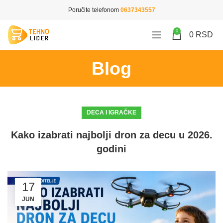
Poručite telefonom
0637343557
0
0
RSD
Blog
DECA I IGRAČKE
Kako izabrati najbolji dron za decu u 2026.
godini
17
JUN