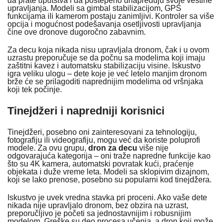
da prate uputstva i da postepeno unapređuju svoje veštine
upravljanja. Modeli sa gimbal stabilizacijom, GPS
funkcijama ili kamerom postaju zanimljivi. Kontroler sa više
opcija i mogućnost podešavanja osetljivosti upravljanja
čine ove dronove dugoročno zabavnim.
Za decu koja nikada nisu upravljala dronom, čak i u ovom
uzrastu preporučuje se da počnu sa modelima koji imaju
zaštitni kavez i automatsku stabilizaciju visine. Iskustvo
igra veliku ulogu – dete koje je već letelo manjim dronom
brže će se prilagoditi naprednijim modelima od vršnjaka
koji tek počinje.
Tinejdžeri i napredniji korisnici
Tinejdžeri, posebno oni zainteresovani za tehnologiju,
fotografiju ili videografiju, mogu već da koriste poluprofi
modele. Za ovu grupu,
dron za decu
više nije
odgovarajuća kategorija – oni traže napredne funkcije kao
što su 4K kamera, automatski povratak kući, praćenje
objekata i duže vreme leta. Modeli sa sklopivim dizajnom,
koji se lako prenose, posebno su popularni kod tinejdžera.
Iskustvo je uvek vredna stavka pri proceni. Ako vaše dete
nikada nije upravljalo dronom, bez obzira na uzrast,
preporučljivo je početi sa jednostavnijim i robusnijim
modelom. Greške su deo procesa učenja, a dron koji može