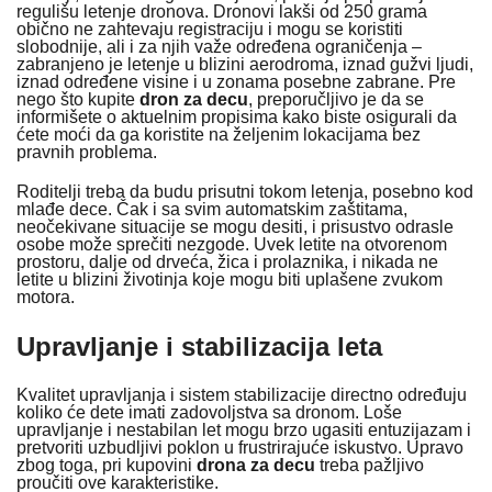
regulišu letenje dronova. Dronovi lakši od 250 grama
obično ne zahtevaju registraciju i mogu se koristiti
slobodnije, ali i za njih važe određena ograničenja –
zabranjeno je letenje u blizini aerodroma, iznad gužvi ljudi,
iznad određene visine i u zonama posebne zabrane. Pre
nego što kupite
dron za decu
, preporučljivo je da se
informišete o aktuelnim propisima kako biste osigurali da
ćete moći da ga koristite na željenim lokacijama bez
pravnih problema.
Roditelji treba da budu prisutni tokom letenja, posebno kod
mlađe dece. Čak i sa svim automatskim zaštitama,
neočekivane situacije se mogu desiti, i prisustvo odrasle
osobe može sprečiti nezgode. Uvek letite na otvorenom
prostoru, dalje od drveća, žica i prolaznika, i nikada ne
letite u blizini životinja koje mogu biti uplašene zvukom
motora.
Upravljanje i stabilizacija leta
Kvalitet upravljanja i sistem stabilizacije directno određuju
koliko će dete imati zadovoljstva sa dronom. Loše
upravljanje i nestabilan let mogu brzo ugasiti entuzijazam i
pretvoriti uzbudljivi poklon u frustrirajuće iskustvo. Upravo
zbog toga, pri kupovini
drona za decu
treba pažljivo
proučiti ove karakteristike.