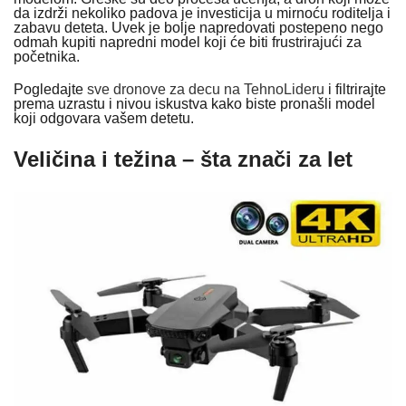
da izdrži nekoliko padova je investicija u mirnoću roditelja i
zabavu deteta. Uvek je bolje napredovati postepeno nego
odmah kupiti napredni model koji će biti frustrirajući za
početnika.
Pogledajte
sve dronove za decu na TehnoLideru
i filtrirajte
prema uzrastu i nivou iskustva kako biste pronašli model
koji odgovara vašem detetu.
Veličina i težina – šta znači za let