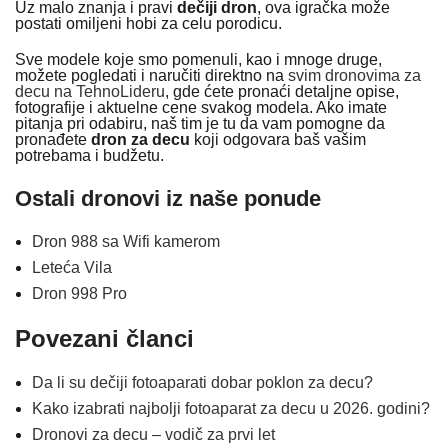
Uz malo znanja i pravi
dečiji dron
, ova igračka može
postati omiljeni hobi za celu porodicu.
Sve modele koje smo pomenuli, kao i mnoge druge,
možete pogledati i naručiti direktno na
svim dronovima za
decu na TehnoLideru
, gde ćete pronaći detaljne opise,
fotografije i aktuelne cene svakog modela. Ako imate
pitanja pri odabiru, naš tim je tu da vam pomogne da
pronađete
dron za decu
koji odgovara baš vašim
potrebama i budžetu.
Ostali dronovi iz naše ponude
Dron 988 sa Wifi kamerom
Leteća Vila
Dron 998 Pro
Povezani članci
Da li su dečiji fotoaparati dobar poklon za decu?
Kako izabrati najbolji fotoaparat za decu u 2026. godini?
Dronovi za decu – vodič za prvi let