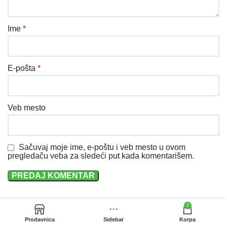
Ime
*
E-pošta
*
Veb mesto
Sačuvaj moje ime, e-poštu i veb mesto u ovom
pregledaču veba za sledeći put kada komentarišem.
0
Prodavnica
Sidebar
Korpa