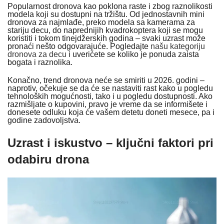
Popularnost dronova kao poklona raste i zbog raznolikosti
modela koji su dostupni na tržištu. Od jednostavnih mini
dronova za najmlađe, preko modela sa kamerama za
stariju decu, do naprednijih kvadrokoptera koji se mogu
koristiti i tokom tinejdžerskih godina – svaki uzrast može
pronaći nešto odgovarajuće. Pogledajte
našu kategoriju
dronova za decu
i uverićete se koliko je ponuda zaista
bogata i raznolika.
Konačno, trend dronova neće se smiriti u 2026. godini –
naprotiv, očekuje se da će se nastaviti rast kako u pogledu
tehnoloških mogućnosti, tako i u pogledu dostupnosti. Ako
razmišljate o kupovini, pravo je vreme da se informišete i
donesete odluku koja će vašem detetu doneti mesece, pa i
godine zadovoljstva.
Uzrast i iskustvo – ključni faktori pri
odabiru drona