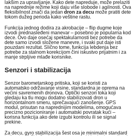
lakšim za upravljanje. Kako dete napreduje, može prelaziti
na naprednije režime koji daju više slobode i agilnosti. Ova
fleksibilnost znači da jedan
dron za decu
može pratiti dete
tokom dužeg perioda kako veštine rastu.
Funkcija jednog dodira za akrobacije – flip dugme koje
izvodi prednasleđeni manevar – posebno je popularna kod
dece. Ovo daje osećaj spektakularnosti bez potrebe da
dete samo izvodi složene manevre, i svaki put daje isti
pouzdani rezultat. Slično tome, funkcija lebdenja bez
potrebe za stalnom korekcijom čini iskustvo prijatnim i za
manje strpljive mlađe korisnike.
Senzori i stabilizacija
Senzor barometarskog pritiska, koji se koristi za
automatsko održavanje visine, standardna je oprema na
većini savremenih dronova. Optički senzori toka koji
gledaju ka tlu mogu dodatno stabilizovati dron u
horizontalnom smeru, sprečavajući zanošenje. GPS
modul, prisutan na naprednijim modelima, omogućava
precizno pozicioniranje i automatski povratak kući –
korisna funkcija ako dete izgubi kontrolu ili se signal
prekine.
Za decu, gyro stabilizacija šest osa je minimalni standard