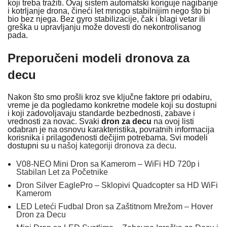
koji treba tražiti. Ovaj sistem automatski koriguje nagibanje
i kotrljanje drona, čineći let mnogo stabilnijim nego što bi
bio bez njega. Bez gyro stabilizacije, čak i blagi vetar ili
greška u upravljanju može dovesti do nekontrolisanog
pada.
Preporučeni modeli dronova za
decu
Nakon što smo prošli kroz sve ključne faktore pri odabiru,
vreme je da pogledamo konkretne modele koji su dostupni
i koji zadovoljavaju standarde bezbednosti, zabave i
vrednosti za novac. Svaki
dron za decu
na ovoj listi
odabran je na osnovu karakteristika, povratnih informacija
korisnika i prilagođenosti dečijim potrebama. Svi modeli
dostupni su u
našoj kategoriji dronova za decu
.
V08-NEO Mini Dron sa Kamerom – WiFi HD 720p i
Stabilan Let za Početnike
Dron Silver EaglePro – Sklopivi Quadcopter sa HD WiFi
Kamerom
LED Leteći Fudbal Dron sa Zaštitnom Mrežom – Hover
Dron za Decu