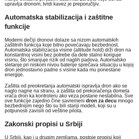
upravlja dronom, tvrdi kavez je preporučljiv.
Automatska stabilizacija i zaštitne
funkcije
Moderni dečiji dronovi dolaze sa nizom automatskih
zaštitnih funkcija koje bitno povećavaju bezbednost.
Automatska stabilizacija visine (altitude hold) drži dron na
konstantnoj visini bez potrebe da dete stalno koriguje
visinu, što smanjuje rizik od naglih padova. Automatsko
sletanje pri niskom nivou baterije sprečava situaciju u kojoj
dron jednostavno padne s visine kada mu ponestane
energije.
Zaštita od preokretanja automatski ispravlja dron ako se
naglo nagne na stranu, a zaštita od prekoračenja dometa
vraća dron ka kontroleru ako veza postane nestabilna. Sve
ove funkcije zajedno čine savremeni
dron za decu
mnogo
bezbednijim nego što su bili stariji modeli, koji su u
potpunosti zavisili od veštine pilota.
Zakonski propisi u Srbiji
U Srbiji, kao i u drugim zemljama, postoje propisi koji