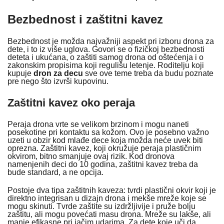
Bezbednost i zaštitni kavez
Bezbednost je možda najvažniji aspekt pri izboru drona za
dete, i to iz više uglova. Govori se o fizičkoj bezbednosti
deteta i ukućana, o zaštiti samog drona od oštećenja i o
zakonskim propisima koji regulišu letenje. Roditelju koji
kupuje
dron za decu
sve ove teme treba da budu poznate
pre nego što izvrši kupovinu.
Zaštitni kavez oko peraja
Peraja drona vrte se velikom brzinom i mogu naneti
posekotine pri kontaktu sa kožom. Ovo je posebno važno
uzeti u obzir kod mlađe dece koja možda neće uvek biti
oprezna. Zaštitni kavez, koji okružuje peraja plastičnim
okvirom, bitno smanjuje ovaj rizik. Kod dronova
namenjenih deci do 10 godina, zaštitni kavez treba da
bude standard, a ne opcija.
Postoje dva tipa zaštitnih kaveza: tvrdi plastični okvir koji je
direktno integrisan u dizajn drona i mekše mreže koje se
mogu skinuti. Tvrde zaštite su izdržljivije i pruže bolju
zaštitu, ali mogu povećati masu drona. Mreže su lakše, ali
manje efikasne pri jačim udarima. Za dete koje uči da