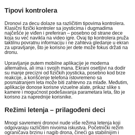
Tipovi kontrolera
Dronovi za decu dolaze sa različitim tipovima kontrolera.
Klasični fizički kontroler sa joysticima i dugmadima
najčešće je viđen i preferiran – posebno od strane dece
koja su već navikla na video igre. Ovaj tip kontrolera pruža
taktilnu povratnu informaciju i ne zahteva gledanje u ekran
za upravljanje, što je korisno jer dete može fokus držati na
dronu.
Upravljanje putem mobilne aplikacije je moderna
alternativa, ali ima i svojih mana. Ekrani osetljivi na dodir
su manje precizni od fizičkih joysticka, posebno kod brze
reakcije, a korišćenje telefona istovremeno sa
posmatranjem leta može biti zahtevno za mlađe. Međutim,
aplikacije donose korisne vizuelne alate, prikaz slike s
kamere i mogućnost podešavanja parametara leta, što je
korisno za naprednije korisnike.
Režimi letenja – prilagođeni deci
Mnogi savremeni dronovi nude više režima letenja koji
odgovaraju različitim nivoima iskustva. Početnički režim
ograničava brzinu i nagib drona, čineći ga stabilnijim i