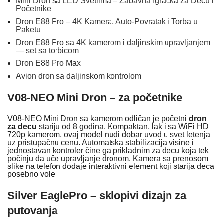
Mini Dron sa LED Svetlima – Zabavna Igračka za Decu i
Početnike
Dron E88 Pro – 4K Kamera, Auto-Povratak i Torba u
Paketu
Dron E88 Pro sa 4K kamerom i daljinskim upravljanjem
— set sa torbicom
Dron E88 Pro Max
Avion dron sa daljinskom kontrolom
V08-NEO Mini Dron – za početnike
V08-NEO Mini Dron sa kamerom odličan je početni
dron
za decu
stariju od 8 godina. Kompaktan, lak i sa WiFi HD
720p kamerom, ovaj model nudi dobar uvod u svet letenja
uz pristupačnu cenu. Automatska stabilizacija visine i
jednostavan kontroler čine ga prikladnim za decu koja tek
počinju da uče upravljanje dronom. Kamera sa prenosom
slike na telefon dodaje interaktivni element koji starija deca
posebno vole.
Silver EaglePro – sklopivi dizajn za
putovanja