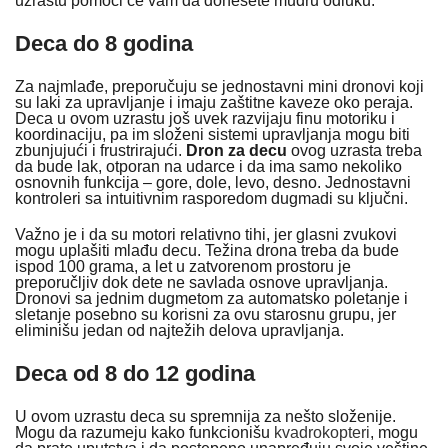
uzrastu pomoći će vam da donesete mudru odluku.
Deca do 8 godina
Za najmlađe, preporučuju se jednostavni mini dronovi koji
su laki za upravljanje i imaju zaštitne kaveze oko peraja.
Deca u ovom uzrastu još uvek razvijaju finu motoriku i
koordinaciju, pa im složeni sistemi upravljanja mogu biti
zbunjujući i frustrirajući.
Dron za decu
ovog uzrasta treba
da bude lak, otporan na udarce i da ima samo nekoliko
osnovnih funkcija – gore, dole, levo, desno. Jednostavni
kontroleri sa intuitivnim rasporedom dugmadi su ključni.
Važno je i da su motori relativno tihi, jer glasni zvukovi
mogu uplašiti mlađu decu. Težina drona treba da bude
ispod 100 grama, a let u zatvorenom prostoru je
preporučljiv dok dete ne savlada osnove upravljanja.
Dronovi sa jednim dugmetom za automatsko poletanje i
sletanje posebno su korisni za ovu starosnu grupu, jer
eliminišu jedan od najtežih delova upravljanja.
Deca od 8 do 12 godina
U ovom uzrastu deca su spremnija za nešto složenije.
Mogu da razumeju kako funkcionišu
kvadrokopteri
, mogu