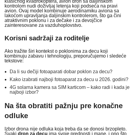
klasičnog kvadrokoptera, avion dron sa daljinskom
kontrolom nudi doživljaj letenja koji podseća na pravi
avion. Ovaj model kombinuje aerodinamiku aviona sa
lakoćom upravljanja daljinskim kontrolerom, što ga čini
atraktivnim poklonu i za dečake i za devojčice
zainteresovane za vazduhoplovstvo.
Korisni sadržaji za roditelje
Ako tražite širi kontekst o poklonima za decu koji
kombinuju zabavu i tehnologiju, preporučujemo i sledeće
tekstove:
Da li su dečiji fotoaparati dobar poklon za decu?
Kako izabrati najboji fotoaparat za decu u 2026. godini?
4G solarna kamera sa SIM karticom – kako radi i kada je
najboji izbor?
Na šta obratiti pažnju pre konačne
odluke
Izbor drona nije odluka koja treba da se donosi brzopleto.
Svaki
dron za decu
ima svoje prednosti i mane, i ono što