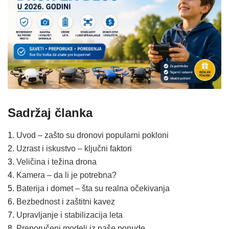
Sadržaj članka
Uvod – zašto su dronovi popularni pokloni
Uzrast i iskustvo – ključni faktori
Veličina i težina drona
Kamera – da li je potrebna?
Baterija i domet – šta su realna očekivanja
Bezbednost i zaštitni kavez
Upravljanje i stabilizacija leta
Preporučeni modeli iz naše ponude