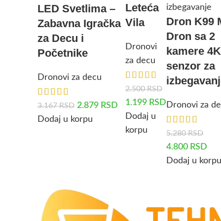
Leteća
LED Svetlima –
Dron K99 
Vila
Zabavna Igračka
Dron sa 2
za Decu i
Dronovi
kamere 4K
Početnike
za decu
senzor za
Dronovi za decu
izbegavan
2.500
RSD
1.199
RSD
Dronovi za d
2.879
RSD
3.167
RSD
Dodaj u
Dodaj u korpu
korpu
5.280
RSD
4.800
RSD
Dodaj u korp