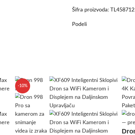
Šifra proizvoda:
TL45871
Podeli
-10%
Dro