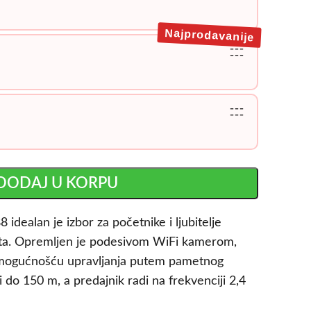
Najprodavanije
---
---
---
---
DODAJ U KORPU
dealan je izbor za početnike i ljubitelje
asta. Opremljen je podesivom WiFi kamerom,
mogućnošću upravljanja putem pametnog
 do 150 m, a predajnik radi na frekvenciji 2,4