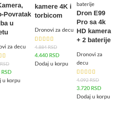
Kamera,
kamere 4K i
Dron E99
o-Povratak
torbicom
Pro sa 4k
rba u
HD kamera
Dronovi za decu
etu
+ 2 baterije
vi za decu
4.884
RSD
Dronovi za
4.440
RSD
decu
Dodaj u korpu
RSD
8
RSD
4.092
RSD
 u korpu
3.720
RSD
Dodaj u korpu