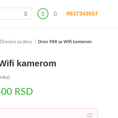
0637343557
Dronovi za decu
Dron 988 sa Wifi kamerom
 Wifi kamerom
nika)
500
RSD
---
---