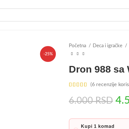
Početna
Deca i igračke
-25%
Dron 988 sa
(
6
recenzije koris
4.
6.000
RSD
Kupi 1 komad