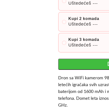
Uštedećeš
---
Kupi 2 komada
Uštedećeš
---
Kupi 3 komada
Uštedećeš
---
Dron sa WiFi kamerom 988 i
letećih igračaka svih uzr
baterijom od 1600 mAh i 
telefona. Domet leta iznosi
GHz.