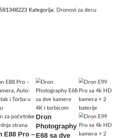
2581348223
Kategorija:
Dronovi za decu
Dron
Photography
n E88 Pro –
E68 sa dve