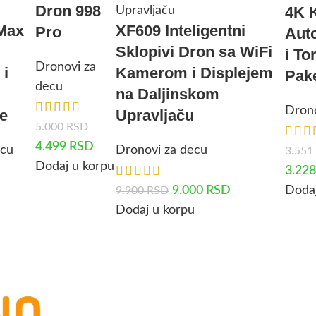
Dron 998
4K 
Max
XF609 Inteligentni
Pro
Aut
Sklopivi Dron sa WiFi
i To
Dronovi za
 i
Kamerom i Displejem
Pak
decu
na Daljinskom
Drono
je
Upravljaču
5.000
RSD
4.499
RSD
ecu
Dronovi za decu
3.551
Dodaj u korpu
3.22
9.000
RSD
Dodaj
9.900
RSD
Dodaj u korpu
u