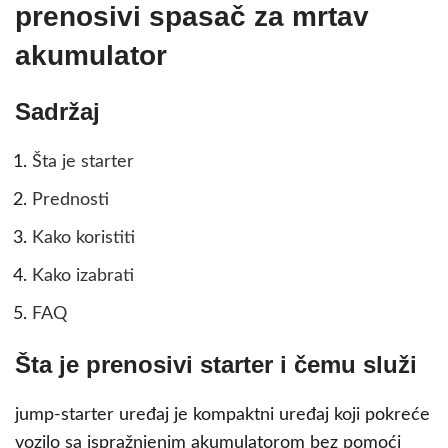
prenosivi spasač za mrtav
akumulator
Sadržaj
Šta je starter
Prednosti
Kako koristiti
Kako izabrati
FAQ
Šta je prenosivi starter i čemu služi
jump-starter uređaj je kompaktni uređaj koji pokreće
vozilo sa ispražnjenim akumulatorom bez pomoći