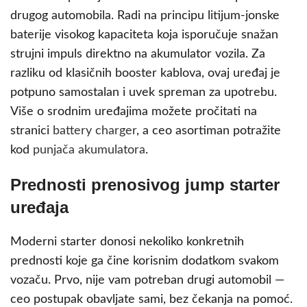
drugog automobila. Radi na principu litijum-jonske
baterije visokog kapaciteta koja isporučuje snažan
strujni impuls direktno na akumulator vozila. Za
razliku od klasičnih booster kablova, ovaj uređaj je
potpuno samostalan i uvek spreman za upotrebu.
Više o srodnim uređajima možete pročitati na
stranici
battery charger
, a ceo asortiman potražite
kod
punjača akumulatora
.
Prednosti prenosivog jump starter
uređaja
Moderni starter donosi nekoliko konkretnih
prednosti koje ga čine korisnim dodatkom svakom
vozaču. Prvo, nije vam potreban drugi automobil —
ceo postupak obavljate sami, bez čekanja na pomoć.