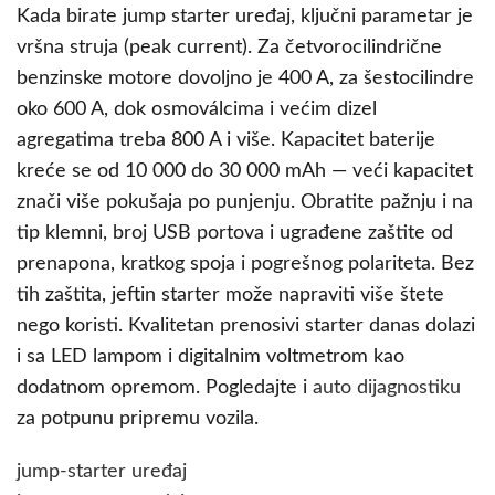
Kada birate jump starter uređaj, ključni parametar je
vršna struja (peak current). Za četvorocilindrične
benzinske motore dovoljno je 400 A, za šestocilindre
oko 600 A, dok osmoválcima i većim dizel
agregatima treba 800 A i više. Kapacitet baterije
kreće se od 10 000 do 30 000 mAh — veći kapacitet
znači više pokušaja po punjenju. Obratite pažnju i na
tip klemni, broj USB portova i ugrađene zaštite od
prenapona, kratkog spoja i pogrešnog polariteta. Bez
tih zaštita, jeftin starter može napraviti više štete
nego koristi. Kvalitetan prenosivi starter danas dolazi
i sa LED lampom i digitalnim voltmetrom kao
dodatnom opremom. Pogledajte i
auto dijagnostiku
za potpunu pripremu vozila.
jump-starter uređaj