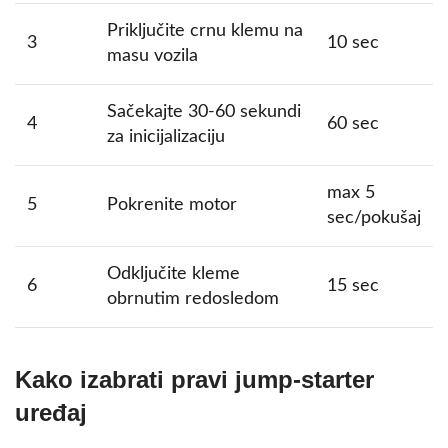
Priključite crnu klemu na
3
10 sec
masu vozila
Sačekajte 30-60 sekundi
4
60 sec
za inicijalizaciju
max 5
5
Pokrenite motor
sec/pokušaj
Odključite kleme
6
15 sec
obrnutim redosledom
Kako izabrati pravi jump-starter
uređaj