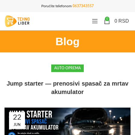
Poručite telefonom
0637343557
0
0
RSD
Blog
AUTO OPREMA
Jump starter — prenosivi spasač za mrtav
akumulator
22
JUN