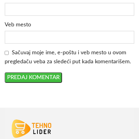
Veb mesto
Sačuvaj moje ime, e-poštu i veb mesto u ovom
pregledaču veba za sledeći put kada komentarišem.