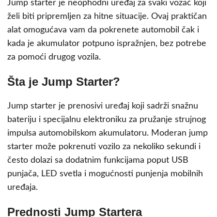
Jump starter je neophodni uređaj za svaki vozač koji
želi biti pripremljen za hitne situacije. Ovaj praktičan
alat omogućava vam da pokrenete automobil čak i
kada je akumulator potpuno ispražnjen, bez potrebe
za pomoći drugog vozila.
Šta je Jump Starter?
Jump starter je prenosivi uređaj koji sadrži snažnu
bateriju i specijalnu elektroniku za pružanje strujnog
impulsa automobilskom akumulatoru. Moderan jump
starter može pokrenuti vozilo za nekoliko sekundi i
često dolazi sa dodatnim funkcijama poput USB
punjača, LED svetla i mogućnosti punjenja mobilnih
uređaja.
Prednosti Jump Startera