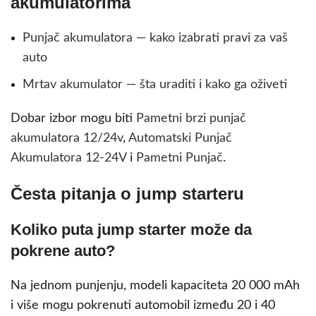
akumulatorima
Punjač akumulatora — kako izabrati pravi za vaš
auto
Mrtav akumulator — šta uraditi i kako ga oživeti
Dobar izbor mogu biti
Pametni brzi punjač
akumulatora 12/24v
,
Automatski Punjač
Akumulatora 12-24V
i
Pametni Punjač
.
Česta pitanja o jump starteru
Koliko puta jump starter može da
pokrene auto?
Na jednom punjenju, modeli kapaciteta 20 000 mAh
i više mogu pokrenuti automobil između 20 i 40