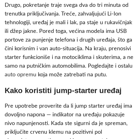
Drugo, pokretanje traje svega dva do tri minuta od
trenutka priključivanja. Treće, zahvaljujući Li-Ion
tehnologiji, uređaj je mali i lak, pa staje u rukavičnjak
ili džep jakne. Pored toga, većina modela ima USB
portove za punjenje telefona i drugih uređaja, što ga
čini korisnim i van auto-situacija. Na kraju, prenosivi
starter funkcioniše i na motociklima i skuterima, a ne
samo na putničkim automobilima. Pogledajte i ostalu
auto opremu
koja može zatrebati na putu.
Kako koristiti jump-starter uređaj
Pre upotrebe proverite da li jump starter uređaj ima
dovoljno napona — indikator na uređaju pokazuje
nivo napunjenosti. Kada ste sigurni da je spreman,
priključite crvenu klemu na pozitivni pol