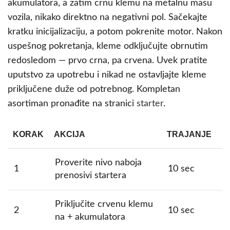
akumulatora, a zatim crnu klemu na metalnu masu
vozila, nikako direktno na negativni pol. Sačekajte
kratku inicijalizaciju, a potom pokrenite motor. Nakon
uspešnog pokretanja, kleme odključujte obrnutim
redosledom — prvo crna, pa crvena. Uvek pratite
uputstvo za upotrebu i nikad ne ostavljajte kleme
priključene duže od potrebnog. Kompletan
asortiman pronađite na stranici
starter
.
KORAK
AKCIJA
TRAJANJE
Proverite nivo naboja
1
10 sec
prenosivi startera
Priključite crvenu klemu
2
10 sec
na + akumulatora