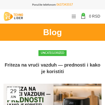
Poručite telefonom
0637343557
0
0
RSD
Blog
UNCATEGORIZED
Friteza na vrući vazduh — prednosti i kako
je koristiti
29
JUN