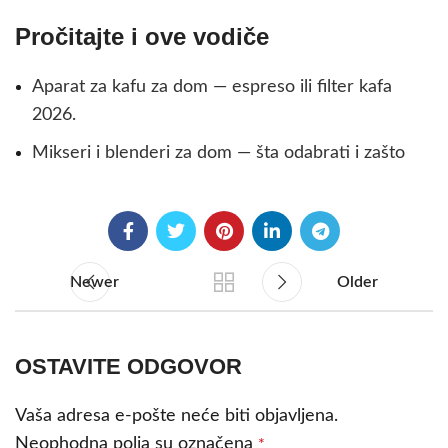
Pročitajte i ove vodiče
Aparat za kafu za dom — espreso ili filter kafa
2026.
Mikseri i blenderi za dom — šta odabrati i zašto
Newer
Older
OSTAVITE ODGOVOR
Vaša adresa e-pošte neće biti objavljena.
Neophodna polja su označena
*