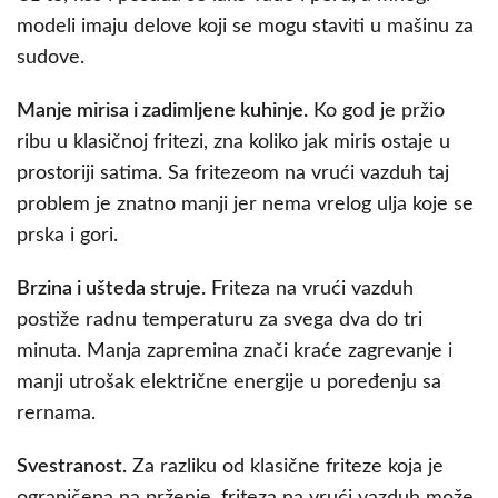
modeli imaju delove koji se mogu staviti u mašinu za
sudove.
Manje mirisa i zadimljene kuhinje.
Ko god je pržio
ribu u klasičnoj fritezi, zna koliko jak miris ostaje u
prostoriji satima. Sa fritezeom na vrući vazduh taj
problem je znatno manji jer nema vrelog ulja koje se
prska i gori.
Brzina i ušteda struje.
Friteza na vrući vazduh
postiže radnu temperaturu za svega dva do tri
minuta. Manja zapremina znači kraće zagrevanje i
manji utrošak električne energije u poređenju sa
rernama.
Svestranost.
Za razliku od klasične friteze koja je
ograničena na prženje, friteza na vrući vazduh može