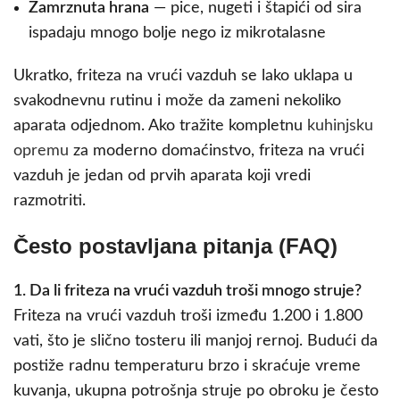
Zamrznuta hrana
— pice, nugeti i štapići od sira
ispadaju mnogo bolje nego iz mikrotalasne
Ukratko, friteza na vrući vazduh se lako uklapa u
svakodnevnu rutinu i može da zameni nekoliko
aparata odjednom. Ako tražite kompletnu
kuhinjsku
opremu
za moderno domaćinstvo, friteza na vrući
vazduh je jedan od prvih aparata koji vredi
razmotriti.
Često postavljana pitanja (FAQ)
1. Da li friteza na vrući vazduh troši mnogo struje?
Friteza na vrući vazduh troši između 1.200 i 1.800
vati, što je slično tosteru ili manjoj rernoj. Budući da
postiže radnu temperaturu brzo i skraćuje vreme
kuvanja, ukupna potrošnja struje po obroku je često