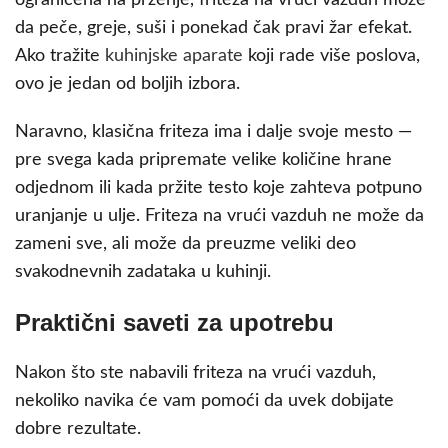
da peče, greje, suši i ponekad čak pravi žar efekat.
Ako tražite
kuhinjske aparate
koji rade više poslova,
ovo je jedan od boljih izbora.
Naravno, klasična friteza ima i dalje svoje mesto —
pre svega kada pripremate velike količine hrane
odjednom ili kada pržite testo koje zahteva potpuno
uranjanje u ulje. Friteza na vrući vazduh ne može da
zameni sve, ali može da preuzme veliki deo
svakodnevnih zadataka u kuhinji.
Praktični saveti za upotrebu
Nakon što ste nabavili friteza na vrući vazduh,
nekoliko navika će vam pomoći da uvek dobijate
dobre rezultate.