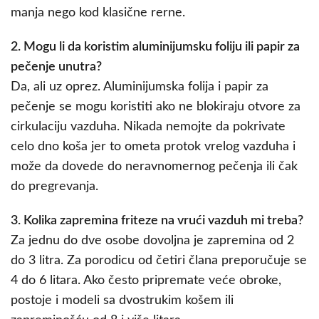
manja nego kod klasične rerne.
2. Mogu li da koristim aluminijumsku foliju ili papir za
pečenje unutra?
Da, ali uz oprez. Aluminijumska folija i papir za
pečenje se mogu koristiti ako ne blokiraju otvore za
cirkulaciju vazduha. Nikada nemojte da pokrivate
celo dno koša jer to ometa protok vrelog vazduha i
može da dovede do neravnomernog pečenja ili čak
do pregrevanja.
3. Kolika zapremina friteze na vrući vazduh mi treba?
Za jednu do dve osobe dovoljna je zapremina od 2
do 3 litra. Za porodicu od četiri člana preporučuje se
4 do 6 litara. Ako često pripremate veće obroke,
postoje i modeli sa dvostrukim košem ili