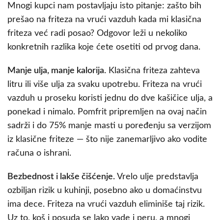
Mnogi kupci nam postavljaju isto pitanje: zašto bih
prešao na friteza na vrući vazduh kada mi klasična
friteza već radi posao? Odgovor leži u nekoliko
konkretnih razlika koje ćete osetiti od prvog dana.
Manje ulja, manje kalorija.
Klasična friteza zahteva
litru ili više ulja za svaku upotrebu. Friteza na vrući
vazduh u proseku koristi jednu do dve kašičice ulja, a
ponekad i nimalo. Pomfrit pripremljen na ovaj način
sadrži i do 75% manje masti u poređenju sa verzijom
iz klasične friteze — što nije zanemarljivo ako vodite
računa o ishrani.
Bezbednost i lakše čišćenje.
Vrelo ulje predstavlja
ozbiljan rizik u kuhinji, posebno ako u domaćinstvu
ima dece. Friteza na vrući vazduh eliminiše taj rizik.
Uz to, koš i posuda se lako vade i peru, a mnogi