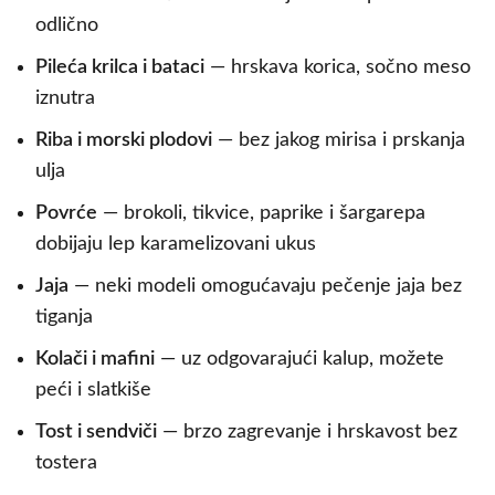
odlično
Pileća krilca i bataci
— hrskava korica, sočno meso
iznutra
Riba i morski plodovi
— bez jakog mirisa i prskanja
ulja
Povrće
— brokoli, tikvice, paprike i šargarepa
dobijaju lep karamelizovani ukus
Jaja
— neki modeli omogućavaju pečenje jaja bez
tiganja
Kolači i mafini
— uz odgovarajući kalup, možete
peći i slatkiše
Tost i sendviči
— brzo zagrevanje i hrskavost bez
tostera