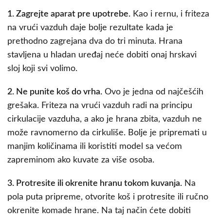
1. Zagrejte aparat pre upotrebe.
Kao i rernu, i friteza
na vrući vazduh daje bolje rezultate kada je
prethodno zagrejana dva do tri minuta. Hrana
stavljena u hladan uređaj neće dobiti onaj hrskavi
sloj koji svi volimo.
2. Ne punite koš do vrha.
Ovo je jedna od najčešćih
grešaka. Friteza na vrući vazduh radi na principu
cirkulacije vazduha, a ako je hrana zbita, vazduh ne
može ravnomerno da cirkuliše. Bolje je pripremati u
manjim količinama ili koristiti model sa većom
zapreminom ako kuvate za više osoba.
3. Protresite ili okrenite hranu tokom kuvanja.
Na
pola puta pripreme, otvorite koš i protresite ili ručno
okrenite komade hrane. Na taj način ćete dobiti