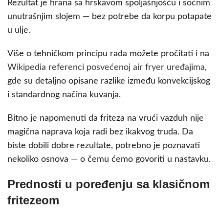
Rezultat je hrana sa hrskavom spoljašnjošću i sočnim
unutrašnjim slojem — bez potrebe da korpu potapate
u ulje.
Više o tehničkom principu rada možete pročitati i na
Wikipedia referenci posvećenoj air fryer uređajima
,
gde su detaljno opisane razlike između konvekcijskog
i standardnog načina kuvanja.
Bitno je napomenuti da friteza na vrući vazduh nije
magična naprava koja radi bez ikakvog truda. Da
biste dobili dobre rezultate, potrebno je poznavati
nekoliko osnova — o čemu ćemo govoriti u nastavku.
Prednosti u poređenju sa klasičnom
fritezeom