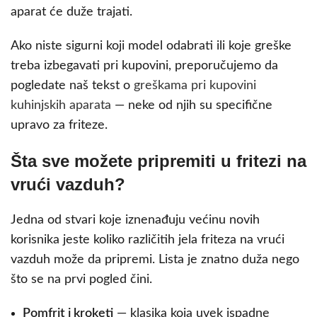
aparat će duže trajati.
Ako niste sigurni koji model odabrati ili koje greške
treba izbegavati pri kupovini, preporučujemo da
pogledate naš tekst o
greškama pri kupovini
kuhinjskih aparata
— neke od njih su specifične
upravo za friteze.
Šta sve možete pripremiti u fritezi na
vrući vazduh?
Jedna od stvari koje iznenađuju većinu novih
korisnika jeste koliko različitih jela friteza na vrući
vazduh može da pripremi. Lista je znatno duža nego
što se na prvi pogled čini.
Pomfrit i kroketi
— klasika koja uvek ispadne