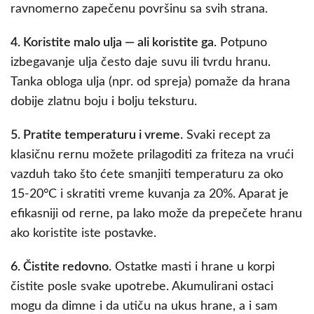
ravnomerno zapečenu površinu sa svih strana.
4. Koristite malo ulja — ali koristite ga.
Potpuno
izbegavanje ulja često daje suvu ili tvrdu hranu.
Tanka obloga ulja (npr. od spreja) pomaže da hrana
dobije zlatnu boju i bolju teksturu.
5. Pratite temperaturu i vreme.
Svaki recept za
klasičnu rernu možete prilagoditi za friteza na vrući
vazduh tako što ćete smanjiti temperaturu za oko
15-20°C i skratiti vreme kuvanja za 20%. Aparat je
efikasniji od rerne, pa lako može da prepečete hranu
ako koristite iste postavke.
6. Čistite redovno.
Ostatke masti i hrane u korpi
čistite posle svake upotrebe. Akumulirani ostaci
mogu da dimne i da utiču na ukus hrane, a i sam