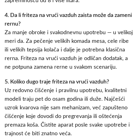
zapreminošću od 8 i više litara.
4. Da li friteza na vrući vazduh zaista može da zameni
rernu?
Za manje obroke i svakodnevnu upotrebu — u velikoj
meri da. Za pečenje velikih komada mesa, cele ribe
ili velikih tepsija kolača i dalje je potrebna klasična
rerna. Friteza na vrući vazduh je odličan dodatak, a
ne potpuna zamena rerne u svakom scenariju.
5. Koliko dugo traje friteza na vrući vazduh?
Uz redovno čišćenje i pravilnu upotrebu, kvalitetni
modeli traju pet do osam godina ili duže. Najčešći
uzrok kvarova nije sam mehanizam, već zapušteno
čišćenje koje dovodi do pregrevanja ili oštećenja
premaza koša. Čistite aparat posle svake upotrebe i
trajnost će biti znatno veća.