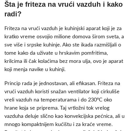
Šta je friteza na vrući vazduh i kako
radi?
Friteza na vrući vazduh je kuhinjski aparat koji je za
kratko vreme osvojio milione domova širom sveta, a
sve više i srpske kuhinje. Ako ste ikada razmišljali o
tome kako da uživate u hrskavim pomfritima,
krilcima ili čak kolaćima bez mora ulja, ovo je aparat
koji menja navike u kuhinji.
Princip rada je jednostavan, ali efikasan. Friteza na
vrući vazduh koristi snažan ventilator koji cirkuliše
vreli vazduh na temperaturama i do 230°C oko
hrane koja se priprema. Taj vrtložni tok vrelog
vazduha deluje slično kao konvekcijska pećnica, ali u
mnogo kompaktnijem kućištu i za kraće vreme.