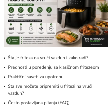
Šta je friteza na vrući vazduh i kako radi?
Prednosti u poređenju sa klasičnom fritezeom
Praktični saveti za upotrebu
Šta sve možete pripremiti u fritezi na vrući
vazduh?
Često postavljana pitanja (FAQ)