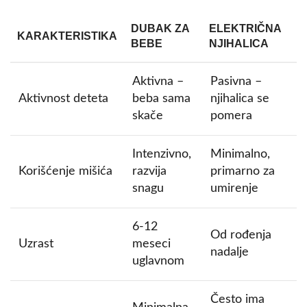
DUBAK ZA
ELEKTRIČNA
KARAKTERISTIKA
BEBE
NJIHALICA
Aktivna –
Pasivna –
Aktivnost deteta
beba sama
njihalica se
skače
pomera
Intenzivno,
Minimalno,
Korišćenje mišića
razvija
primarno za
snagu
umirenje
6-12
Od rođenja
Uzrast
meseci
nadalje
uglavnom
Često ima