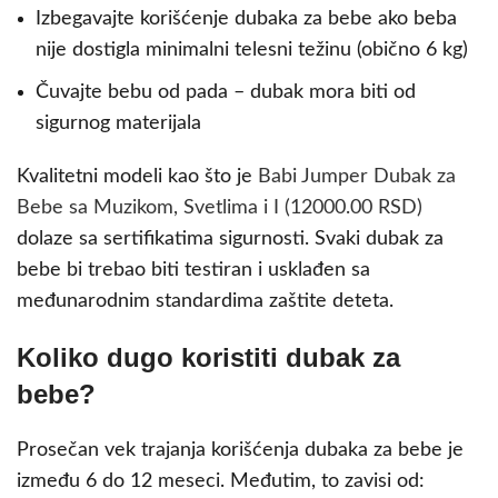
Izbegavajte korišćenje dubaka za bebe ako beba
nije dostigla minimalni telesni težinu (obično 6 kg)
Čuvajte bebu od pada – dubak mora biti od
sigurnog materijala
Kvalitetni modeli kao što je
Babi Jumper Dubak za
Bebe sa Muzikom, Svetlima i I (12000.00 RSD)
dolaze sa sertifikatima sigurnosti. Svaki dubak za
bebe bi trebao biti testiran i usklađen sa
međunarodnim standardima zaštite deteta.
Koliko dugo koristiti dubak za
bebe?
Prosečan vek trajanja korišćenja dubaka za bebe je
između 6 do 12 meseci. Međutim, to zavisi od: