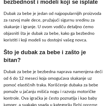
bezbednost i modeli koji se isplate
Dubak za bebe je jedan od najpopularnijih proizvoda
za razvoj male dece, pružajući sigurnu sredinu za
skakanje i igranje. U ovom vodiču detaljno ćemo
objasniti šta je dubak za bebe, kako ga bezbedno
koristiti i koji modeli su dostojni vašeg novca.
Što je dubak za bebe i zašto je
bitan?
Dubak za bebe je bezbedna naprava namenjena deči
od 6 do 12 meseci koja omogućava skakanje uz
pomoć elastičnih traka. Korišćenje dubaka za bebe
pomaže u jačanju mišića nogu i razvoju motoričke
kontrole. Ova igračka je često poznatija i kao baby
jumper, a svakako spada u kategoriju
Bebi opreme