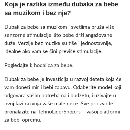
Koja je razlika između dubaka za bebe
sa muzikom i bez nje?
Dubak za bebe sa muzikom i svetlima pruža više
senzorne stimulacije, što bebe drži angažovane
duže. Verzije bez muzike su tiše i jednostavnije,
idealne ako vam se čini previše stimulacije.
Pogledajte i:
hodalica za bebe
.
Dubak za bebe je investicija u razvoj deteta koja će
vam doneti mir i bebi zabavu. Odaberite model koji
odgovara vašim potrebama i budžetu, i uživajte u
ovoj fazi razvoja vaše male dece. Sve proizvode
pronalazite na
TehnoLiderShop.rs – vašoj platformi
za bebi opremu
.