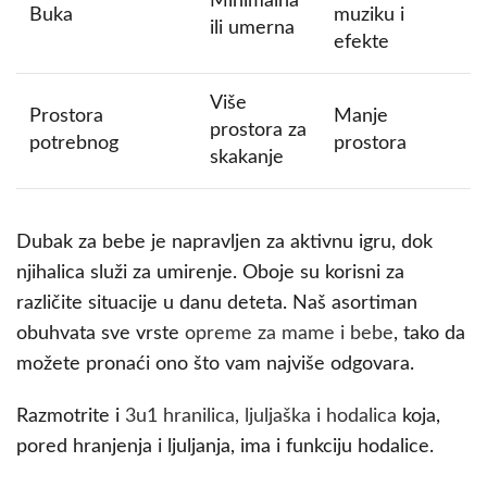
Minimalna
Buka
muziku i
ili umerna
efekte
Više
Prostora
Manje
prostora za
potrebnog
prostora
skakanje
Dubak za bebe je napravljen za aktivnu igru, dok
njihalica služi za umirenje. Oboje su korisni za
različite situacije u danu deteta. Naš asortiman
obuhvata sve vrste
opreme za mame i bebe
, tako da
možete pronaći ono što vam najviše odgovara.
Razmotrite i
3u1 hranilica, ljuljaška i hodalica
koja,
pored hranjenja i ljuljanja, ima i funkciju hodalice.