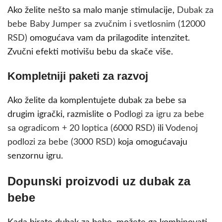
Ako želite nešto sa malo manje stimulacije,
Dubak za
bebe Baby Jumper sa zvučnim i svetlosnim (12000
RSD)
omogućava vam da prilagodite intenzitet.
Zvučni efekti motivišu bebu da skače više.
Kompletniji paketi za razvoj
Ako želite da komplentujete dubak za bebe sa
drugim igrački, razmislite o
Podlogi za igru za bebe
sa ogradicom + 20 loptica (6000 RSD)
ili
Vodenoj
podlozi za bebe (3000 RSD)
koja omogućavaju
senzornu igru.
Dopunski proizvodi uz dubak za
bebe