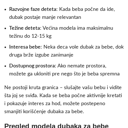
Razvojne faze deteta:
Kada beba počne da ide,
dubak postaje manje relevantan
Težine deteta:
Većina modela ima maksimalnu
težinu do 12-15 kg
Interesa bebe:
Neka deca vole dubak za bebe, dok
druga brže izgube zanimanje
Dostupnog prostora:
Ako nemate prostora,
možete ga ukloniti pre nego što je beba spremna
Ne postoji kruta granica – slušajte vašu bebu i vidite
šta joj se sviđa. Kada se beba počne aktivnije kretati
i pokazuje interes za hod, možete postepeno
smanjiti korišćenje dubaka za bebe.
Pregled modela dubaka za bebe