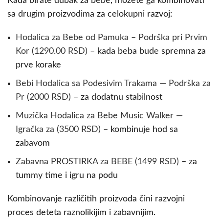
Kada birate dubak za bebe, možete ga kombinovati
sa drugim proizvodima za celokupni razvoj:
Hodalica za Bebe od Pamuka – Podrška pri Prvim
Kor (1290.00 RSD)
– kada beba bude spremna za
prve korake
Bebi Hodalica sa Podesivim Trakama — Podrška za
Pr (2000 RSD)
– za dodatnu stabilnost
Muzička Hodalica za Bebe Music Walker —
Igračka za (3500 RSD)
– kombinuje hod sa
zabavom
Zabavna PROSTIRKA za BEBE (1499 RSD)
– za
tummy time i igru na podu
Kombinovanje različitih proizvoda čini razvojni
proces deteta raznolikijim i zabavnijim.