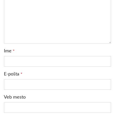
Ime
*
E-pošta
*
Veb mesto