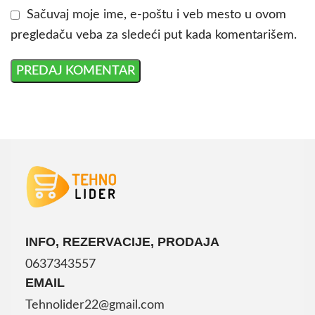
Sačuvaj moje ime, e-poštu i veb mesto u ovom
pregledaču veba za sledeći put kada komentarišem.
INFO, REZERVACIJE, PRODAJA
0637343557
EMAIL
Tehnolider22@gmail.com