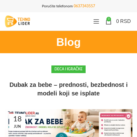
Poručite telefonom
0637343557
0
0
RSD
Blog
DECA I IGRAČKE
Dubak za bebe – prednosti, bezbednost i
modeli koji se isplate
18
JUN