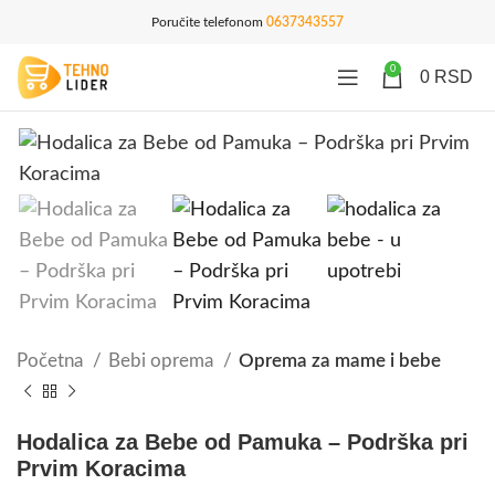
Poručite telefonom
0637343557
0
0
RSD
Početna
Bebi oprema
Oprema za mame i bebe
Hodalica za Bebe od Pamuka – Podrška pri
Prvim Koracima