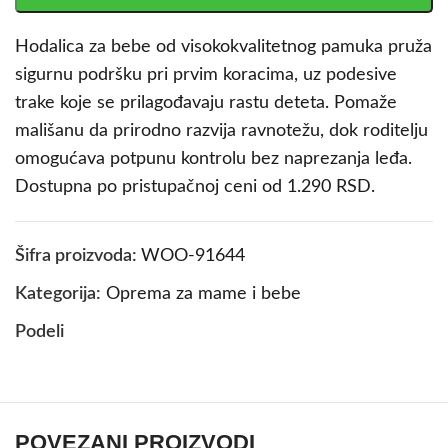
Hodalica za bebe od visokokvalitetnog pamuka pruža
sigurnu podršku pri prvim koracima, uz podesive
trake koje se prilagođavaju rastu deteta. Pomaže
mališanu da prirodno razvija ravnotežu, dok roditelju
omogućava potpunu kontrolu bez naprezanja leđa.
Dostupna po pristupačnoj ceni od 1.290 RSD.
Šifra proizvoda:
WOO-91644
Kategorija:
Oprema za mame i bebe
Podeli
POVEZANI PROIZVODI