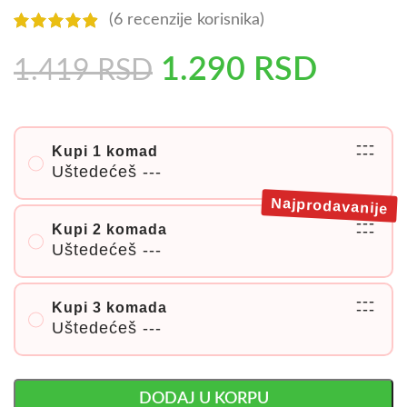
(
6
recenzije korisnika)
1.290
RSD
1.419
RSD
---
Kupi 1 komad
---
Uštedećeš
---
Najprodavanije
---
Kupi 2 komada
---
Uštedećeš
---
---
Kupi 3 komada
---
Uštedećeš
---
DODAJ U KORPU