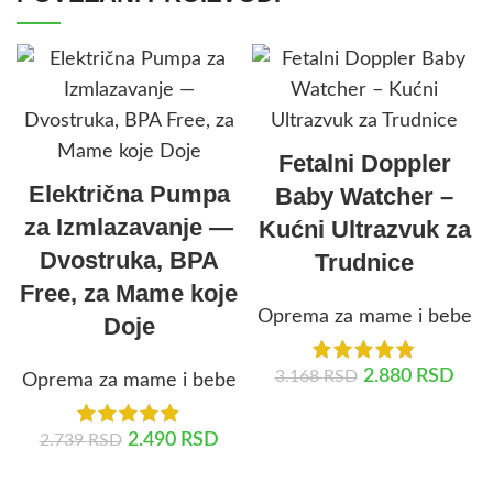
Fetalni Doppler
Električna Pumpa
Baby Watcher –
za Izmlazavanje —
Kućni Ultrazvuk za
Dvostruka, BPA
Trudnice
Free, za Mame koje
Oprema za mame i bebe
Doje
2.880
RSD
3.168
RSD
Oprema za mame i bebe
DODAJ U KORPU
2.490
RSD
2.739
RSD
DODAJ U KORPU