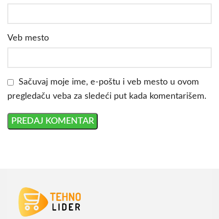
Veb mesto
Sačuvaj moje ime, e-poštu i veb mesto u ovom
pregledaču veba za sledeći put kada komentarišem.