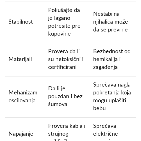
Pokušajte da
Nestabilna
je lagano
Stabilnost
njihalica može
potresite pre
da se prevrne
kupovine
Provera da li
Bezbednost od
Materijali
su netoksični i
hemikalija i
certificirani
zagađenja
Sprečava nagla
Da li je
Mehanizam
pokretanja koja
pouzdan i bez
oscilovanja
mogu uplašiti
šumova
bebu
Provera kabla i
Sprečava
Napajanje
strujnog
električne