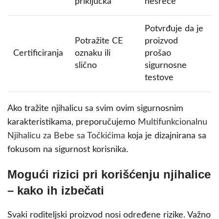
priključka
nesreće
Potvrđuje da je
Potražite CE
proizvod
Certificiranja
oznaku ili
prošao
slično
sigurnosne
testove
Ako tražite njihalicu sa svim ovim sigurnosnim
karakteristikama, preporučujemo
Multifunkcionalnu
Njihalicu za Bebe sa Točkićima
koja je dizajnirana sa
fokusom na sigurnost korisnika.
Mogući rizici pri korišćenju njihalice
– kako ih izbečati
Svaki roditeljski proizvod nosi određene rizike. Važno