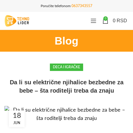
Poručite telefonom
0637343557
0
0
RSD
Blog
DECA I IGRAČKE
Da li su električne njihalice bezbedne za
bebe – šta roditelji treba da znaju
18
JUN