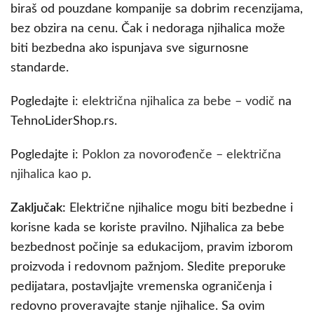
biraš od pouzdane kompanije sa dobrim recenzijama,
bez obzira na cenu. Čak i nedoraga njihalica može
biti bezbedna ako ispunjava sve sigurnosne
standarde.
Pogledajte i:
električna njihalica za bebe – vodič
na
TehnoLiderShop.rs.
Pogledajte i:
Poklon za novorođenče – električna
njihalica kao p
.
Zaključak:
Električne njihalice mogu biti bezbedne i
korisne kada se koriste pravilno. Njihalica za bebe
bezbednost počinje sa edukacijom, pravim izborom
proizvoda i redovnom pažnjom. Sledite preporuke
pedijatara, postavljajte vremenska ograničenja i
redovno proveravajte stanje njihalice. Sa ovim