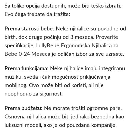
Sa toliko opcija dostupnih, može biti teško izbrati.
Evo čega trebate da tražite:
Prema starosti bebe:
Neke njihalice su pogodne od
birth, dok druge počinju od 3 meseca. Proverite
specifikacije.
LullyBebe Ergonomska Njihalica za
Bebe 0-24 Meseca
je odličan izbor za sve uzraste.
Prema funkcijama:
Neke njihalice imaju integriranu
muziku, svetla i čak mogućnost priključivanja
mobilnog. Ovo može biti od koristi, ali nije
neophodно za sigurnost.
Prema budžetu:
Ne morate trošiti ogromne pare.
Osnovna njihalica može biti jednako bezbedna kao
luksuzni modeli, ako je od pouzdane kompanije.