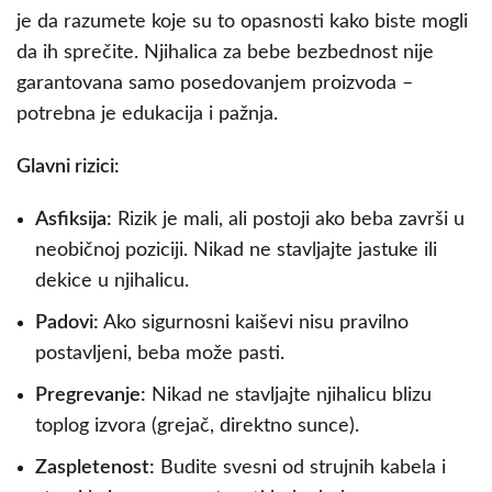
je da razumete koje su to opasnosti kako biste mogli
da ih sprečite. Njihalica za bebe bezbednost nije
garantovana samo posedovanjem proizvoda –
potrebna je edukacija i pažnja.
Glavni rizici:
Asfiksija:
Rizik je mali, ali postoji ako beba završi u
neobičnoj poziciji. Nikad ne stavljajte jastuke ili
dekice u njihalicu.
Padovi:
Ako sigurnosni kaiševi nisu pravilno
postavljeni, beba može pasti.
Pregrevanje:
Nikad ne stavljajte njihalicu blizu
toplog izvora (grejač, direktno sunce).
Zaspletenost:
Budite svesni od strujnih kabela i