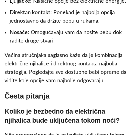
Ljuljačke:
Klasične opcije bez električne energije.
Direktan kontakt:
Ponekad je najbolja opcija
jednostavno da držite bebu u rukama.
Nosače:
Omogućavaju vam da nosite bebu dok
radite druge stvari.
Većina stručnjaka saglasno kaže da je kombinacija
električne njihalice i direktnog kontakta najbolja
strategija. Pogledajte sve dostupne
bebi opreme
da
vidite koje opcije vam najbolje odgovaraju.
Česta pitanja
Koliko je bezbedno da električna
njihalica bude uključena tokom noći?