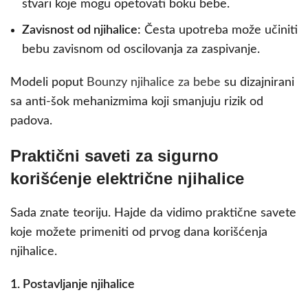
stvari koje mogu opetovati boku bebe.
Zavisnost od njihalice:
Česta upotreba može učiniti
bebu zavisnom od oscilovanja za zaspivanje.
Modeli poput
Bounzy njihalice za bebe
su dizajnirani
sa anti-šok mehanizmima koji smanjuju rizik od
padova.
Praktični saveti za sigurno
korišćenje električne njihalice
Sada znate teoriju. Hajde da vidimo praktične savete
koje možete primeniti od prvog dana korišćenja
njihalice.
1. Postavljanje njihalice