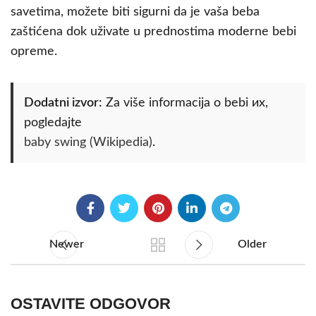
savetima, možete biti sigurni da je vaša beba
zaštićena dok uživate u prednostima moderne bebi
opreme.
Dodatni izvor:
Za više informacija o bebi их,
pogledajte
baby swing (Wikipedia)
.
Newer
Older
OSTAVITE ODGOVOR