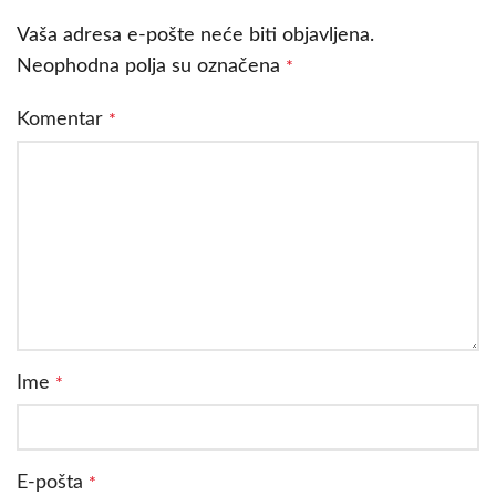
Vaša adresa e-pošte neće biti objavljena.
Neophodna polja su označena
*
Komentar
*
Ime
*
E-pošta
*