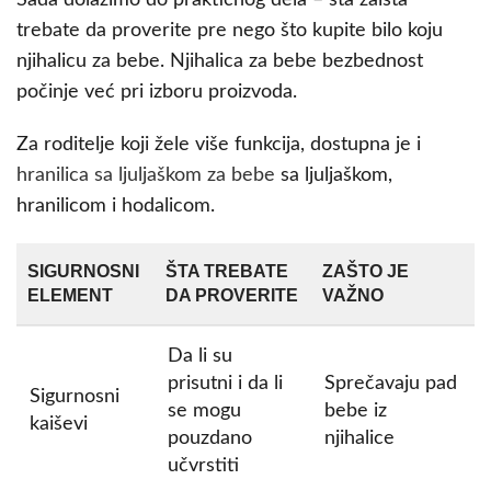
Sada dolazimo do praktičnog dela – šta zaista
trebate da proverite pre nego što kupite bilo koju
njihalicu za bebe. Njihalica za bebe bezbednost
počinje već pri izboru proizvoda.
Za roditelje koji žele više funkcija, dostupna je i
hranilica sa ljuljaškom za bebe
sa ljuljaškom,
hranilicom i hodalicom.
SIGURNOSNI
ŠTA TREBATE
ZAŠTO JE
ELEMENT
DA PROVERITE
VAŽNO
Da li su
prisutni i da li
Sprečavaju pad
Sigurnosni
se mogu
bebe iz
kaiševi
pouzdano
njihalice
učvrstiti