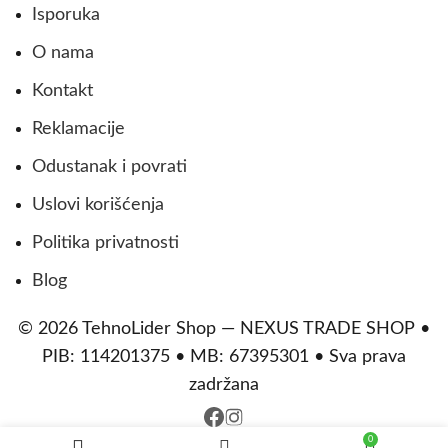
Isporuka
O nama
Kontakt
Reklamacije
Odustanak i povrati
Uslovi korišćenja
Politika privatnosti
Blog
© 2026 TehnoLider Shop — NEXUS TRADE SHOP •
PIB: 114201375 • MB: 67395301 • Sva prava
zadržana
0