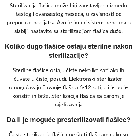
Sterilizacija flašica može biti zaustavljena između
šestog i dvanaestog meseca, u zavisnosti od
preporuke pedijatra. Ako je imuni sistem bebe malo
slabiji, nastavite sa sterilizacijom flašica duže.
Koliko dugo flašice ostaju sterilne nakon
sterilizacije?
Sterilne flašice ostaju čiste nekoliko sati ako ih
čuvate u čistoj posudi. Elektronski sterilizatori
omogućavaju čuvanje flašica 6-12 sati, ali je bolje
koristiti ih brže. Sterilizacija flašica sa parom je
najefikasnija.
Da li je moguće presterilizovati flašice?
Česta sterilizacija flašica ne šteti flašicama ako su