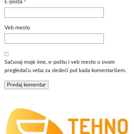
E-pošta
*
Veb mesto
Sačuvaj moje ime, e-poštu i veb mesto u ovom
pregledaču veba za sledeći put kada komentarišem.