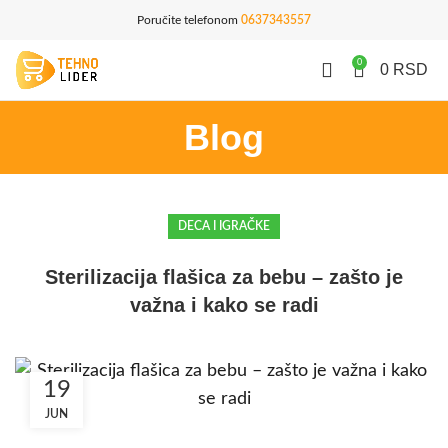
Poručite telefonom
0637343557
0
0
RSD
Blog
DECA I IGRAČKE
Sterilizacija flašica za bebu – zašto je
važna i kako se radi
19
JUN