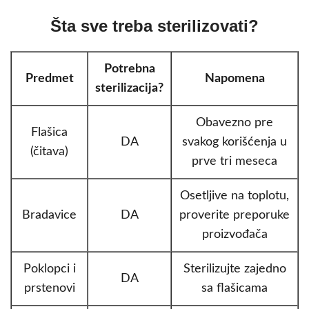
Šta sve treba sterilizovati?
Potrebna
Predmet
Napomena
sterilizacija?
Obavezno pre
Flašica
DA
svakog korišćenja u
(čitava)
prve tri meseca
Osetljive na toplotu,
Bradavice
DA
proverite preporuke
proizvođača
Poklopci i
Sterilizujte zajedno
DA
prstenovi
sa flašicama