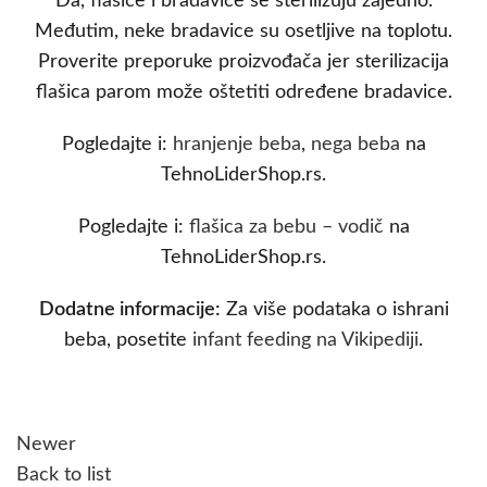
Da, flašice i bradavice se sterilizuju zajedno.
Međutim, neke bradavice su osetljive na toplotu.
Proverite preporuke proizvođača jer sterilizacija
flašica parom može oštetiti određene bradavice.
Pogledajte i:
hranjenje beba
,
nega beba
na
TehnoLiderShop.rs.
Pogledajte i:
flašica za bebu – vodič
na
TehnoLiderShop.rs.
Dodatne informacije:
Za više podataka o ishrani
beba, posetite
infant feeding na Vikipediji
.
Newer
Back to list