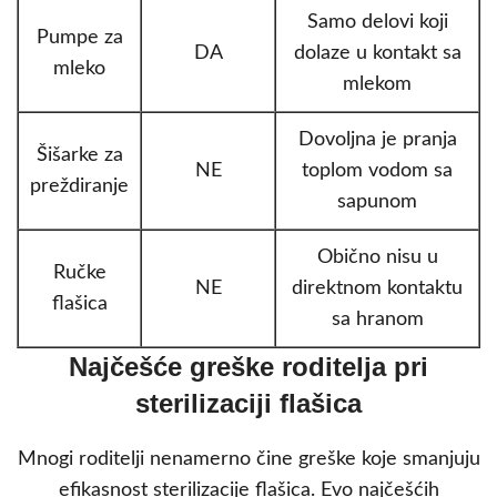
Samo delovi koji
Pumpe za
DA
dolaze u kontakt sa
mleko
mlekom
Dovoljna je pranja
Šišarke za
NE
toplom vodom sa
preždiranje
sapunom
Obično nisu u
Ručke
NE
direktnom kontaktu
flašica
sa hranom
Najčešće greške roditelja pri
sterilizaciji flašica
Mnogi roditelji nenamerno čine greške koje smanjuju
efikasnost sterilizacije flašica. Evo najčešćih