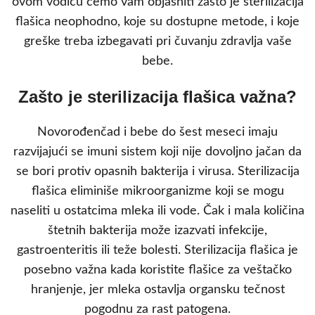
ovom vodiču ćemo vam objasniti zašto je sterilizacija
flašica neophodno, koje su dostupne metode, i koje
greške treba izbegavati pri čuvanju zdravlja vaše
bebe.
Zašto je sterilizacija flašica važna?
Novorođenčad i bebe do šest meseci imaju
razvijajući se imuni sistem koji nije dovoljno jačan da
se bori protiv opasnih bakterija i virusa. Sterilizacija
flašica eliminiše mikroorganizme koji se mogu
naseliti u ostatcima mleka ili vode. Čak i mala količina
štetnih bakterija može izazvati infekcije,
gastroenteritis ili teže bolesti. Sterilizacija flašica je
posebno važna kada koristite flašice za veštačko
hranjenje, jer mleka ostavlja organsku tečnost
pogodnu za rast patogena.