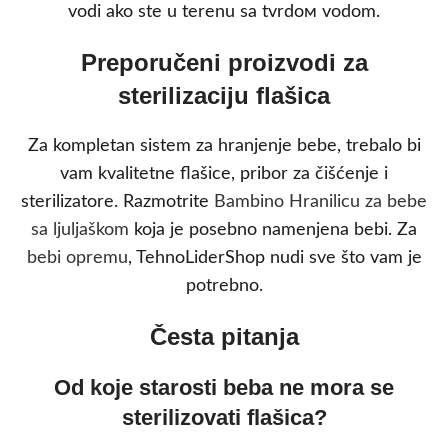
vodi ako ste u terenu sa tvrdом vodom.
Preporučeni proizvodi za
sterilizaciju flašica
Za kompletan sistem za hranjenje bebe, trebalo bi
vam kvalitetne flašice, pribor za čišćenje i
sterilizatore. Razmotrite
Bambino Hranilicu za bebe
sa ljuljaškom
koja je posebno namenjena bebi. Za
bebi opremu
, TehnoLiderShop nudi sve što vam je
potrebno.
Česta pitanja
Od koje starosti beba ne mora se
sterilizovati flašica?