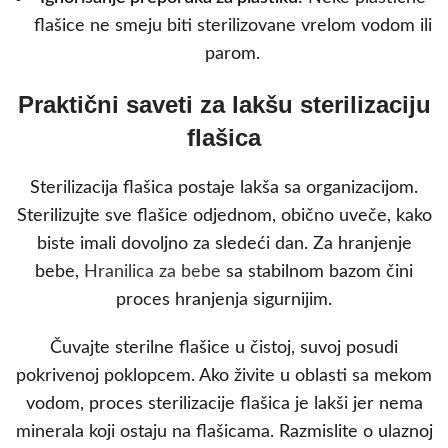
flašice ne smeju biti sterilizovane vrelom vodom ili
parom.
Praktični saveti za lakšu sterilizaciju
flašica
Sterilizacija flašica postaje lakša sa organizacijom.
Sterilizujte sve flašice odjednom, obično uveče, kako
biste imali dovoljno za sledeći dan. Za hranjenje
bebe,
Hranilica za bebe
sa stabilnom bazom čini
proces hranjenja sigurnijim.
Čuvajte sterilne flašice u čistoj, suvoj posudi
pokrivenoj poklopcem. Ako živite u oblasti sa mekom
vodom, proces sterilizacije flašica je lakši jer nema
minerala koji ostaju na flašicama. Razmislite o ulaznoj