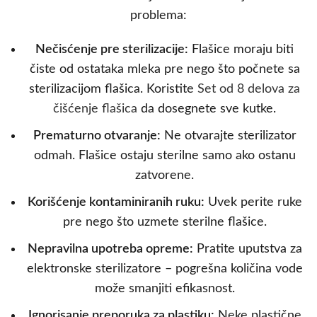
problema:
Nečisćenje pre sterilizacije:
Flašice moraju biti
čiste od ostataka mleka pre nego što počnete sa
sterilizacijom flašica. Koristite
Set od 8 delova za
čišćenje flašica
da dosegnete sve kutke.
Prematurno otvaranje:
Ne otvarajte sterilizator
odmah. Flašice ostaju sterilne samo ako ostanu
zatvorene.
Korišćenje kontaminiranih ruku:
Uvek perite ruke
pre nego što uzmete sterilne flašice.
Nepravilna upotreba opreme:
Pratite uputstva za
elektronske sterilizatore – pogrešna količina vode
može smanjiti efikasnost.
Ignorisanje preporuka za plastiku:
Neke plastične