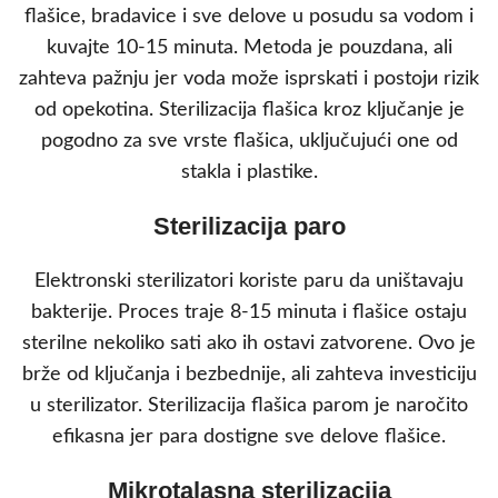
flašice, bradavice i sve delove u posudu sa vodom i
kuvaјte 10-15 minuta. Metoda je pouzdana, ali
zahteva pažnju jer voda može isprskati i postojи rizik
od opekotina. Sterilizacija flašica kroz ključanje je
pogodno za sve vrste flašica, uključujući one od
stakla i plastike.
Sterilizacija paro
Elektronski sterilizatori koriste paru da uništavaju
bakterije. Proces traje 8-15 minuta i flašice ostaju
sterilne nekoliko sati ako ih ostavi zatvorene. Ovo je
brže od ključanja i bezbednije, ali zahteva investiciju
u sterilizator. Sterilizacija flašica parom je naročito
efikasna jer para dostigne sve delove flašice.
Mikrotalasna sterilizacija