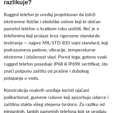
razlikuje?
Rugged telefon je uređaj projektovan da izdrži
ekstremne fizičke i ekološke uslove koji bi običan
pametni telefon u kratkom roku uništili. Reč je o
telefonima koji prolaze kroz rigorozne standarde
testiranja — najpre MIL-STD-810 vojni standard, koji
podrazumeva padove, vibracije, temperaturne
ekstreme i izloženost vlazi. Pored toga, gotovo svaki
rugged telefon poseduje IP68 ili IP69K sertifikat, što
znači potpunu zaštitu od prašine i dubokog
potapanja u vodu.
Konstrukcija ovakvih uređaja koristi ojačani
polikarbonat, gumene rubove koji apsorbuju udarce i
zaštitna stakla višeg stepena tvrdoće. Za razliku od
elegantnih, tankih pametnih telefona koji se prodaju