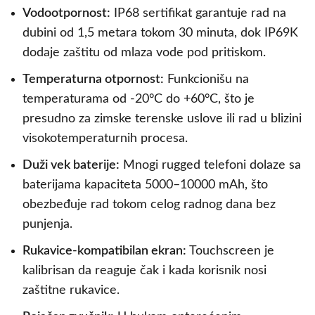
Vodootpornost:
IP68 sertifikat garantuje rad na
dubini od 1,5 metara tokom 30 minuta, dok IP69K
dodaje zaštitu od mlaza vode pod pritiskom.
Temperaturna otpornost:
Funkcionišu na
temperaturama od -20°C do +60°C, što je
presudno za zimske terenske uslove ili rad u blizini
visokotemperaturnih procesa.
Duži vek baterije:
Mnogi rugged telefoni dolaze sa
baterijama kapaciteta 5000–10000 mAh, što
obezbeđuje rad tokom celog radnog dana bez
punjenja.
Rukavice-kompatibilan ekran:
Touchscreen je
kalibrisan da reaguje čak i kada korisnik nosi
zaštitne rukavice.