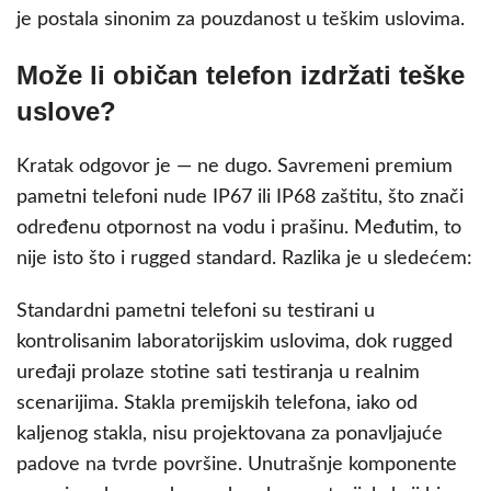
je postala sinonim za pouzdanost u teškim uslovima.
Može li običan telefon izdržati teške
uslove?
Kratak odgovor je — ne dugo. Savremeni premium
pametni telefoni nude IP67 ili IP68 zaštitu, što znači
određenu otpornost na vodu i prašinu. Međutim, to
nije isto što i rugged standard. Razlika je u sledećem:
Standardni pametni telefoni su testirani u
kontrolisanim laboratorijskim uslovima, dok rugged
uređaji prolaze stotine sati testiranja u realnim
scenarijima. Stakla premijskih telefona, iako od
kaljenog stakla, nisu projektovana za ponavljajuće
padove na tvrde površine. Unutrašnje komponente