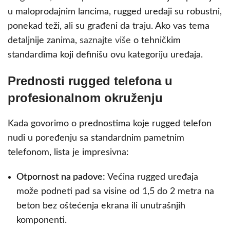
u maloprodajnim lancima, rugged uređaji su robustni,
ponekad teži, ali su građeni da traju. Ako vas tema
detaljnije zanima,
saznajte više
o tehničkim
standardima koji definišu ovu kategoriju uređaja.
Prednosti rugged telefona u
profesionalnom okruženju
Kada govorimo o prednostima koje rugged telefon
nudi u poređenju sa standardnim pametnim
telefonom, lista je impresivna:
Otpornost na padove:
Većina rugged uređaja
može podneti pad sa visine od 1,5 do 2 metra na
beton bez oštećenja ekrana ili unutrašnjih
komponenti.