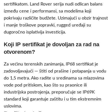
sertifikatom. Land Rover serija nudi odlican balans
između cene i performansi, sa modelima koji
pokrivaju različite budžete. Uzimajući u obzir trajnost
i manje troškove popravki, rugged uređaji su
dugoročno isplativija investicija.
Koji IP sertifikat je dovoljan za rad na
otvorenom?
Za većinu terenskih zanimanja, IP68 sertifikat je
zadovoljavajući — štiti od prašine i potapanja u vodu
do 1,5 metra. Ako radite u sredinama sa mlazovima
vode pod pritiskom, kao što su praonice ili
industrijska postrojenja, preporučuje se IP69K
standard koji garantuje zaštitu i u tim ekstremnim
uslovima.