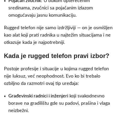
Pojačan zvučnik:
U bukom opterećenim
sredinama, zvučnici sa pojačanim izlazom
omogućavaju jasnu komunikaciju.
Rugged telefon nije samo izdržljiviji — on je osmišljen
kao alat koji prati radnika u najtežim situacijama i ne
otkazuje kada je najpotrebniji.
Kada je rugged telefon pravi izbor?
Postoje profesije i situacije u kojima rugged telefon
nije luksuz, već neophodnost. Evo ko bi trebalo
ozbiljno da razmotri ovaj tip uređaja:
Građevinski radnici i inženjeri
koji svakodnevno
borave na gradilištu gde su padovi, prašina i vlaga
neizbežni.