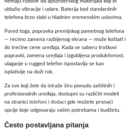
nemaju rubove od apsorberskog materijala koji bi
ublažio vibracije i udare. Baterija kod standardnih
telefona brzo slabi u hladnim vremenskim uslovima.
Pored toga, popravka premijskog pametnog telefona
— recimo zamena razbijenog ekrana — može koštati i
do trećine cene uređaja. Kada se saberu troškovi
popravki, zamena uređaja i izgubljena produktivnost,
ulaganje u rugged telefon ispostavlja se kao
isplativije na duži rok.
Za sve koji žele da istraže širu ponudu zaštitnih i
profesionalnih uređaja, dostupni su različiti modeli
na stranici
telefoni i dodaci
gde možete pronaći
opcije koje odgovaraju vašim potrebama i budžetu.
Često postavljana pitanja