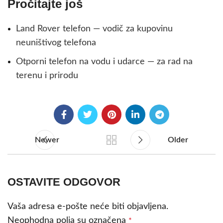
Pročitajte još
Land Rover telefon — vodič za kupovinu
neuništivog telefona
Otporni telefon na vodu i udarce — za rad na
terenu i prirodu
Newer
Older
OSTAVITE ODGOVOR
Vaša adresa e-pošte neće biti objavljena.
Neophodna polja su označena
*