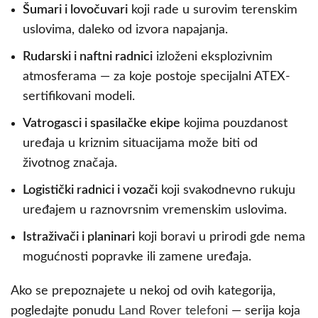
Šumari i lovočuvari
koji rade u surovim terenskim
uslovima, daleko od izvora napajanja.
Rudarski i naftni radnici
izloženi eksplozivnim
atmosferama — za koje postoje specijalni ATEX-
sertifikovani modeli.
Vatrogasci i spasilačke ekipe
kojima pouzdanost
uređaja u kriznim situacijama može biti od
životnog značaja.
Logistički radnici i vozači
koji svakodnevno rukuju
uređajem u raznovrsnim vremenskim uslovima.
Istraživači i planinari
koji boravi u prirodi gde nema
mogućnosti popravke ili zamene uređaja.
Ako se prepoznajete u nekoj od ovih kategorija,
pogledajte ponudu
Land Rover telefoni
— serija koja