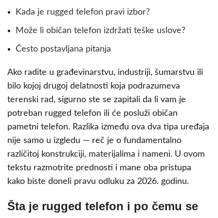
Kada je rugged telefon pravi izbor?
Može li običan telefon izdržati teške uslove?
Često postavljana pitanja
Ako radite u građevinarstvu, industriji, šumarstvu ili
bilo kojoj drugoj delatnosti koja podrazumeva
terenski rad, sigurno ste se zapitali da li vam je
potreban rugged telefon ili će posluži običan
pametni telefon. Razlika između ova dva tipa uređaja
nije samo u izgledu — reč je o fundamentalno
različitoj konstrukciji, materijalima i nameni. U ovom
tekstu razmotrite prednosti i mane oba pristupa
kako biste doneli pravu odluku za 2026. godinu.
Šta je rugged telefon i po čemu se