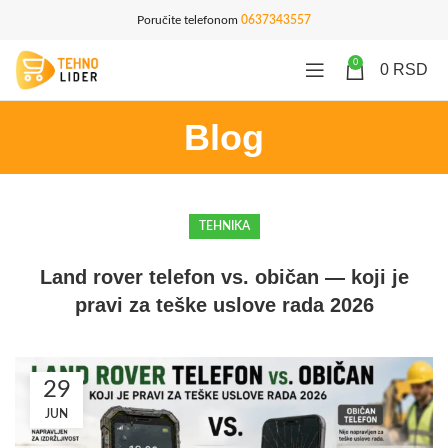
Poručite telefonom
0637343557
0
0
RSD
Blog
TEHNIKA
Land rover telefon vs. običan — koji je
pravi za teške uslove rada 2026
29
JUN