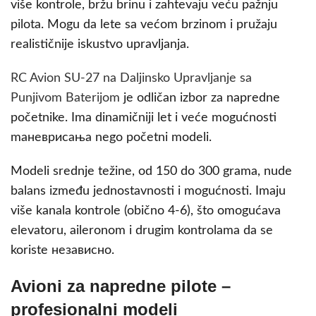
više kontrole, bržu brinu i zahtevaju veću pažnju
pilota. Mogu da lete sa većom brzinom i pružaju
realističnije iskustvo upravljanja.
RC Avion SU-27 na Daljinsko Upravljanje sa
Punjivom Baterijom
je odličan izbor za napredne
početnike. Ima dinamičniji let i veće mogućnosti
maневрисања nego početni modeli.
Modeli srednje težine, od 150 do 300 grama, nude
balans između jednostavnosti i mogućnosti. Imaju
više kanala kontrole (obično 4-6), što omogućava
elevatoru, aileronom i drugim kontrolama da se
koriste независно.
Avioni za napredne pilote –
profesionalni modeli