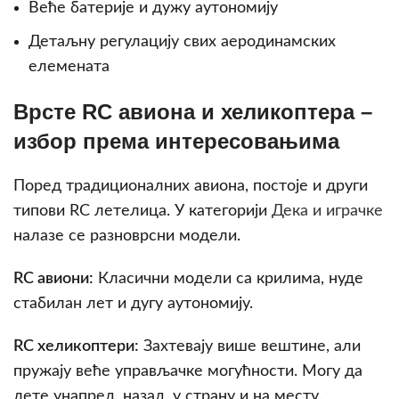
Веће батерије и дужу аутономију
Детаљну регулацију свих аеродинамских
елемената
Врсте RC авиона и хеликоптера –
избор према интересовањима
Поред традиционалних авиона, постоје и други
типови RC летелица. У категорији
Дека и играчке
налазе се разноврсни модели.
RC авиони:
Класични модели са крилима, нуде
стабилан лет и дугу аутономију.
RC хеликоптери:
Захтевају више вештине, али
пружају веће управљачке могућности. Могу да
лете унапред, назад, у страну и на месту.