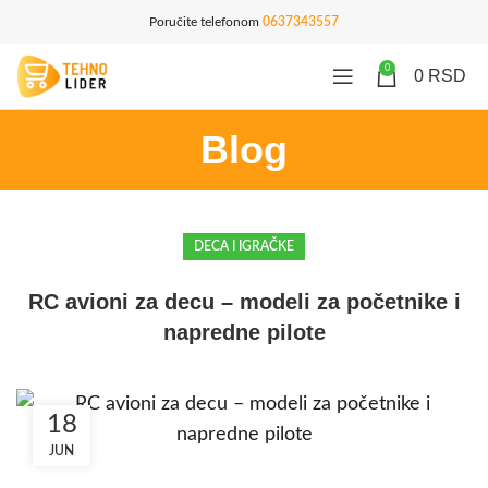
Poručite telefonom
0637343557
0
0
RSD
Blog
DECA I IGRAČKE
RC avioni za decu – modeli za početnike i
napredne pilote
18
JUN