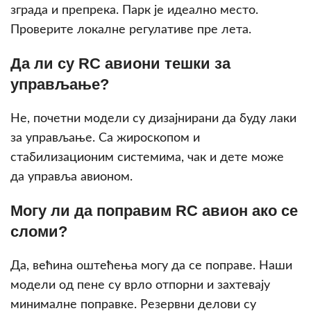
зграда и препрека. Парк је идеално место.
Проверите локалне регулативе пре лета.
Да ли су RC авиони тешки за
управљање?
Не, почетни модели су дизајнирани да буду лаки
за управљање. Са жирoскопом и
стабилизационим системима, чак и дете може
да управља авионом.
Могу ли да поправим RC авион ако се
сломи?
Да, већина оштећења могу да се поправе. Наши
модели од пене су врло отпорни и захтевају
минималне поправке. Резервни делови су