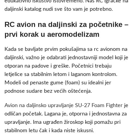
edukativno iskustvo istovremeno. Naš RC igračke na
daljinski katalog nudi sve što vam je potrebno.
RC avion na daljinski za početnike –
prvi korak u aeromodelizam
Kada se bavljate prvim pokušajima sa rc avionom na
daljinski, važno je odabrati jednostavniji model koji je
otporan na padove i greške. Početnici trebaju
letjelice sa stabilnim letom i laganom kontrolom.
Modeli od penaste gume (foam) su idealni jer
podnose sudare bez većih oštećenja.
Avion na daljinsko upravljanje SU-27 Foam Fighter
je
odličan početak. Lagana je, otporna i jednostavna za
upravljanje. Ima ugrađen žiroskop koji pomažu pri
stabilnom letu čak i kada niste iskusni.