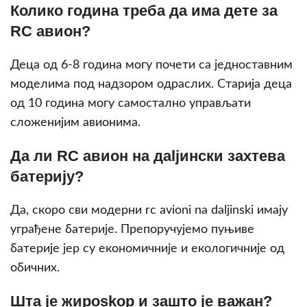
Колико година треба да има дете за
RC авион?
Деца од 6-8 година могу почети са једноставним
моделима под надзором одраслих. Старија деца
од 10 година могу самостално управљати
сложенијим авионима.
Да ли RC авион на дaljински захтева
батерију?
Да, скоро сви модерни rc avioni na daljinski имају
уграђене батерије. Препоручујемо пуњиве
батерије јер су економичније и екологичније од
обичних.
Шта је жирoskop и зашто је важан?