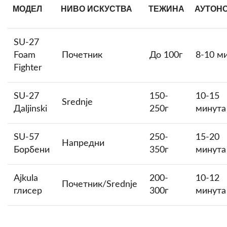
МОДЕЛ
НИВО ИСКУСТВА
ТЕЖИНА
АУТОН
SU-27
Foam
Почетник
До 100г
8-10 м
Fighter
SU-27
150-
10-15
Srednje
Дaljinski
250г
минута
SU-57
250-
15-20
Напредни
Борбени
350г
минута
Ajkula
200-
10-12
Почетник/Srednje
глисер
300г
минута