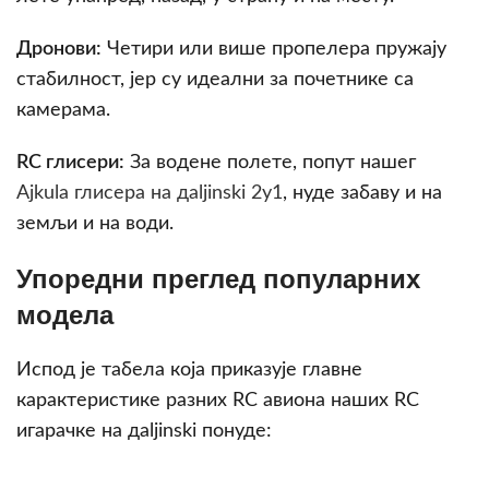
Дронови:
Четири или више пропелера пружају
стабилност, јер су идеални за почетнике са
камерама.
RC глисери:
За водене полете, попут нашег
Ajkula глисера на дaljinski 2у1
, нуде забаву и на
земљи и на води.
Упоредни преглед популарних
модела
Испод је табела која приказује главне
карактеристике разних RC авиона наших RC
игарачке на дaljinski понуде: