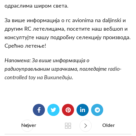
одраслима широм света.
За више информација о rc avionima na daljinski и
другим RC летелицама, посетите наш вебшоп и
консултујте нашу подробну селекцију производа.
Срећно летење!
Напомена: За више информација о
радиоуправљаним играчкама, погледајте
radio-
controlled toy на Википедији
.
Newer
Older