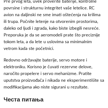
Pre prvog leta, uvek proverite baterije, kontrolne
povrsine i strukturnu integritet vaše letelice. RC
avion na daljinski ne sme imati oštećenja na krilima
ili trupa. Počnite letenje na otvorenim prostorima,
daleko od ljudi i zgrada, kako biste izbegili nesreće.
Preporuka je da se aeromodeli prate što preciznije
tokom leta, a da lete u uslovima sa minimalnim
vetrom kada ste početnici.
Redovno održavajte baterije, servo motore i
elektroniku. Korisno je čuvati rezervne delove,
naročito propelere i servo mehanizme. Pratite
uputstva proizvođača i nikada ne eksperimentišite sa
modifikacijama ako niste sigurani u rezultate.
Честа питања