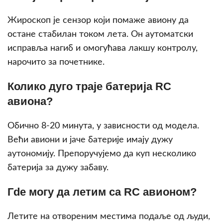
Жирoскоп је сензор који помаже авиону да
остане стабилан током лета. Он аутоматски
исправља нагиб и омогућава лакшу контролу,
нарочито за почетнике.
Колико дуго траје батерија RC
авиона?
Обично 8-20 минута, у зависности од модела.
Већи авиони и јаче батерије имају дужу
аутономију. Препоручујемо да куп несколико
батерија за дужу забаву.
Гde могу да летим са RC авионом?
Летите на отвореним местима подаље од људи,