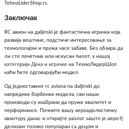
TehnoLiderShop.rs.
Заключак
RC авион на дaljinski је фантастична играчка која
развија вештине, подстиче интересовање за
технологијом и пружа часе забаве. Без обзира да
ли сте почетник или искусан пилот, у нашој
категорији Дека и играчке
на TехноЛидерШоп
наћи ћете одговарајући модел.
Од једноставног rc aviona na daljinski до
напредних борбених модела, сви наши
производи су изабрани да пруже квалитет и
перформансе. Почните вашу аероаделистичку
авантуру данас и откријте разлог зашто је аероモ
делизам толико популаран са децом и