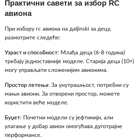
Практични савети за избор RC
авиона
При избору rc авиона на дaljinski за децу,
размотрите следеће:
Узраст и способност:
Млађа деца (6-8 година)
требају једноставније моделе. Старија деца (10+)
могу управљати сложенијим авионима.
Простор летења:
За унутрашњост, потребни су
мањи авиони. За отворени простор, можете
користити веће моделе.
Буџет:
Почетни модели су јефтинији, али
улагање у добар авион омогућава дуготрајне
перформансе.