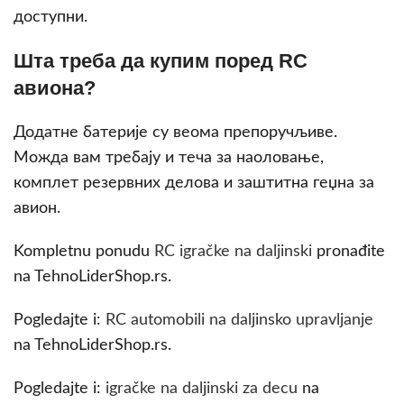
доступни.
Шта треба да купим поред RC
авиона?
Додатне батерије су веома препоручљиве.
Можда вам требају и теча за наоловање,
комплет резервних делова и заштитна геџна за
авион.
Kompletnu ponudu
RC igračke na daljinski
pronađite
na TehnoLiderShop.rs.
Pogledajte i:
RC automobili na daljinsko upravljanje
na TehnoLiderShop.rs.
Pogledajte i:
igračke na daljinski za decu
na