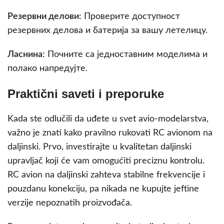
Резервни делови:
Проверите доступност
резервних делова и батерија за вашу летелицу.
Ласнина:
Почните са једноставним моделима и
полако напредујте.
Praktični saveti i preporuke
Kada ste odlučili da uđete u svet avio-modelarstva,
važno je znati kako pravilno rukovati RC avionom na
daljinski. Prvo, investirajte u kvalitetan daljinski
upravljač koji će vam omogućiti preciznu kontrolu.
RC avion na daljinski zahteva stabilne frekvencije i
pouzdanu konekciju, pa nikada ne kupujte jeftine
verzije nepoznatih proizvođača.