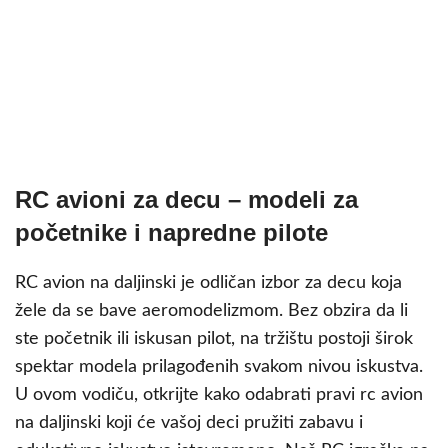
RC avioni za decu – modeli za
početnike i napredne pilote
RC avion na daljinski je odličan izbor za decu koja
žele da se bave aeromodelizmom. Bez obzira da li
ste početnik ili iskusan pilot, na tržištu postoji širok
spektar modela prilagođenih svakom nivou iskustva.
U ovom vodiču, otkrijte kako odabrati pravi rc avion
na daljinski koji će vašoj deci pružiti zabavu i