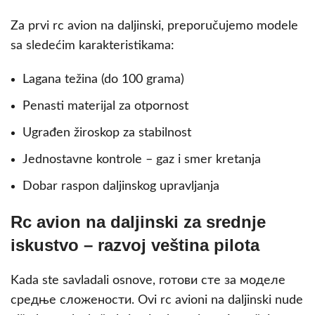
Za prvi rc avion na daljinski, preporučujemo modele
sa sledećim karakteristikama:
Lagana težina (do 100 grama)
Penasti materijal za otpornost
Ugrađen žiroskop za stabilnost
Jednostavne kontrole – gaz i smer kretanja
Dobar raspon daljinskog upravljanja
Rc avion na daljinski za srednje
iskustvo – razvoj veština pilota
Kada ste savladali osnove, готови сте за моделе
средње сложености. Ovi rc avioni na daljinski nude