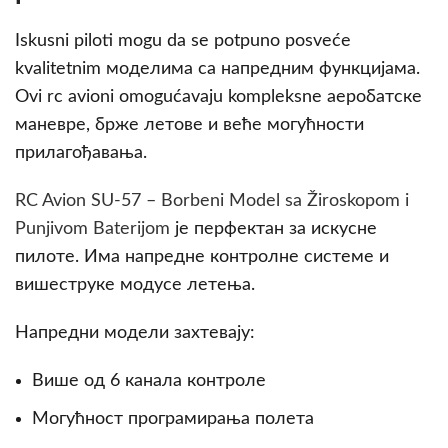
Iskusni piloti mogu da se potpuno posveće
kvalitetnim моделима са напредним функцијама.
Ovi rc avioni omogućavaju kompleksne аеробатске
маневре, брже летове и веће могућности
прилагођавања.
RC Avion SU-57 – Borbeni Model sa Žiroskopom i
Punjivom Baterijom
је перфектан за искусне
пилоте. Имa напредне контролне системе и
вишеструке модусе летења.
Напредни модели захтевају:
Више од 6 канала контроле
Могућност програмирања полета