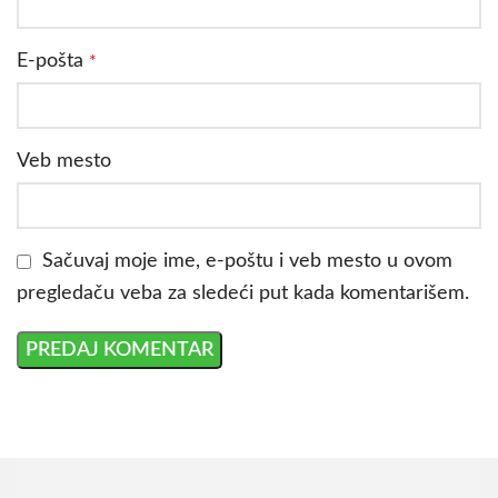
E-pošta
*
Veb mesto
Sačuvaj moje ime, e-poštu i veb mesto u ovom
pregledaču veba za sledeći put kada komentarišem.