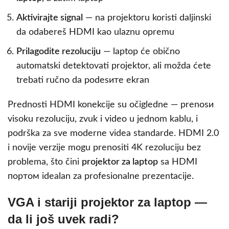
Aktivirajte signal
— na projektoru koristi daljinski
da odabereš HDMI kao ulaznu opremu
Prilagodite rezoluciju
— laptop će obično
automatski detektovati projektor, ali možda ćete
trebati ručno da podesите ekran
Prednosti HDMI konekcije su očigledne — prenosи
visoku rezoluciju, zvuk i video u jednom kablu, i
podrška za sve moderne videa standarde. HDMI 2.0
i novije verzije mogu prenositi 4K rezoluciju bez
problema, što čini
projektor za laptop
sa HDMI
портом idealan za profesionalne prezentacije.
VGA i stariji projektor za laptop —
da li još uvek radi?