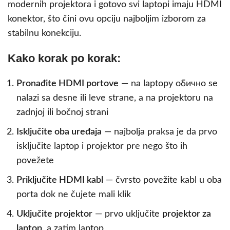
modernih projektora i gotovo svi laptopi imaju HDMI
konektor, što čini ovu opciju najboljim izborom za
stabilnu konekciju.
Kako korak po korak:
Pronađite HDMI portove
— na laptopу обично se
nalazi sa desne ili leve strane, a na projektoru na
zadnjoj ili bočnoj strani
Isključite oba uređaja
— najbolja praksa je da prvo
isključite laptop i projektor pre nego što ih
povežete
Priključite HDMI kabl
— čvrsto povežite kabl u oba
porta dok ne čujete mali klik
Uključite projektor
— prvo uključite
projektor za
laptop
, a zatim laptop