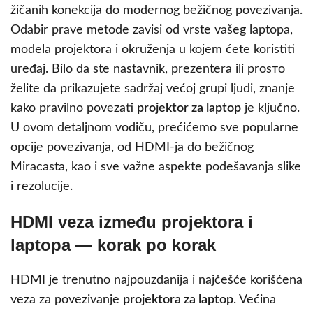
žičanih konekcija do modernog bežičnog povezivanja.
Odabir prave metode zavisi od vrste vašeg laptopa,
modela projektora i okruženja u kojem ćete koristiti
uređaj. Bilo da ste nastavnik, prezentera ili prosто
želite da prikazujete sadržaj većoj grupi ljudi, znanje
kako pravilno povezati
projektor za laptop
je ključno.
U ovom detaljnom vodiču, prećićemo sve popularne
opcije povezivanja, od HDMI-ja do bežičnog
Miracasta, kao i sve važne aspekte podešavanja slike
i rezolucije.
HDMI veza između projektora i
laptopa — korak po korak
HDMI je trenutno najpouzdanija i najčešće korišćena
veza za povezivanje
projektora za laptop
. Većina