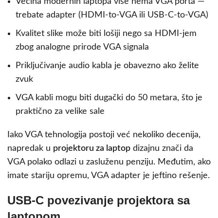
Većina modernih laptopa više nema VGA porta —
trebate adapter (HDMI-to-VGA ili USB-C-to-VGA)
Kvalitet slike može biti lošiji nego sa HDMI-jem
zbog analogne prirode VGA signala
Priključivanje audio kabla je obavezno ako želite
zvuk
VGA kabli mogu biti dugački do 50 metara, što je
praktično za velike sale
Iako VGA tehnologija postoji već nekoliko decenija,
napredak u
projektoru za laptop
dizajnu znači da
VGA polako odlazi u zasluženu penziju. Međutim, ako
imate stariju opremu, VGA adapter je jeftino rešenje.
USB-C povezivanje projektora sa
laptopom