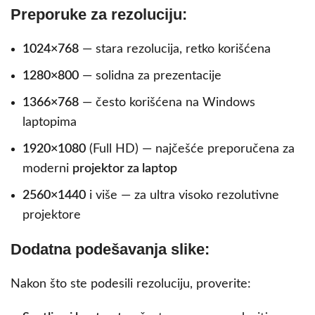
Preporuke za rezoluciju:
1024×768
— stara rezolucija, retko korišćena
1280×800
— solidna za prezentacije
1366×768
— često korišćena na Windows
laptopima
1920×1080
(Full HD) — najčešće preporučena za
moderni
projektor za laptop
2560×1440
i više — za ultra visoko rezolutivne
projektore
Dodatna podešavanja slike:
Nakon što ste podesili rezoluciju, proverite: