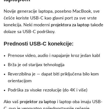
Novije generacije laptopa, posebno MacBook, sve
češće koriste USB-C kao glavni port za sve vrste
konekcija. Neki moderni
projektora za laptop
takođe
dolaze sa USB-C podrškoy.
Prednosti USB-C konekcije:
Prenosи video, audio i napajanje kroz jedan kabl
Brža je od starijих tehnologija
Reverzibilna je — dapat biti priključena bilo kom
orientacijom
Podrška za visoke rezolucije (do 4K i više)
Ako vaš
projektor za laptop
i laptop oba imaju USB-
C, ovo je vероvatno najjednostavnije rešenje.