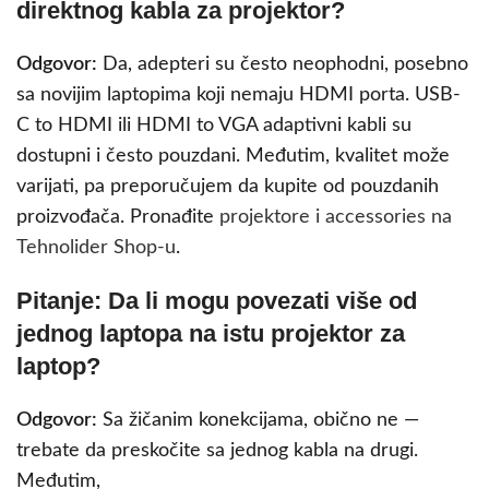
direktnog kabla za projektor?
Odgovor:
Da, adepteri su često neophodni, posebno
sa novijim laptopima koji nemaju HDMI porta. USB-
C to HDMI ili HDMI to VGA adaptivni kabli su
dostupni i često pouzdani. Međutim, kvalitet može
varijati, pa preporučujem da kupite od pouzdanih
proizvođača. Pronađite
projektore i accessories na
Tehnolider Shop-u
.
Pitanje: Da li mogu povezati više od
jednog laptopa na istu
projektor za
laptop
?
Odgovor:
Sa žičanim konekcijama, obično ne —
trebate da preskočite sa jednog kabla na drugi.
Međutim,