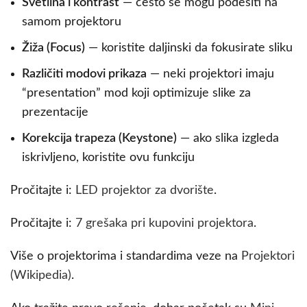
Svetlina i kontrast
— često se mogu podesiti na
samom projektoru
Žiža (Focus)
— koristite daljinski da fokusirate sliku
Različiti modovi prikazа
— neki projektori imaju
“presentation” mod koji optimizuje slike za
prezentacije
Korekcija trapeza (Keystone)
— ako slika izgleda
iskrivljeno, koristite ovu funkciju
Pročitajte i:
LED projektor za dvorište
.
Pročitajte i:
7 grešaka pri kupovini projektora
.
Više o projektorima i standardima veze na
Projektori
(Wikipedia)
.