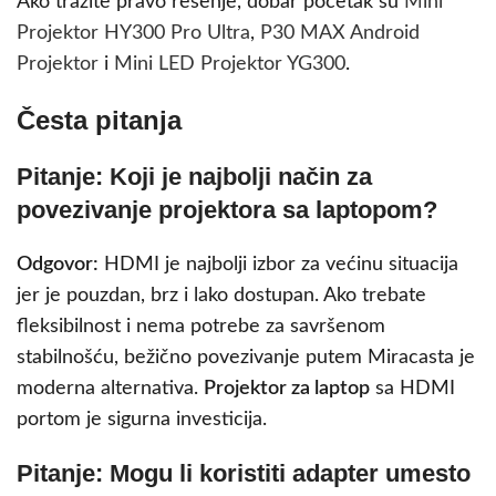
Ako tražite pravo rešenje, dobar početak su
Mini
Projektor HY300 Pro Ultra
,
P30 MAX Android
Projektor
i
Mini LED Projektor YG300
.
Česta pitanja
Pitanje: Koji je najbolji način za
povezivanje projektora sa laptopom?
Odgovor:
HDMI je najbolji izbor za većinu situacija
jer je pouzdan, brz i lako dostupan. Ako trebate
fleksibilnost i nema potrebe za savršenom
stabilnošću, bežično povezivanje putem Miracasta je
moderna alternativa.
Projektor za laptop
sa HDMI
portom je sigurna investicija.
Pitanje: Mogu li koristiti adapter umesto