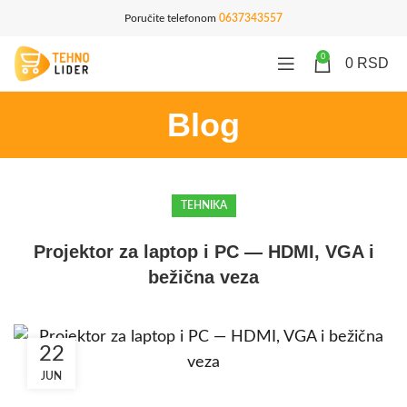
Poručite telefonom
0637343557
0
0
RSD
Blog
TEHNIKA
Projektor za laptop i PC — HDMI, VGA i
bežična veza
22
JUN