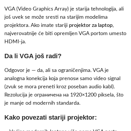
VGA (Video Graphics Array) je starija tehnologija, ali
još uvek se može sresti na starijim modelima
projektora. Ako imate stariji
projektor za laptop
,
najverovatnije će biti opremljen VGA portom umesto
HDMI-ja.
Da li VGA još radi?
Odgovor je — da, ali sa ograničenjima. VGA je
analogna konekcija koja prenosи samo video signal
(zvuk se mora preneti kroz poseban audio kabl).
Rezolucija je ограничена на 1920×1200 piksela, što
je manje od modernih standarda.
Kako povezati stariji projektor: