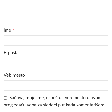
Ime
*
E-pošta
*
Veb mesto
Sačuvaj moje ime, e-poštu i veb mesto u ovom
pregledaču veba za sledeći put kada komentarišem.