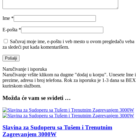
Ime
*
E-pošta
*
Sačuvaj moje ime, e-poštu i veb mesto u ovom pregledaču veba
za sledeći put kada komentarišem.
Naručivanje i isporuka
Naručivanje vršite klikom na dugme "dodaj u korpu". Unesete Ime i
prezime, adresu i broj telefona. Rok za isporuku je 1-3 dana sa BEX
kurirskom službom.
Možda će vam se svideti …
Slavina za Sudoperu sa Tušem i Trenutnim
Zagrevanjem 3000W