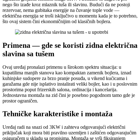
nego što izađe kroz mlaznik tuša ili slavinu. Budući da ne postoji
rezervoar, nema gubitaka energije na čuvanje tople vode —
električna energija se troši isključivo u momentu kada je to potrebno,
što ovaj sistem čini ekonomičnijim od klasičnih bojlera.
Primena — gde se koristi zidna električna
slavina sa tušem
Ovaj uređaj pronalazi primenu u širokom spektru situacija: u
kupatilima manjih stanova kao kompaktan zamenik bojlera, iznad
kuhinjske sudopere za brzo pranje posuđa, u vikend kućicama i
garažama gde nije isplativo instalirati veliki bojler, kao i u poslovnim
prostorima poput frizerskih salona, ordinacija i kancelarija.
Jednostavna montaža na zid čini je posebno pogodnom tamo gde je
prostor ograničen.
Tehničke karakteristike i montaža
Uređaj radi na snazi od 3KW i zahteva odgovarajući električni
priključak koji mora biti pravilno uzemljen i zaštićen odgovarajućim
osiguračem u skladu sa propisima. Montaža se vrši fiksiranjem