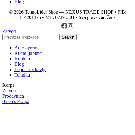
Blog
© 2026 TehnoLider Shop — NEXUS TRADE SHOP • PIB:
114201375 • MB: 67395301 • Sva prava zadržana
Zatvori
Search
Auto oprema
Kućni ljubimci
Kuhinja
Blog
Lepota i zdravlje
Tehnika
Korpa
Zatvori
Prodavnica
0
items
Korpa