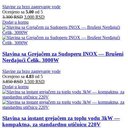
Slavine za brzo zagrevanje vode
Ocenjeno sa
5.00
od 5
3.300
RSD
3.000
RSD
Dodaj u korpu
Slavina sa Grejačem za Sudoperu INOX — Brušeni
Nerđajući Čelik, 3000W
Slavine za brzo zagrevanje vode
Ocenjeno sa
4.83
od 5
3.850
RSD
3.500
RSD
Dodaj u korpu
Slavina sa instant grejačem za toplu vodu 3kW —
kompaktna, za standardnu utičnicu 220V