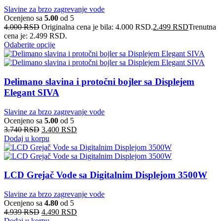
Slavine za brzo zagrevanje vode
Ocenjeno sa
5.00
od 5
4.000
RSD
Originalna cena je bila: 4.000 RSD.
2.499
RSD
Trenutna
cena je: 2.499 RSD.
Odaberite opcije
Delimano slavina i protočni bojler sa Displejem
Elegant SIVA
Slavine za brzo zagrevanje vode
Ocenjeno sa
5.00
od 5
3.740
RSD
3.400
RSD
Dodaj u korpu
LCD Grejač Vode sa Digitalnim Displejom 3500W
Slavine za brzo zagrevanje vode
Ocenjeno sa
4.80
od 5
4.939
RSD
4.490
RSD
Dodaj u korpu