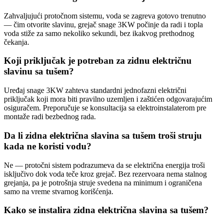
Zahvaljujući protočnom sistemu, voda se zagreva gotovo trenutno
— čim otvorite slavinu, grejač snage 3KW počinje da radi i topla
voda stiže za samo nekoliko sekundi, bez ikakvog prethodnog
čekanja.
Koji priključak je potreban za zidnu električnu
slavinu sa tušem?
Uređaj snage 3KW zahteva standardni jednofazni električni
priključak koji mora biti pravilno uzemljen i zaštićen odgovarajućim
osiguračem. Preporučuje se konsultacija sa elektroinstalaterom pre
montaže radi bezbednog rada.
Da li zidna električna slavina sa tušem troši struju
kada ne koristi vodu?
Ne — protočni sistem podrazumeva da se električna energija troši
isključivo dok voda teče kroz grejač. Bez rezervoara nema stalnog
grejanja, pa je potrošnja struje svedena na minimum i ograničena
samo na vreme stvarnog korišćenja.
Kako se instalira zidna električna slavina sa tušem?