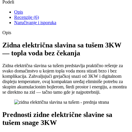
Podeli
Opis
Recenzije (6)
Naručivanje i isporuka
Opis
Zidna električna slavina sa tušem 3KW
— topla voda bez čekanja
Zidna električna slavina sa tušem predstavlja praktično rešenje za
svako domaćinstvo u kojem topla voda mora stizati brzo i bez
komplikacija. Zahvaljujući grejačkoj snazi od 3KW i digitalnom
displeju temperature, ovaj kompaktan uređaj eliminiše potrebu za
skupim akumulacionim bojlerom, štedi prostor i energiju, a montira
se direktno na zid — tačno tamo gde je najpotrebniji.
Prednosti zidne električne slavine sa
tušem snage 3KW