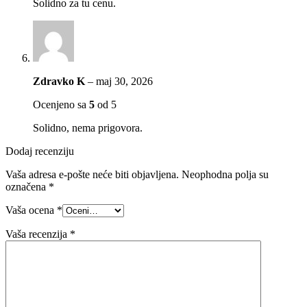
Solidno za tu cenu.
Zdravko K
–
maj 30, 2026
Ocenjeno sa
5
od 5
Solidno, nema prigovora.
Dodaj recenziju
Vaša adresa e-pošte neće biti objavljena.
Neophodna polja su
označena
*
Vaša ocena
*
Vaša recenzija
*