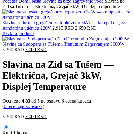
Početna
Dom i bašta
Slavine za brzo zagrevanje vode
Slavina na
Zid sa Tušem — Električna, Grejač 3kW, Displej Temperature
Slavina sa instant grejačem za toplu vodu 3kW — kompaktna, za
standardnu utičnicu 220V
2.915
RSD
2.650
RSD
Back to products
Slavina za Sudoperu sa Tušem i Trenutnim Zagrevanjem 3000W
3.300
RSD
3.000
RSD
Slavina na Zid sa Tušem —
Električna, Grejač 3kW,
Displej Temperature
Ocenjeno
4.83
od 5 na osnovu
6
ocena kupaca
(
6
recenzije korisnika)
3.300
RSD
3.000
RSD
Kupi 1 komad