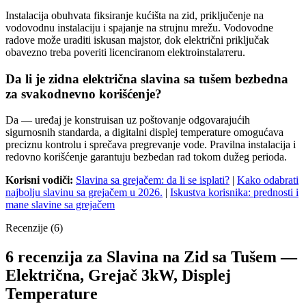
Instalacija obuhvata fiksiranje kućišta na zid, priključenje na
vodovodnu instalaciju i spajanje na strujnu mrežu. Vodovodne
radove može uraditi iskusan majstor, dok električni priključak
obavezno treba poveriti licenciranom elektroinstalатеru.
Da li je zidna električna slavina sa tušem bezbedna
za svakodnevno korišćenje?
Da — uređaj je konstruisan uz poštovanje odgovarajućih
sigurnosnih standarda, a digitalni displej temperature omogućava
preciznu kontrolu i sprečava pregrevanje vode. Pravilna instalacija i
redovno korišćenje garantuju bezbedan rad tokom dužeg perioda.
Korisni vodiči:
Slavina sa grejačem: da li se isplati?
|
Kako odabrati
najbolju slavinu sa grejačem u 2026.
|
Iskustva korisnika: prednosti i
mane slavine sa grejačem
Recenzije (6)
6 recenzija za
Slavina na Zid sa Tušem —
Električna, Grejač 3kW, Displej
Temperature