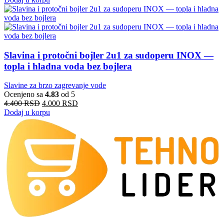
Slavina i protočni bojler 2u1 za sudoperu INOX —
topla i hladna voda bez bojlera
Slavine za brzo zagrevanje vode
Ocenjeno sa
4.83
od 5
4.400
RSD
4.000
RSD
Dodaj u korpu