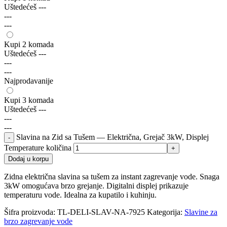
Uštedećeš
---
---
---
Kupi 2 komada
Uštedećeš
---
---
---
Najprodavanije
Kupi 3 komada
Uštedećeš
---
---
---
Slavina na Zid sa Tušem — Električna, Grejač 3kW, Displej
Temperature količina
Dodaj u korpu
Zidna električna slavina sa tušem za instant zagrevanje vode. Snaga
3kW omogućava brzo grejanje. Digitalni displej prikazuje
temperaturu vode. Idealna za kupatilo i kuhinju.
Šifra proizvoda:
TL-DELI-SLAV-NA-7925
Kategorija:
Slavine za
brzo zagrevanje vode