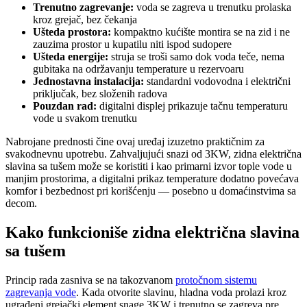
Trenutno zagrevanje:
voda se zagreva u trenutku prolaska
kroz grejač, bez čekanja
Ušteda prostora:
kompaktno kućište montira se na zid i ne
zauzima prostor u kupatilu niti ispod sudopere
Ušteda energije:
struja se troši samo dok voda teče, nema
gubitaka na održavanju temperature u rezervoaru
Jednostavna instalacija:
standardni vodovodna i električni
priključak, bez složenih radova
Pouzdan rad:
digitalni displej prikazuje tačnu temperaturu
vode u svakom trenutku
Nabrojane prednosti čine ovaj uređaj izuzetno praktičnim za
svakodnevnu upotrebu. Zahvaljujući snazi od 3KW, zidna električna
slavina sa tušem može se koristiti i kao primarni izvor tople vode u
manjim prostorima, a digitalni prikaz temperature dodatno povećava
komfor i bezbednost pri korišćenju — posebno u domaćinstvima sa
decom.
Kako funkcioniše zidna električna slavina
sa tušem
Princip rada zasniva se na takozvanom
protočnom sistemu
zagrevanja vode
. Kada otvorite slavinu, hladna voda prolazi kroz
ugrađeni grejački element snage 3KW i trenutno se zagreva pre