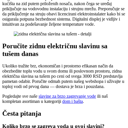
kućišta na zid putem priloženih nosača, nakon čega se uređaj
priključuje na vodovodnu instalaciju i strujnu mrežu. Preporučuje se
da priključenje na struju obavi licencirani elektroinstalater kako bi se
osigurala potpuna bezbednost sistema. Digitalni displej je vidljiv i
intuitivan za podešavanje željene temperature vode.
Poručite zidnu električnu slavinu sa
tušem danas
Ukoliko tražite brz, ekonomičan i prostorno efikasan način da
obezbedite toplu vodu u svom domu ili poslovnom prostoru, zidna
električna slavina sa tušem po ceni od svega 3000 RSD predstavlja
pametan odabir. Poručite odmah putem našeg webshopa i uživajte u
toploj vodi od prvog dana — dostava je brza i pouzdana.
Pogledajte sve naše
slavine za brzo zagrevanje vode
ili naš
kompletan asortiman u kategoriji
dom i bašta
.
Česta pitanja
Koliko brzo se zagreva voda u ovoj slavini?