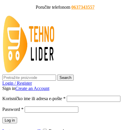
Poručite telefonom
0637343557
Search
Login / Register
Sign in
Create an Account
Korisničko ime ili adresa e-pošte
*
Password
*
Log in