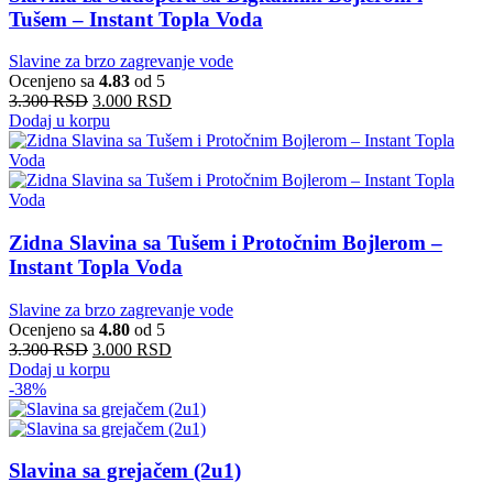
Tušem – Instant Topla Voda
Slavine za brzo zagrevanje vode
Ocenjeno sa
4.83
od 5
3.300
RSD
3.000
RSD
Dodaj u korpu
Zidna Slavina sa Tušem i Protočnim Bojlerom –
Instant Topla Voda
Slavine za brzo zagrevanje vode
Ocenjeno sa
4.80
od 5
3.300
RSD
3.000
RSD
Dodaj u korpu
-38%
Slavina sa grejačem (2u1)