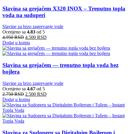
Slavina sa grejačem X320 INOX – Trenutno topla
voda na sudoperi
Slavine za brzo zagrevanje vode
Ocenjeno sa
4.83
od 5
4.950
RSD
4.500
RSD
Dodaj u korpu
Slavina sa grejačem — trenutno topla voda bez
bojlera
Slavine za brzo zagrevanje vode
Ocenjeno sa
4.67
od 5
2.750
RSD
2.500
RSD
Dodaj u korpu
Slavina za Sudoperu sa Digitalnim Bojlerom i