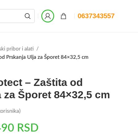
0637343557
ki pribor i alati
 od Prskanja Ulja za Šporet 84×32,5 cm
tect – Zaštita od
a za Šporet 84×32,5 cm
orisnika)
490
RSD