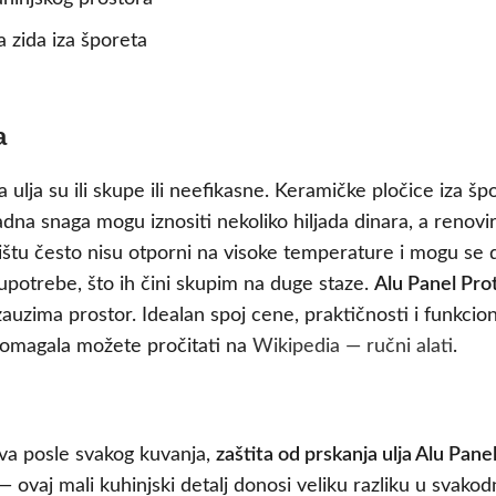
a zida iza šporeta
a
ulja su ili skupe ili neefikasne. Keramičke pločice iza šp
dna snaga mogu iznositi nekoliko hiljada dinara, a renovir
žištu često nisu otporni na visoke temperature i mogu se de
upotrebe, što ih čini skupim na duge staze.
Alu Panel Pro
ne zauzima prostor. Idealan spoj cene, praktičnosti i funkcio
i pomagala možete pročitati na
Wikipedia — ručni alati
.
ova posle svakog kuvanja,
zaštita od prskanja ulja Alu Pane
a — ovaj mali kuhinjski detalj donosi veliku razliku u sv