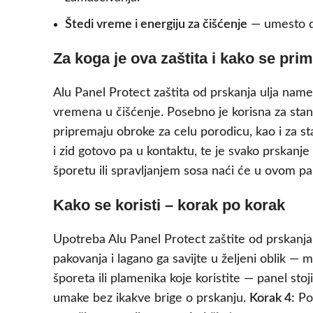
Štedi vreme i energiju za čišćenje
— umesto du
Za koga je ova zaštita i kako se pri
Alu Panel Protect zaštita od prskanja ulja nam
vremena u čišćenje. Posebno je korisna za stano
pripremaju obroke za celu porodicu, kao i za st
i zid gotovo pa u kontaktu, te je svako prskanje
šporetu ili spravljanjem sosa naći će u ovom p
Kako se koristi – korak po korak
Upotreba Alu Panel Protect zaštite od prskanja 
pakovanja i lagano ga savijte u željeni oblik — 
šporeta ili plamenika koje koristite — panel stoj
umake bez ikakve brige o prskanju.
Korak 4:
Po 