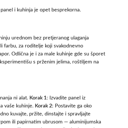
panel i kuhinja je opet besprekorna.
kuhinju urednom bez pretjeranog ulaganja
i farbu, za roditelje koji svakodnevno
apor. Odlična je i za male kuhinje gde su šporet
 eksperimentišu s prženim jelima, roštiljem na
nanja ni alat.
Korak 1:
Izvadite panel iz
da vaše kuhinje.
Korak 2:
Postavite ga oko
no kuvajte, pržite, dinstajte i spravljajte
rpom ili papirnatim ubrusom — aluminijumska