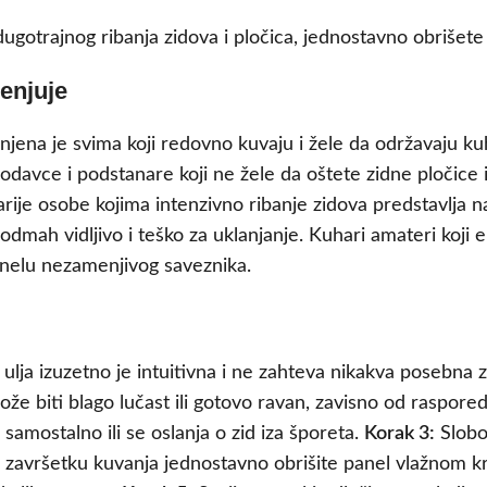
gotrajnog ribanja zidova i pločica, jednostavno obrišete 
menjuje
enjena je svima koji redovno kuvaju i žele da održavaju 
davce i podstanare koji ne žele da oštete zidne pločice il
arije osobe kojima intenzivno ribanje zidova predstavlja n
 odmah vidljivo i teško za uklanjanje. Kuhari amateri koji
anelu nezamenjivog saveznika.
ulja izuzetno je intuitivna i ne zahteva nikakva posebna z
može biti blago lučast ili gotovo ravan, zavisno od raspore
i samostalno ili se oslanja o zid iza šporeta.
Korak 3:
Slobod
završetku kuvanja jednostavno obrišite panel vlažnom k