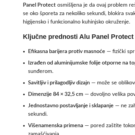
Panel Protect
osmišljena je da ovaj problem reš
se oko šporeta za nekoliko sekundi, blokira svak
higijensko i funkcionalno kuhinjsko okruženje.
Ključne prednosti Alu Panel Protect 
Efikasna barijera protiv masnoće
— fizički sp
Izrađen od aluminijumske folije otporne na top
sunđerom.
Savitljiv i prilagodljiv dizajn
— može se oblikovat
Dimenzije 84 × 32,5 cm
— dovoljno velika povr
Jednostavno postavljanje i sklapanje
— ne zaht
sekundi.
Višenamenska primena
— pored zaštite tokom 
zamašćivanja.