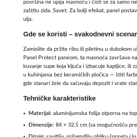
površina ne upija masnoću i čisti se za samo n
zaštitu zida. Savet: Za bolji efekat, panel post
ulja.
Gde se koristi – svakodnevni scenari
Zamislite da pržite ribu ili piletinu u dubokom 
Panel Protect paneom, ta masnoća završava na la
kuvanje supe koja ključa i izbacuje kapljice, ili 
u kuhinjama bez keramičkih pločica — štiti farb
gde stanari žele da sačuvaju depozit i vrate sta
Tehničke karakteristike
Materijal:
aluminijumska folija otporna na top
Dimenzije:
84 × 32,5 cm (sa mogućnošću prek
Dizajn:
savitljiv, prilagodljiv obliku šporeta i 