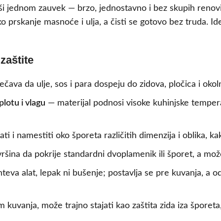
i jednom zauvek — brzo, jednostavno i bez skupih renovira
o prskanje masnoće i ulja, a čisti se gotovo bez truda. I
zaštite
rečava da ulje, sos i para dospeju do zidova, pločica i oko
lotu i vlagu
— materijal podnosi visoke kuhinjske tempera
i i namestiti oko šporeta različitih dimenzija i oblika, k
šina da pokrije standardni dvoplamenik ili šporet, a može
eva alat, lepak ni bušenje; postavlja se pre kuvanja, a od
kuvanja, može trajno stajati kao zaštita zida iza šporeta