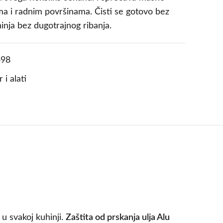
ma i radnim površinama. Čisti se gotovo bez
nja bez dugotrajnog ribanja.
98
 i alati
u svakoj kuhinji.
Zaštita od prskanja ulja Alu