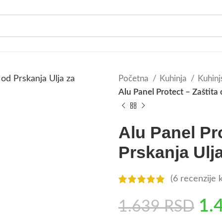
Početna
Kuhinja
Kuhinjs
Alu Panel Protect – Zaštita
Alu Panel Pro
Prskanja Ulj
(
6
recenzije k
1.
1.639
RSD