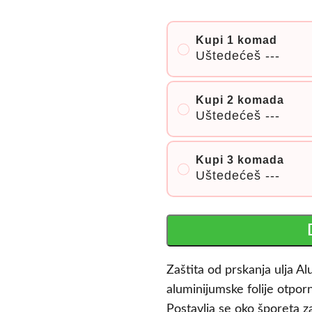
Kupi 1 komad
Uštedećeš
---
Kupi 2 komada
Uštedećeš
---
Kupi 3 komada
Uštedećeš
---
Zaštita od prskanja ulja Al
aluminijumske folije otporn
Postavlja se oko šporeta 