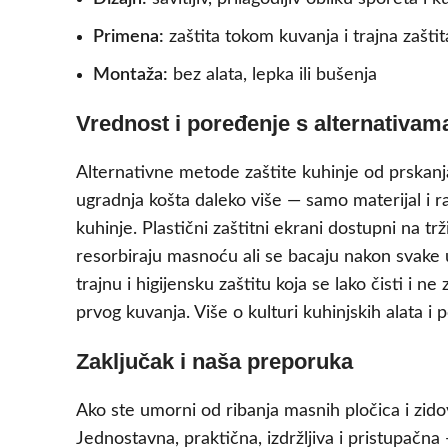
Primena:
zaštita tokom kuvanja i trajna zaštit
Montaža:
bez alata, lepka ili bušenja
Vrednost i poređenje s alternativam
Alternativne metode zaštite kuhinje od prskanja 
ugradnja košta daleko više — samo materijal i ra
kuhinje. Plastični zaštitni ekrani dostupni na tr
resorbiraju masnoću ali se bacaju nakon svake 
trajnu i higijensku zaštitu koja se lako čisti i 
prvog kuvanja. Više o kulturi kuhinjskih alata 
Zaključak i naša preporuka
Ako ste umorni od ribanja masnih pločica i zid
Jednostavna, praktična, izdržljiva i pristupačn