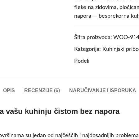
fleke na zidovima, pločica
napora — besprekorna kuhi
Šifra proizvoda:
WOO-914
Kategorija:
Kuhinjski pribor
Podeli
OPIS
RECENZIJE (6)
NARUČIVANJE I ISPORUKA
uva vašu kuhinju čistom bez napora
vršinama su jedan od najčešćih i najdosadnijih problema 