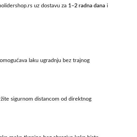
nolidershop.rs uz dostavu za
1–2 radna dana
i
to omogućava laku ugradnju bez trajnog
držite sigurnom distancom od direktnog