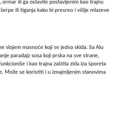
, ormar ili ga ostavite postavljenim kao trajnu
erpe ili tiganja kako bi presreo i višlje mlazeve
ene slojem masnoće koji se jedva skida. Sa Alu
anje paradajz sosa koji prska na sve strane,
funkcioniše i kao trajna zaštita zida iza šporeta
. Može se koristiti i u iznajmljenim stanovima