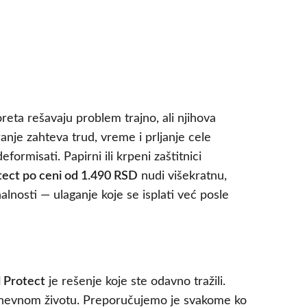
oreta rešavaju problem trajno, ali njihova
anje zahteva trud, vreme i prljanje cele
formisati. Papirni ili krpeni zaštitnici
tect po ceni od 1.490 RSD
nudi višekratnu,
nalnosti — ulaganje koje se isplati već posle
l Protect
je rešenje koje ste odavno tražili.
akodnevnom životu. Preporučujemo je svakome ko