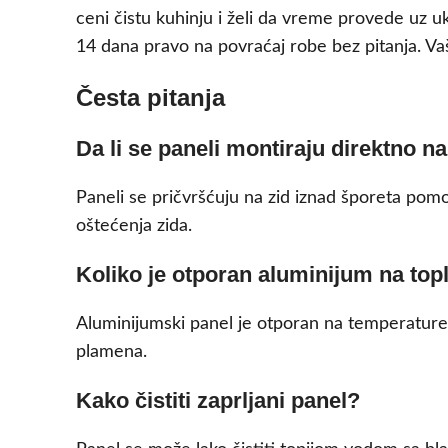
ceni čistu kuhinju i želi da vreme provede uz 
14 dana pravo na povraćaj robe bez pitanja. Va
Česta pitanja
Da li se paneli montiraju direktno n
Paneli se pričvršćuju na zid iznad šporeta pomo
oštećenja zida.
Koliko je otporan aluminijum na top
Aluminijumski panel je otporan na temperature 
plamena.
Kako čistiti zaprljani panel?