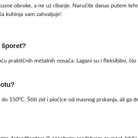
ukusne obroke, a ne uz ribanje. Naručite danas putem teh
ša kuhinja vam zahvaljuje!
a šporet?
ću praktičnih metalnih nosača. Lagani su i fleksibilni, š
lotu?
do 150°C. Štiti zid i pločice od masnog prskanja, ali ga 