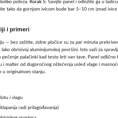
ekoliko poteza.
Korak 5:
Savijte panel i odložite ga u ladicu
avite tako da gornjom ivicom bude bar 5–10 cm iznad ivice š
ji i primeri
ulju — bez zaštite, zidne pločice su za par minuta prekriv
ko obrisivoj aluminijumskoj površini. Isto važi za spravlj
za pečenje palačinki kad testo leti van tave. Panel odlično 
u i malter od dugoročnog oštećenja usled vlage i masnoće
n u originalnom stanju.
lotu i vlagu
lapanja radi prilagođavanja)
kuhinjskog prostora