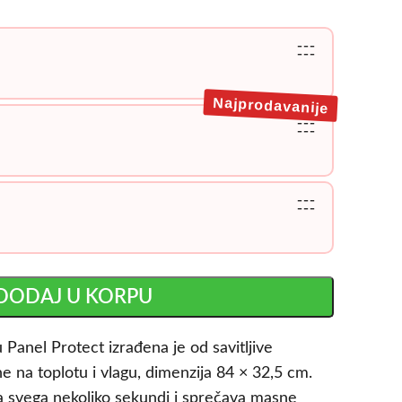
---
---
Najprodavanije
---
---
---
---
DODAJ U KORPU
u Panel Protect izrađena je od savitljive
e na toplotu i vlagu, dimenzija 84 × 32,5 cm.
za svega nekoliko sekundi i sprečava masne