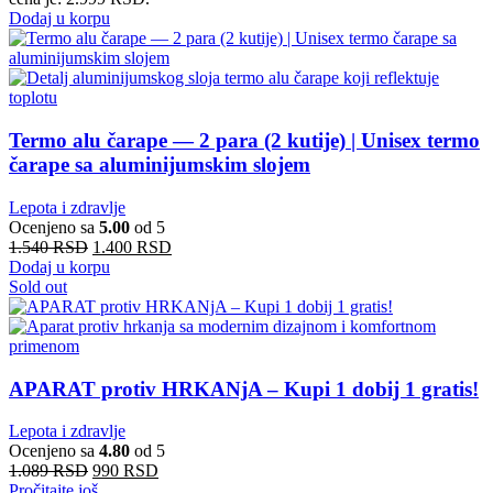
Dodaj u korpu
Termo alu čarape — 2 para (2 kutije) | Unisex termo
čarape sa aluminijumskim slojem
Lepota i zdravlje
Ocenjeno sa
5.00
od 5
1.540
RSD
1.400
RSD
Dodaj u korpu
Sold out
APARAT protiv HRKANjA – Kupi 1 dobij 1 gratis!
Lepota i zdravlje
Ocenjeno sa
4.80
od 5
1.089
RSD
990
RSD
Pročitajte još