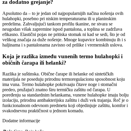
za dodatno grejanje?
Apsolutno da – to je jedan od najpopularnijih načina nošenja ovih
hulahopki, posebno pri niskim temperaturama ili u planinskim
predelima. Zahvaljujući tankom profilu tkanine, ne stvara se
neugodan višak zapremine ispod pantalona, a toplina se zadržava
efikasno. Elastični pojas ne pritiska stomak ni kad se sedi, što je od
velikog značaja za duže nošenje. Mnoge kupavice kombinuju ih i s
haljinama i s pantalonama zavisno od prilike i vremenskih uslova.
Koja je razlika između vunenih termo hulahopki i
običnih čarapa ili helanki?
Razlika je suštinska. Obične čarape ili helanke od sintetičkih
materijala ne poseduju prirodnu termoregulacionu sposobnost koju
ima vuna. Termo hulahopke pokrivaaju čitave noge i stomačni
predeo, pružajući znatno širu termičku zaštitu od čarapa. U
poređenju sa standardnim helankama, vunene hulahopke imaju bolju
izolaciju, prirodnu antibakterijsku zaštitu i duži vek trajanja. Reč je o
funkcionalnom odevnom predmetu koji objedinjuje zaštitu, komfor i
svakodnevnu praktičnost u jednom komadu.
Dodatne informacije