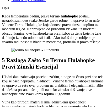
Opis
Kada temperature padnu, prave
termo hulahopke
postaju
nezaobilazan deo svake ženske garde robne – i upravo to su naše
Vunene Termo Hulahopke koje donose pravu zimsku toplinu uz
moderan izgled. Napravljene od prirodnih vlakana uz modernu
obradu tkanine, ove hulahopke su pravi izbor za žene koje ne žele
da biraju između udobnosti i stila. Ako tražiš donje rublje koje
stvarno radi posao u hladnim mesecima, pronašla si pravo rešenje.
5 Razloga Zašto Su Termo Hulahopke
Pravi Zimski Esencijal
Hladni dani zahtevaju posebnu zaštitu, a noge su često prvi deo tela
koji se oseti neprijatnu hladnoću. Vunene termo hulahopke kreirane
su upravo da reše ovaj problem na praktičan i elegantan način. Bilo
da ideš na posao, u šetnju ili na neko zimsko dešavanje, ove
hulahopke čine svaki korak toplim i ugodnim.
Vuna kao prirodni materijal ima jedinstvenu sposobnost
termoregulacije – greje kada je hladno, a ne pregreje telo kada