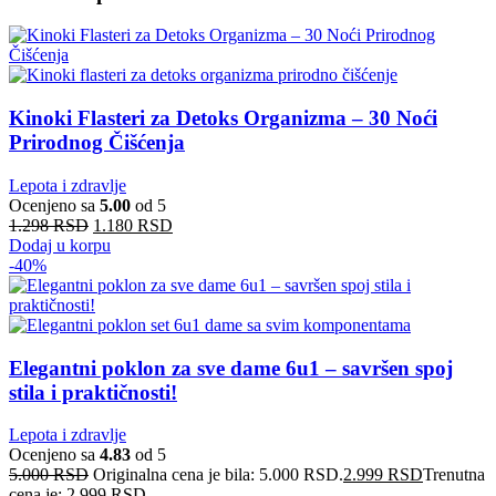
Kinoki Flasteri za Detoks Organizma – 30 Noći
Prirodnog Čišćenja
Lepota i zdravlje
Ocenjeno sa
5.00
od 5
1.298
RSD
1.180
RSD
Dodaj u korpu
-40%
Elegantni poklon za sve dame 6u1 – savršen spoj
stila i praktičnosti!
Lepota i zdravlje
Ocenjeno sa
4.83
od 5
5.000
RSD
Originalna cena je bila: 5.000 RSD.
2.999
RSD
Trenutna
cena je: 2.999 RSD.