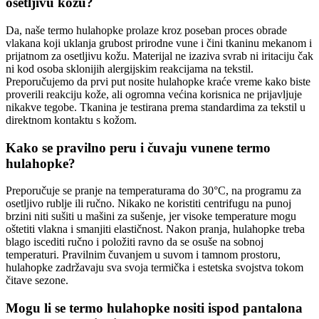
osetljivu kožu?
Da, naše termo hulahopke prolaze kroz poseban proces obrade
vlakana koji uklanja grubost prirodne vune i čini tkaninu mekanom i
prijatnom za osetljivu kožu. Materijal ne izaziva svrab ni iritaciju čak
ni kod osoba sklonijih alergijskim reakcijama na tekstil.
Preporučujemo da prvi put nosite hulahopke kraće vreme kako biste
proverili reakciju kože, ali ogromna većina korisnica ne prijavljuje
nikakve tegobe. Tkanina je testirana prema standardima za tekstil u
direktnom kontaktu s kožom.
Kako se pravilno peru i čuvaju vunene termo
hulahopke?
Preporučuje se pranje na temperaturama do 30°C, na programu za
osetljivo rublje ili ručno. Nikako ne koristiti centrifugu na punoj
brzini niti sušiti u mašini za sušenje, jer visoke temperature mogu
oštetiti vlakna i smanjiti elastičnost. Nakon pranja, hulahopke treba
blago iscediti ručno i položiti ravno da se osuše na sobnoj
temperaturi. Pravilnim čuvanjem u suvom i tamnom prostoru,
hulahopke zadržavaju sva svoja termička i estetska svojstva tokom
čitave sezone.
Mogu li se termo hulahopke nositi ispod pantalona