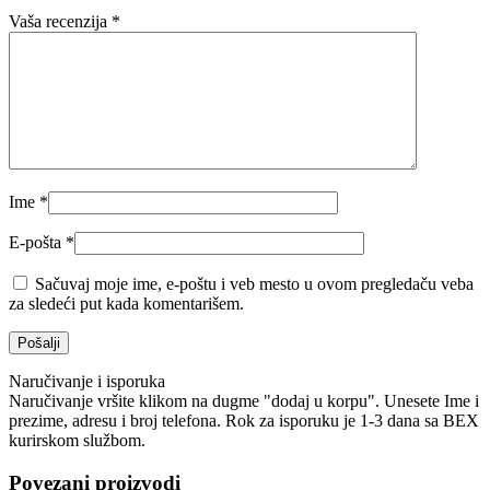
Vaša recenzija
*
Ime
*
E-pošta
*
Sačuvaj moje ime, e-poštu i veb mesto u ovom pregledaču veba
za sledeći put kada komentarišem.
Naručivanje i isporuka
Naručivanje vršite klikom na dugme "dodaj u korpu". Unesete Ime i
prezime, adresu i broj telefona. Rok za isporuku je 1-3 dana sa BEX
kurirskom službom.
Povezani proizvodi