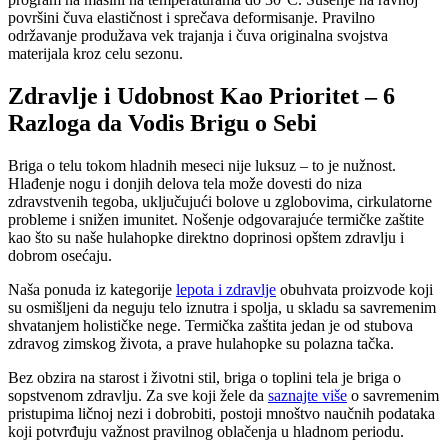
površini čuva elastičnost i sprečava deformisanje. Pravilno
održavanje produžava vek trajanja i čuva originalna svojstva
materijala kroz celu sezonu.
Zdravlje i Udobnost Kao Prioritet – 6
Razloga da Vodis Brigu o Sebi
Briga o telu tokom hladnih meseci nije luksuz – to je nužnost.
Hlađenje nogu i donjih delova tela može dovesti do niza
zdravstvenih tegoba, uključujući bolove u zglobovima, cirkulatorne
probleme i snižen imunitet. Nošenje odgovarajuće termičke zaštite
kao što su naše hulahopke direktno doprinosi opštem zdravlju i
dobrom osećaju.
Naša ponuda iz kategorije
lepota i zdravlje
obuhvata proizvode koji
su osmišljeni da neguju telo iznutra i spolja, u skladu sa savremenim
shvatanjem holističke nege. Termička zaštita jedan je od stubova
zdravog zimskog života, a prave hulahopke su polazna tačka.
Bez obzira na starost i životni stil, briga o toplini tela je briga o
sopstvenom zdravlju. Za sve koji žele da
saznajte više
o savremenim
pristupima ličnoj nezi i dobrobiti, postoji mnoštvo naučnih podataka
koji potvrđuju važnost pravilnog oblačenja u hladnom periodu.