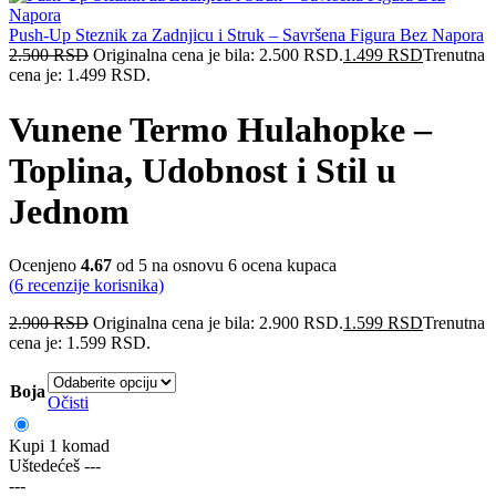
Push-Up Steznik za Zadnjicu i Struk – Savršena Figura Bez Napora
2.500
RSD
Originalna cena je bila: 2.500 RSD.
1.499
RSD
Trenutna
cena je: 1.499 RSD.
Vunene Termo Hulahopke –
Toplina, Udobnost i Stil u
Jednom
Ocenjeno
4.67
od 5 na osnovu
6
ocena kupaca
(
6
recenzije korisnika)
2.900
RSD
Originalna cena je bila: 2.900 RSD.
1.599
RSD
Trenutna
cena je: 1.599 RSD.
Boja
Očisti
Kupi 1 komad
Uštedećeš
---
---