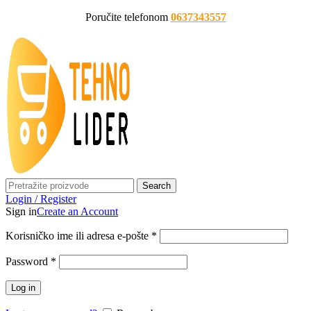
Poručite telefonom
0637343557
Search
Login / Register
Sign in
Create an Account
Korisničko ime ili adresa e-pošte
*
Password
*
Log in