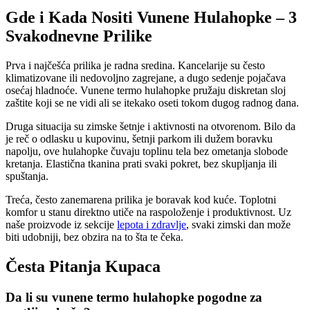
Gde i Kada Nositi Vunene Hulahopke – 3
Svakodnevne Prilike
Prva i najčešća prilika je radna sredina. Kancelarije su često
klimatizovane ili nedovoljno zagrejane, a dugo sedenje pojačava
osećaj hladnoće. Vunene termo hulahopke pružaju diskretan sloj
zaštite koji se ne vidi ali se itekako oseti tokom dugog radnog dana.
Druga situacija su zimske šetnje i aktivnosti na otvorenom. Bilo da
je reč o odlasku u kupovinu, šetnji parkom ili dužem boravku
napolju, ove hulahopke čuvaju toplinu tela bez ometanja slobode
kretanja. Elastična tkanina prati svaki pokret, bez skupljanja ili
spuštanja.
Treća, često zanemarena prilika je boravak kod kuće. Toplotni
komfor u stanu direktno utiče na raspoloženje i produktivnost. Uz
naše proizvode iz sekcije
lepota i zdravlje
, svaki zimski dan može
biti udobniji, bez obzira na to šta te čeka.
Česta Pitanja Kupaca
Da li su vunene termo hulahopke pogodne za