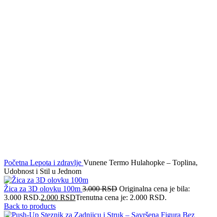
Click to enlarge
Početna
Lepota i zdravlje
Vunene Termo Hulahopke – Toplina,
Udobnost i Stil u Jednom
Žica za 3D olovku 100m
3.000
RSD
Originalna cena je bila:
3.000 RSD.
2.000
RSD
Trenutna cena je: 2.000 RSD.
Back to products