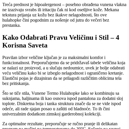
Treća prednost je hipoalergenost – posebno obrađena vunena vlakna
ne izazivaju svrabs ili iritaciju čak ni kod osetljive kože. Mekana
tekstura prijanja uz kožu bez ikakve nelagodnosti, što ove
hulahopke čini pogodnim za nošenje od jutra do večeri bez
prestanka.
Kako Odabrati Pravu Veličinu i Stil – 4
Korisna Saveta
Pravilan izbor veličine ključan je za maksimalni komfor i
funkcionalnost. Preporučujemo da se pridržavaš tabele veličina koja
se nalazi uz proizvod, a u slučaju nedoumice, uvek je bolje odabrati
veću veličinu kako bi se izbeglo nelagodnost i ograničeno kretanje.
Elastični pojas je dizajniran da se prilagodi različitim oblicima tela
bez pritiskanja.
Što se tiče stila, Vunene Termo Hulahopke lako se kombinuju sa
suknjama, haljinama ili kao osnova ispod pantalona za dodatni sloj
toplote. Diskretna boja i tanka struktura znače da se ne vide ispod
odeće, ali rade sjajan posao u zaštiti od hladnoće. To ih čini
univerzalnim dodatkom zimskoj garderobnoj kolekciji.
Za optimalne rezultate, preporučuje se ručno pranje ili delikatan
program na mašini na temperaturama do 30°C. Sušenje na ravnoj