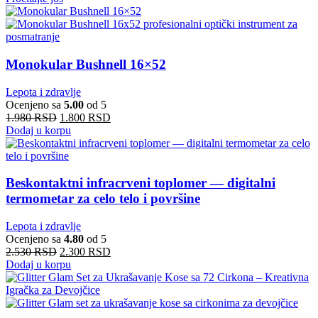
Monokular Bushnell 16×52
Lepota i zdravlje
Ocenjeno sa
5.00
od 5
1.980
RSD
1.800
RSD
Dodaj u korpu
Beskontaktni infracrveni toplomer — digitalni
termometar za celo telo i površine
Lepota i zdravlje
Ocenjeno sa
4.80
od 5
2.530
RSD
2.300
RSD
Dodaj u korpu