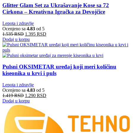
Glitter Glam Set za Ukrašavanje Kose sa 72
Cirkona – Kreativna Igračka za Devojčice
Lepota i zdravlje
Ocenjeno sa
4.83
od 5
1.535
RSD
1.395
RSD
Dodaj u korpu
Pulsni OKSIMETAR uređaj koji meri količinu
kiseonika u krvi i puls
Lepota i zdravlje
Ocenjeno sa
4.83
od 5
1.419
RSD
1.290
RSD
Dodaj u korpu