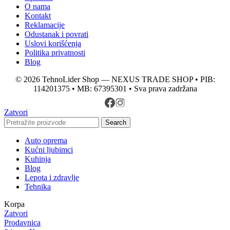
O nama
Kontakt
Reklamacije
Odustanak i povrati
Uslovi korišćenja
Politika privatnosti
Blog
© 2026 TehnoLider Shop — NEXUS TRADE SHOP • PIB:
114201375 • MB: 67395301 • Sva prava zadržana
Zatvori
Search
Auto oprema
Kućni ljubimci
Kuhinja
Blog
Lepota i zdravlje
Tehnika
Korpa
Zatvori
Prodavnica