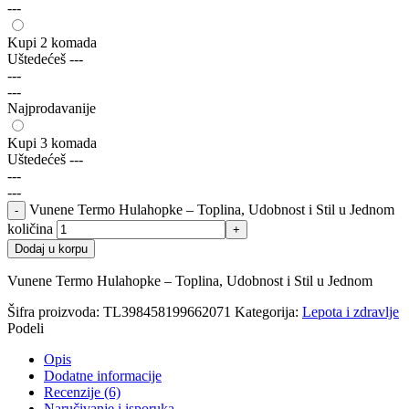
---
Kupi 2 komada
Uštedećeš
---
---
---
Najprodavanije
Kupi 3 komada
Uštedećeš
---
---
---
Vunene Termo Hulahopke – Toplina, Udobnost i Stil u Jednom
količina
Dodaj u korpu
Vunene Termo Hulahopke – Toplina, Udobnost i Stil u Jednom
Šifra proizvoda:
TL398458199662071
Kategorija:
Lepota i zdravlje
Podeli
Opis
Dodatne informacije
Recenzije (6)
Naručivanje i isporuka