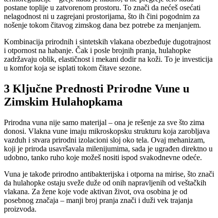
postane toplije u zatvorenom prostoru. To znači da nećeš osećati
nelagodnost ni u zagrejani prostorijama, što ih čini pogodnim za
nošenje tokom čitavog zimskog dana bez potrebe za menjanjem.
Kombinacija prirodnih i sintetskih vlakana obezbeđuje dugotrajnost
i otpornost na habanje. Čak i posle brojnih pranja, hulahopke
zadržavaju oblik, elastičnost i mekani dodir na koži. To je investicija
u komfor koja se isplati tokom čitave sezone.
3 Ključne Prednosti Prirodne Vune u
Zimskim Hulahopkama
Prirodna vuna nije samo materijal – ona je rešenje za sve što zima
donosi. Vlakna vune imaju mikroskopsku strukturu koja zarobljava
vazduh i stvara prirodni izolacioni sloj oko tela. Ovaj mehanizam,
koji je priroda usavršavala milenijumima, sada je ugrađen direktno u
udobno, tanko ruho koje možeš nositi ispod svakodnevne odeće.
Vuna je takođe prirodno antibakterijska i otporna na mirise, što znači
da hulahopke ostaju sveže duže od onih napravljenih od veštačkih
vlakana. Za žene koje vode aktivan život, ova osobina je od
posebnog značaja – manji broj pranja znači i duži vek trajanja
proizvoda.