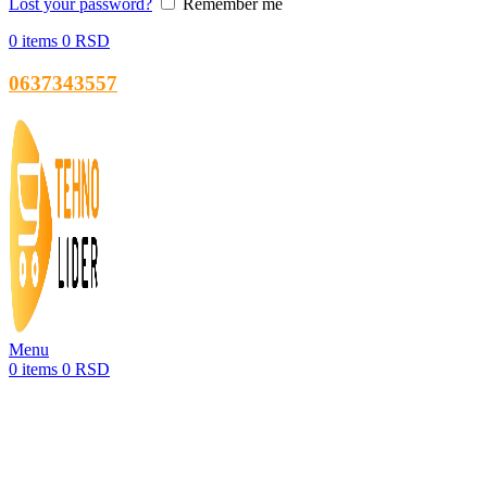
Lost your password?
Remember me
0
items
0
RSD
0637343557
Menu
0
items
0
RSD
-45%