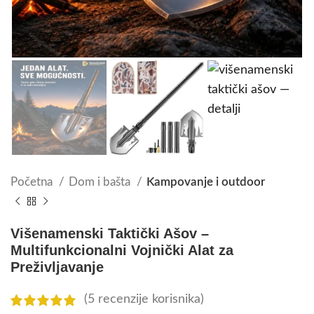
Početna
Dom i bašta
Kampovanje i outdoor
Višenamenski Taktički Ašov –
Multifunkcionalni Vojnički Alat za
Preživljavanje
(
5
recenzije korisnika)