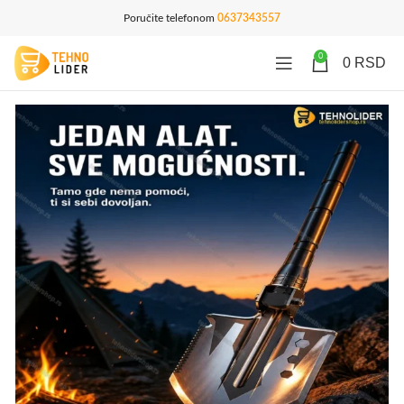
Poručite telefonom
0637343557
0
0
RSD