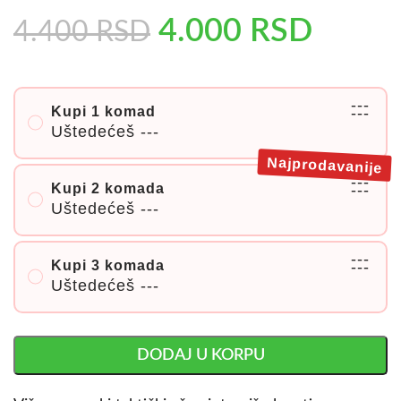
4.000
RSD
4.400
RSD
---
Kupi 1 komad
---
Uštedećeš
---
Najprodavanije
---
Kupi 2 komada
---
Uštedećeš
---
---
Kupi 3 komada
---
Uštedećeš
---
DODAJ U KORPU