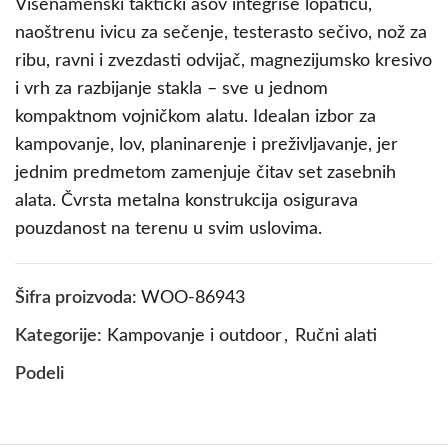
Višenamenski taktički ašov integriše lopaticu,
naoštrenu ivicu za sečenje, testerasto sečivo, nož za
ribu, ravni i zvezdasti odvijač, magnezijumsko kresivo
i vrh za razbijanje stakla – sve u jednom
kompaktnom vojničkom alatu. Idealan izbor za
kampovanje, lov, planinarenje i preživljavanje, jer
jednim predmetom zamenjuje čitav set zasebnih
alata. Čvrsta metalna konstrukcija osigurava
pouzdanost na terenu u svim uslovima.
Šifra proizvoda:
WOO-86943
Kategorije:
Kampovanje i outdoor
,
Ručni alati
Podeli