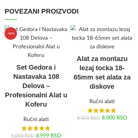
POVEZANI PROIZVODI
-44%
Alat za montazu
Set Gedora i
lezaj tocka 18-
Nastavaka 108
65mm set alata za
Delova –
diskove
Profesionalni Alat u
Ručni alati
Koferu
8.000
RSD
8.800
RSD
Ručni alati
DODAJ U KORPU
4.999
RSD
9.000
RSD