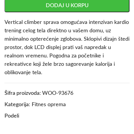
DODAJ U KORPU
Vertical climber sprava omogućava intenzivan kardio
trening celog tela direktno u vašem domu, uz
minimalno opterećenje zglobova. Sklopivi dizajn štedi
prostor, dok LCD displej prati vaš napredak u
realnom vremenu. Pogodna za početnike i
rekreativce koji žele brzo sagorevanje kalorija i
oblikovanje tela.
Šifra proizvoda:
WOO-93676
Kategorija:
Fitnes oprema
Podeli