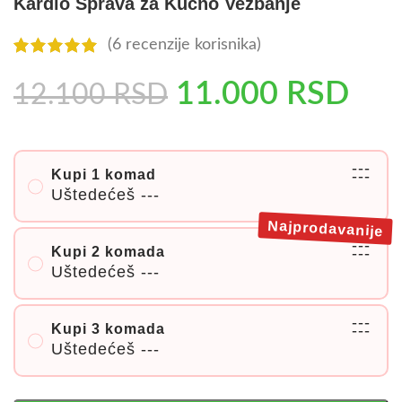
Kardio Sprava za Kućno Vežbanje
(
6
recenzije korisnika)
11.000
RSD
12.100
RSD
---
Kupi 1 komad
---
Uštedećeš
---
Najprodavanije
---
Kupi 2 komada
---
Uštedećeš
---
---
Kupi 3 komada
---
Uštedećeš
---