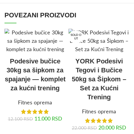
POVEZANI PROIZVODI
SOLD O
UT
Podesive bučice
YORK Podesivi
30kg sa šipkom za
Tegovi i Bučice
spajanje — komplet
50kg sa Šipkom –
za kućni trening
Set za Kućni
Trening
Fitnes oprema
Fitnes oprema
11.000
RSD
12.100
RSD
20.000
RSD
22.000
RSD
DODAJ U KORPU