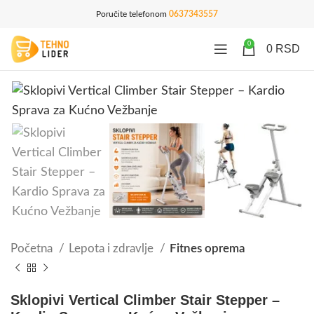
Poručite telefonom
0637343557
0
0
RSD
Početna
Lepota i zdravlje
Fitnes oprema
Sklopivi Vertical Climber Stair Stepper –