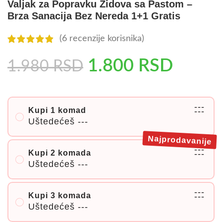
Valjak za Popravku Zidova sa Pastom –
Brza Sanacija Bez Nereda 1+1 Gratis
(
6
recenzije korisnika)
1.800
RSD
1.980
RSD
---
Kupi 1 komad
---
Uštedećeš
---
Najprodavanije
---
Kupi 2 komada
---
Uštedećeš
---
---
Kupi 3 komada
---
Uštedećeš
---