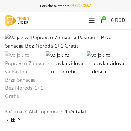
Poručite telefonom
0637343557
0
0
RSD
Početna
Alat i oprema
Ručni alati