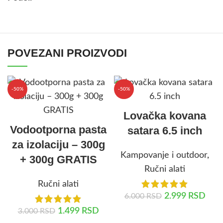
POVEZANI PROIZVODI
-50%
-50%
Lovačka kovana
Vodootporna pasta
satara 6.5 inch
za izolaciju – 300g
Kampovanje i outdoor
,
+ 300g GRATIS
Ručni alati
Ručni alati
2.999
RSD
6.000
RSD
1.499
RSD
3.000
RSD
DODAJ U KORPU