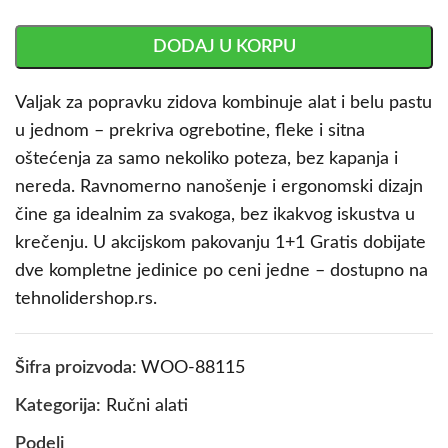
DODAJ U KORPU
Valjak za popravku zidova kombinuje alat i belu pastu
u jednom – prekriva ogrebotine, fleke i sitna
oštećenja za samo nekoliko poteza, bez kapanja i
nereda. Ravnomerno nanošenje i ergonomski dizajn
čine ga idealnim za svakoga, bez ikakvog iskustva u
krečenju. U akcijskom pakovanju 1+1 Gratis dobijate
dve kompletne jedinice po ceni jedne – dostupno na
tehnolidershop.rs.
Šifra proizvoda:
WOO-88115
Kategorija:
Ručni alati
Podeli