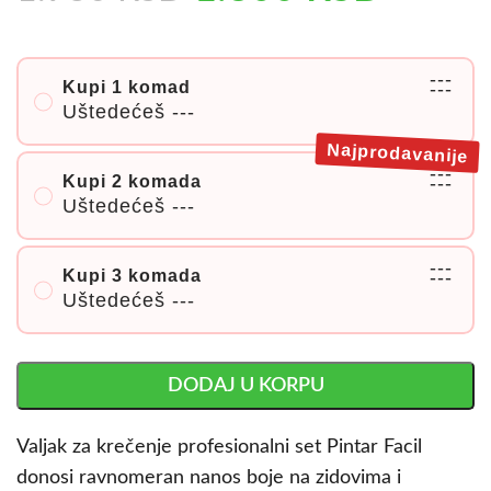
---
Kupi 1 komad
---
Uštedećeš
---
Najprodavanije
---
Kupi 2 komada
---
Uštedećeš
---
---
Kupi 3 komada
---
Uštedećeš
---
DODAJ U KORPU
Valjak za krečenje profesionalni set Pintar Facil
donosi ravnomeran nanos boje na zidovima i