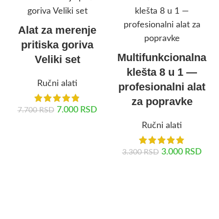
Alat za merenje
pritiska goriva
Multifunkcionalna
Veliki set
klešta 8 u 1 —
Ručni alati
profesionalni alat
za popravke
7.000
RSD
7.700
RSD
Ručni alati
DODAJ U KORPU
3.000
RSD
3.300
RSD
DODAJ U KORPU