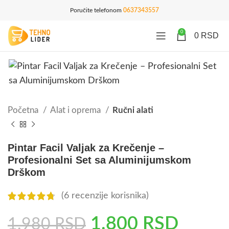
Poručite telefonom
0637343557
0
0
RSD
Početna
Alat i oprema
Ručni alati
Pintar Facil Valjak za Krečenje –
Profesionalni Set sa Aluminijumskom
Drškom
(
6
recenzije korisnika)
1.800
RSD
1.980
RSD