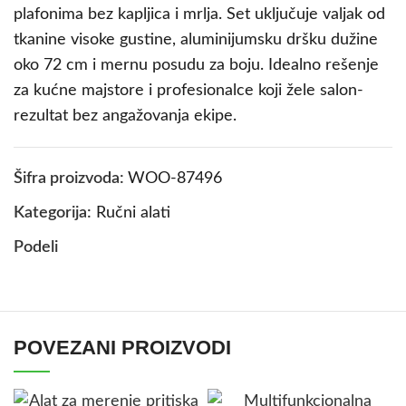
plafonima bez kapljica i mrlja. Set uključuje valjak od
tkanine visoke gustine, aluminijumsku dršku dužine
oko 72 cm i mernu posudu za boju. Idealno rešenje
za kućne majstore i profesionalce koji žele salon-
rezultat bez angažovanja ekipe.
Šifra proizvoda:
WOO-87496
Kategorija:
Ručni alati
Podeli
POVEZANI PROIZVODI