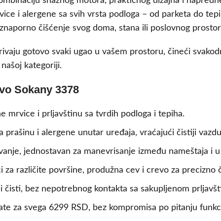
mbinaciju snažnog motora, praktičnog dizajna i napredne 
rvice i alergene sa svih vrsta podloga – od parketa do te
eznaporno čišćenje svog doma, stana ili poslovnog prostor
ivaju gotovo svaki ugao u vašem prostoru, čineći svakod
ašoj kategoriji.
tvo Sokany 3378
e mrvice i prljavštinu sa tvrdih podloga i tepiha.
a prašinu i alergene unutar uređaja, vraćajući čistiji vazdu
vanje, jednostavan za manevrisanje između nameštaja i u
 za različite površine, produžna cev i crevo za precizno 
i čisti, bez nepotrebnog kontakta sa sakupljenom prljavš
te za svega 6299 RSD, bez kompromisa po pitanju funkci