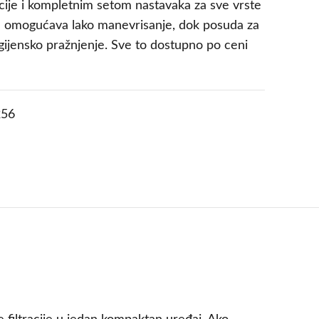
cije i kompletnim setom nastavaka za sve vrste
n omogućava lako manevrisanje, dok posuda za
igijensko pražnjenje. Sve to dostupno po ceni
56