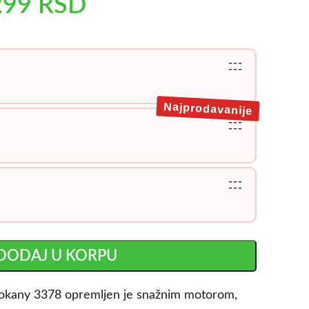
299
RSD
---
---
Najprodavanije
---
---
---
---
DODAJ U KORPU
Sokany 3378 opremljen je snažnim motorom,