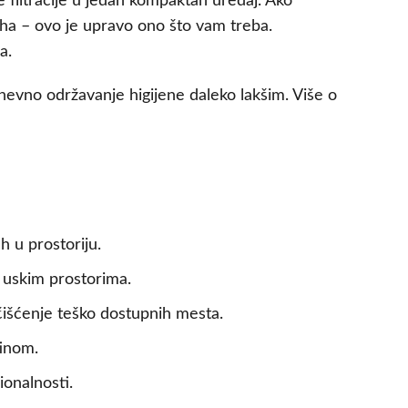
filtracije u jedan kompaktan uređaj. Ako
piha – ovo je upravo ono što vam treba.
a.
nevno održavanje higijene daleko lakšim. Više o
h u prostoriju.
 uskim prostorima.
čišćenje teško dostupnih mesta.
tinom.
onalnosti.