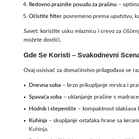
Redovno praznite posudu za prašinu
– optima
Očistite filter
povremeno prema uputstvu, kako 
Savet: koristite usku mlaznicu i crevo za čišće
možete dostići.
Gde Se Koristi – Svakodnevni Scena
Ovaj usisivač za domaćinstvo prilagođava se ra
Dnevna soba
– brzo prikupljanje mrvica i pra
Spavaća soba
– uklanjanje prašine s madrace,
Hodnik i stepenište
– kompaktnost olakšava k
Kuhinja
– skupljanje ostataka hrane sa keramič
Kuhinja
.