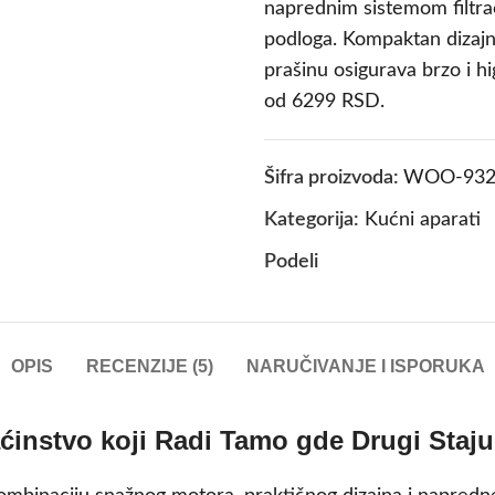
naprednim sistemom filtra
podloga. Kompaktan dizaj
prašinu osigurava brzo i h
od 6299 RSD.
Šifra proizvoda:
WOO-932
Kategorija:
Kućni aparati
Podeli
OPIS
RECENZIJE (5)
NARUČIVANJE I ISPORUKA
ćinstvo koji Radi Tamo gde Drugi Staju