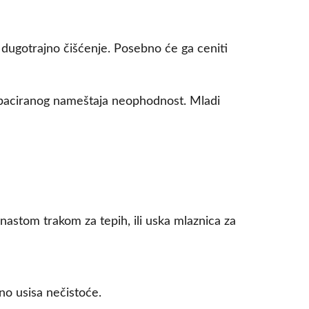
 dugotrajno čišćenje. Posebno će ga ceniti
tapaciranog nameštaja neophodnost. Mladi
astom trakom za tepih, ili uska mlaznica za
o usisa nečistoće.