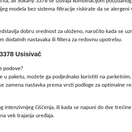
abarita, ali Sokany 3378 se izdvaja kombinacijom pouzdanog
ijeg modela bez sistema filtracije riskirate da se alergen
stavlja dobru vrednost za uloženo, naročito kada se uz
dodatnih nastavaka ili filtera za redovnu upotrebu.
 3378 Usisivač
de podove?
aze u paketu, možete ga podjednako koristiti na parketnim
 se zamena nastavka prema vrsti podloge za optimalne rez
intenzivnijeg čišćenja, ili kada se napuni do dve trećin
na vek trajanja uređaja.