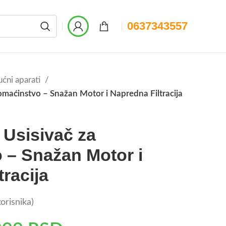
0637343557
ućni aparati
maćinstvo – Snažan Motor i Napredna Filtracija
Usisivač za
 – Snažan Motor i
racija
orisnika)