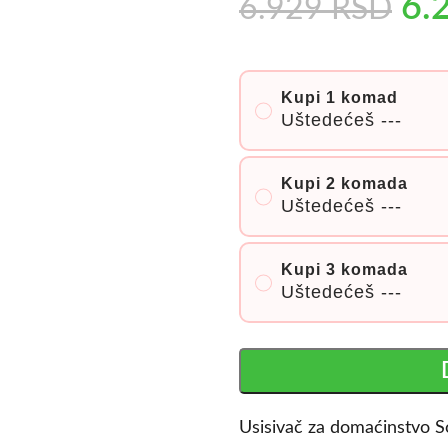
6.
6.929
RSD
Kupi 1 komad
Uštedećeš
---
Kupi 2 komada
Uštedećeš
---
Kupi 3 komada
Uštedećeš
---
Usisivač za domaćinstvo 