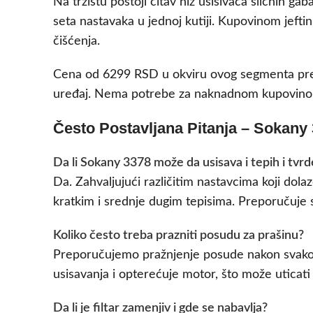
Na tržištu postoji čitav niz usisivača sličnih g
seta nastavaka u jednoj kutiji. Kupovinom jeftin
čišćenja.
Cena od 6299 RSD u okviru ovog segmenta pred
uređaj. Nema potrebe za naknadnom kupovinom 
Često Postavljana Pitanja – Sokany
Da li Sokany 3378 može da usisava i tepih i tvr
Da. Zahvaljujući različitim nastavcima koji dol
kratkim i srednje dugim tepisima. Preporučuje
Koliko često treba prazniti posudu za prašinu?
Preporučujemo pražnjenje posude nakon svakog 
usisavanja i opterećuje motor, što može uticati 
Da li je filtar zamenjiv i gde se nabavlja?