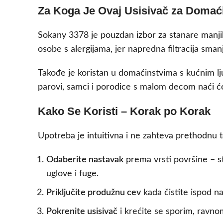
Za Koga Je Ovaj Usisivač za Domać
Sokany 3378 je pouzdan izbor za stanare manjih
osobe s alergijama, jer napredna filtracija sman
Takođe je koristan u domaćinstvima s kućnim l
parovi, samci i porodice s malom decom naći ć
Kako Se Koristi – Korak po Korak
Upotreba je intuitivna i ne zahteva prethodnu 
Odaberite nastavak
prema vrsti površine – s
uglove i fuge.
Priključite produžnu cev
kada čistite ispod na
Pokrenite usisivač
i krećite se sporim, ravn