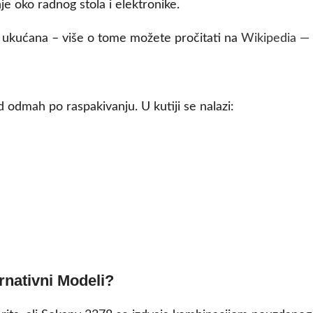
je oko radnog stola i elektronike.
e ukućana – više o tome možete pročitati na
Wikipedia —
odmah po raspakivanju. U kutiji se nalazi:
ernativni Modeli?