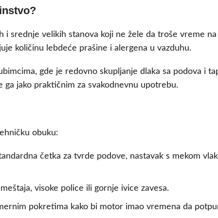
instvo?
 i srednje velikih stanova koji ne žele da troše vreme na
juje količinu lebdeće prašine i alergena u vazduhu.
jubimcima, gde je redovno skupljanje dlaka sa podova i 
e ga jako praktičnim za svakodnevnu upotrebu.
tehničku obuku:
tandardna četka za tvrde podove, nastavak s mekom vlakn
meštaja, visoke police ili gornje ivice zavesa.
omernim pokretima kako bi motor imao vremena da potpun