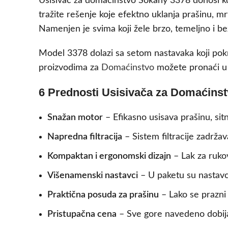
Usisivač za domaćinstvo Sokany 3378 donosi ko
tražite rešenje koje efektno uklanja prašinu, m
Namenjen je svima koji žele brzo, temeljno i b
Model 3378 dolazi sa setom nastavaka koji pokr
proizvodima za
Domaćinstvo
možete pronaći u n
6 Prednosti Usisivača za Domaćins
Snažan motor
– Efikasno usisava prašinu, sitn
Napredna filtracija
– Sistem filtracije zadržav
Kompaktan i ergonomski dizajn
– Lak za ruko
Višenamenski nastavci
– U paketu su nastavci
Praktična posuda za prašinu
– Lako se prazni 
Pristupačna cena
– Sve gore navedeno dobija