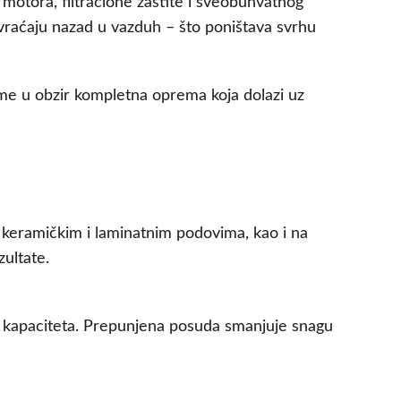
 motora, filtracione zaštite i sveobuhvatnog
i vraćaju nazad u vazduh – što poništava svrhu
me u obzir kompletna oprema koja dolazi uz
, keramičkim i laminatnim podovima, kao i na
ultate.
e kapaciteta. Prepunjena posuda smanjuje snagu