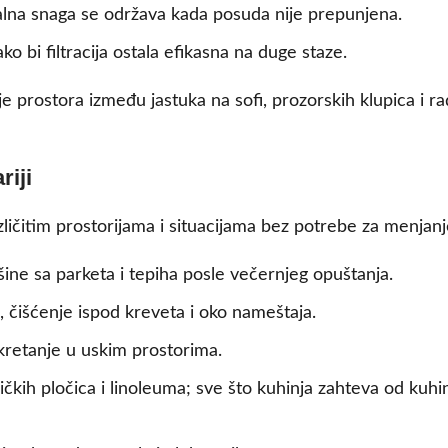
lna snaga se održava kada posuda nije prepunjena.
bi filtracija ostala efikasna na duge staze.
nje prostora između jastuka na sofi, prozorskih klupica i 
riji
zličitim prostorijama i situacijama bez potrebe za menjan
šine sa parketa i tepiha posle večernjeg opuštanja.
 čišćenje ispod kreveta i oko nameštaja.
retanje u uskim prostorima.
kih pločica i linoleuma; sve što kuhinja zahteva od kuhinj