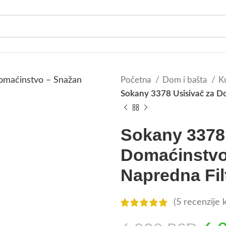
Početna
Dom i bašta
K
Sokany 3378 Usisivač za Do
Sokany 3378 
Domaćinstvo
Napredna Filt
(
5
recenzije k