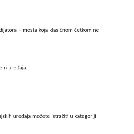
radijatora – mesta koja klasičnom četkom ne
jem uređaja:
skih uređaja možete istražiti u kategoriji