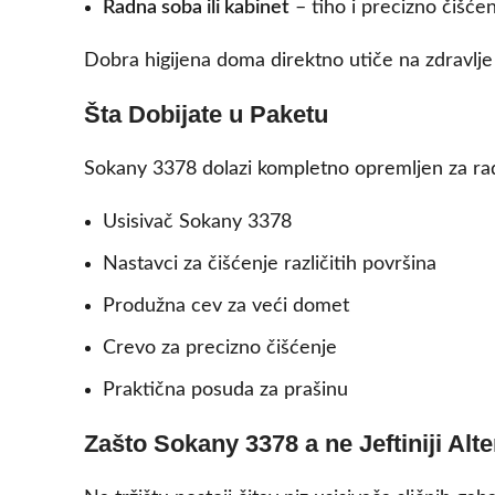
Radna soba ili kabinet
– tiho i precizno čišćen
Dobra higijena doma direktno utiče na zdravlj
Šta Dobijate u Paketu
Sokany 3378 dolazi kompletno opremljen za rad 
Usisivač Sokany 3378
Nastavci za čišćenje različitih površina
Produžna cev za veći domet
Crevo za precizno čišćenje
Praktična posuda za prašinu
Zašto Sokany 3378 a ne Jeftiniji Alt